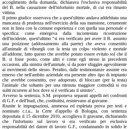
accoglimento della domanda, dichiarava l'esclusiva responsabilità
del B. nella causazione dell'infortunio mortale, di cui era rimasto
vittima.
Il primo giudice osservava che a quest'ultimo andava addebitata una
mancanza di prudenza nell'esercizio della sua mansione, certamente
non in linea con la comune esperienza e con quella sua personale e
specifica: come emergeva dalla incontestata ricostruzione
dell'incidente, quest'ultimo "si era verificato per avere il B. assunto
una posizione (addossamento alla parete) che aveva consentito
all'animale di vibrargli con la testa un colpo violento e mortale
all'addome, fatto questo che avrebbe potuto essere evitato sol che il
B. si fosse posto, come altri e come egli stesso in precedenti
occasioni, alla sinistra dell'animale, sì da poter sfuggire agevolmente
ai movimenti dello stesso. Peraltro, dalle testimonianze assunte era
emerso che nell'ambito aziendale era presente altro tipo di impianto
che avrebbe consentito, ove adoperato, di bloccare (per la testa)
l'animale che soltanto per una ritenuta maggiore comodità si era
soliti ricorrere al box dove si è verificato il sinistro".
Avverso la sentenza, S.M. proponeva separati appelli nei confronti
di G.F. e dell'Inail, che, costituitisi, resistevano al gravame.
Riunite le impugnazioni, ammessa ed espletata prova per testi e
nominato c.t.u., la Certe d'appello di Bologna, con sentenza
depositata il 15 dicembre 2010, accoglieva il gravame, dichiarando
che l'infortunio sul lavoro si era verificato per esclusiva
responsabilità del datore di lavoro G.F., condannando in solido le