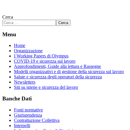
Cerca
Cerca
Menu
Home
Organizzazione
I Working Papers di Olympus
COVID-19 e sicurezza sul lavoro
Approfondimenti, Guide alla lettura e Rassegne
Modelli organizzativi e di gestione della sicurezza sul lavoro
Salute e sicurezza degli operatori della sicurezza
Newsletters
Siti su igiene e sicurezza del lavoro
Banche Dati
Fonti normative
Giurisprudenza
Contrattazione Collettiva
Interpelli