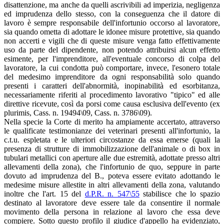
disattenzione, ma anche da quelli ascrivibili ad imperizia, negligenza
ed imprudenza dello stesso, con la conseguenza che il datore di
lavoro è sempre responsabile dell'infortunio occorso al lavoratore,
sia quando ometta di adottare le idonee misure protettive, sia quando
non accerti e vigili che di queste misure venga fatto effettivamente
uso da parte del dipendente, non potendo attribuirsi alcun effetto
esimente, per l'imprenditore, all'eventuale concorso di colpa del
lavoratore, la cui condotta può comportare, invece, l'esonero totale
del medesimo imprenditore da ogni responsabilità solo quando
presenti i caratteri dell'abnormità, inopinabilità ed esorbitanza,
necessariamente riferiti al procedimento lavorativo "tipico" ed alle
direttive ricevute, così da porsi come causa esclusiva dell'evento (ex
plurimis, Cass. n. 19494\09, Cass. n. 3786\09).
Nella specie la Corte di merito ha ampiamente accertato, attraverso
le qualificate testimonianze dei veterinari presenti all'infortunio, la
c.t.u. espletata e le ulteriori circostanze da essa emerse (quali la
presenza di strutture di immobilizzazione dell'animale o di box in
tubulari metallici con aperture alle due estremità, adottate presso altri
allevamenti della zona), che l'infortunio de quo, seppure in parte
dovuto ad imprudenza del B., poteva essere evitato adottando le
medesime misure allestite in altri allevamenti della zona, valutando
inoltre che l'art. 15 del
d.P.R. n. 547\55
stabilisce che lo spazio
destinato al lavoratore deve essere tale da consentire il normale
movimento della persona in relazione al lavoro che essa deve
compiere. Sotto questo profilo il giudice d'appello ha evidenziato,