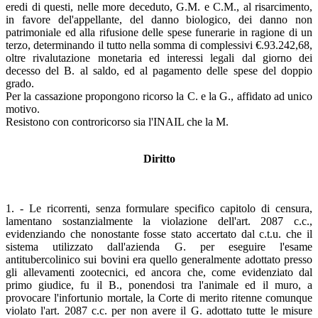
eredi di questi, nelle more deceduto, G.M. e C.M., al risarcimento,
in favore del'appellante, del danno biologico, dei danno non
patrimoniale ed alla rifusione delle spese funerarie in ragione di un
terzo, determinando il tutto nella somma di complessivi €.93.242,68,
oltre rivalutazione monetaria ed interessi legali dal giorno dei
decesso del B. al saldo, ed al pagamento delle spese del doppio
grado.
Per la cassazione propongono ricorso la C. e la G., affidato ad unico
motivo.
Resistono con controricorso sia l'INAIL che la M.
Diritto
1. - Le ricorrenti, senza formulare specifico capitolo di censura,
lamentano sostanzialmente la violazione dell'art. 2087 c.c.,
evidenziando che nonostante fosse stato accertato dal c.t.u. che il
sistema utilizzato dall'azienda G. per eseguire l'esame
antitubercolinico sui bovini era quello generalmente adottato presso
gli allevamenti zootecnici, ed ancora che, come evidenziato dal
primo giudice, fu il B., ponendosi tra l'animale ed il muro, a
provocare l'infortunio mortale, la Corte di merito ritenne comunque
violato l'art. 2087 c.c. per non avere il G. adottato tutte le misure