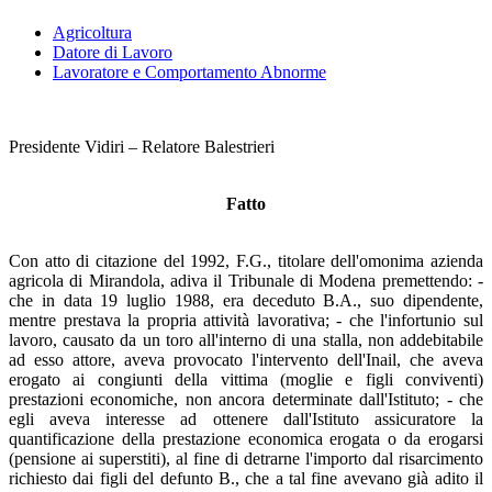
Agricoltura
Datore di Lavoro
Lavoratore e Comportamento Abnorme
Presidente Vidiri – Relatore Balestrieri
Fatto
Con atto di citazione del 1992, F.G., titolare dell'omonima azienda
agricola di Mirandola, adiva il Tribunale di Modena premettendo: -
che in data 19 luglio 1988, era deceduto B.A., suo dipendente,
mentre prestava la propria attività lavorativa; - che l'infortunio sul
lavoro, causato da un toro all'interno di una stalla, non addebitabile
ad esso attore, aveva provocato l'intervento dell'Inail, che aveva
erogato ai congiunti della vittima (moglie e figli conviventi)
prestazioni economiche, non ancora determinate dall'Istituto; - che
egli aveva interesse ad ottenere dall'Istituto assicuratore la
quantificazione della prestazione economica erogata o da erogarsi
(pensione ai superstiti), al fine di detrarne l'importo dal risarcimento
richiesto dai figli del defunto B., che a tal fine avevano già adito il