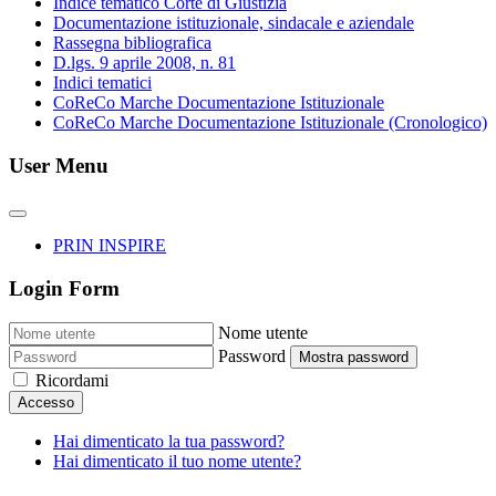
Indice tematico Corte di Giustizia
Documentazione istituzionale, sindacale e aziendale
Rassegna bibliografica
D.lgs. 9 aprile 2008, n. 81
Indici tematici
CoReCo Marche Documentazione Istituzionale
CoReCo Marche Documentazione Istituzionale (Cronologico)
User Menu
PRIN INSPIRE
Login Form
Nome utente
Password
Mostra password
Ricordami
Accesso
Hai dimenticato la tua password?
Hai dimenticato il tuo nome utente?