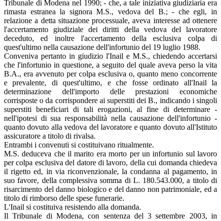
Tribunale di Modena nel 1990; - che, a tale iniziativa giudiziaria era
rimasta estranea la signora M.S., vedova del B.; - che egli, in
relazione a detta situazione processuale, aveva interesse ad ottenere
l'accertamento giudiziale dei diritti della vedova del lavoratore
deceduto, ed inoltre l'accertamento della esclusiva colpa di
quest'ultimo nella causazione dell'infortunio del 19 luglio 1988.
Conveniva pertanto in giudizio l'Inail e M.S., chiedendo accertarsi
che l'infortunio in questione, a seguito del quale aveva perso la vita
B.A., era avvenuto per colpa esclusiva o, quanto meno concorrente
e prevalente, di quest'ultimo, e che fosse ordinato all'Inail la
determinazione dell'importo delle prestazioni economiche
corrisposte o da corrispondere ai superstiti dei B., indicando i singoli
superstiti beneficiari di tali erogazioni, al fine di determinare -
nell'ipotesi di sua responsabilità nella causazione dell'infortunio -
quanto dovuto alla vedova del lavoratore e quanto dovuto all'Istituto
assicuratore a titolo di rivalsa.
Entrambi i convenuti si costituivano ritualmente.
M.S. deduceva che il marito era morto per un infortunio sul lavoro
per colpa esclusiva del datore di lavoro, della cui domanda chiedeva
il rigetto ed, in via riconvenzionale, la condanna al pagamento, in
suo favore, della complessiva somma di L. 180.543.000, a titolo di
risarcimento del danno biologico e del danno non patrimoniale, ed a
titolo di rimborso delle spese funerarie.
L'Inail si costituiva resistendo alla domanda.
Il Tribunale di Modena, con sentenza del 3 settembre 2003, in