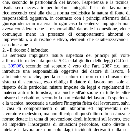
che, secondo le particolarità del lavoro, l'esperienza e la tecnica,
risultassero necessarie per tutelare l'integrità fisica del lavoratore,
riconoscendo così alla citata norma codicistica la natura di fonte di
responsabilità oggettiva, in contrasto con i principi affermati dalla
giurisprudenza in materia. In ogni caso la sentenza impugnata non
aveva considerato che la responsabilità datoriale in questione, viene
comunque meno in presenza di comportamenti abnormi o
imprevedibili, o di rischio elettivo, elementi che caratterizzavano il
caso in esame.
2. - Il ricorso è infondato.
La sentenza impugnata risulta rispettosa dei principi più volte
affermati in materia da questa S.C. e dal giudice delle leggi (C.Cost.
n.
399\96
), secondo cui seppure è vero che l'art. 2087 c.c. non
introduce una responsabilità oggettiva del datore di lavoro, è
altrettanto vero che, per la sua natura di norma di chiusura del
sistema di sicurezza, esso obbliga il datore di lavoro non solo al
rispetto delle particolari misure imposte da leggi e regolamenti in
materia anti infortunistica, ma anche all'adozione di tutte le altre
misure che risultino, secondo la particolarità del lavoro, l'esperienza
e la tecnica, necessarie a tutelare l'integrità fisica dei lavoratore, salvi
i casi di comportamenti o atti abnormi ed imprevedibili del
lavoratore medesimo, ma non di colpa di quest'ultimo. In sostanza le
norme dettate in tema di prevenzione degli infortuni sul lavoro, tese
ad impedire l'insorgenza di situazioni pericolose, sono dirette a
tutelare il lavoratore non solo dagli incidenti derivanti dalla sua