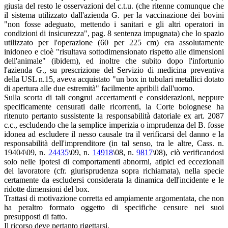
giusta del resto le osservazioni del c.t.u. (che ritenne comunque che
il sistema utilizzato dall'azienda G. per la vaccinazione dei bovini
"non fosse adeguato, mettendo i sanitari e gli altri operatori in
condizioni di insicurezza", pag. 8 sentenza impugnata) che lo spazio
utilizzato per l'operazione (60 per 225 cm) era assolutamente
inidoneo e cioè "risultava sottodimensionato rispetto alle dimensioni
dell'animale" (ibidem), ed inoltre che subito dopo l'infortunio
l'azienda G., su prescrizione del Servizio di medicina preventiva
della USL n.15, aveva acquistato "un box in tubulari metallici dotato
di apertura alle due estremità" facilmente apribili dall'uomo.
Sulla scorta di tali congrui accertamenti e considerazioni, neppure
specificamente censurati dalle ricorrenti, la Corte bolognese ha
ritenuto pertanto sussistente la responsabilità datoriale ex art. 2087
c.c., escludendo che la semplice imperizia o imprudenza del B. fosse
idonea ad escludere il nesso causale tra il verificarsi del danno e la
responsabilità dell'imprenditore (in tal senso, tra le altre, Cass. n.
19404\09, n.
24435
\09, n.
14918
\08, n.
9817
\08), ciò verificandosi
solo nelle ipotesi di comportamenti abnormi, atipici ed eccezionali
del lavoratore (cfr. giurisprudenza sopra richiamata), nella specie
certamente da escludersi considerata la dinamica dell'incidente e le
ridotte dimensioni del box.
Trattasi di motivazione corretta ed ampiamente argomentata, che non
ha peraltro formato oggetto di specifiche censure nei suoi
presupposti di fatto.
Il ricorso deve pertanto rigettarsi.