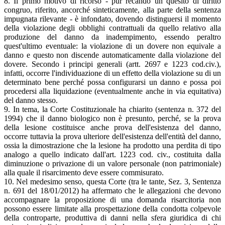
8. Il primo motivo di ricorso - pur recando un quesito di diritto
congruo, riferito, ancorché sinteticamente, alla parte della sentenza
impugnata rilevante - è infondato, dovendo distinguersi il momento
della violazione degli obblighi contrattuali da quello relativo alla
produzione del danno da inadempimento, essendo peraltro
quest'ultimo eventuale: la violazione di un dovere non equivale a
danno e questo non discende automaticamente dalla violazione del
dovere. Secondo i principi generali (artt. 2697 e 1223 cod.civ.),
infatti, occorre l'individuazione di un effetto della violazione su di un
determinato bene perché possa configurarsi un danno e possa poi
procedersi alla liquidazione (eventualmente anche in via equitativa)
del danno stesso.
9. In tema, la Corte Costituzionale ha chiarito (sentenza n. 372 del
1994) che il danno biologico non è presunto, perché, se la prova
della lesione costituisce anche prova dell'esistenza del danno,
occorre tuttavia la prova ulteriore dell'esistenza dell'entità del danno,
ossia la dimostrazione che la lesione ha prodotto una perdita di tipo
analogo a quello indicato dall'art. 1223 cod. civ., costituita dalla
diminuzione o privazione di un valore personale (non patrimoniale)
alla quale il risarcimento deve essere commisurato.
10. Nel medesimo senso, questa Corte (tra le tante, Sez. 3, Sentenza
n. 691 del 18/01/2012) ha affermato che le allegazioni che devono
accompagnare la proposizione di una domanda risarcitoria non
possono essere limitate alla prospettazione della condotta colpevole
della controparte, produttiva di danni nella sfera giuridica di chi