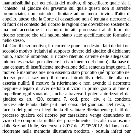
inammissibilità per genericità del motivo, di specificare quale sia il
"chiesto" al giudice del gravame sul quale questi non si sarebbe
pronunciato, non potendosi limitare ad un mero rinvio all'atto di
appello, atteso che la Corte di cassazione non è tenuta a ricercare al
di fuori del contesto del ricorso le ragioni che dovrebbero sostenerlo,
ma può accertarne il riscontro in atti processuali al di fuori del
ricorso sempre che tali ragioni siano state specificamente formulate
nello stesso.
14. Con il terzo motivo, il ricorrente pone i medesimi fatti dedotti nel
secondo motivo (relativi al supposto dovere del giudice di dichiarare
nullo, anziché infondato, il ricorso ritenuto carente delle allegazioni
minime essenziali per ottenere il risarcimento del danno) alla base di
una censura di insufficiente motivazione della sentenza impugnata. Il
motivo è inammissibile non essendo stato prodotto (né riprodotto nel
ricorso per cassazione) il ricorso introduttivo della lite alla cui
asserita nullità il motivo fa riferimento e non avendo il ricorrente
neppure allegato di aver dedotto il vizio in primo grado al fine di
impedirne ogni sanatoria, anche attraverso i poteri autorizzativi del
giudice ex art. 420, comma 7, cod. proc. civ. e la condotta
processuale tenuta dalle parti nel corso del giudizio. Del resto, la
facoltà del giudice di legittimità di valutare direttamente gli atti del
processo qualora col ricorso per cassazione venga denunciato un
vizio che comporti la nullità del procedimento - facoltà riconosciuta
dalle Sezioni Unite, Sentenza n. 8077 del 22/05/2012, richiamata dal
ricorrente nella memoria illustrativa prodotta - postula infatti pur