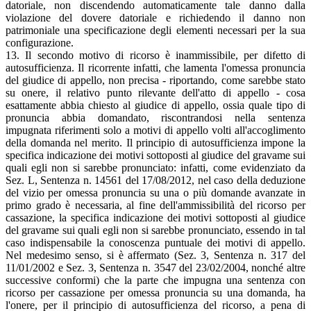
datoriale, non discendendo automaticamente tale danno dalla
violazione del dovere datoriale e richiedendo il danno non
patrimoniale una specificazione degli elementi necessari per la sua
configurazione.
13. Il secondo motivo di ricorso è inammissibile, per difetto di
autosufficienza. Il ricorrente infatti, che lamenta l'omessa pronuncia
del giudice di appello, non precisa - riportando, come sarebbe stato
su onere, il relativo punto rilevante dell'atto di appello - cosa
esattamente abbia chiesto al giudice di appello, ossia quale tipo di
pronuncia abbia domandato, riscontrandosi nella sentenza
impugnata riferimenti solo a motivi di appello volti all'accoglimento
della domanda nel merito. Il principio di autosufficienza impone la
specifica indicazione dei motivi sottoposti al giudice del gravame sui
quali egli non si sarebbe pronunciato: infatti, come evidenziato da
Sez. L, Sentenza n. 14561 del 17/08/2012, nel caso della deduzione
del vizio per omessa pronuncia su una o più domande avanzate in
primo grado è necessaria, al fine dell'ammissibilità del ricorso per
cassazione, la specifica indicazione dei motivi sottoposti al giudice
del gravame sui quali egli non si sarebbe pronunciato, essendo in tal
caso indispensabile la conoscenza puntuale dei motivi di appello.
Nel medesimo senso, si è affermato (Sez. 3, Sentenza n. 317 del
11/01/2002 e Sez. 3, Sentenza n. 3547 del 23/02/2004, nonché altre
successive conformi) che la parte che impugna una sentenza con
ricorso per cassazione per omessa pronuncia su una domanda, ha
l'onere, per il principio di autosufficienza del ricorso, a pena di