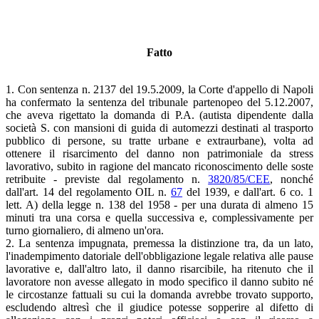
Fatto
1. Con sentenza n. 2137 del 19.5.2009, la Corte d'appello di Napoli
ha confermato la sentenza del tribunale partenopeo del 5.12.2007,
che aveva rigettato la domanda di P.A. (autista dipendente dalla
società S. con mansioni di guida di automezzi destinati al trasporto
pubblico di persone, su tratte urbane e extraurbane), volta ad
ottenere il risarcimento del danno non patrimoniale da stress
lavorativo, subito in ragione del mancato riconoscimento delle soste
retribuite - previste dal regolamento n.
3820/85/CEE
, nonché
dall'art. 14 del regolamento OIL n.
67
del 1939, e dall'art. 6 co. 1
lett. A) della legge n. 138 del 1958 - per una durata di almeno 15
minuti tra una corsa e quella successiva e, complessivamente per
turno giornaliero, di almeno un'ora.
2. La sentenza impugnata, premessa la distinzione tra, da un lato,
l'inadempimento datoriale dell'obbligazione legale relativa alle pause
lavorative e, dall'altro lato, il danno risarcibile, ha ritenuto che il
lavoratore non avesse allegato in modo specifico il danno subito né
le circostanze fattuali su cui la domanda avrebbe trovato supporto,
escludendo altresì che il giudice potesse sopperire al difetto di