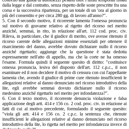
dalla legge e dal contratto, senza rispetto delle soste prescritte fra una
corsa e la successiva ripartenza, per un totale di un 'ora al giorno in
più del consentito e per circa 280 gg. di lavoro all'anno?".
5. Con il secondo motivo, il ricorrente lamenta l'omessa pronuncia
sul motivo di gravame relativo al rigetto del ricorso nel merito
anziché, semmai, in rito, in relazione all'art. 112 cod. proc. civ.
Rileva, in particolare, che il giudice di merito, ove avesse ritenuto il
ricorso carente delle allegazioni minime essenziali per ottenere il
risarcimento del danno, avrebbe dovuto dichiarare nullo il ricorso
anziché rigettarlo; aggiunge che la questione è stata dedotta
espressamente nell'atto di appello, ma che la corte ne ha omesso
l'esame. Formula quindi il seguente quesito di diritto: "costituisce
omessa pronuncia, lesiva del disposto dell'art. 112 c.p.c., il non
esaminare ed il non decidere il motivo di censura con cui l'appellante
lamenta che, avendo il giudice di prime cure ritenuto insufficienti le
allegazioni relative al danno denunciato nel ricorso introduttivo della
lite, egli avrebbe semmai dovuto dichiarare nullo il ricorso
medesimo anziché rigettarlo nel merito per infondatezza?".
6. Con il terzo motivo, il ricorrente denuncia violazione e falsa
applicazione degli artt. 414 e 156 co. 2 cod. proc. civ. in relazione ai
fatti di cui al motivo precedente, formulando il seguente quesito:
"viola gli artt. 414 e 156 co. 2 c.p.c. la sentenza che, ritenute
insufficienti le allegazioni relative al danno denunciato nel ricorso
introduttivo della lite, lo rigetta nel merito per infondatezza invece di