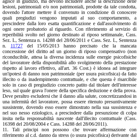
agisce in giudizio, ma devono includere anche la descrizione delle
lesioni, patrimoniali e/o non patrimoniali, prodotte da tale condotta,
dovendo l'attore mettere il convenuto in condizione di conoscere
quali pregiudizi vengono imputati al suo comportamento, a
prescindere dalla loro esatta quantificazione e dall'assolvimento di
ogni onere probatorio al riguardo. Con riferimento al servizio di
reperibilità svolto nel giorno destinato al riposo settimanale, Cass.
Sez. L, Sentenza n. 14288 del 28/06/2011 e Cass. Sez. L, Sentenza
n.
11727
del 15/05/2013 hanno precisato che la mancata
concessione del diritto ad un giorno di riposo compensativo (non
riconducibile, attesa la diversa incidenza sulle energie psicofisiche
del lavoratore della disponibilità allo svolgimento della prestazione
rispetto al lavoro effettivo, all'art. 36 Cost.) è idonea ad integrare
un'ipotesi di danno non patrimoniale (per usura psicofisica) da fatto
illecito o da inadempimento contrattuale, e che questa è risarcibile
solo in caso di pregiudizio concreto patito dal titolare dell'interesse
leso, sul quale grava l'onere della specifica deduzione e della prova.
Deve peraltro escludersi che il danno alla salute, concretizzandosi in
una infermità del lavoratore, possa essere ritenuto presuntivamente
sussistente, dovendo esso essere dimostrato nella sua sussistenza e
nel suo nesso eziologico, a prescindere dalla presunzione di colpa
insita nella responsabilità nascente dall'illecito contrattuale (Cass.
16398 del 20/08/2004 e Cass. 14288 del 28/06/2011).
11. Tali principi non possono che trovare affermazione con
riferimento al c.d. danno da stress (o usura psicofisica) derivante dal