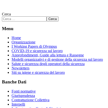
Cerca
Cerca
Menu
Home
Organizzazione
I Working Papers di Olympus
COVID-19 e sicurezza sul lavoro
Approfondimenti, Guide alla lettura e Rassegne
Modelli organizzativi e di gestione della sicurezza sul lavoro
Salute e sicurezza degli operatori della sicurezza
Newsletters
Siti su igiene e sicurezza del lavoro
Banche Dati
Fonti normative
Giurisprudenza
Contrattazione Collettiva
Interpelli