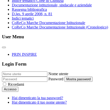
Indice tematico Corte di Giustizia
Documentazione istituzionale, sindacale e aziendale
Rassegna bibliografica
D.lgs. 9 aprile 2008, n. 81
Indici tematici
CoReCo Marche Documentazione Istituzionale
CoReCo Marche Documentazione Istituzionale (Cronologico)
User Menu
PRIN INSPIRE
Login Form
Nome utente
Password
Mostra password
Ricordami
Accesso
Hai dimenticato la tua password?
Hai dimenticato il tuo nome utente?