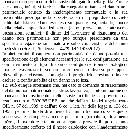
mancato riconoscimento delle soste obbligatorie nella guida. Anche
tale danno, infatti, si iscrive nella categoria unitaria del danno non
patrimoniale causato da inadempimento contrattuale e la sua
risarcibilità presuppone la sussistenza di un pregiudizio concreto
patito dal titolare dell'interesse leso, sul quale grava, pertanto, l'onere
della relativa specifica deduzione (e poi prova, anche attraverso
presunzioni semplici): il diritto del lavoratore al risarcimento del
danno non patrimoniale non può dunque prescindere da una
specifica allegazione sulla natura e sulle caratteristiche del danno
medesimo (Sez. L, Sentenza n. 4479 del 21/03/2012).
In altri termini, il carattere non patrimoniale del danno postula una
specificazione degli elementi necessari per la sua configurazione, sia
con riferimento al tipo di danno configurarle (danno biologico,
morale, esistenziale), sia con riferimento ai diversi presupposti
rilevanti per ciascuna tipologia di pregiudizio, restando invece
esclusa la configurabilità di un danno in re ipsa.
12. Può dunque affermarsi che, nel caso di domanda di risarcimento
del danno non patrimoniale da stress lavorativo, subito in ragione del
mancato riconoscimento delle soste retribuite - previste dal
regolamento n. 3820/85/CEE, nonché dall'art. 14 del regolamento
OIL n. 67 del 1939, e dall'art. 6 co. 1 lett. A) della legge n. 138 del
1958- per una durata di almeno 15 minuti tra una corsa e quella
successiva e, complessivamente per turno giornaliero, di almeno
un'ora, il lavoratore è tenuto ad allegare e provare il tipo di danno
specificamente sofferto ed il nesso eziologico con l'inadempimento