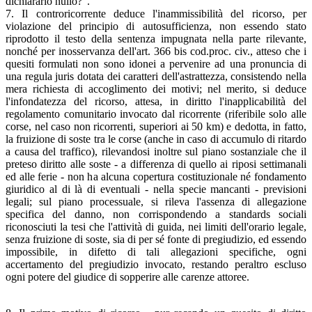
dichiararlo nullo?".
7. Il controricorrente deduce l'inammissibilità del ricorso, per
violazione del principio di autosufficienza, non essendo stato
riprodotto il testo della sentenza impugnata nella parte rilevante,
nonché per inosservanza dell'art. 366 bis cod.proc. civ., atteso che i
quesiti formulati non sono idonei a pervenire ad una pronuncia di
una regula juris dotata dei caratteri dell'astrattezza, consistendo nella
mera richiesta di accoglimento dei motivi; nel merito, si deduce
l'infondatezza del ricorso, attesa, in diritto l'inapplicabilità del
regolamento comunitario invocato dal ricorrente (riferibile solo alle
corse, nel caso non ricorrenti, superiori ai 50 km) e dedotta, in fatto,
la fruizione di soste tra le corse (anche in caso di accumulo di ritardo
a causa del traffico), rilevandosi inoltre sul piano sostanziale che il
preteso diritto alle soste - a differenza di quello ai riposi settimanali
ed alle ferie - non ha alcuna copertura costituzionale né fondamento
giuridico al di là di eventuali - nella specie mancanti - previsioni
legali; sul piano processuale, si rileva l'assenza di allegazione
specifica del danno, non corrispondendo a standards sociali
riconosciuti la tesi che l'attività di guida, nei limiti dell'orario legale,
senza fruizione di soste, sia di per sé fonte di pregiudizio, ed essendo
impossibile, in difetto di tali allegazioni specifiche, ogni
accertamento del pregiudizio invocato, restando peraltro escluso
ogni potere del giudice di sopperire alle carenze attoree.