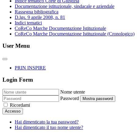
Indice tematico Corte di Giustizia
Documentazione istituzionale, sindacale e aziendale
Rassegna bibliografica
D.lgs. 9 aprile 2008, n. 81
Indici tematici
CoReCo Marche Documentazione Istituzionale
CoReCo Marche Documentazione Istituzionale (Cronologico)
User Menu
PRIN INSPIRE
Login Form
Nome utente
Password
Mostra password
Ricordami
Accesso
Hai dimenticato la tua password?
Hai dimenticato il tuo nome utente?