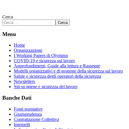
Cerca
Cerca
Menu
Home
Organizzazione
I Working Papers di Olympus
COVID-19 e sicurezza sul lavoro
Approfondimenti, Guide alla lettura e Rassegne
Modelli organizzativi e di gestione della sicurezza sul lavoro
Salute e sicurezza degli operatori della sicurezza
Newsletters
Siti su igiene e sicurezza del lavoro
Banche Dati
Fonti normative
Giurisprudenza
Contrattazione Collettiva
Interpelli