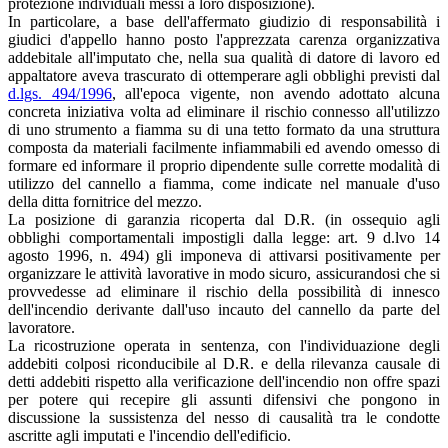
protezione individuali messi a loro disposizione).
In particolare, a base dell'affermato giudizio di responsabilità i
giudici d'appello hanno posto l'apprezzata carenza organizzativa
addebitale all'imputato che, nella sua qualità di datore di lavoro ed
appaltatore aveva trascurato di ottemperare agli obblighi previsti dal
d.lgs. 494/1996
, all'epoca vigente, non avendo adottato alcuna
concreta iniziativa volta ad eliminare il rischio connesso all'utilizzo
di uno strumento a fiamma su di una tetto formato da una struttura
composta da materiali facilmente infiammabili ed avendo omesso di
formare ed informare il proprio dipendente sulle corrette modalità di
utilizzo del cannello a fiamma, come indicate nel manuale d'uso
della ditta fornitrice del mezzo.
La posizione di garanzia ricoperta dal D.R. (in ossequio agli
obblighi comportamentali impostigli dalla legge: art. 9 d.lvo 14
agosto 1996, n. 494) gli imponeva di attivarsi positivamente per
organizzare le attività lavorative in modo sicuro, assicurandosi che si
provvedesse ad eliminare il rischio della possibilità di innesco
dell'incendio derivante dall'uso incauto del cannello da parte del
lavoratore.
La ricostruzione operata in sentenza, con l'individuazione degli
addebiti colposi riconducibile al D.R. e della rilevanza causale di
detti addebiti rispetto alla verificazione dell'incendio non offre spazi
per potere qui recepire gli assunti difensivi che pongono in
discussione la sussistenza del nesso di causalità tra le condotte
ascritte agli imputati e l'incendio dell'edificio.