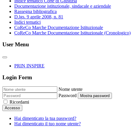
Indice tematico Corte di Giustizia
Documentazione istituzionale, sindacale e aziendale
Rassegna bibliografica
D.lgs. 9 aprile 2008, n. 81
Indici tematici
CoReCo Marche Documentazione Istituzionale
CoReCo Marche Documentazione Istituzionale (Cronologico)
User Menu
PRIN INSPIRE
Login Form
Nome utente
Password
Mostra password
Ricordami
Accesso
Hai dimenticato la tua password?
Hai dimenticato il tuo nome utente?