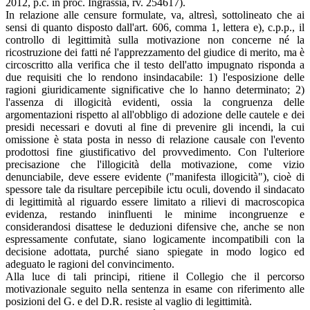
2012, p.c. in proc. Ingrassia, rv. 254617).
In relazione alle censure formulate, va, altresì, sottolineato che ai
sensi di quanto disposto dall'art. 606, comma 1, lettera e), c.p.p., il
controllo di legittimità sulla motivazione non concerne né la
ricostruzione dei fatti né l'apprezzamento del giudice di merito, ma è
circoscritto alla verifica che il testo dell'atto impugnato risponda a
due requisiti che lo rendono insindacabile: 1) l'esposizione delle
ragioni giuridicamente significative che lo hanno determinato; 2)
l'assenza di illogicità evidenti, ossia la congruenza delle
argomentazioni rispetto al all'obbligo di adozione delle cautele e dei
presidi necessari e dovuti al fine di prevenire gli incendi, la cui
omissione è stata posta in nesso di relazione causale con l'evento
prodottosi fine giustificativo del provvedimento. Con l'ulteriore
precisazione che l'illogicità della motivazione, come vizio
denunciabile, deve essere evidente ("manifesta illogicità"), cioè di
spessore tale da risultare percepibile ictu oculi, dovendo il sindacato
di legittimità al riguardo essere limitato a rilievi di macroscopica
evidenza, restando ininfluenti le minime incongruenze e
considerandosi disattese le deduzioni difensive che, anche se non
espressamente confutate, siano logicamente incompatibili con la
decisione adottata, purché siano spiegate in modo logico ed
adeguato le ragioni del convincimento.
Alla luce di tali principi, ritiene il Collegio che il percorso
motivazionale seguito nella sentenza in esame con riferimento alle
posizioni del G. e del D.R. resiste al vaglio di legittimità.