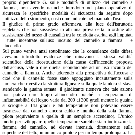
proprio dipendente G. sulle modalità di utilizzo del cannello a
fiamma, non avendo neanche introdotto nel piano operativo di
sicurezza le specifiche modalità di sicurezza da seguire dopo
l'utilizzo dello strumento, così come indicate nel manuale d'uso.
Il giudice di primo grado affermava, alla luce dell'istruttoria
espletata, che non sussisteva in atti una prova certa in ordine alla
sussistenza del nesso di causalità tra la condotta ascritta agli imputati
- tutte incentrate sull'uso incauto del cannello a fiamma - e
l'incendio.
Sul punto veniva anzi sottolineato che le consulenze della difesa
avevano introdotto evidenze che minavano la stessa validità
scientifica della ricostruzione della causa dell'incendio proposta
dall'accusa, vale a dire quella riconducibile ad un uso incauto del
cannello a fiamma. Anche aderendo alla prospettiva dell'accusa e
cioè che il cannello fosse stato appoggiato incautamente sulla
lamiera che rivestiva la struttura lignea e sulla quale lamiera si stava
stendendo la guaina ramata, il giudicante riteneva che tale azione
non poteva dare luogo all'incendio poiché la temperatura di
infiammabilità del legno varia dai 200 ai 300 gradi mentre la guaina
si scioglie a 143 gradi e tali temperature non potevano essere
trasmesse dal cannello ancora caldo e munito della sola fiamma
pilota (equivalente a quella di un semplice accendino). L'unico
modo per sviluppare quelle temperature sarebbe stato indirizzare la
fiamma del cannello, ad elevata intensità, direttamente sulla
superficie del tetto, in un unico punto e per un tempo prolungato. La