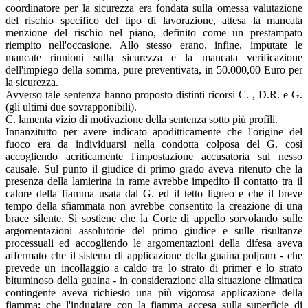
coordinatore per la sicurezza era fondata sulla omessa valutazione
del rischio specifico del tipo di lavorazione, attesa la mancata
menzione del rischio nel piano, definito come un prestampato
riempito nell'occasione. Allo stesso erano, infine, imputate le
mancate riunioni sulla sicurezza e la mancata verificazione
dell'impiego della somma, pure preventivata, in 50.000,00 Euro per
la sicurezza.
Avverso tale sentenza hanno proposto distinti ricorsi C. , D.R. e G.
(gli ultimi due sovrapponibili).
C. lamenta vizio di motivazione della sentenza sotto più profili.
Innanzitutto per avere indicato apoditticamente che l'origine del
fuoco era da individuarsi nella condotta colposa del G. così
accogliendo acriticamente l'impostazione accusatoria sul nesso
causale. Sul punto il giudice di primo grado aveva ritenuto che la
presenza della lamierina in rame avrebbe impedito il contatto tra il
calore della fiamma usata dal G. ed il tetto ligneo e che il breve
tempo della sfiammata non avrebbe consentito la creazione di una
brace silente. Si sostiene che la Corte di appello sorvolando sulle
argomentazioni assolutorie del primo giudice e sulle risultanze
processuali ed accogliendo le argomentazioni della difesa aveva
affermato che il sistema di applicazione della guaina poljram - che
prevede un incollaggio a caldo tra lo strato di primer e lo strato
bituminoso della guaina - in considerazione alla situazione climatica
contingente aveva richiesto una più vigorosa applicazione della
fiamma; che l'indugiare con la fiamma accesa sulla superficie di