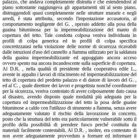
palazzo, che andava completamente distrutta e che estendendosi al
piano sottostante raggiungeva gli appartamenti siti al sesto piano,
distruggendoli quasi completamente nelle strutture murarie e negli
arredi, è stata attribuita, secondo l'impostazione accusatoria, al
comportamento negligente del G. , operaio addetto alla posa della
guaina bituminosa per la impermeabilizzazione del manto di
copertura del tetto. Tale condotta colposa veniva individuata in
profili di colpa generica ed in profili di colpa specifica
concretizzatasi nella violazione delle norme di sicurezza ricavabili
dalle istruzioni d'uso del cannello a fiamma utilizzato per la saldatura
della guaina impermeabilizzante ed appoggiato ancora acceso
ovvero spento ma ancora incandescente sulla superficie di copertura.
Al D.R. , nella qualità di presidente della cooperativa edile L.,
avente in appalto i lavori di rifacimento ed impermeabilizzazione del
tetto di copertura del predetto palazzo e di datore di lavoro del G. ,
ed al C. , quale direttore dei lavori e progettista nonché coordinatore
per la sicurezza, veniva contestato di avere colposamente dato causa
al disastro, avendo disposto quale modalità più adeguata per la
copertura ed impermeabilizzazione del tetto la posa delle guaine
bituminose a caldo con l'utilizzo di strumento a fiamma, senza avere
adeguatamente valutato il rischio della lavorazione in concreto,
posto che la struttura del tetto era particolarmente vulnerabile sotto il
profilo della possibilità di prendere fuoco perché costituita da
materiali facilmente contestabili. Al D.R. , inoltre, era contestato di
non avere adeguatamente provveduto a formare ed informare il