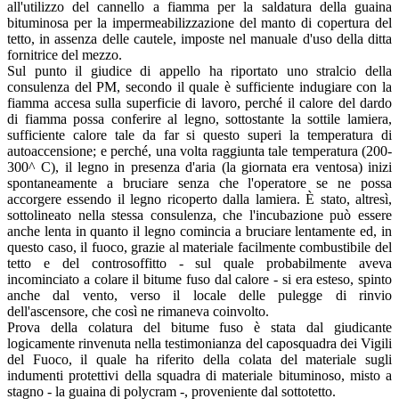
all'utilizzo del cannello a fiamma per la saldatura della guaina
bituminosa per la impermeabilizzazione del manto di copertura del
tetto, in assenza delle cautele, imposte nel manuale d'uso della ditta
fornitrice del mezzo.
Sul punto il giudice di appello ha riportato uno stralcio della
consulenza del PM, secondo il quale è sufficiente indugiare con la
fiamma accesa sulla superficie di lavoro, perché il calore del dardo
di fiamma possa conferire al legno, sottostante la sottile lamiera,
sufficiente calore tale da far si questo superi la temperatura di
autoaccensione; e perché, una volta raggiunta tale temperatura (200-
300^ C), il legno in presenza d'aria (la giornata era ventosa) inizi
spontaneamente a bruciare senza che l'operatore se ne possa
accorgere essendo il legno ricoperto dalla lamiera. È stato, altresì,
sottolineato nella stessa consulenza, che l'incubazione può essere
anche lenta in quanto il legno comincia a bruciare lentamente ed, in
questo caso, il fuoco, grazie al materiale facilmente combustibile del
tetto e del controsoffitto - sul quale probabilmente aveva
incominciato a colare il bitume fuso dal calore - si era esteso, spinto
anche dal vento, verso il locale delle pulegge di rinvio
dell'ascensore, che così ne rimaneva coinvolto.
Prova della colatura del bitume fuso è stata dal giudicante
logicamente rinvenuta nella testimonianza del caposquadra dei Vigili
del Fuoco, il quale ha riferito della colata del materiale sugli
indumenti protettivi della squadra di materiale bituminoso, misto a
stagno - la guaina di polycram -, proveniente dal sottotetto.