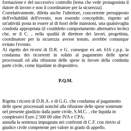
formazione e del successivo controllo [tema che vede protagonista il
datore di lavoro e non il coordinatore per la sicurezza].
Correlativamente, difetta anche l'ulteriore, concorrente presupposto
dell'evltabilità dell'evento, non essendo concepibile, rispetto ad
un'attività posta in essere al di fuori delle mansioni, una qualsivoglia
condotta appropriata (il cosiddetto comportamento alternativo lecito)
che, se il C. , nella qualità di direttore dei lavori, progettista,
coordinatore per la sicurezza avesse tenuto, avrebbe comunque
evitato l'evento.
Al rigetto dei ricorsi di D.R. e G. consegue ex art. 616 c.p.p. la
condanna dei ricorrenti in solido al pagamento delle spese
processuali ed alla rifusione delle spese in favore della costituita
parte civile, come liquidate in dispositivo.
P.Q.M.
Rigetta i ricorsi di D.R.A. e di G.G. che condanna al pagamento
delle spese processuali nonché alla rifusione delle spese sostenute
nel presente giudizio dalla parte civile, S.M.C. , che liquida in
complessivi Euro 2 500 00 oltre IVA e CPA;
annulla la sentenza impugnata nei confronti di C.F. con rinvio al
giudice civile competente per valore in grado di appello.