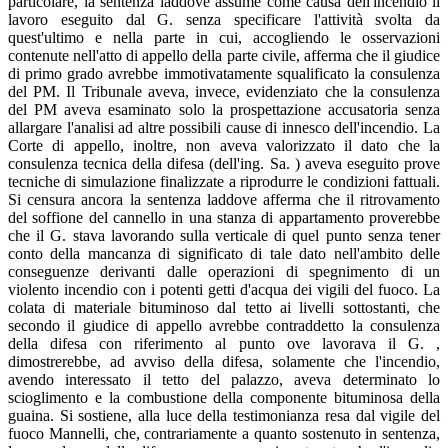
particolare, la sentenza laddove assume come causa dell'incendio il
lavoro eseguito dal G. senza specificare l'attività svolta da
quest'ultimo e nella parte in cui, accogliendo le osservazioni
contenute nell'atto di appello della parte civile, afferma che il giudice
di primo grado avrebbe immotivatamente squalificato la consulenza
del PM. Il Tribunale aveva, invece, evidenziato che la consulenza
del PM aveva esaminato solo la prospettazione accusatoria senza
allargare l'analisi ad altre possibili cause di innesco dell'incendio. La
Corte di appello, inoltre, non aveva valorizzato il dato che la
consulenza tecnica della difesa (dell'ing. Sa. ) aveva eseguito prove
tecniche di simulazione finalizzate a riprodurre le condizioni fattuali.
Si censura ancora la sentenza laddove afferma che il ritrovamento
del soffione del cannello in una stanza di appartamento proverebbe
che il G. stava lavorando sulla verticale di quel punto senza tener
conto della mancanza di significato di tale dato nell'ambito delle
conseguenze derivanti dalle operazioni di spegnimento di un
violento incendio con i potenti getti d'acqua dei vigili del fuoco. La
colata di materiale bituminoso dal tetto ai livelli sottostanti, che
secondo il giudice di appello avrebbe contraddetto la consulenza
della difesa con riferimento al punto ove lavorava il G. ,
dimostrerebbe, ad avviso della difesa, solamente che l'incendio,
avendo interessato il tetto del palazzo, aveva determinato lo
scioglimento e la combustione della componente bituminosa della
guaina. Si sostiene, alla luce della testimonianza resa dal vigile del
fuoco Mannelli, che, contrariamente a quanto sostenuto in sentenza,