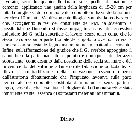
lavorato, secondo quanto dichiarato, su superfici di mattoni e
cemento, applicando una guaina della larghezza di 15-20 cm per
tutta la lunghezza del cornicione del cupolotto utilizzando la fiamma
per circa 10 minuti. Manifestamente illogica sarebbe la motivazione
che, accogliendo la tesi del consulente del PM, ha sostenuto la
possibilità che l'incendio si fosse propagato a causa dell'eccessivo
indugiare del G. sulla superficie di lavoro, senza tener conto che lo
stesso lavorava sulla parte frontale del cupolotto ove non vi era la
lamiera con sottostante legno ma muratura in mattoni e cemento.
Infine, sull'affermazione del giudice che il G. avrebbe appoggiato il
cannello sulla parte piana del cupolotto e non quella del terrazzo
soprastante, come desunto dalla posizione della scala sul muro e dal
rinvenimento del soffione all'interno dell'abitazione sottostante, si
rileva la contraddizione della motivazione, essendo emerso
dall'istruttoria dibattimentale che l'imputato lavorava sulla parte
perimetrale del cupolotto costituita di muratura e senza parti in
legno, per cui anche l'eventuale indugiare della fiamma sarebbe stato
ininfluente stante l'assenza di sottostanti materiali infiammabili.
Diritto