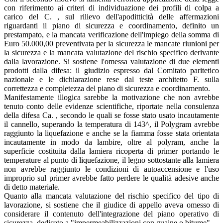
con riferimento ai criteri di individuazione dei profili di colpa a
carico del C. , sul rilievo dell'apoditticità delle affermazioni
riguardanti il piano di sicurezza e coordinamento, definito un
prestampato, e la mancata verificazione dell'impiego della somma di
Euro 50.000,00 preventivata per la sicurezza le mancate riunioni per
la sicurezza e la mancata valutazione del rischio specifico derivante
dalla lavorazione. Si sostiene l'omessa valutazione di due elementi
prodotti dalla difesa: il giudizio espresso dal Comitato paritetico
nazionale e le dichiarazione rese dal teste architetto F. sulla
correttezza e completezza del piano di sicurezza e coordinamento.
Manifestamente illogica sarebbe la motivazione che non avrebbe
tenuto conto delle evidenze scientifiche, riportate nella consulenza
della difesa Ca. , secondo le quali se fosse stato usato incautamente
il cannello, superando la temperatura di 143^, il Polygram avrebbe
raggiunto la liquefazione e anche se la fiamma fosse stata orientata
incautamente in modo da lambire, oltre al polyram, anche la
superficie costituita dalla lamiera ricoperta di primer portando le
temperature al punto di liquefazione, il legno sottostante alla lamiera
non avrebbe raggiunto le condizioni di autoaccensione e l'uso
improprio sul primer avrebbe fatto perdere le qualità adesive anche
di detto materiale.
Quanto alla mancata valutazione del rischio specifico del tipo di
lavorazione, si sostiene che il giudice di appello aveva omesso di
considerare il contenuto dell'integrazione del piano operativo di
sicurezza, dedicato a "impermeabilizzazioni con guaine o bitume".