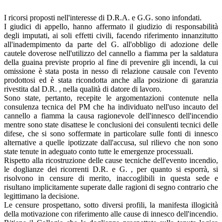
I ricorsi proposti nell'interesse di D.R.A. e G.G. sono infondati.
I giudici di appello, hanno affermato il giudizio di responsabilità
degli imputati, ai soli effetti civili, facendo riferimento innanzitutto
all'inadempimento da parte del G. all'obbligo di adozione delle
cautele doverose nell'utilizzo del cannello a fiamma per la saldatura
della guaina previste proprio al fine di prevenire gli incendi, la cui
omissione è stata posta in nesso di relazione causale con l'evento
prodottosi ed è stata ricondotta anche alla posizione di garanzia
rivestita dal D.R. , nella qualità di datore di lavoro.
Sono state, pertanto, recepite le argomentazioni contenute nella
consulenza tecnica del PM che ha individuato nell'uso incauto del
cannello a fiamma la causa ragionevole dell'innesco dell'incendio
mentre sono state disattese le conclusioni dei consulenti tecnici delle
difese, che si sono soffermate in particolare sulle fonti di innesco
alternative a quelle ipotizzate dall'accusa, sul rilievo che non sono
state tenute in adeguato conto tutte le emergenze processuali.
Rispetto alla ricostruzione delle cause tecniche dell'evento incendio,
le doglianze dei ricorrenti D.R. e G. , per quanto si esporrà, si
risolvono in censure di merito, inaccoglibili in questa sede e
risultano implicitamente superate dalle ragioni di segno contrario che
legittimano la decisione.
Le censure prospettano, sotto diversi profili, la manifesta illogicità
della motivazione con riferimento alle cause di innesco dell'incendio.