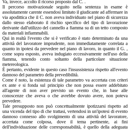
Va, invece, accolto il ricorso proposto dal C. .
Il percorso motivazionale seguito nella sentenza in esame è
assolutamente carente essendosi limitato il giudicante ad affermare in
via apodittica che il C. non aveva individuato nel piano di sicurezza
dallo stesso elaborato il rischio specifico del tipo di lavorazione
derivante dall'utilizzo del cannello a fiamma su di un tetto composto
da materiali infiammabili.
Qui in realtà l'evento che si è verificato è stato determinato da una
attività del lavoratore imprudente, non immediatamente correlata a
quanto in ipotesi da prevedere nel piano di lavoro, in quanto il G. ,
come sopra esposto, aveva indugiato eccessivamente nell'uso della
fiamma, tenendo conto soltanto della particolare situazione
metereologica.
È pertanto, evidente in questo caso l'insussistenza rispetto all'evento
dannoso del parametro della prevedibilità.
Come è noto, la esistenza di tale parametro va accertata con criteri
ex ante e si fonda sul principio che non possa essere addebitato
all'agente di non aver previsto un evento che, in base alle
conoscenze che aveva o che avrebbe dovuto avere, non poteva
prevedere.
Tale presupposto non può concettualmente ipotizzarsi rispetto ad
una vicenda del tipo di che trattasi, vertendosi in un'ipotesi di evento
dannoso connesso allo svolgimento di una attività del lavoratore,
accertata come colposa, dove il tema pertinente, ai fini
dell'individuazione delle corresponsabilità, è quello della adeguata