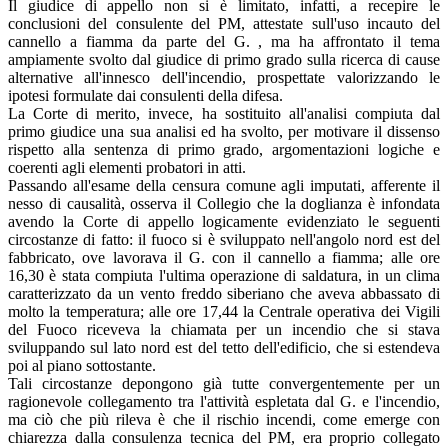
Il giudice di appello non si è limitato, infatti, a recepire le
conclusioni del consulente del PM, attestate sull'uso incauto del
cannello a fiamma da parte del G. , ma ha affrontato il tema
ampiamente svolto dal giudice di primo grado sulla ricerca di cause
alternative all'innesco dell'incendio, prospettate valorizzando le
ipotesi formulate dai consulenti della difesa.
La Corte di merito, invece, ha sostituito all'analisi compiuta dal
primo giudice una sua analisi ed ha svolto, per motivare il dissenso
rispetto alla sentenza di primo grado, argomentazioni logiche e
coerenti agli elementi probatori in atti.
Passando all'esame della censura comune agli imputati, afferente il
nesso di causalità, osserva il Collegio che la doglianza è infondata
avendo la Corte di appello logicamente evidenziato le seguenti
circostanze di fatto: il fuoco si è sviluppato nell'angolo nord est del
fabbricato, ove lavorava il G. con il cannello a fiamma; alle ore
16,30 è stata compiuta l'ultima operazione di saldatura, in un clima
caratterizzato da un vento freddo siberiano che aveva abbassato di
molto la temperatura; alle ore 17,44 la Centrale operativa dei Vigili
del Fuoco riceveva la chiamata per un incendio che si stava
sviluppando sul lato nord est del tetto dell'edificio, che si estendeva
poi al piano sottostante.
Tali circostanze depongono già tutte convergentemente per un
ragionevole collegamento tra l'attività espletata dal G. e l'incendio,
ma ciò che più rileva è che il rischio incendi, come emerge con
chiarezza dalla consulenza tecnica del PM, era proprio collegato