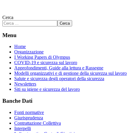
Cerca
Cerca
Menu
Home
Organizzazione
I Working Papers di Olympus
COVID-19 e sicurezza sul lavoro
Approfondimenti, Guide alla lettura e Rassegne
Modelli organizzativi e di gestione della sicurezza sul lavoro
Salute e sicurezza degli operatori della sicurezza
Newsletters
Siti su igiene e sicurezza del lavoro
Banche Dati
Fonti normative
Giurisprudenza
Contrattazione Collettiva
Interpelli