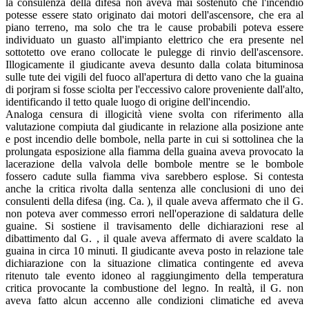
la consulenza della difesa non aveva mai sostenuto che l'incendio
potesse essere stato originato dai motori dell'ascensore, che era al
piano terreno, ma solo che tra le cause probabili poteva essere
individuato un guasto all'impianto elettrico che era presente nel
sottotetto ove erano collocate le pulegge di rinvio dell'ascensore.
Illogicamente il giudicante aveva desunto dalla colata bituminosa
sulle tute dei vigili del fuoco all'apertura di detto vano che la guaina
di porjram si fosse sciolta per l'eccessivo calore proveniente dall'alto,
identificando il tetto quale luogo di origine dell'incendio.
Analoga censura di illogicità viene svolta con riferimento alla
valutazione compiuta dal giudicante in relazione alla posizione ante
e post incendio delle bombole, nella parte in cui si sottolinea che la
prolungata esposizione alla fiamma della guaina aveva provocato la
lacerazione della valvola delle bombole mentre se le bombole
fossero cadute sulla fiamma viva sarebbero esplose. Si contesta
anche la critica rivolta dalla sentenza alle conclusioni di uno dei
consulenti della difesa (ing. Ca. ), il quale aveva affermato che il G.
non poteva aver commesso errori nell'operazione di saldatura delle
guaine. Si sostiene il travisamento delle dichiarazioni rese al
dibattimento dal G. , il quale aveva affermato di avere scaldato la
guaina in circa 10 minuti. Il giudicante aveva posto in relazione tale
dichiarazione con la situazione climatica contingente ed aveva
ritenuto tale evento idoneo al raggiungimento della temperatura
critica provocante la combustione del legno. In realtà, il G. non
aveva fatto alcun accenno alle condizioni climatiche ed aveva