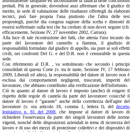
assolutamente lampante ed inconfutabile la fallacia delle conclusioni
peritali. Più in generale, dovendosi anzi affermare che il giudice di
merito, in sede di valutazione delle risultanze offertegli da elaborati
tecnici, può fare propria l'una piuttosto che l'altra delle tesi
propostegli, purché dia congrua ragione della scelta e dimostri di
essersi soffermato sulla tesi che ha creduto di non dover seguire (cfr.
efficacemente, Sezione IV, 27 novembre 2002, Carrara).
Alla luce di tale ricostruzione dei fatti, che attesta l'uso incauto da
parte del lavoratore del cannello a fiamma, il giudizio di
responsabilità formulato dal giudice di appello, sia pure ai soli effetti
civili, nei confronti Del G. e del D.R. non è censurabile in questa
sede.
Con riferimento al D.R. , va sottolineato che secondo i principi
consolidati di questa Corte (v. tra le tante, Sezione IV, 17 febbraio
2009, Liberali ed altro), la responsabilità del datore di lavoro non è
esclusa dai comportamenti negligenti, trascurati, imperiti del
lavoratore, che abbiano contribuito alla verificazione dell'infortunio.
Ciò in quanto al datore di lavoro è imposto (anche) di esigere il
rispetto delle regole di cautela da parte del lavoratore: cosicché il
datore di lavoro è "garante" anche della correttezza dell'agire del
lavoratore (v. ora articolo 18, comma 1, lettera f), del
decreto
legislativo n. 81 del 2008
, che impone al datore di lavoro di
richiedere l'osservanza da parte dei singoli lavoratori delle norme
vigenti, nonché delle disposizioni aziendali in tema di sicurezza del
lavoro e di uso dei mezzi di protezione collettivi e dei dispositivi di