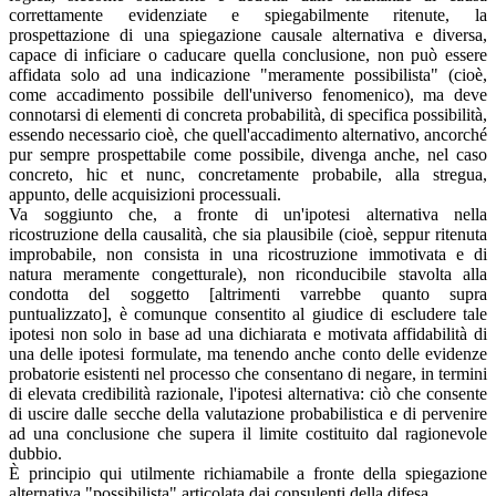
correttamente evidenziate e spiegabilmente ritenute, la
prospettazione di una spiegazione causale alternativa e diversa,
capace di inficiare o caducare quella conclusione, non può essere
affidata solo ad una indicazione "meramente possibilista" (cioè,
come accadimento possibile dell'universo fenomenico), ma deve
connotarsi di elementi di concreta probabilità, di specifica possibilità,
essendo necessario cioè, che quell'accadimento alternativo, ancorché
pur sempre prospettabile come possibile, divenga anche, nel caso
concreto, hic et nunc, concretamente probabile, alla stregua,
appunto, delle acquisizioni processuali.
Va soggiunto che, a fronte di un'ipotesi alternativa nella
ricostruzione della causalità, che sia plausibile (cioè, seppur ritenuta
improbabile, non consista in una ricostruzione immotivata e di
natura meramente congetturale), non riconducibile stavolta alla
condotta del soggetto [altrimenti varrebbe quanto supra
puntualizzato], è comunque consentito al giudice di escludere tale
ipotesi non solo in base ad una dichiarata e motivata affidabilità di
una delle ipotesi formulate, ma tenendo anche conto delle evidenze
probatorie esistenti nel processo che consentano di negare, in termini
di elevata credibilità razionale, l'ipotesi alternativa: ciò che consente
di uscire dalle secche della valutazione probabilistica e di pervenire
ad una conclusione che supera il limite costituito dal ragionevole
dubbio.
È principio qui utilmente richiamabile a fronte della spiegazione
alternativa "possibilista" articolata dai consulenti della difesa.