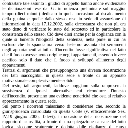
contrastare tale assunto i giudici di appello hanno anche evidenziato
le dichiarazioni rese dal G. in udienza preliminare sul maggior
tempo (dieci minuti) dedicato in quella occasione al riscaldamento
della guaina e quelle dallo stesso rese in sede di assunzione di
informazioni in data 17.12.2002, sulla circostanza che non gli era
stato detto di verificare lo stato del sottotetto ed in particolare la
consistenza dello stesso. Ciò deve dirsi anche per la doglianza con la
quale si lamenta l'illogicità della sentenza, nella parte in cui ha
escluso che la spanciatura verso l'esterno assunta dai serramenti
degli appartamenti attinti dall'incendio fosse significativa del fatto
che il fuoco avesse avuto origine negli appartamenti, essendo invece
pacifico solo il dato che il fuoco si sviluppò all'interno degli
appartamenti.
Trattasi di argomenti che presuppongono una diversa ricostruzione
dei fatti inaccoglibili in questa sede a fronte di un apparato
motivazionale complessivamente solido.
Del resto, tali argomenti, laddove poggiano sulla rappresentata
sussistenza di ipotesi alternative cui ricondurre l'innesto
dell'incendio, presentano una evidente genericità che osta al relativo
apprezzamento in questa sede.
Sul punto i ricorrenti tralasciano di considerare che, secondo la
giurisprudenza consolidata di questa Corte (v. efficacemente Sez.
IV,19 giugno 2006, Talevi), in occasione della ricostruzione del
rapporto di causalità, a fronte di una spiegazione causale del tutto
logica, siccome scaturente e dedotta dalle risultanze di causa