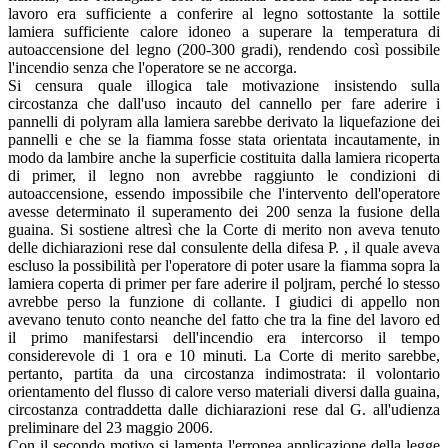
lavoro era sufficiente a conferire al legno sottostante la sottile
lamiera sufficiente calore idoneo a superare la temperatura di
autoaccensione del legno (200-300 gradi), rendendo così possibile
l'incendio senza che l'operatore se ne accorga.
Si censura quale illogica tale motivazione insistendo sulla
circostanza che dall'uso incauto del cannello per fare aderire i
pannelli di polyram alla lamiera sarebbe derivato la liquefazione dei
pannelli e che se la fiamma fosse stata orientata incautamente, in
modo da lambire anche la superficie costituita dalla lamiera ricoperta
di primer, il legno non avrebbe raggiunto le condizioni di
autoaccensione, essendo impossibile che l'intervento dell'operatore
avesse determinato il superamento dei 200 senza la fusione della
guaina. Si sostiene altresì che la Corte di merito non aveva tenuto
delle dichiarazioni rese dal consulente della difesa P. , il quale aveva
escluso la possibilità per l'operatore di poter usare la fiamma sopra la
lamiera coperta di primer per fare aderire il poljram, perché lo stesso
avrebbe perso la funzione di collante. I giudici di appello non
avevano tenuto conto neanche del fatto che tra la fine del lavoro ed
il primo manifestarsi dell'incendio era intercorso il tempo
considerevole di 1 ora e 10 minuti. La Corte di merito sarebbe,
pertanto, partita da una circostanza indimostrata: il volontario
orientamento del flusso di calore verso materiali diversi dalla guaina,
circostanza contraddetta dalle dichiarazioni rese dal G. all'udienza
preliminare del 23 maggio 2006.
Con il secondo motivo si lamenta l'erronea applicazione della legge