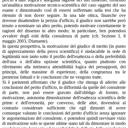
un'analitica motivazione tecnico-scientifica del caso oggetto del suo
esame e dimostrando così di essersi soffermato sulla tesi che ha
ritenuto di non dover seguire. In una tale ottica, finanche ove
dovesse disattendere la perizia d'ufficio, il giudice non sarebbe però
tenuto a nominare un altro perito, potendo motivare correttamente le
ragioni del dissenso in altro modo; in particolare, ben potendosi
avvalere degli esiti della consulenza di parte (cfr. Sezione I, 8
maggio 2003, Diamante).
In questa prospettiva, la motivazione del giudice di merito [in punto
di apprezzamento della prova scientifica] è sindacabile in sede di
legittimità non tanto sotto il profilo dell'esattezza o della preferibilità
dell'una o dell'altra opzione scientifica, quanto piuttosto con
riferimento alla intrinseca attendibilità logica dei presupposti, dei
principi, delle massime di esperienze, della congruenza tra le
premesse fattuali e le conclusioni che ne vengono tratte.
Si è parimenti affermato che il giudice che ritenga di aderire alle
conclusioni del perito d'ufficio, in difformità da quelle del consulente
di parte, non può essere gravato dall'obbligo di fornire, in
motivazione, autonoma dimostrazione dell'esattezza scientifica delle
prime e dell'erroneità, per converso, delle altre, dovendosi al
contrario considerare sufficiente che egli dimostri di avere
comunque valutato le conclusioni del perito d'ufficio senza ignorare
le argomentazioni del consulente, e potendosi quindi ravvisare vizio
di motivazione solo se queste ultime siano tali da dimostrare in modo