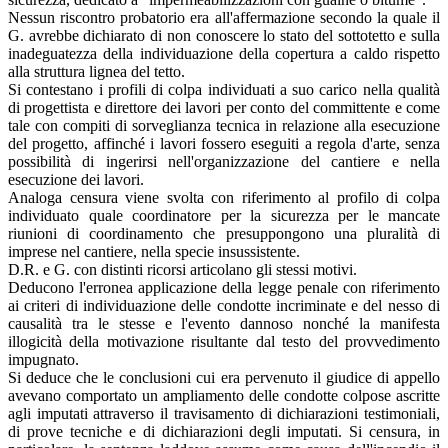
Nessun riscontro probatorio era all'affermazione secondo la quale il
G. avrebbe dichiarato di non conoscere lo stato del sottotetto e sulla
inadeguatezza della individuazione della copertura a caldo rispetto
alla struttura lignea del tetto.
Si contestano i profili di colpa individuati a suo carico nella qualità
di progettista e direttore dei lavori per conto del committente e come
tale con compiti di sorveglianza tecnica in relazione alla esecuzione
del progetto, affinché i lavori fossero eseguiti a regola d'arte, senza
possibilità di ingerirsi nell'organizzazione del cantiere e nella
esecuzione dei lavori.
Analoga censura viene svolta con riferimento al profilo di colpa
individuato quale coordinatore per la sicurezza per le mancate
riunioni di coordinamento che presuppongono una pluralità di
imprese nel cantiere, nella specie insussistente.
D.R. e G. con distinti ricorsi articolano gli stessi motivi.
Deducono l'erronea applicazione della legge penale con riferimento
ai criteri di individuazione delle condotte incriminate e del nesso di
causalità tra le stesse e l'evento dannoso nonché la manifesta
illogicità della motivazione risultante dal testo del provvedimento
impugnato.
Si deduce che le conclusioni cui era pervenuto il giudice di appello
avevano comportato un ampliamento delle condotte colpose ascritte
agli imputati attraverso il travisamento di dichiarazioni testimoniali,
di prove tecniche e di dichiarazioni degli imputati. Si censura, in