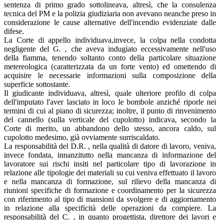
sentenza di primo grado sottolineava, altresì, che la consulenza
tecnica del PM e la polizia giudiziaria non avevano neanche preso in
considerazione le cause alternative dell'incendio evidenziate dalle
difese.
La Corte di appello individuava,invece, la colpa nella condotta
negligente del G. , che aveva indugiato eccessivamente nell'uso
della fiamma, tenendo soltanto conto della particolare situazione
metereologica (caratterizzata da un forte vento) ed omettendo di
acquisire le necessarie informazioni sulla composizione della
superficie sottostante.
Il giudicante individuava, altresì, quale ulteriore profilo di colpa
dell'imputato l'aver lasciato in loco le bombole anziché riporle nei
termini di cui al piano di sicurezza; inoltre, il punto di rinvenimento
del cannello (sulla verticale del cupolotto) indicava, secondo la
Corte di merito, un abbandono dello stesso, ancora caldo, sul
cupolotto medesimo, già ovviamente surriscaldato.
La responsabilità del D.R. , nella qualità di datore di lavoro, veniva,
invece fondata, innanzitutto nella mancanza di informazione del
lavoratore sui rischi insiti nel particolare tipo di lavorazione in
relazione alle tipologie dei materiali su cui veniva effettuato il lavoro
e nella mancanza di formazione, sul rilievo della mancanza di
riunioni specifiche di formazione e coordinamento per la sicurezza
con riferimento al tipo di mansioni da svolgere e di aggiornamento
in relazione alla specificità delle operazioni da compiere. La
responsabilità del C. , in quanto progettista, direttore dei lavori e