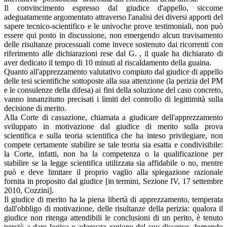
Il convincimento espresso dal giudice d'appello, siccome
adeguatamente argomentato attraverso l'analisi dei diversi apporti del
sapere tecnico-scientifico e le univoche prove testimoniali, non può
essere qui posto in discussione, non emergendo alcun travisamento
delle risultanze processuali come invece sostenuto dai ricorrenti con
riferimento alle dichiarazioni rese dal G. , il quale ha dichiarato di
aver dedicato il tempo di 10 minuti al riscaldamento della guaina.
Quanto all'apprezzamento valutativo compiuto dal giudice di appello
delle tesi scientifiche sottoposte alla sua attenzione (la perizia del PM
e le consulenze della difesa) ai fini della soluzione del caso concreto,
vanno innanzitutto precisati i limiti del controllo di legittimità sulla
decisione di merito.
Alla Corte di cassazione, chiamata a giudicare dell'apprezzamento
sviluppato in motivazione dal giudice di merito sulla prova
scientifica e sulla teoria scientifica che ha inteso privilegiare, non
compete certamente stabilire se tale teoria sia esatta e condivisibile:
la Corte, infatti, non ha la competenza o la qualificazione per
stabilire se la legge scientifica utilizzata sia affidabile o no, mentre
può e deve limitare il proprio vaglio alla spiegazione razionale
fornita in proposito dal giudice [in termini, Sezione IV, 17 settembre
2010, Cozzini].
Il giudice di merito ha la piena libertà di apprezzamento, temperata
dall'obbligo di motivazione, delle risultanze della perizia: qualora il
giudice non ritenga attendibili le conclusioni di un perito, è tenuto
perciò a dare logica e adeguata ragione del suo dissenso, fornendo