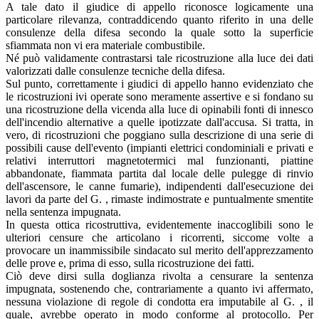
A tale dato il giudice di appello riconosce logicamente una
particolare rilevanza, contraddicendo quanto riferito in una delle
consulenze della difesa secondo la quale sotto la superficie
sfiammata non vi era materiale combustibile.
Né può validamente contrastarsi tale ricostruzione alla luce dei dati
valorizzati dalle consulenze tecniche della difesa.
Sul punto, correttamente i giudici di appello hanno evidenziato che
le ricostruzioni ivi operate sono meramente assertive e si fondano su
una ricostruzione della vicenda alla luce di opinabili fonti di innesco
dell'incendio alternative a quelle ipotizzate dall'accusa. Si tratta, in
vero, di ricostruzioni che poggiano sulla descrizione di una serie di
possibili cause dell'evento (impianti elettrici condominiali e privati e
relativi interruttori magnetotermici mal funzionanti, piattine
abbandonate, fiammata partita dal locale delle pulegge di rinvio
dell'ascensore, le canne fumarie), indipendenti dall'esecuzione dei
lavori da parte del G. , rimaste indimostrate e puntualmente smentite
nella sentenza impugnata.
In questa ottica ricostruttiva, evidentemente inaccoglibili sono le
ulteriori censure che articolano i ricorrenti, siccome volte a
provocare un inammissibile sindacato sul merito dell'apprezzamento
delle prove e, prima di esso, sulla ricostruzione dei fatti.
Ciò deve dirsi sulla doglianza rivolta a censurare la sentenza
impugnata, sostenendo che, contrariamente a quanto ivi affermato,
nessuna violazione di regole di condotta era imputabile al G. , il
quale, avrebbe operato in modo conforme al protocollo. Per