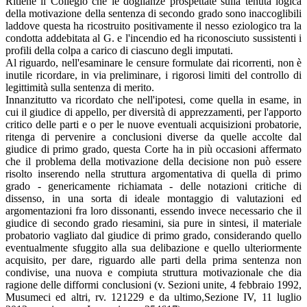
Ritiene il Collegio che le doglianze prospettate sulla tenuta logica
della motivazione della sentenza di secondo grado sono inaccoglibili
laddove questa ha ricostruito positivamente il nesso eziologico tra la
condotta addebitata al G. e l'incendio ed ha riconosciuto sussistenti i
profili della colpa a carico di ciascuno degli imputati.
Al riguardo, nell'esaminare le censure formulate dai ricorrenti, non è
inutile ricordare, in via preliminare, i rigorosi limiti del controllo di
legittimità sulla sentenza di merito.
Innanzitutto va ricordato che nell'ipotesi, come quella in esame, in
cui il giudice di appello, per diversità di apprezzamenti, per l'apporto
critico delle parti e o per le nuove eventuali acquisizioni probatorie,
ritenga di pervenire a conclusioni diverse da quelle accolte dal
giudice di primo grado, questa Corte ha in più occasioni affermato
che il problema della motivazione della decisione non può essere
risolto inserendo nella struttura argomentativa di quella di primo
grado - genericamente richiamata - delle notazioni critiche di
dissenso, in una sorta di ideale montaggio di valutazioni ed
argomentazioni fra loro dissonanti, essendo invece necessario che il
giudice di secondo grado riesamini, sia pure in sintesi, il materiale
probatorio vagliato dal giudice di primo grado, considerando quello
eventualmente sfuggito alla sua delibazione e quello ulteriormente
acquisito, per dare, riguardo alle parti della prima sentenza non
condivise, una nuova e compiuta struttura motivazionale che dia
ragione delle difformi conclusioni (v. Sezioni unite, 4 febbraio 1992,
Musumeci ed altri, rv. 121229 e da ultimo,Sezione IV, 11 luglio