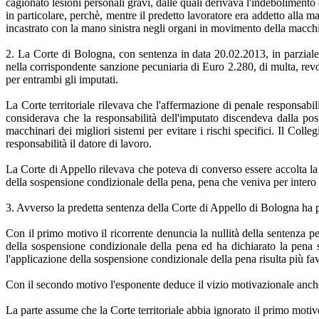
cagionato lesioni personali gravi, dalle quali derivava l'indebolimento
in particolare, perchè, mentre il predetto lavoratore era addetto alla
incastrato con la mano sinistra negli organi in movimento della macchi
2. La Corte di Bologna, con sentenza in data 20.02.2013, in parziale
nella corrispondente sanzione pecuniaria di Euro 2.280, di multa, rev
per entrambi gli imputati.
La Corte territoriale rilevava che l'affermazione di penale responsabi
considerava che la responsabilità dell'imputato discendeva dalla pos
macchinari dei migliori sistemi per evitare i rischi specifici. Il Coll
responsabilità il datore di lavoro.
La Corte di Appello rilevava che poteva di converso essere accolta la 
della sospensione condizionale della pena, pena che veniva per intero 
3. Avverso la predetta sentenza della Corte di Appello di Bologna ha 
Con il primo motivo il ricorrente denuncia la nullità della sentenza p
della sospensione condizionale della pena ed ha dichiarato la pena st
l'applicazione della sospensione condizionale della pena risulta più fav
Con il secondo motivo l'esponente deduce il vizio motivazionale anche 
La parte assume che la Corte territoriale abbia ignorato il primo motivo