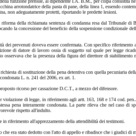
 della funzione prensile, al dipendente I.A. B.M., per colpa consistita ne
 macchina arrotondatrice della pasta di pane, della linea 1, essendo con
na, non adeguatamente protetti, riportando le predette lesioni.
 riforma della richiamata sentenza di condanna resa dal Tribunale di Bo
ocando la concessione del beneficio della sospensione condizionale dell
lità dei prevenuti doveva essere confermata. Con specifico riferimento a
izione di datore di lavoro ossia di soggetto sul quale per legge ricad
egio osservava che la presenza della figura del direttore di stabiliment
richiesta di sostituzione della pena detentiva con quella pecuniaria dell
condonata L. n. 241 del 2006, ex art. 1.
proposto ricorso per cassazione D.C.T., a mezzo del difensore.
er violazione di legge, in riferimento agli artt. 163, 168 e 174 cod. pen
essa pena interamente condonata. La parte rileva che nel caso di speci
orevole rispetto all'indulto.
in riferimento all'apprezzamento della attendibilità dei testimoni.
 che era stato dedotto con l'atto di appello e ribadisce che i giudici di m