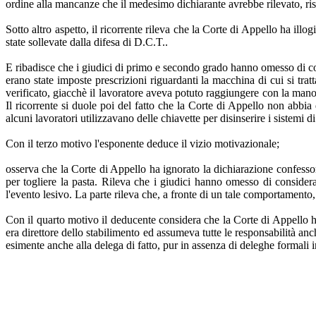
ordine alla mancanze che il medesimo dichiarante avrebbe rilevato, risp
Sotto altro aspetto, il ricorrente rileva che la Corte di Appello ha il
state sollevate dalla difesa di D.C.T..
E ribadisce che i giudici di primo e secondo grado hanno omesso di consi
erano state imposte prescrizioni riguardanti la macchina di cui si trat
verificato, giacchè il lavoratore aveva potuto raggiungere con la mano 
Il ricorrente si duole poi del fatto che la Corte di Appello non abbia 
alcuni lavoratori utilizzavano delle chiavette per disinserire i sistemi 
Con il terzo motivo l'esponente deduce il vizio motivazionale;
osserva che la Corte di Appello ha ignorato la dichiarazione confessor
per togliere la pasta. Rileva che i giudici hanno omesso di considera
l'evento lesivo. La parte rileva che, a fronte di un tale comportamento
Con il quarto motivo il deducente considera che la Corte di Appello ha 
era direttore dello stabilimento ed assumeva tutte le responsabilità anc
esimente anche alla delega di fatto, pur in assenza di deleghe formali i