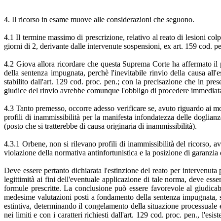
4. Il ricorso in esame muove alle considerazioni che seguono.
4.1 Il termine massimo di prescrizione, relativo al reato di lesioni col
giorni di 2, derivante dalle intervenute sospensioni, ex art. 159 cod. pe
4.2 Giova allora ricordare che questa Suprema Corte ha affermato il pr
della sentenza impugnata, perchè l'inevitabile rinvio della causa al
stabilito dall'art. 129 cod. proc. pen.; con la precisazione che in pre
giudice del rinvio avrebbe comunque l'obbligo di procedere immediatam
4.3 Tanto premesso, occorre adesso verificare se, avuto riguardo ai mot
profili di inammissibilità per la manifesta infondatezza delle doglian
(posto che si tratterebbe di causa originaria di inammissibilità).
4.3.1 Orbene, non si rilevano profili di inammissibilità del ricorso, a
violazione della normativa antinfortunistica e la posizione di garanzia
Deve essere pertanto dichiarata l'estinzione del reato per intervenuta 
legittimità ai fini dell'eventuale applicazione di tale norma, deve es
formule prescritte. La conclusione può essere favorevole al giudicabile
medesime valutazioni posti a fondamento della sentenza impugnata, sen
estintiva, determinando il congelamento della situazione processuale 
nei limiti e con i caratteri richiesti dall'art. 129 cod. proc. pen., l'