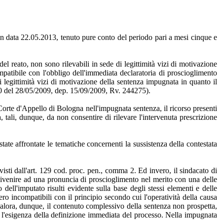
to in data 22.05.2013, tenuto pure conto del periodo pari a mesi cinque e
l reato, non sono rilevabili in sede di legittimità vizi di motivazione
patibile con l'obbligo dell'immediata declaratoria di proscioglimento
di legittimità vizi di motivazione della sentenza impugnata in quanto il
490 del 28/05/2009, dep. 15/09/2009, Rv. 244275).
 Corte d'Appello di Bologna nell'impugnata sentenza, il ricorso presenti
 tali, dunque, da non consentire di rilevare l'intervenuta prescrizione
tate affrontate le tematiche concernenti la sussistenza della contestata
visti dall'art. 129 cod. proc. pen., comma 2. Ed invero, il sindacato di
addivenire ad una pronuncia di proscioglimento nel merito con una delle
 dell'imputato risulti evidente sulla base degli stessi elementi e delle
o incompatibili con il principio secondo cui l'operatività della causa
ualora, dunque, il contenuto complessivo della sentenza non prospetta,
vale l'esigenza della definizione immediata del processo. Nella impugnata