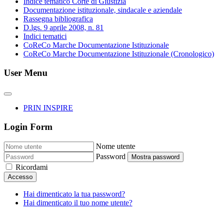
Indice tematico Corte di Giustizia
Documentazione istituzionale, sindacale e aziendale
Rassegna bibliografica
D.lgs. 9 aprile 2008, n. 81
Indici tematici
CoReCo Marche Documentazione Istituzionale
CoReCo Marche Documentazione Istituzionale (Cronologico)
User Menu
PRIN INSPIRE
Login Form
Nome utente
Password
Mostra password
Ricordami
Accesso
Hai dimenticato la tua password?
Hai dimenticato il tuo nome utente?