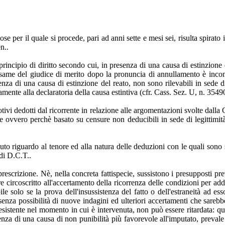
pose per il quale si procede, pari ad anni sette e mesi sei, risulta spira
n..
incipio di diritto secondo cui, in presenza di una causa di estinzione de
l'esame del giudice di merito dopo la pronuncia di annullamento è incom
senza di una causa di estinzione del reato, non sono rilevabili in sede 
ente alla declaratoria della causa estintiva (cfr. Cass. Sez. U, n. 35
ivi dedotti dal ricorrente in relazione alle argomentazioni svolte dalla
ze ovvero perchè basato su censure non deducibili in sede di legittimità,
vuto riguardo al tenore ed alla natura delle deduzioni con le quali sono s
 di D.C.T..
prescrizione. Nè, nella concreta fattispecie, sussistono i presupposti pre
sere circoscritto all'accertamento della ricorrenza delle condizioni per 
 solo se la prova dell'insussistenza del fatto o dell'estraneità ad esso
za possibilità di nuove indagini ed ulteriori accertamenti che sarebber
esistente nel momento in cui è intervenuta, non può essere ritardata: q
esistenza di una causa di non punibilità più favorevole all'imputato, pre