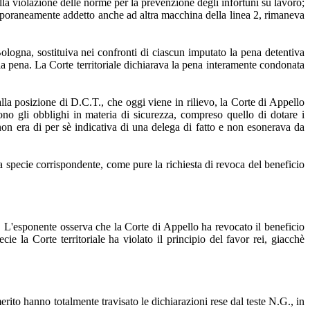
lla violazione delle norme per la prevenzione degli infortuni su lavoro;
temporaneamente addetto anche ad altra macchina della linea 2, rimaneva
logna, sostituiva nei confronti di ciascun imputato la pena detentiva
a pena. La Corte territoriale dichiarava la pena interamente condonata
lla posizione di D.C.T., che oggi viene in rilievo, la Corte di Appello
ono gli obblighi in materia di sicurezza, compreso quello di dotare i
o non era di per sè indicativa di una delega di fatto e non esonerava da
a specie corrispondente, come pure la richiesta di revoca del beneficio
.. L'esponente osserva che la Corte di Appello ha revocato il beneficio
e la Corte territoriale ha violato il principio del favor rei, giacchè
erito hanno totalmente travisato le dichiarazioni rese dal teste N.G., in