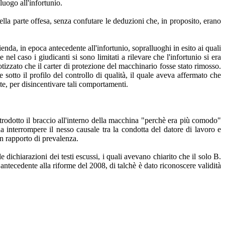
luogo all'infortunio.
ella parte offesa, senza confutare le deduzioni che, in proposito, erano
enda, in epoca antecedente all'infortunio, sopralluoghi in esito ai quali
el caso i giudicanti si sono limitati a rilevare che l'infortunio si era
tizzato che il carter di protezione del macchinario fosse stato rimosso.
 sotto il profilo del controllo di qualità, il quale aveva affermato che
tte, per disincentivare tali comportamenti.
ntrodotto il braccio all'interno della macchina "perchè era più comodo"
a interrompere il nesso causale tra la condotta del datore di lavoro e
in rapporto di prevalenza.
dichiarazioni dei testi escussi, i quali avevano chiarito che il solo B.
 antecedente alla riforme del 2008, di talchè è dato riconoscere validità