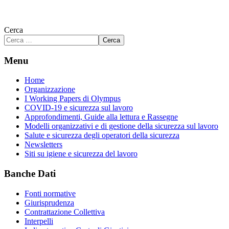
Cerca
Cerca
Menu
Home
Organizzazione
I Working Papers di Olympus
COVID-19 e sicurezza sul lavoro
Approfondimenti, Guide alla lettura e Rassegne
Modelli organizzativi e di gestione della sicurezza sul lavoro
Salute e sicurezza degli operatori della sicurezza
Newsletters
Siti su igiene e sicurezza del lavoro
Banche Dati
Fonti normative
Giurisprudenza
Contrattazione Collettiva
Interpelli