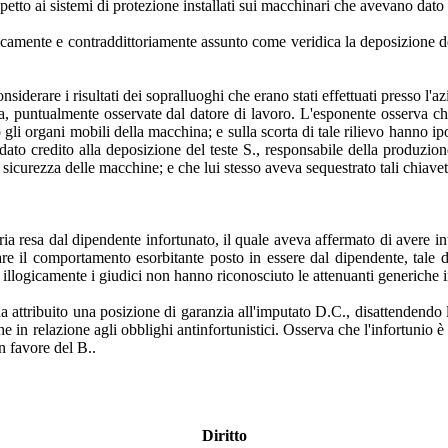
etto ai sistemi di protezione installati sui macchinari che avevano dato 
logicamente e contraddittoriamente assunto come veridica la deposizione d
derare i risultati dei sopralluoghi che erano stati effettuati presso l'azi
ta, puntualmente osservate dal datore di lavoro. L'esponente osserva che n
gli organi mobili della macchina; e sulla scorta di tale rilievo hanno ipo
dato credito alla deposizione del teste S., responsabile della produzione
di sicurezza delle macchine; e che lui stesso aveva sequestrato tali chiave
ia resa dal dipendente infortunato, il quale aveva affermato di avere i
re il comportamento esorbitante posto in essere dal dipendente, tale d
, illogicamente i giudici non hanno riconosciuto le attenuanti generiche 
attribuito una posizione di garanzia all'imputato D.C., disattendendo le 
he in relazione agli obblighi antinfortunistici. Osserva che l'infortunio è
n favore del B..
Diritto