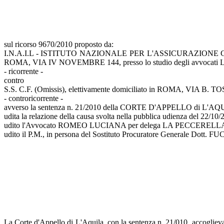
sul ricorso 9670/2010 proposto da:
I.N.A.I.L - ISTITUTO NAZIONALE PER L'ASSICURAZIONE CONTRO 
ROMA, VIA IV NOVEMBRE 144, presso lo studio degli avvocati L
- ricorrente -
contro
S.S. C.F. (Omissis), elettivamente domiciliato in ROMA, VIA B. TOSA
- controricorrente -
avverso la sentenza n. 21/2010 della CORTE D'APPELLO di L'AQUI
udita la relazione della causa svolta nella pubblica udienza del 22
udito l'Avvocato ROMEO LUCIANA per delega LA PECCERELL
udito il P.M., in persona del Sostituto Procuratore Generale Dott. FU
La Corte d'Appello di L'Aquila, con la sentenza n. 21/010, accoglieva