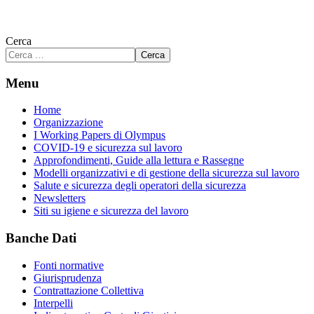
Cerca
Cerca
Menu
Home
Organizzazione
I Working Papers di Olympus
COVID-19 e sicurezza sul lavoro
Approfondimenti, Guide alla lettura e Rassegne
Modelli organizzativi e di gestione della sicurezza sul lavoro
Salute e sicurezza degli operatori della sicurezza
Newsletters
Siti su igiene e sicurezza del lavoro
Banche Dati
Fonti normative
Giurisprudenza
Contrattazione Collettiva
Interpelli