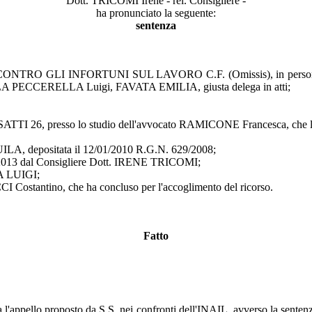
Dott. TRICOMI Irene - rel. Consigliere -
ha pronunciato la seguente:
sentenza
GLI INFORTUNI SUL LAVORO C.F. (Omissis), in persona del lega
A PECCERELLA Luigi, FAVATA EMILIA, giusta delega in atti;
TTI 26, presso lo studio dell'avvocato RAMICONE Francesca, che lo ra
LA, depositata il 12/01/2010 R.G.N. 629/2008;
/10/2013 dal Consigliere Dott. IRENE TRICOMI;
A LUIGI;
CCI Costantino, che ha concluso per l'accoglimento del ricorso.
Fatto
 l'appello proposto da S.S. nei confronti dell'INAIL, avverso la senten