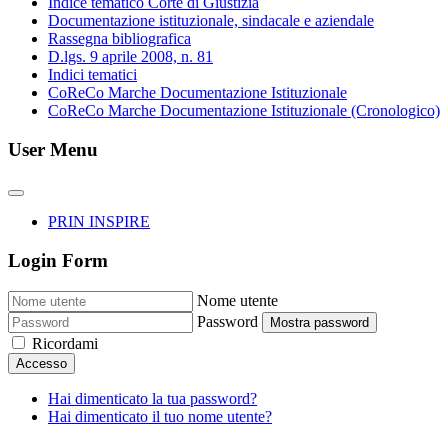
Indice tematico Corte di Giustizia
Documentazione istituzionale, sindacale e aziendale
Rassegna bibliografica
D.lgs. 9 aprile 2008, n. 81
Indici tematici
CoReCo Marche Documentazione Istituzionale
CoReCo Marche Documentazione Istituzionale (Cronologico)
User Menu
PRIN INSPIRE
Login Form
Nome utente
Password
Mostra password
Ricordami
Accesso
Hai dimenticato la tua password?
Hai dimenticato il tuo nome utente?