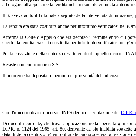
ad erogare all'appellante la rendita nella misura determinata anteriorment
Il S. aveva adito il Tribunale a seguito della intervenuta diminuzione, 
La rendita era stata costituita anche per infortunio verificatosi nel (Om
Afferma la Corte d'Appello che era decorso il termine entro cui poteva
specie, la rendita era stata costituita per infortunio verificatosi nel (O
Per la cassazione della sentenza resa in grado di appello ricorre l'I
Resiste con controricorso S.S..
Il ricorrente ha depositato memoria in prossimità dell'udienza.
Con l'unico motivo di ricorso l'INPS deduce la violazione del
D.P.R. 
Deduce il ricorrente, che trova applicazione nella specie la giurispr
D.P.R. n. 1124 del 1965, art. 80, derivante da più inabilità soggette a
data di detta costituzione) entro il quale può procedersi a revisione de