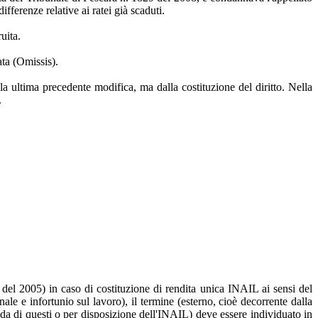
ifferenze relative ai ratei già scaduti.
uita.
ata (Omissis).
la ultima precedente modifica, ma dalla costituzione del diritto. Nella
.
 del 2005) in caso di costituzione di rendita unica INAIL ai sensi del
ale e infortunio sul lavoro), il termine (esterno, cioè decorrente dalla
manda di questi o per disposizione dell'INAIL) deve essere individuato in