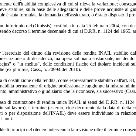
ente dell'inabilità complessiva di cui si rileva la variazione; consegu
deve stabilire, sulla base delle allegazioni e delle prove acquisite al gi
uale è stata formulata la domanda dell'assicurato, o è stato disposto il pr
 per un infortunio del (Omissis), costituita in data 25 febbraio 2004, con
sendo decorso il termine decennale di cui al D.P.R. n. 1124 del 1965, ar
l'esercizio del diritto alla revisione della rendita INAIL stabilito d
i prescrizione o di decadenza, ma opera sul piano sostanziale, incidendo s
ejus" o "in melius", delle condizioni fisiche del titolare incidenti su
che (ex plurimis, Cass., n. 20994 del 2010).
 di costituzione della rendita, come espressamente stabilito dall'art. 83,
inabilità permanente di origine professionale raggiunge la misura minima 
ento, amministrativo o giudiziario che la riconosce, sia successivo (Cass
aso di costituzione di rendita unica INAIL ai sensi del D.P.R. n. 1124 d
io sul lavoro), il termine (esterno, cioè decorrente dalla data di detta c
uesti o per disposizione dell'INAIL) deve essere individuato in relaz
ci anni.
tti principi nel ritenere intervenuta la revisione oltre il termine consen