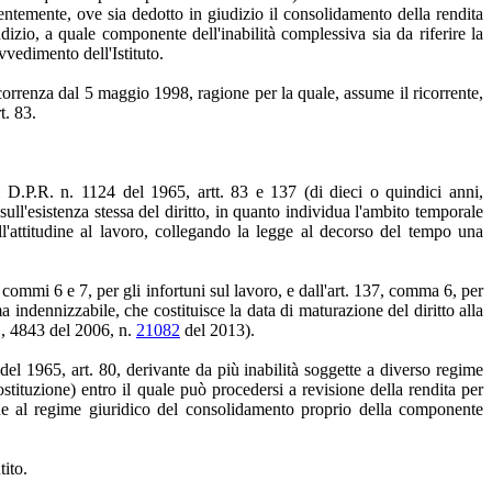
entemente, ove sia dedotto in giudizio il consolidamento della rendita
udizio, a quale componente dell'inabilità complessiva sia da riferire la
ovvedimento dell'Istituto.
 decorrenza dal 5 maggio 1998, ragione per la quale, assume il ricorrente,
t. 83.
al D.P.R. n. 1124 del 1965, artt. 83 e 137 (di dieci o quindici anni,
ull'esistenza stessa del diritto, in quanto individua l'ambito temporale
ll'attitudine al lavoro, collegando la legge al decorso del tempo una
 commi 6 e 7, per gli infortuni sul lavoro, e dall'art. 137, comma 6, per
indennizzabile, che costituisce la data di maturazione del diritto alla
., 4843 del 2006, n.
21082
del 2013).
el 1965, art. 80, derivante da più inabilità soggette a diverso regime
ostituzione) entro il quale può procedersi a revisione della rendita per
ione al regime giuridico del consolidamento proprio della componente
tito.