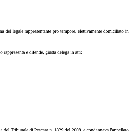
le rappresentante pro tempore, elettivamente domiciliato in
ppresenta e difende, giusta delega in atti;
za del Tribunale di Pescara n. 1829 del 2008, e condannava l'appellato