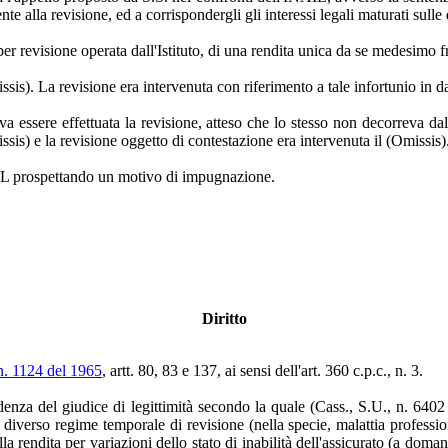
e alla revisione, ed a corrispondergli gli interessi legali maturati sulle d
per revisione operata dall'Istituto, di una rendita unica da se medesimo fr
issis). La revisione era intervenuta con riferimento a tale infortunio in d
 essere effettuata la revisione, atteso che lo stesso non decorreva dal
missis) e la revisione oggetto di contestazione era intervenuta il (Omissis)
NAIL prospettando un motivo di impugnazione.
Diritto
n. 1124 del 1965
, artt. 80, 83 e 137, ai sensi dell'art. 360 c.p.c., n. 3.
udenza del giudice di legittimità secondo la quale (Cass., S.U., n. 6402
 diverso regime temporale di revisione (nella specie, malattia profession
lla rendita per variazioni dello stato di inabilità dell'assicurato (a do