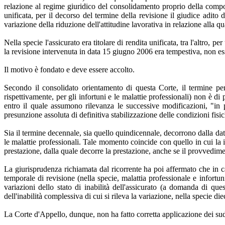
relazione al regime giuridico del consolidamento proprio della compon
unificata, per il decorso del termine della revisione il giudice adito 
variazione della riduzione dell'attitudine lavorativa in relazione alla q
Nella specie l'assicurato era titolare di rendita unificata, tra l'altro,
la revisione intervenuta in data 15 giugno 2006 era tempestiva, non es
Il motivo è fondato e deve essere accolto.
Secondo il consolidato orientamento di questa Corte, il termine per 
rispettivamente, per gli infortuni e le malattie professionali) non è d
entro il quale assumono rilevanza le successive modificazioni, "in p
presunzione assoluta di definitiva stabilizzazione delle condizioni fisi
Sia il termine decennale, sia quello quindicennale, decorrono dalla data
le malattie professionali. Tale momento coincide con quello in cui la 
prestazione, dalla quale decorre la prestazione, anche se il provvedim
La giurisprudenza richiamata dal ricorrente ha poi affermato che in c
temporale di revisione (nella specie, malattia professionale e infortun
variazioni dello stato di inabilità dell'assicurato (a domanda di q
dell'inabilità complessiva di cui si rileva la variazione, nella specie die
La Corte d'Appello, dunque, non ha fatto corretta applicazione dei sudde