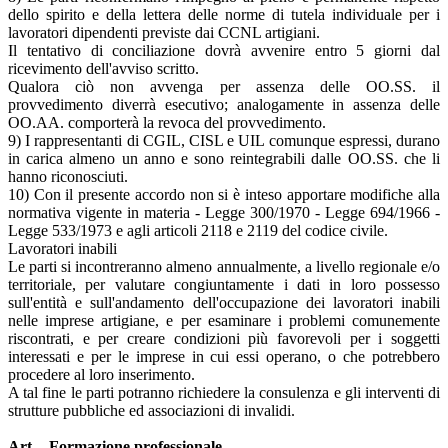
dello spirito e della lettera delle norme di tutela individuale per i
lavoratori dipendenti previste dai CCNL artigiani.
Il tentativo di conciliazione dovrà avvenire entro 5 giorni dal
ricevimento dell'avviso scritto.
Qualora ciò non avvenga per assenza delle OO.SS. il
provvedimento diverrà esecutivo; analogamente in assenza delle
OO.AA. comporterà la revoca del provvedimento.
9) I rappresentanti di CGIL, CISL e UIL comunque espressi, durano
in carica almeno un anno e sono reintegrabili dalle OO.SS. che li
hanno riconosciuti.
10) Con il presente accordo non si è inteso apportare modifiche alla
normativa vigente in materia - Legge 300/1970 - Legge 694/1966 -
Legge 533/1973 e agli articoli 2118 e 2119 del codice civile.
Lavoratori inabili
Le parti si incontreranno almeno annualmente, a livello regionale e/o
territoriale, per valutare congiuntamente i dati in loro possesso
sull'entità e sull'andamento dell'occupazione dei lavoratori inabili
nelle imprese artigiane, e per esaminare i problemi comunemente
riscontrati, e per creare condizioni più favorevoli per i soggetti
interessati e per le imprese in cui essi operano, o che potrebbero
procedere al loro inserimento.
A tal fine le parti potranno richiedere la consulenza e gli interventi di
strutture pubbliche ed associazioni di invalidi.
Art. - Formazione professionale