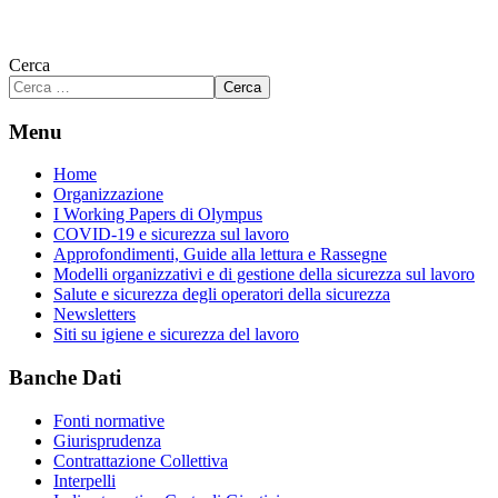
Cerca
Cerca
Menu
Home
Organizzazione
I Working Papers di Olympus
COVID-19 e sicurezza sul lavoro
Approfondimenti, Guide alla lettura e Rassegne
Modelli organizzativi e di gestione della sicurezza sul lavoro
Salute e sicurezza degli operatori della sicurezza
Newsletters
Siti su igiene e sicurezza del lavoro
Banche Dati
Fonti normative
Giurisprudenza
Contrattazione Collettiva
Interpelli