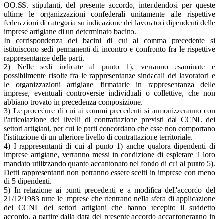
OO.SS. stipulanti, del presente accordo, intendendosi per queste
ultime le organizzazioni confederali unitamente alle rispettive
federazioni di categoria su indicazione dei lavoratori dipendenti delle
imprese artigiane di un determinato bacino.
In corrispondenza dei bacini di cui al comma precedente si
istituiscono sedi permanenti di incontro e confronto fra le rispettive
rappresentanze delle parti.
2) Nelle sedi indicate al punto 1), verranno esaminate e
possibilmente risolte fra le rappresentanze sindacali dei lavoratori e
le organizzazioni artigiane firmatarie in rappresentanza delle
imprese, eventuali controversie individuali o collettive, che non
abbiano trovato in precedenza composizione.
3) Le procedure di cui ai commi precedenti si armonizzeranno con
l'articolazione dei livelli di contrattazione previsti dal CCNL dei
settori artigiani, per cui le parti concordano che esse non comportano
l'istituzione di un ulteriore livello di contrattazione territoriale.
4) I rappresentanti di cui al punto 1) anche qualora dipendenti di
imprese artigiane, verranno messi in condizione di espletare il loro
mandato utilizzando quanto accantonato nel fondo di cui al punto 5).
Detti rappresentanti non potranno essere scelti in imprese con meno
di 5 dipendenti.
5) In relazione ai punti precedenti e a modifica dell'accordo del
21/12/1983 tutte le imprese che rientrano nella sfera di applicazione
dei CCNL dei settori artigiani che hanno recepito il suddetto
accordo, a partire dalla data del presente accordo accantoneranno in