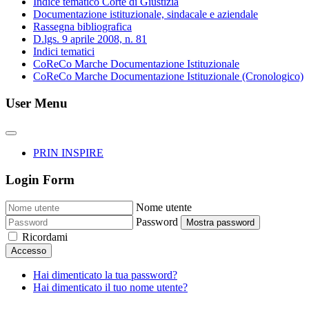
Indice tematico Corte di Giustizia
Documentazione istituzionale, sindacale e aziendale
Rassegna bibliografica
D.lgs. 9 aprile 2008, n. 81
Indici tematici
CoReCo Marche Documentazione Istituzionale
CoReCo Marche Documentazione Istituzionale (Cronologico)
User Menu
PRIN INSPIRE
Login Form
Nome utente
Password
Mostra password
Ricordami
Accesso
Hai dimenticato la tua password?
Hai dimenticato il tuo nome utente?