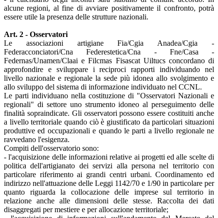
alcune regioni, al fine di avviare positivamente il confronto, potrà
essere utile la presenza delle strutture nazionali.
Art. 2 - Osservatori
Le associazioni artigiane Fia/Cgia Anadea/Cgia -
Federacconciatori/Cna Federestetica/Cna - Fne/Casa -
Federnas/Unamen/Claai e Filcmas Fisascat Uiltucs concordano di
approfondire e sviluppare i reciproci rapporti individuando nel
livello nazionale e regionale la sede più idonea allo svolgimento e
allo sviluppo del sistema di informazione individuato nel CCNL.
Le parti individuano nella costituzione di "Osservatori Nazionali e
regionali" di settore uno strumento idoneo al perseguimento delle
finalità sopraindicate. Gli osservatori possono essere costituiti anche
a livello territoriale quando ciò è giustificato da particolari situazioni
produttive ed occupazionali e quando le parti a livello regionale ne
ravvedano l'esigenza.
Compiti dell'osservatorio sono:
- l'acquisizione delle informazioni relative ai progetti ed alle scelte di
politica dell'artigianato dei servizi alla persona nel territorio con
particolare riferimento ai grandi centri urbani. Coordinamento ed
indirizzo nell'attuazione delle Leggi 1142/70 e 1/90 in particolare per
quanto riguarda la collocazione delle imprese sul territorio in
relazione anche alle dimensioni delle stesse. Raccolta dei dati
disaggregati per mestiere e per allocazione territoriale;