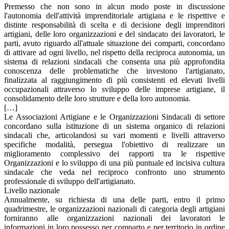
Premesso che non sono in alcun modo poste in discussione
l'autonomia dell'attività imprenditoriale artigiana e le rispettive e
distinte responsabilità di scelta e di decisione degli imprenditori
artigiani, delle loro organizzazioni e del sindacato dei lavoratori, le
parti, avuto riguardo all'attuale situazione dei comparti, concordano
di attivare ad ogni livello, nel rispetto della reciproca autonomia, un
sistema di relazioni sindacali che consenta una più approfondita
conoscenza delle problematiche che investono l'artigianato,
finalizzata al raggiungimento di più consistenti ed elevati livelli
occupazionali attraverso lo sviluppo delle imprese artigiane, il
consolidamento delle loro strutture e della loro autonomia.
[…]
Le Associazioni Artigiane e le Organizzazioni Sindacali di settore
concordano sulla istituzione di un sistema organico di relazioni
sindacali che, articolandosi su vari momenti e livelli attraverso
specifiche modalità, persegua l'obiettivo di realizzare un
miglioramento complessivo dei rapporti tra le rispettive
Organizzazioni e lo sviluppo di una più puntuale ed incisiva cultura
sindacale che veda nel reciproco confronto uno strumento
professionale di sviluppo dell'artigianato.
Livello nazionale
Annualmente, su richiesta di una delle parti, entro il primo
quadrimestre, le organizzazioni nazionali di categoria degli artigiani
forniranno alle organizzazioni nazionali dei lavoratori le
informazioni in loro possesso per comparto e per territorio in ordine