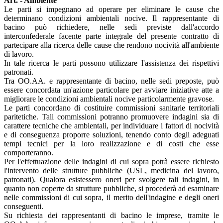
Art. - Ambiente
Le parti si impegnano ad operare per eliminare le cause che
determinano condizioni ambientali nocive. Il rappresentante di
bacino può richiedere, nelle sedi previste dall'accordo
interconfederale facente parte integrale del presente contratto di
partecipare alla ricerca delle cause che rendono nocività all'ambiente
di lavoro.
In tale ricerca le parti possono utilizzare l'assistenza dei rispettivi
patronati.
Tra OO.AA. e rappresentante di bacino, nelle sedi preposte, può
essere concordata un'azione particolare per avviare iniziative atte a
migliorare le condizioni ambientali nocive particolarmente gravose.
Le parti concordano di costituire commissioni sanitarie territoriali
paritetiche. Tali commissioni potranno promuovere indagini sia di
carattere tecniche che ambientali, per individuare i fattori di nocività
e di conseguenza proporre soluzioni, tenendo conto degli adeguati
tempi tecnici per la loro realizzazione e di costi che esse
comporteranno.
Per l'effettuazione delle indagini di cui sopra potrà essere richiesto
l'intervento delle strutture pubbliche (USL, medicina del lavoro,
patronati). Qualora esistessero oneri per svolgere tali indagini, in
quanto non coperte da strutture pubbliche, si procederà ad esaminare
nelle commissioni di cui sopra, il merito dell'indagine e degli oneri
conseguenti.
Su richiesta dei rappresentanti di bacino le imprese, tramite le