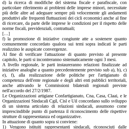
d) la ricerca di modifiche del sistema fiscale e parafiscale, con
particolare riferimento ai problemi delle imprese minori, necessitate
più delle altre ad adeguare sempre più velocemente gli andamenti
produttivi alle frequenti fluttuazioni dei cicli economici anche al fine
di ricercare, da parte delle imprese le condizioni per il rispetto delle
norme fiscali, previdenziali, contrattuali;
[…]
f) la promozione di iniziative congiunte atte a sostenere quanto
comunemente concordato qualora sui temi sopra indicati le parti
realizzino le auspicate convergenze.
Al fine di verificare l'attuazione di quanto previsto al presente
capitolo, le parti si incontreranno sistematicamente ogni 3 mesi.
A livello regionale, le parti instaureranno relazioni finalizzate ad
iniziative analoghe a quanto precedentemente previsto sub a), b), c)
e), f), alla realizzazione delle politiche per l'artigianato di
competenza dell'ente regionale e degli altri enti pubblici territoriali,
anche attivando le Commissioni bilaterali regionali previste
nell'accordo del 27/2/1987.
Le Organizzazioni artigiane Confartigianato, Cna, Casa, Claai, e le
Organizzazioni Sindacali Cgil, Cisl e Uil concordano sullo sviluppo
di un sistema articolato di relazioni sindacali, assumono come
imprescindibile punto di partenza il riconoscimento delle rispettive
strutture di rappresentanza ed organizzative.
In attuazione di quanto sopra si conviene:
1) Vengono istituiti rappresentanti sindacali, riconosciuti dalle