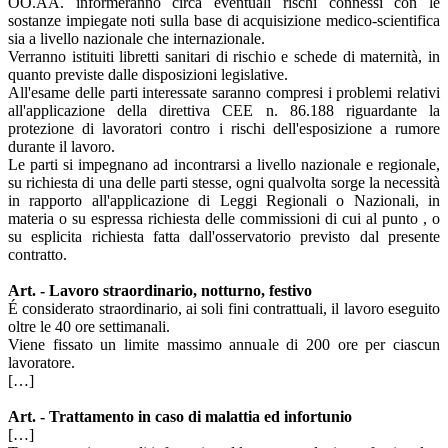
OO.AA. informeranno circa eventuali rischi connessi con le
sostanze impiegate noti sulla base di acquisizione medico-scientifica
sia a livello nazionale che internazionale.
Verranno istituiti libretti sanitari di rischio e schede di maternità, in
quanto previste dalle disposizioni legislative.
All'esame delle parti interessate saranno compresi i problemi relativi
all'applicazione della direttiva CEE n. 86.188 riguardante la
protezione di lavoratori contro i rischi dell'esposizione a rumore
durante il lavoro.
Le parti si impegnano ad incontrarsi a livello nazionale e regionale,
su richiesta di una delle parti stesse, ogni qualvolta sorge la necessità
in rapporto all'applicazione di Leggi Regionali o Nazionali, in
materia o su espressa richiesta delle commissioni di cui al punto , o
su esplicita richiesta fatta dall'osservatorio previsto dal presente
contratto.
Art. - Lavoro straordinario, notturno, festivo
É considerato straordinario, ai soli fini contrattuali, il lavoro eseguito
oltre le 40 ore settimanali.
Viene fissato un limite massimo annuale di 200 ore per ciascun
lavoratore.
[…]
Art. - Trattamento in caso di malattia ed infortunio
[…]