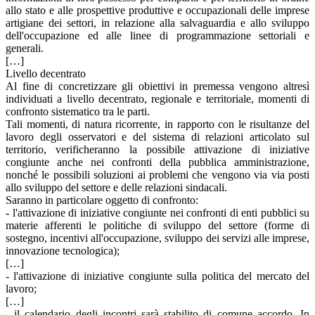
allo stato e alle prospettive produttive e occupazionali delle imprese
artigiane dei settori, in relazione alla salvaguardia e allo sviluppo
dell'occupazione ed alle linee di programmazione settoriali e
generali.
[…]
Livello decentrato
Al fine di concretizzare gli obiettivi in premessa vengono altresì
individuati a livello decentrato, regionale e territoriale, momenti di
confronto sistematico tra le parti.
Tali momenti, di natura ricorrente, in rapporto con le risultanze del
lavoro degli osservatori e del sistema di relazioni articolato sul
territorio, verificheranno la possibile attivazione di iniziative
congiunte anche nei confronti della pubblica amministrazione,
nonché le possibili soluzioni ai problemi che vengono via via posti
allo sviluppo del settore e delle relazioni sindacali.
Saranno in particolare oggetto di confronto:
- l'attivazione di iniziative congiunte nei confronti di enti pubblici su
materie afferenti le politiche di sviluppo del settore (forme di
sostegno, incentivi all'occupazione, sviluppo dei servizi alle imprese,
innovazione tecnologica);
[…]
- l'attivazione di iniziative congiunte sulla politica del mercato del
lavoro;
[…]
- il calendario degli incontri sarà stabilito di comune accordo. In