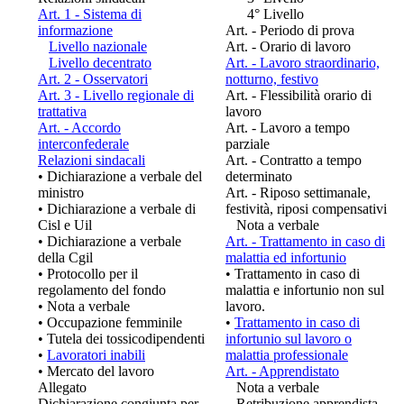
Art. 1 - Sistema di
4° Livello
informazione
Art. - Periodo di prova
Livello nazionale
Art. - Orario di lavoro
Livello decentrato
Art. - Lavoro straordinario,
Art. 2 - Osservatori
notturno, festivo
Art. 3 - Livello regionale di
Art. - Flessibilità orario di
trattativa
lavoro
Art. - Accordo
Art. - Lavoro a tempo
interconfederale
parziale
Relazioni sindacali
Art. - Contratto a tempo
•
Dichiarazione a verbale del
determinato
ministro
Art. - Riposo settimanale,
•
Dichiarazione a verbale di
festività, riposi compensativi
Cisl e Uil
Nota a verbale
•
Dichiarazione a verbale
Art. - Trattamento in caso di
della Cgil
malattia ed infortunio
•
Protocollo per il
•
Trattamento in caso di
regolamento del fondo
malattia e infortunio non sul
•
Nota a verbale
lavoro.
•
Occupazione femminile
•
Trattamento in caso di
•
Tutela dei tossicodipendenti
infortunio sul lavoro o
•
Lavoratori inabili
malattia professionale
•
Mercato del lavoro
Art. - Apprendistato
Allegato
Nota a verbale
Dichiarazione congiunta per
Retribuzione apprendista