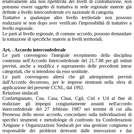
relativamente alla non ripetitività dei livelli di contrattazione, non
potranno essere oggetto di trattativa in sede regionale materie già
definite a livello interconfederale e/o nazionale di categoria.
Trattative a qualunque altro livello territoriale non possono
realizzarsi se non dopo aver verificato l'impossibilità di trattative a
livello regionale.
Le parti al livello regionale, di comune accordo, possono demandare
la trattazione di specifiche materie ai livelli territoriali.
Art. - Accordo interconfederale
Le parti convengono l'integrale recepimento della disciplina
contenuta nell'Accordo Interconfederale del 21.7.88 per gli istituti
previsti, anche a modifica e superamento delle precedenti intese
categoriali, che si intendono da esso sostituite.
Le parti convengono altresì che gli adempimenti previsti
dall'Accordo decorrono, per le imprese rientranti nella sfera di
applicazione del presente CCNL, dal 1992.
Relazioni sindacali
Confartigianato, Cna, Casa, Claai, Cgil, Cisl e Uil al fine di
realizzare gli impegni congiuntamente assunti nell'accordo
interconfederale del 27 febbraio 1987 nei termini di cui alla
Premessa dello stesso accordo, concordano sulla individuazioni di
specifici strumenti e metodologie di confronto tra Confederazioni
Artigiane e Organizzazioni Sindacali per una gestione congiunta e
responsabile dei problemi derivanti dalle innovazioni e dai