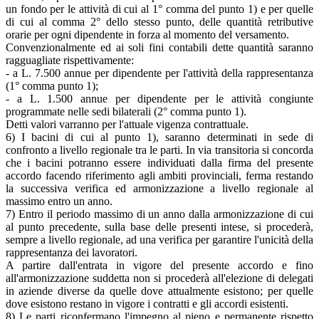
un fondo per le attività di cui al 1° comma del punto 1) e per quelle
di cui al comma 2° dello stesso punto, delle quantità retributive
orarie per ogni dipendente in forza al momento del versamento.
Convenzionalmente ed ai soli fini contabili dette quantità saranno
ragguagliate rispettivamente:
- a L. 7.500 annue per dipendente per l'attività della rappresentanza
(1° comma punto 1);
- a L. 1.500 annue per dipendente per le attività congiunte
programmate nelle sedi bilaterali (2° comma punto 1).
Detti valori varranno per l'attuale vigenza contrattuale.
6) I bacini di cui al punto 1), saranno determinati in sede di
confronto a livello regionale tra le parti. In via transitoria si concorda
che i bacini potranno essere individuati dalla firma del presente
accordo facendo riferimento agli ambiti provinciali, ferma restando
la successiva verifica ed armonizzazione a livello regionale al
massimo entro un anno.
7) Entro il periodo massimo di un anno dalla armonizzazione di cui
al punto precedente, sulla base delle presenti intese, si procederà,
sempre a livello regionale, ad una verifica per garantire l'unicità della
rappresentanza dei lavoratori.
A partire dall'entrata in vigore del presente accordo e fino
all'armonizzazione suddetta non si procederà all'elezione di delegati
in aziende diverse da quelle dove attualmente esistono; per quelle
dove esistono restano in vigore i contratti e gli accordi esistenti.
8) Le parti riconfermano l'impegno al pieno e permanente rispetto