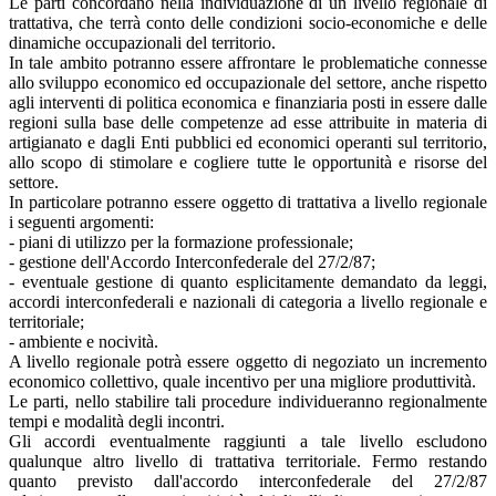
Le parti concordano nella individuazione di un livello regionale di
trattativa, che terrà conto delle condizioni socio-economiche e delle
dinamiche occupazionali del territorio.
In tale ambito potranno essere affrontare le problematiche connesse
allo sviluppo economico ed occupazionale del settore, anche rispetto
agli interventi di politica economica e finanziaria posti in essere dalle
regioni sulla base delle competenze ad esse attribuite in materia di
artigianato e dagli Enti pubblici ed economici operanti sul territorio,
allo scopo di stimolare e cogliere tutte le opportunità e risorse del
settore.
In particolare potranno essere oggetto di trattativa a livello regionale
i seguenti argomenti:
- piani di utilizzo per la formazione professionale;
- gestione dell'Accordo Interconfederale del 27/2/87;
- eventuale gestione di quanto esplicitamente demandato da leggi,
accordi interconfederali e nazionali di categoria a livello regionale e
territoriale;
- ambiente e nocività.
A livello regionale potrà essere oggetto di negoziato un incremento
economico collettivo, quale incentivo per una migliore produttività.
Le parti, nello stabilire tali procedure individueranno regionalmente
tempi e modalità degli incontri.
Gli accordi eventualmente raggiunti a tale livello escludono
qualunque altro livello di trattativa territoriale. Fermo restando
quanto previsto dall'accordo interconfederale del 27/2/87