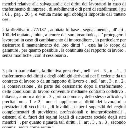
membri relative alla salvaguardia dei diritti dei lavoratori in caso di
trasferimento di imprese , di stabilimenti o di parti di stabilimenti ( gu
l 61 , pag . 26 ), e venuta meno agli obblighi impostile dal trattato
cee .
2 la direttiva n . 77/187 , adottata in base , segnatamente , all' art .
100 del trattato , mira , a tenore del suo preambolo , a ' proteggere i
lavoratori in caso di cambiamento di imprenditore , in particolare per
assicurare il mantenimento dei loro diritti ' . essa ha lo scopo di
garantire , per quanto possibile , la continuita del rapporto di lavoro ,
senza modifiche , con il cessionario .
3 più in particolare , la direttiva prescrive , nell ' art . 3 , n . 1 , il
trasferimento dei diritti e degli obblighi derivanti per il cedente da un
contratto di lavoro o da un rapporto di lavoro e , nell ' art . 3 , n . 2 ,
la conservazione , da parte del cessionario dopo il trasferimento ,
delle condizioni di lavoro convenute mediante contratto collettivo .
tuttavia , a norma del n . 3 , primo comma , dello stesso articolo , i
precitati nn . 1 e 2 ' non si applicano ai diritti dei lavoratori a
prestazioni di vecchiaia , di invalidita o per i superstiti dei regimi
complementari di previdenza professionali o interprofessionali ,
esistenti al di fuori dei regimi legali di sicurezza sociale degli stati
membri ' . per quanto riguarda tali diritti , l ' art . 3 , n . 3 , secondo
comma , recita come segue :