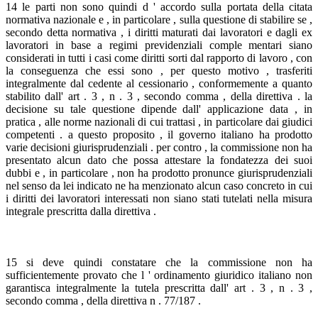
14 le parti non sono quindi d ' accordo sulla portata della citata
normativa nazionale e , in particolare , sulla questione di stabilire se ,
secondo detta normativa , i diritti maturati dai lavoratori e dagli ex
lavoratori in base a regimi previdenziali comple mentari siano
considerati in tutti i casi come diritti sorti dal rapporto di lavoro , con
la conseguenza che essi sono , per questo motivo , trasferiti
integralmente dal cedente al cessionario , conformemente a quanto
stabilito dall' art . 3 , n . 3 , secondo comma , della direttiva . la
decisione su tale questione dipende dall' applicazione data , in
pratica , alle norme nazionali di cui trattasi , in particolare dai giudici
competenti . a questo proposito , il governo italiano ha prodotto
varie decisioni giurisprudenziali . per contro , la commissione non ha
presentato alcun dato che possa attestare la fondatezza dei suoi
dubbi e , in particolare , non ha prodotto pronunce giurisprudenziali
nel senso da lei indicato ne ha menzionato alcun caso concreto in cui
i diritti dei lavoratori interessati non siano stati tutelati nella misura
integrale prescritta dalla direttiva .
15 si deve quindi constatare che la commissione non ha
sufficientemente provato che l ' ordinamento giuridico italiano non
garantisca integralmente la tutela prescritta dall' art . 3 , n . 3 ,
secondo comma , della direttiva n . 77/187 .