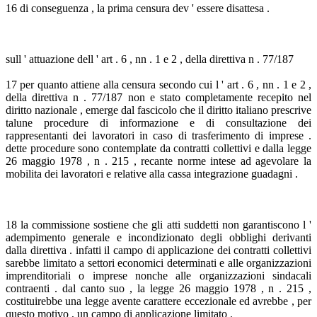
16 di conseguenza , la prima censura dev ' essere disattesa .
sull ' attuazione dell ' art . 6 , nn . 1 e 2 , della direttiva n . 77/187
17 per quanto attiene alla censura secondo cui l ' art . 6 , nn . 1 e 2 ,
della direttiva n . 77/187 non e stato completamente recepito nel
diritto nazionale , emerge dal fascicolo che il diritto italiano prescrive
talune procedure di informazione e di consultazione dei
rappresentanti dei lavoratori in caso di trasferimento di imprese .
dette procedure sono contemplate da contratti collettivi e dalla legge
26 maggio 1978 , n . 215 , recante norme intese ad agevolare la
mobilita dei lavoratori e relative alla cassa integrazione guadagni .
18 la commissione sostiene che gli atti suddetti non garantiscono l '
adempimento generale e incondizionato degli obblighi derivanti
dalla direttiva . infatti il campo di applicazione dei contratti collettivi
sarebbe limitato a settori economici determinati e alle organizzazioni
imprenditoriali o imprese nonche alle organizzazioni sindacali
contraenti . dal canto suo , la legge 26 maggio 1978 , n . 215 ,
costituirebbe una legge avente carattere eccezionale ed avrebbe , per
questo motivo , un campo di applicazione limitato .