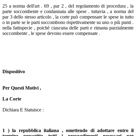
25 a norma dell'art . 69 , par 2 , del regolamento di procedura , la
parte soccombente e condannata alle spese . tuttavia , a norma del
par 3 dello stesso articolo , la corte può compensare le spese in tutto
o in parte se le parti soccombono rispettivamente su uno o più punti .
nella fattispecie , poichè ciascuna delle parti e rimasta parzialmente
soccombente , le spese devono essere compensate .
Dispositivo
Per Questi Motivi ,
La Corte
Dichiara E Statuisce :
1 ) la repubblica italiana , omettendo di adottare entro il
termine prescritto tutti i provvedimenti necessari per