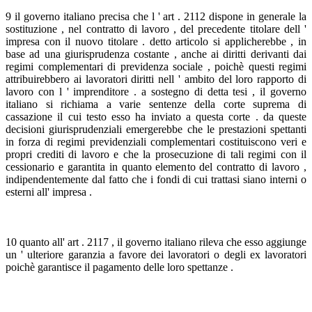
9 il governo italiano precisa che l ' art . 2112 dispone in generale la
sostituzione , nel contratto di lavoro , del precedente titolare dell '
impresa con il nuovo titolare . detto articolo si applicherebbe , in
base ad una giurisprudenza costante , anche ai diritti derivanti dai
regimi complementari di previdenza sociale , poichè questi regimi
attribuirebbero ai lavoratori diritti nell ' ambito del loro rapporto di
lavoro con l ' imprenditore . a sostegno di detta tesi , il governo
italiano si richiama a varie sentenze della corte suprema di
cassazione il cui testo esso ha inviato a questa corte . da queste
decisioni giurisprudenziali emergerebbe che le prestazioni spettanti
in forza di regimi previdenziali complementari costituiscono veri e
propri crediti di lavoro e che la prosecuzione di tali regimi con il
cessionario e garantita in quanto elemento del contratto di lavoro ,
indipendentemente dal fatto che i fondi di cui trattasi siano interni o
esterni all' impresa .
10 quanto all' art . 2117 , il governo italiano rileva che esso aggiunge
un ' ulteriore garanzia a favore dei lavoratori o degli ex lavoratori
poichè garantisce il pagamento delle loro spettanze .