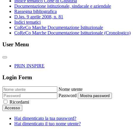
Indice tematico Corte di Giustizia
Documentazione istituzionale, sindacale e aziendale
Rassegna bibliografica
D.lgs. 9 aprile 2008, n. 81
Indici tematici
CoReCo Marche Documentazione Istituzionale
CoReCo Marche Documentazione Istituzionale (Cronologico)
User Menu
PRIN INSPIRE
Login Form
Nome utente
Password
Mostra password
Ricordami
Accesso
Hai dimenticato la tua password?
Hai dimenticato il tuo nome utente?