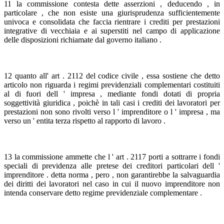
11 la commissione contesta dette asserzioni , deducendo , in
particolare , che non esiste una giurisprudenza sufficientemente
univoca e consolidata che faccia rientrare i crediti per prestazioni
integrative di vecchiaia e ai superstiti nel campo di applicazione
delle disposizioni richiamate dal governo italiano .
12 quanto all' art . 2112 del codice civile , essa sostiene che detto
articolo non riguarda i regimi previdenziali complementari costituiti
al di fuori dell ' impresa , mediante fondi dotati di propria
soggettività giuridica , poichè in tali casi i crediti dei lavoratori per
prestazioni non sono rivolti verso l ' imprenditore o l ' impresa , ma
verso un ' entita terza rispetto al rapporto di lavoro .
13 la commissione ammette che l ' art . 2117 porti a sottrarre i fondi
speciali di previdenza alle pretese dei creditori particolari dell '
imprenditore . detta norma , pero , non garantirebbe la salvaguardia
dei diritti dei lavoratori nel caso in cui il nuovo imprenditore non
intenda conservare detto regime previdenziale complementare .