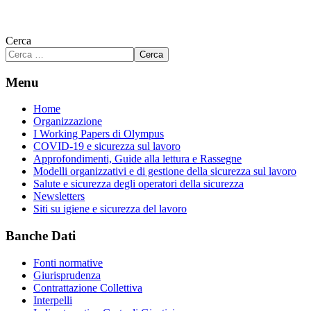
Cerca
Cerca
Menu
Home
Organizzazione
I Working Papers di Olympus
COVID-19 e sicurezza sul lavoro
Approfondimenti, Guide alla lettura e Rassegne
Modelli organizzativi e di gestione della sicurezza sul lavoro
Salute e sicurezza degli operatori della sicurezza
Newsletters
Siti su igiene e sicurezza del lavoro
Banche Dati
Fonti normative
Giurisprudenza
Contrattazione Collettiva
Interpelli