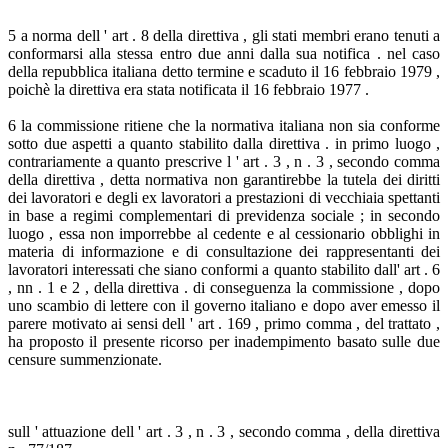
5 a norma dell ' art . 8 della direttiva , gli stati membri erano tenuti a
conformarsi alla stessa entro due anni dalla sua notifica . nel caso
della repubblica italiana detto termine e scaduto il 16 febbraio 1979 ,
poichè la direttiva era stata notificata il 16 febbraio 1977 .
6 la commissione ritiene che la normativa italiana non sia conforme
sotto due aspetti a quanto stabilito dalla direttiva . in primo luogo ,
contrariamente a quanto prescrive l ' art . 3 , n . 3 , secondo comma
della direttiva , detta normativa non garantirebbe la tutela dei diritti
dei lavoratori e degli ex lavoratori a prestazioni di vecchiaia spettanti
in base a regimi complementari di previdenza sociale ; in secondo
luogo , essa non imporrebbe al cedente e al cessionario obblighi in
materia di informazione e di consultazione dei rappresentanti dei
lavoratori interessati che siano conformi a quanto stabilito dall' art . 6
, nn . 1 e 2 , della direttiva . di conseguenza la commissione , dopo
uno scambio di lettere con il governo italiano e dopo aver emesso il
parere motivato ai sensi dell ' art . 169 , primo comma , del trattato ,
ha proposto il presente ricorso per inadempimento basato sulle due
censure summenzionate.
sull ' attuazione dell ' art . 3 , n . 3 , secondo comma , della direttiva