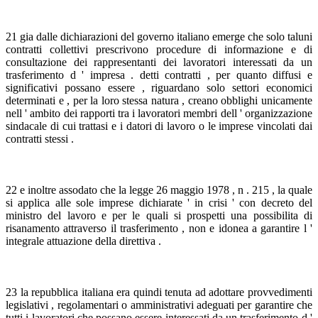
21 gia dalle dichiarazioni del governo italiano emerge che solo taluni
contratti collettivi prescrivono procedure di informazione e di
consultazione dei rappresentanti dei lavoratori interessati da un
trasferimento d ' impresa . detti contratti , per quanto diffusi e
significativi possano essere , riguardano solo settori economici
determinati e , per la loro stessa natura , creano obblighi unicamente
nell ' ambito dei rapporti tra i lavoratori membri dell ' organizzazione
sindacale di cui trattasi e i datori di lavoro o le imprese vincolati dai
contratti stessi .
22 e inoltre assodato che la legge 26 maggio 1978 , n . 215 , la quale
si applica alle sole imprese dichiarate ' in crisi ' con decreto del
ministro del lavoro e per le quali si prospetti una possibilita di
risanamento attraverso il trasferimento , non e idonea a garantire l '
integrale attuazione della direttiva .
23 la repubblica italiana era quindi tenuta ad adottare provvedimenti
legislativi , regolamentari o amministrativi adeguati per garantire che
tutti i lavoratori che possano essere interessati da un trasferimento d '