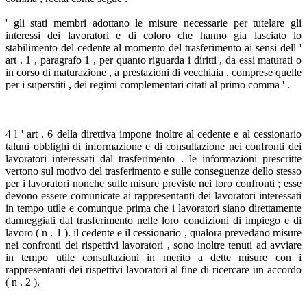
' gli stati membri adottano le misure necessarie per tutelare gli
interessi dei lavoratori e di coloro che hanno gia lasciato lo
stabilimento del cedente al momento del trasferimento ai sensi dell '
art . 1 , paragrafo 1 , per quanto riguarda i diritti , da essi maturati o
in corso di maturazione , a prestazioni di vecchiaia , comprese quelle
per i superstiti , dei regimi complementari citati al primo comma ' .
4 l ' art . 6 della direttiva impone inoltre al cedente e al cessionario
taluni obblighi di informazione e di consultazione nei confronti dei
lavoratori interessati dal trasferimento . le informazioni prescritte
vertono sul motivo del trasferimento e sulle conseguenze dello stesso
per i lavoratori nonche sulle misure previste nei loro confronti ; esse
devono essere comunicate ai rappresentanti dei lavoratori interessati
in tempo utile e comunque prima che i lavoratori siano direttamente
danneggiati dal trasferimento nelle loro condizioni di impiego e di
lavoro ( n . 1 ). il cedente e il cessionario , qualora prevedano misure
nei confronti dei rispettivi lavoratori , sono inoltre tenuti ad avviare
in tempo utile consultazioni in merito a dette misure con i
rappresentanti dei rispettivi lavoratori al fine di ricercare un accordo
( n . 2 ).