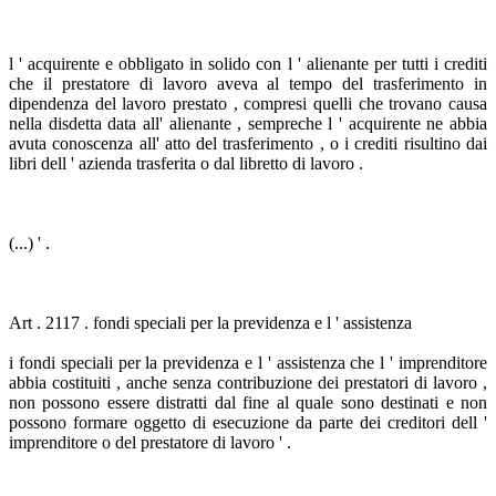
l ' acquirente e obbligato in solido con l ' alienante per tutti i crediti
che il prestatore di lavoro aveva al tempo del trasferimento in
dipendenza del lavoro prestato , compresi quelli che trovano causa
nella disdetta data all' alienante , sempreche l ' acquirente ne abbia
avuta conoscenza all' atto del trasferimento , o i crediti risultino dai
libri dell ' azienda trasferita o dal libretto di lavoro .
(...) ' .
Art . 2117 . fondi speciali per la previdenza e l ' assistenza
i fondi speciali per la previdenza e l ' assistenza che l ' imprenditore
abbia costituiti , anche senza contribuzione dei prestatori di lavoro ,
non possono essere distratti dal fine al quale sono destinati e non
possono formare oggetto di esecuzione da parte dei creditori dell '
imprenditore o del prestatore di lavoro ' .