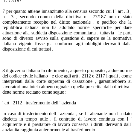
n . 77/187
7 per quanto attiene innanzitutto alla censura secondo cui l ' art . 3 ,
n . 3 , secondo comma della direttiva n . 77/187 non e stato
completamente recepito nel diritto nazionale , e pacifico che la
repubblica italiana non ha adottato norme specifiche per dare
attuazione alla suddetta disposizione comunitaria . tuttavia , le parti
sono di diverso avviso sulla questione di sapere se la normativa
italiana vigente fosse gia conforme agli obblighi derivanti dalla
disposizione di cui trattasi .
8 il governo italiano fa riferimento , a questo proposito , a due norme
del codice civile italiano , e cioe agli artt . 2112 e 2117 i quali , come
interpretati dalla corte suprema di cassazione , garantirebbero ai
lavoratori una tutela almeno uguale a quella prescritta dalla direttiva .
dette norme recitano come segue :
' art . 2112 . trasferimento dell ' azienda
in caso di trasferimento dell ' azienda , se l ' alienante non ha dato
disdetta in tempo utile , il contratto di lavoro continua con l '
acquirente e il prestatore di lavoro conserva i diritti derivanti dall'
anzianita raggiunta anteriormente al trasferimento .