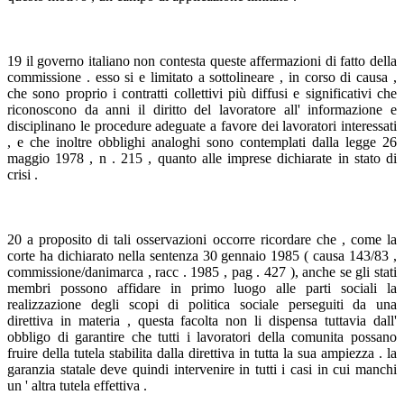
19 il governo italiano non contesta queste affermazioni di fatto della
commissione . esso si e limitato a sottolineare , in corso di causa ,
che sono proprio i contratti collettivi più diffusi e significativi che
riconoscono da anni il diritto del lavoratore all' informazione e
disciplinano le procedure adeguate a favore dei lavoratori interessati
, e che inoltre obblighi analoghi sono contemplati dalla legge 26
maggio 1978 , n . 215 , quanto alle imprese dichiarate in stato di
crisi .
20 a proposito di tali osservazioni occorre ricordare che , come la
corte ha dichiarato nella sentenza 30 gennaio 1985 ( causa 143/83 ,
commissione/danimarca , racc . 1985 , pag . 427 ), anche se gli stati
membri possono affidare in primo luogo alle parti sociali la
realizzazione degli scopi di politica sociale perseguiti da una
direttiva in materia , questa facolta non li dispensa tuttavia dall'
obbligo di garantire che tutti i lavoratori della comunita possano
fruire della tutela stabilita dalla direttiva in tutta la sua ampiezza . la
garanzia statale deve quindi intervenire in tutti i casi in cui manchi
un ' altra tutela effettiva .