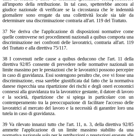
all'importo della retribuzione. In tal caso, spetterebbe ancora al
giudice nazionale di verificare se la circostanza che le indennità
giornaliere sono erogate da una collettività locale sia tale da
determinare una discriminazione contraria all'art. 119 del Trattato.
37 Ne deriva che l'applicazione di disposizioni normative come
quelle controverse nei procedimenti nazionali a quibus comporta una
discriminazione nei confronti delle lavoratrici, contraria all'art. 119
del Trattato e alla direttiva 75/117.
38 I convenuti nelle cause a quibus deducono che l'art. 11 della
direttiva 92/85 consente di prevedere nelle normative nazionali un
limite massimo per le prestazioni che le lavoratrici possono percepire
in caso di gravidanza. Essi sostengono peraltro che, ove vi fosse una
discriminazione, essa sarebbe giustificata dal fatto che la normativa
danese rispecchia una ripartizione dei rischi e degli oneri economici
connessi alla gravidanza tra la lavoratrice gestante, il datore di lavoro
e la società, ripartizione che si spiega in particolare con un
contemperamento tra la preoccupazione di facilitare l'accesso delle
lavoratrici al mercato del lavoro e la necessità di garantire loro una
tutela in caso di gravidanza.
39 Va rilevato innanzi tutto che l'art. 11, n. 3, della direttiva 92/85
ammette l'applicazione di un limite massimo stabilito da una
normativa nazionale solo per le retribuzioni o prestazioni erogate alle