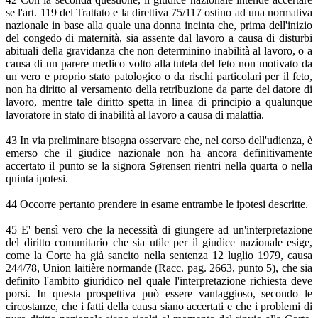
se l'art. 119 del Trattato e la direttiva 75/117 ostino ad una normativa
nazionale in base alla quale una donna incinta che, prima dell'inizio
del congedo di maternità, sia assente dal lavoro a causa di disturbi
abituali della gravidanza che non determinino inabilità al lavoro, o a
causa di un parere medico volto alla tutela del feto non motivato da
un vero e proprio stato patologico o da rischi particolari per il feto,
non ha diritto al versamento della retribuzione da parte del datore di
lavoro, mentre tale diritto spetta in linea di principio a qualunque
lavoratore in stato di inabilità al lavoro a causa di malattia.
43 In via preliminare bisogna osservare che, nel corso dell'udienza, è
emerso che il giudice nazionale non ha ancora definitivamente
accertato il punto se la signora Sørensen rientri nella quarta o nella
quinta ipotesi.
44 Occorre pertanto prendere in esame entrambe le ipotesi descritte.
45 E' bensì vero che la necessità di giungere ad un'interpretazione
del diritto comunitario che sia utile per il giudice nazionale esige,
come la Corte ha già sancito nella sentenza 12 luglio 1979, causa
244/78, Union laitière normande (Racc. pag. 2663, punto 5), che sia
definito l'ambito giuridico nel quale l'interpretazione richiesta deve
porsi. In questa prospettiva può essere vantaggioso, secondo le
circostanze, che i fatti della causa siano accertati e che i problemi di