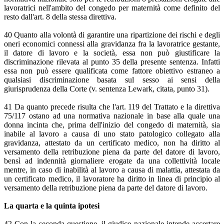
lavoratrici nell'ambito del congedo per maternità come definito del
resto dall'art. 8 della stessa direttiva.
40 Quanto alla volontà di garantire una ripartizione dei rischi e degli
oneri economici connessi alla gravidanza fra la lavoratrice gestante,
il datore di lavoro e la società, essa non può giustificare la
discriminazione rilevata al punto 35 della presente sentenza. Infatti
essa non può essere qualificata come fattore obiettivo estraneo a
qualsiasi discriminazione basata sul sesso ai sensi della
giurisprudenza della Corte (v. sentenza Lewark, citata, punto 31).
41 Da quanto precede risulta che l'art. 119 del Trattato e la direttiva
75/117 ostano ad una normativa nazionale in base alla quale una
donna incinta che, prima dell'inizio del congedo di maternità, sia
inabile al lavoro a causa di uno stato patologico collegato alla
gravidanza, attestato da un certificato medico, non ha diritto al
versamento della retribuzione piena da parte del datore di lavoro,
bensì ad indennità giornaliere erogate da una collettività locale
mentre, in caso di inabilità al lavoro a causa di malattia, attestata da
un certificato medico, il lavoratore ha diritto in linea di principio al
versamento della retribuzione piena da parte del datore di lavoro.
La quarta e la quinta ipotesi
42 Con la seconda questione, il giudice nazionale intende accertare