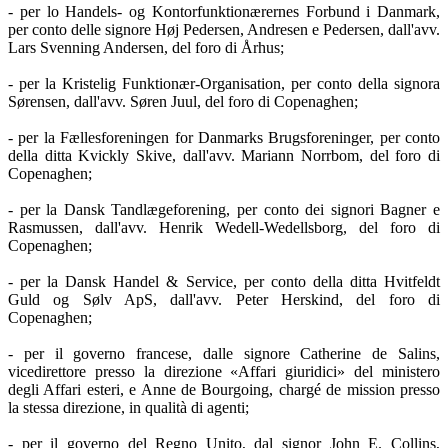
- per lo Handels- og Kontorfunktionærernes Forbund i Danmark,
per conto delle signore Høj Pedersen, Andresen e Pedersen, dall'avv.
Lars Svenning Andersen, del foro di Århus;
- per la Kristelig Funktionær-Organisation, per conto della signora
Sørensen, dall'avv. Søren Juul, del foro di Copenaghen;
- per la Fællesforeningen for Danmarks Brugsforeninger, per conto
della ditta Kvickly Skive, dall'avv. Mariann Norrbom, del foro di
Copenaghen;
- per la Dansk Tandlægeforening, per conto dei signori Bagner e
Rasmussen, dall'avv. Henrik Wedell-Wedellsborg, del foro di
Copenaghen;
- per la Dansk Handel & Service, per conto della ditta Hvitfeldt
Guld og Sølv ApS, dall'avv. Peter Herskind, del foro di
Copenaghen;
- per il governo francese, dalle signore Catherine de Salins,
vicedirettore presso la direzione «Affari giuridici» del ministero
degli Affari esteri, e Anne de Bourgoing, chargé de mission presso
la stessa direzione, in qualità di agenti;
- per il governo del Regno Unito, dal signor John E. Collins,