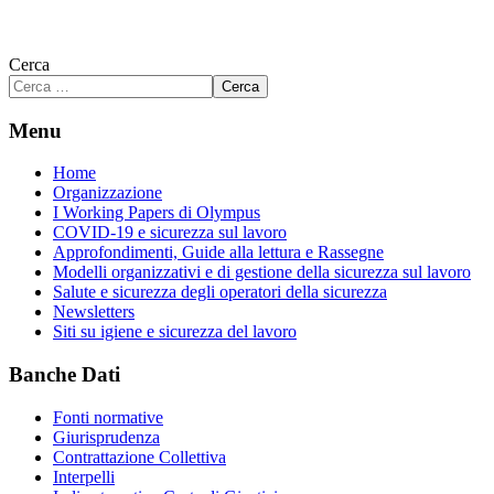
Cerca
Cerca
Menu
Home
Organizzazione
I Working Papers di Olympus
COVID-19 e sicurezza sul lavoro
Approfondimenti, Guide alla lettura e Rassegne
Modelli organizzativi e di gestione della sicurezza sul lavoro
Salute e sicurezza degli operatori della sicurezza
Newsletters
Siti su igiene e sicurezza del lavoro
Banche Dati
Fonti normative
Giurisprudenza
Contrattazione Collettiva
Interpelli