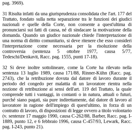
pag. 3969).
31 Risulta infatti da una giurisprudenza consolidata che l'art. 177 del
Trattato, fondato sulla netta separazione tra le funzioni dei giudici
nazionali e quelle della Corte, non consente a quest'ultima di
pronunciarsi sui fatti di causa, né di sindacare la motivazione della
domanda. Quando un giudice nazionale chiede l'interpretazione di
una norma di diritto comunitario, si deve ritenere che esso consideri
l'interpretazione come necessaria per la risoluzione della
controversia (sentenza 5 ottobre 1977, causa 5/77,
Tedeschi/Denkavit, Racc. pag. 1555, punti 17-18).
32 Si deve inoltre sottolineare, come la Corte ha rilevato nella
sentenza 13 luglio 1989, causa 171/88, Rinner-Kühn (Racc. pag.
2743), che la retribuzione dovuta dal datore di lavoro durante il
periodo del congedo per malattia di un lavoratore rientra nella
nozione di retribuzione ai sensi dell'art. 119 del Trattato, la quale
comprende tutti i vantaggi, in contanti o in natura, attuali o futuri,
purché siano pagati, sia pure indirettamente, dal datore di lavoro al
lavoratore in ragione dell'impiego di quest'ultimo, in forza di un
contratto di lavoro, di disposizioni di legge ovvero a titolo volontario
(v. sentenze 17 maggio 1990, causa C-262/88, Barber, Racc. pag. I-
1889, punto 12, e 6 febbraio 1996, causa C-457/93, Lewark, Racc.
pag. I-243, punto 21).