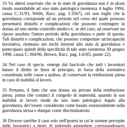
33 Va altresì osservato che se lo stato di gravidanza non è in alcun
modo assimilabile ad uno stato patologico (sentenza 4 luglio 1994,
causa C-31/93, Webb, Racc. pag. I-3567), ciò non toglie che la
gravidanza corrisponde ad un periodo nel corso del quale possono
presentarsi disturbi e complicazioni che possono costringere la
donna ad uno stretto controllo medico e, se del caso, ad osservare un
riposo assoluto l'intero periodo della gravidanza o parte di questa.
Tali disturbi e complicazioni, che possono comportare un'incapacità
lavorativa, rientrano nei rischi inerenti allo stato di gravidanza e
partecipano quindi della specificità di tale stato (sentenza 30 giugno
1998, causa C-394/96, Brown, Racc. pag. I-4185, punto 22).
34 Nel caso di specie, emerge dal fascicolo che tutti i lavoratori
hanno il diritto in linea di principio, in forza della normativa
considerata nelle cause a quibus, di conservare la retribuzione piena
in caso di inabilità al lavoro.
35 Pertanto, il fatto che una donna sia privata della retribuzione
piena, prima che cominci il congedo di maternità, quando la sua
inabilità al lavoro risulti da uno stato patologico legato alla
gravidanza, dev'essere considerato come basato essenzialmente sulla
gravidanza stessa e dunque come discriminatorio.
36 Diverso sarebbe il caso solo nell'ipotesi in cui le somme percepite
dalle lavoratrici a titolo di indennità giornaliere corrispondessero