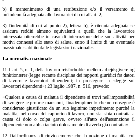
b) il mantenimento di una retribuzione e/o il versamento di
un'indennità adeguata alle lavoratrici di cui all'art. 2;
3) l'indennità di cui al punto 2), lettera b), è ritenuta adeguata se
assicura redditi almeno equivalenti a quelli che la lavoratrice
interessata otterrebbe in caso di interruzione delle sue attività per
motivi connessi allo stato di salute, entro il limite di un eventuale
massimale stabilito dalle legislazioni nazionali».
La normativa nazionale
11 L'art. 5, n. 1, della lov om retsforholdet mellem arbejdsgivere og
funktionærer (legge recante disciplina dei rapporti giuridici fra datori
di lavoro e lavoratori dipendenti; in prosieguo: la «legge sui
lavoratori dipendenti») 23 luglio 1987, n. 516, prevede:
«Qualora a causa di malattia il dipendente si trovi nell'impossibilità
di svolgere le proprie mansioni, l'inadempimento che ne consegue è
considerato giustificato da un suo legittimo impedimento purché la
malattia, nel corso del rapporto di lavoro, non sia stata contratta a
causa di dolo o colpa grave, ovvero all'atto dell'assunzione il
dipendente non abbia taciuto dolosamente di averla già contratta».
12 Dall'ordinanza di rinvio emerge che la nozione di malattia cui