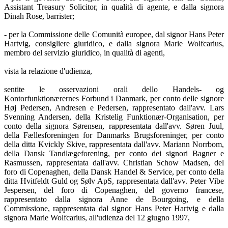
Assistant Treasury Solicitor, in qualità di agente, e dalla signora
Dinah Rose, barrister;
- per la Commissione delle Comunità europee, dal signor Hans Peter
Hartvig, consigliere giuridico, e dalla signora Marie Wolfcarius,
membro del servizio giuridico, in qualità di agenti,
vista la relazione d'udienza,
sentite le osservazioni orali dello Handels- og
Kontorfunktionærernes Forbund i Danmark, per conto delle signore
Høj Pedersen, Andresen e Pedersen, rappresentato dall'avv. Lars
Svenning Andersen, della Kristelig Funktionær-Organisation, per
conto della signora Sørensen, rappresentata dall'avv. Søren Juul,
della Fællesforeningen for Danmarks Brugsforeninger, per conto
della ditta Kvickly Skive, rappresentata dall'avv. Mariann Norrbom,
della Dansk Tandlægeforening, per conto dei signori Bagner e
Rasmussen, rappresentata dall'avv. Christian Schow Madsen, del
foro di Copenaghen, della Dansk Handel & Service, per conto della
ditta Hvitfeldt Guld og Sølv ApS, rappresentata dall'avv. Peter Vibe
Jespersen, del foro di Copenaghen, del governo francese,
rappresentato dalla signora Anne de Bourgoing, e della
Commissione, rappresentata dal signor Hans Peter Hartvig e dalla
signora Marie Wolfcarius, all'udienza del 12 giugno 1997,