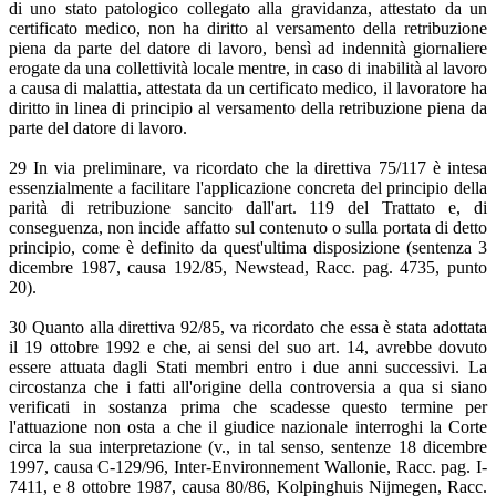
di uno stato patologico collegato alla gravidanza, attestato da un
certificato medico, non ha diritto al versamento della retribuzione
piena da parte del datore di lavoro, bensì ad indennità giornaliere
erogate da una collettività locale mentre, in caso di inabilità al lavoro
a causa di malattia, attestata da un certificato medico, il lavoratore ha
diritto in linea di principio al versamento della retribuzione piena da
parte del datore di lavoro.
29 In via preliminare, va ricordato che la direttiva 75/117 è intesa
essenzialmente a facilitare l'applicazione concreta del principio della
parità di retribuzione sancito dall'art. 119 del Trattato e, di
conseguenza, non incide affatto sul contenuto o sulla portata di detto
principio, come è definito da quest'ultima disposizione (sentenza 3
dicembre 1987, causa 192/85, Newstead, Racc. pag. 4735, punto
20).
30 Quanto alla direttiva 92/85, va ricordato che essa è stata adottata
il 19 ottobre 1992 e che, ai sensi del suo art. 14, avrebbe dovuto
essere attuata dagli Stati membri entro i due anni successivi. La
circostanza che i fatti all'origine della controversia a qua si siano
verificati in sostanza prima che scadesse questo termine per
l'attuazione non osta a che il giudice nazionale interroghi la Corte
circa la sua interpretazione (v., in tal senso, sentenze 18 dicembre
1997, causa C-129/96, Inter-Environnement Wallonie, Racc. pag. I-
7411, e 8 ottobre 1987, causa 80/86, Kolpinghuis Nijmegen, Racc.