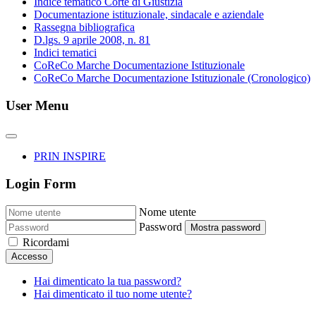
Indice tematico Corte di Giustizia
Documentazione istituzionale, sindacale e aziendale
Rassegna bibliografica
D.lgs. 9 aprile 2008, n. 81
Indici tematici
CoReCo Marche Documentazione Istituzionale
CoReCo Marche Documentazione Istituzionale (Cronologico)
User Menu
PRIN INSPIRE
Login Form
Nome utente
Password
Mostra password
Ricordami
Accesso
Hai dimenticato la tua password?
Hai dimenticato il tuo nome utente?