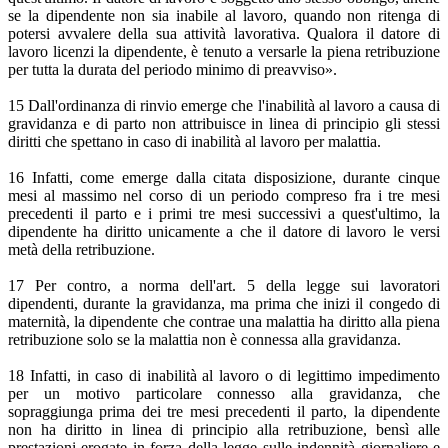
se la dipendente non sia inabile al lavoro, quando non ritenga di
potersi avvalere della sua attività lavorativa. Qualora il datore di
lavoro licenzi la dipendente, è tenuto a versarle la piena retribuzione
per tutta la durata del periodo minimo di preavviso».
15 Dall'ordinanza di rinvio emerge che l'inabilità al lavoro a causa di
gravidanza e di parto non attribuisce in linea di principio gli stessi
diritti che spettano in caso di inabilità al lavoro per malattia.
16 Infatti, come emerge dalla citata disposizione, durante cinque
mesi al massimo nel corso di un periodo compreso fra i tre mesi
precedenti il parto e i primi tre mesi successivi a quest'ultimo, la
dipendente ha diritto unicamente a che il datore di lavoro le versi
metà della retribuzione.
17 Per contro, a norma dell'art. 5 della legge sui lavoratori
dipendenti, durante la gravidanza, ma prima che inizi il congedo di
maternità, la dipendente che contrae una malattia ha diritto alla piena
retribuzione solo se la malattia non è connessa alla gravidanza.
18 Infatti, in caso di inabilità al lavoro o di legittimo impedimento
per un motivo particolare connesso alla gravidanza, che
sopraggiunga prima dei tre mesi precedenti il parto, la dipendente
non ha diritto in linea di principio alla retribuzione, bensì alle
prestazioni erogate in forza della legge sulle indennità giornaliere e