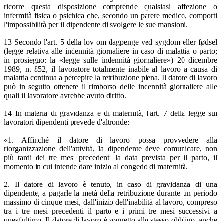
ricorre questa disposizione comprende qualsiasi affezione o
infermità fisica o psichica che, secondo un parere medico, comporti
l'impossibilità per il dipendente di svolgere le sue mansioni.
13 Secondo l'art. 5 della lov om dagpenge ved sygdom eller fødsel
(legge relativa alle indennità giornaliere in caso di malattia o parto;
in prosieguo: la «legge sulle indennità giornaliere») 20 dicembre
1989, n. 852, il lavoratore totalmente inabile al lavoro a causa di
malattia continua a percepire la retribuzione piena. Il datore di lavoro
può in seguito ottenere il rimborso delle indennità giornaliere alle
quali il lavoratore avrebbe avuto diritto.
14 In materia di gravidanza e di maternità, l'art. 7 della legge sui
lavoratori dipendenti prevede d'altronde:
«1. Affinché il datore di lavoro possa provvedere alla
riorganizzazione dell'attività, la dipendente deve comunicare, non
più tardi dei tre mesi precedenti la data prevista per il parto, il
momento in cui intende dare inizio al congedo di maternità.
2. Il datore di lavoro è tenuto, in caso di gravidanza di una
dipendente, a pagarle la metà della retribuzione durante un periodo
massimo di cinque mesi, dall'inizio dell'inabilità al lavoro, compreso
tra i tre mesi precedenti il parto e i primi tre mesi successivi a
quest'ultimo. Il datore di lavoro è soggetto allo stesso obbligo, anche