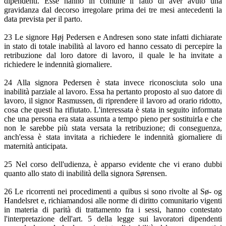
dipendenti. Esse hanno in comune il fatto di aver avuto una
gravidanza dal decorso irregolare prima dei tre mesi antecedenti la
data prevista per il parto.
23 Le signore Høj Pedersen e Andresen sono state infatti dichiarate
in stato di totale inabilità al lavoro ed hanno cessato di percepire la
retribuzione dal loro datore di lavoro, il quale le ha invitate a
richiedere le indennità giornaliere.
24 Alla signora Pedersen è stata invece riconosciuta solo una
inabilità parziale al lavoro. Essa ha pertanto proposto al suo datore di
lavoro, il signor Rasmussen, di riprendere il lavoro ad orario ridotto,
cosa che questi ha rifiutato. L'interessata è stata in seguito informata
che una persona era stata assunta a tempo pieno per sostituirla e che
non le sarebbe più stata versata la retribuzione; di conseguenza,
anch'essa è stata invitata a richiedere le indennità giornaliere di
maternità anticipata.
25 Nel corso dell'udienza, è apparso evidente che vi erano dubbi
quanto allo stato di inabilità della signora Sørensen.
26 Le ricorrenti nei procedimenti a quibus si sono rivolte al Sø- og
Handelsret e, richiamandosi alle norme di diritto comunitario vigenti
in materia di parità di trattamento fra i sessi, hanno contestato
l'interpretazione dell'art. 5 della legge sui lavoratori dipendenti