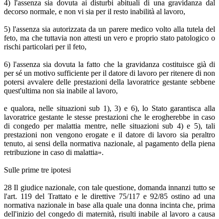
4) l'assenza sia dovuta ai disturbi abituali di una gravidanza dal
decorso normale, e non vi sia per il resto inabilità al lavoro,
5) l'assenza sia autorizzata da un parere medico volto alla tutela del
feto, ma che tuttavia non attesti un vero e proprio stato patologico o
rischi particolari per il feto,
6) l'assenza sia dovuta la fatto che la gravidanza costituisce già di
per sé un motivo sufficiente per il datore di lavoro per ritenere di non
potersi avvalere delle prestazioni della lavoratrice gestante sebbene
quest'ultima non sia inabile al lavoro,
e qualora, nelle situazioni sub 1), 3) e 6), lo Stato garantisca alla
lavoratrice gestante le stesse prestazioni che le erogherebbe in caso
di congedo per malattia mentre, nelle situazioni sub 4) e 5), tali
prestazioni non vengono erogate e il datore di lavoro sia peraltro
tenuto, ai sensi della normativa nazionale, al pagamento della piena
retribuzione in caso di malattia».
Sulle prime tre ipotesi
28 Il giudice nazionale, con tale questione, domanda innanzi tutto se
l'art. 119 del Trattato e le direttive 75/117 e 92/85 ostino ad una
normativa nazionale in base alla quale una donna incinta che, prima
dell'inizio del congedo di maternità, risulti inabile al lavoro a causa