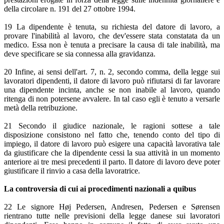
della circolare n. 191 del 27 ottobre 1994.
19 La dipendente è tenuta, su richiesta del datore di lavoro, a
provare l'inabilità al lavoro, che dev'essere stata constatata da un
medico. Essa non è tenuta a precisare la causa di tale inabilità, ma
deve specificare se sia connessa alla gravidanza.
20 Infine, ai sensi dell'art. 7, n. 2, secondo comma, della legge sui
lavoratori dipendenti, il datore di lavoro può rifiutarsi di far lavorare
una dipendente incinta, anche se non inabile al lavoro, quando
ritenga di non potersene avvalere. In tal caso egli è tenuto a versarle
metà della retribuzione.
21 Secondo il giudice nazionale, le ragioni sottese a tale
disposizione consistono nel fatto che, tenendo conto del tipo di
impiego, il datore di lavoro può esigere una capacità lavorativa tale
da giustificare che la dipendente cessi la sua attività in un momento
anteriore ai tre mesi precedenti il parto. Il datore di lavoro deve poter
giustificare il rinvio a casa della lavoratrice.
La controversia di cui ai procedimenti nazionali a quibus
22 Le signore Høj Pedersen, Andresen, Pedersen e Sørensen
rientrano tutte nelle previsioni della legge danese sui lavoratori