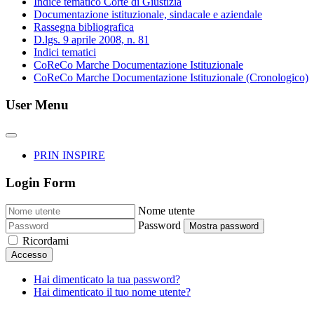
Indice tematico Corte di Giustizia
Documentazione istituzionale, sindacale e aziendale
Rassegna bibliografica
D.lgs. 9 aprile 2008, n. 81
Indici tematici
CoReCo Marche Documentazione Istituzionale
CoReCo Marche Documentazione Istituzionale (Cronologico)
User Menu
PRIN INSPIRE
Login Form
Nome utente
Password
Mostra password
Ricordami
Accesso
Hai dimenticato la tua password?
Hai dimenticato il tuo nome utente?