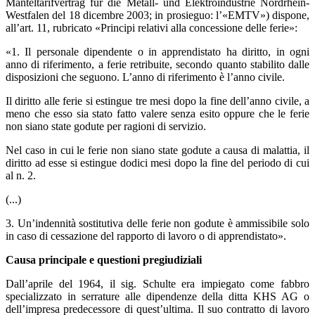
Manteltarifvertrag für die Metall- und Elektroindustrie Nordrhein-
Westfalen del 18 dicembre 2003; in prosieguo: l’«EMTV») dispone,
all’art. 11, rubricato «Principi relativi alla concessione delle ferie»:
«1. Il personale dipendente o in apprendistato ha diritto, in ogni
anno di riferimento, a ferie retribuite, secondo quanto stabilito dalle
disposizioni che seguono. L’anno di riferimento è l’anno civile.
Il diritto alle ferie si estingue tre mesi dopo la fine dell’anno civile, a
meno che esso sia stato fatto valere senza esito oppure che le ferie
non siano state godute per ragioni di servizio.
Nel caso in cui le ferie non siano state godute a causa di malattia, il
diritto ad esse si estingue dodici mesi dopo la fine del periodo di cui
al n. 2.
(...)
3. Un’indennità sostitutiva delle ferie non godute è ammissibile solo
in caso di cessazione del rapporto di lavoro o di apprendistato».
Causa principale e questioni pregiudiziali
Dall’aprile del 1964, il sig. Schulte era impiegato come fabbro
specializzato in serrature alle dipendenze della ditta KHS AG o
dell’impresa predecessore di quest’ultima. Il suo contratto di lavoro