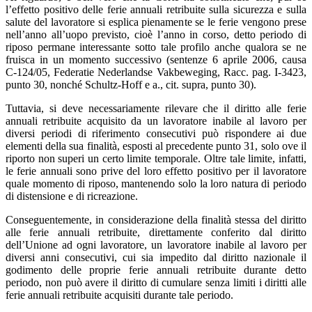
l’effetto positivo delle ferie annuali retribuite sulla sicurezza e sulla
salute del lavoratore si esplica pienamente se le ferie vengono prese
nell’anno all’uopo previsto, cioè l’anno in corso, detto periodo di
riposo permane interessante sotto tale profilo anche qualora se ne
fruisca in un momento successivo (sentenze 6 aprile 2006, causa
C‑124/05, Federatie Nederlandse Vakbeweging, Racc. pag. I‑3423,
punto 30, nonché Schultz-Hoff e a., cit. supra, punto 30).
Tuttavia, si deve necessariamente rilevare che il diritto alle ferie
annuali retribuite acquisito da un lavoratore inabile al lavoro per
diversi periodi di riferimento consecutivi può rispondere ai due
elementi della sua finalità, esposti al precedente punto 31, solo ove il
riporto non superi un certo limite temporale. Oltre tale limite, infatti,
le ferie annuali sono prive del loro effetto positivo per il lavoratore
quale momento di riposo, mantenendo solo la loro natura di periodo
di distensione e di ricreazione.
Conseguentemente, in considerazione della finalità stessa del diritto
alle ferie annuali retribuite, direttamente conferito dal diritto
dell’Unione ad ogni lavoratore, un lavoratore inabile al lavoro per
diversi anni consecutivi, cui sia impedito dal diritto nazionale il
godimento delle proprie ferie annuali retribuite durante detto
periodo, non può avere il diritto di cumulare senza limiti i diritti alle
ferie annuali retribuite acquisiti durante tale periodo.