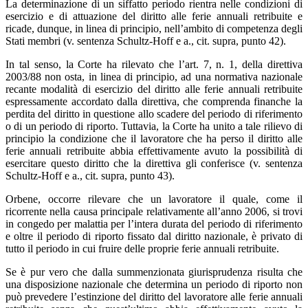
La determinazione di un siffatto periodo rientra nelle condizioni di
esercizio e di attuazione del diritto alle ferie annuali retribuite e
ricade, dunque, in linea di principio, nell’ambito di competenza degli
Stati membri (v. sentenza Schultz-Hoff e a., cit. supra, punto 42).
In tal senso, la Corte ha rilevato che l’art. 7, n. 1, della direttiva
2003/88 non osta, in linea di principio, ad una normativa nazionale
recante modalità di esercizio del diritto alle ferie annuali retribuite
espressamente accordato dalla direttiva, che comprenda finanche la
perdita del diritto in questione allo scadere del periodo di riferimento
o di un periodo di riporto. Tuttavia, la Corte ha unito a tale rilievo di
principio la condizione che il lavoratore che ha perso il diritto alle
ferie annuali retribuite abbia effettivamente avuto la possibilità di
esercitare questo diritto che la direttiva gli conferisce (v. sentenza
Schultz-Hoff e a., cit. supra, punto 43).
Orbene, occorre rilevare che un lavoratore il quale, come il
ricorrente nella causa principale relativamente all’anno 2006, si trovi
in congedo per malattia per l’intera durata del periodo di riferimento
e oltre il periodo di riporto fissato dal diritto nazionale, è privato di
tutto il periodo in cui fruire delle proprie ferie annuali retribuite.
Se è pur vero che dalla summenzionata giurisprudenza risulta che
una disposizione nazionale che determina un periodo di riporto non
può prevedere l’estinzione del diritto del lavoratore alle ferie annuali