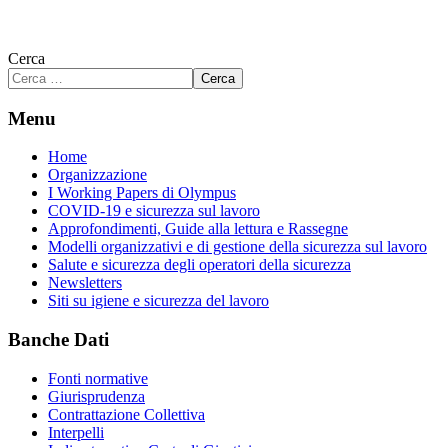
Cerca
Cerca
Menu
Home
Organizzazione
I Working Papers di Olympus
COVID-19 e sicurezza sul lavoro
Approfondimenti, Guide alla lettura e Rassegne
Modelli organizzativi e di gestione della sicurezza sul lavoro
Salute e sicurezza degli operatori della sicurezza
Newsletters
Siti su igiene e sicurezza del lavoro
Banche Dati
Fonti normative
Giurisprudenza
Contrattazione Collettiva
Interpelli