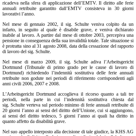
ricadeva nella sfera di applicazione dell’EMTV. Il diritto alle ferie
annuali retribuite garantito dall’EMTV consisteva in 30 giorni
lavorativi l’anno.
Nel mese di gennaio 2002, il sig. Schulte veniva colpito da un
infarto, in seguito al quale è disabile grave, e veniva dichiarato
inabile al lavoro. A partire dal mese di ottobre 2003, percepiva una
pensione in conseguenza della sua invalidità totale. Tale situazione si
è protratta sino al 31 agosto 2008, data della cessazione del rapporto
di lavoro del sig. Schulte.
Nel mese di marzo 2009, il sig. Schulte adiva l’Arbeitsgericht
Dortmund (Tribunale di primo grado per le cause di lavoro di
Dortmund) richiedendo l’indennità sostitutiva delle ferie annuali
retribuite non godute nei periodi di riferimento corrispondenti agli
anni civili 2006, 2007 e 2008.
L’Arbeitsgericht Dortmund accoglieva il ricorso quanto a tali tre
periodi, nella parte in cui l’indennità sostitutiva chiesta dal
sig. Schulte verteva sul periodo minimo di ferie annuali retribuite di
20 giorni l’anno ai sensi del diritto dell’Unione, cui si aggiungono,
ai sensi del diritto tedesco, 5 giorni l’anno ai quali ha diritto in
quanto affetto da disabilità grave.
Nel suo appello interposto alla decisione di tale giudice, la KHS AG