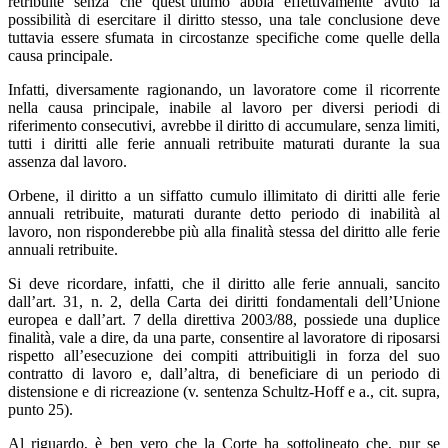
retribuite senza che quest’ultimo abbia effettivamente avuto la
possibilità di esercitare il diritto stesso, una tale conclusione deve
tuttavia essere sfumata in circostanze specifiche come quelle della
causa principale.
Infatti, diversamente ragionando, un lavoratore come il ricorrente
nella causa principale, inabile al lavoro per diversi periodi di
riferimento consecutivi, avrebbe il diritto di accumulare, senza limiti,
tutti i diritti alle ferie annuali retribuite maturati durante la sua
assenza dal lavoro.
Orbene, il diritto a un siffatto cumulo illimitato di diritti alle ferie
annuali retribuite, maturati durante detto periodo di inabilità al
lavoro, non risponderebbe più alla finalità stessa del diritto alle ferie
annuali retribuite.
Si deve ricordare, infatti, che il diritto alle ferie annuali, sancito
dall’art. 31, n. 2, della Carta dei diritti fondamentali dell’Unione
europea e dall’art. 7 della direttiva 2003/88, possiede una duplice
finalità, vale a dire, da una parte, consentire al lavoratore di riposarsi
rispetto all’esecuzione dei compiti attribuitigli in forza del suo
contratto di lavoro e, dall’altra, di beneficiare di un periodo di
distensione e di ricreazione (v. sentenza Schultz-Hoff e a., cit. supra,
punto 25).
Al riguardo, è ben vero che la Corte ha sottolineato che, pur se