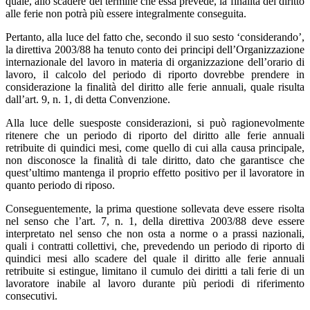
quale, allo scadere del termine che essa prevede, la finalità del diritto
alle ferie non potrà più essere integralmente conseguita.
Pertanto, alla luce del fatto che, secondo il suo sesto ‘considerando’,
la direttiva 2003/88 ha tenuto conto dei principi dell’Organizzazione
internazionale del lavoro in materia di organizzazione dell’orario di
lavoro, il calcolo del periodo di riporto dovrebbe prendere in
considerazione la finalità del diritto alle ferie annuali, quale risulta
dall’art. 9, n. 1, di detta Convenzione.
Alla luce delle suesposte considerazioni, si può ragionevolmente
ritenere che un periodo di riporto del diritto alle ferie annuali
retribuite di quindici mesi, come quello di cui alla causa principale,
non disconosce la finalità di tale diritto, dato che garantisce che
quest’ultimo mantenga il proprio effetto positivo per il lavoratore in
quanto periodo di riposo.
Conseguentemente, la prima questione sollevata deve essere risolta
nel senso che l’art. 7, n. 1, della direttiva 2003/88 deve essere
interpretato nel senso che non osta a norme o a prassi nazionali,
quali i contratti collettivi, che, prevedendo un periodo di riporto di
quindici mesi allo scadere del quale il diritto alle ferie annuali
retribuite si estingue, limitano il cumulo dei diritti a tali ferie di un
lavoratore inabile al lavoro durante più periodi di riferimento
consecutivi.