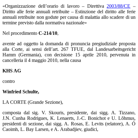
«Organizzazione dell’orario di lavoro – Direttiva
2003/88/CE
–
Diritto alle ferie annuali retribuite – Estinzione del diritto alle ferie
annuali retribuite non godute per causa di malattia allo scadere di un
termine previsto dalla normativa nazionale»
Nel procedimento
C‑214/10
,
avente ad oggetto la domanda di pronuncia pregiudiziale proposta
alla Corte, ai sensi dell’art. 267 TFUE, dal Landesarbeitsgericht
Hamm (Germania), con decisione 15 aprile 2010, pervenuta in
cancelleria il 4 maggio 2010, nella causa
KHS AG
contro
Winfried Schulte,
LA CORTE (Grande Sezione),
composta dal sig. V. Skouris, presidente, dai sigg. A. Tizzano,
J.N. Cunha Rodrigues, K. Lenaerts, J.-C. Bonichot e U. Lõhmus,
presidenti di sezione, dai sigg. A. Rosas, E. Levits (relatore), A. Ó
Caoimh, L. Bay Larsen, e A. Arabadjiev, giudici,