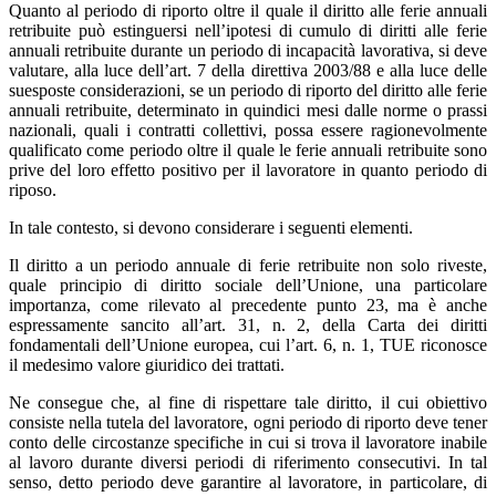
Quanto al periodo di riporto oltre il quale il diritto alle ferie annuali
retribuite può estinguersi nell’ipotesi di cumulo di diritti alle ferie
annuali retribuite durante un periodo di incapacità lavorativa, si deve
valutare, alla luce dell’art. 7 della direttiva 2003/88 e alla luce delle
suesposte considerazioni, se un periodo di riporto del diritto alle ferie
annuali retribuite, determinato in quindici mesi dalle norme o prassi
nazionali, quali i contratti collettivi, possa essere ragionevolmente
qualificato come periodo oltre il quale le ferie annuali retribuite sono
prive del loro effetto positivo per il lavoratore in quanto periodo di
riposo.
In tale contesto, si devono considerare i seguenti elementi.
Il diritto a un periodo annuale di ferie retribuite non solo riveste,
quale principio di diritto sociale dell’Unione, una particolare
importanza, come rilevato al precedente punto 23, ma è anche
espressamente sancito all’art. 31, n. 2, della Carta dei diritti
fondamentali dell’Unione europea, cui l’art. 6, n. 1, TUE riconosce
il medesimo valore giuridico dei trattati.
Ne consegue che, al fine di rispettare tale diritto, il cui obiettivo
consiste nella tutela del lavoratore, ogni periodo di riporto deve tener
conto delle circostanze specifiche in cui si trova il lavoratore inabile
al lavoro durante diversi periodi di riferimento consecutivi. In tal
senso, detto periodo deve garantire al lavoratore, in particolare, di