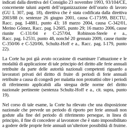
indicati dalla direttiva del Consiglio 23 novembre 1993, 93/104/CE,
concernente taluni aspetti dell’organizzazione dell’orario di lavoro
(GU L 307, pag. 18), direttiva che è stata codificata dalla direttiva
2003/88 (v. sentenze 26 giugno 2001, causa C‑173/99, BECTU,
Racc. pag. I‑4881, punto 43; 18 marzo 2004, causa C‑342/01,
Merino Gómez, Racc. pag. I‑2605, punto 29; 16 marzo 2006, cause
riunite C‑131/04 e C‑257/04, Robinson-Steele e a.,
Racc. pag. I‑2531, punto 48, nonché 20 gennaio 2009, cause riunite
C‑350/06 e C‑520/06, Schultz-Hoff e a., Racc. pag. I‑179, punto
22).
La Corte ha poi già avuto occasione di esaminare l’attuazione e le
modalità di applicazione di tale principio del diritto alle ferie annuali
retribuite da parte delle autorità nazionali competenti riguardo a
lavoratori privati del diritto di fruire di periodi di ferie annuali
retribuite a causa di congedi per malattia non protrattisi oltre i periodi
di riferimento applicabili alla stregua delle norme del diritto
nazionale pertinente (sentenza Schultz-Hoff e a., cit. supra, punto
19).
Nel corso di tale esame, la Corte ha rilevato che una disposizione
nazionale che prevede un periodo di riporto per ferie annuali non
godute alla fine del periodo di riferimento persegue, in linea di
principio, il fine di concedere al lavoratore che è stato impossibilitato
a godere delle proprie ferie annuali un’ulteriore possibilità di fruirne.