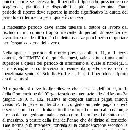
poter disporre, se necessario, di periodi di riposo che possano essere
scaglionati, pianificati e disponibili a più lungo termine. Ogni
periodo di riporto deve superare in modo significativo la durata del
periodo di riferimento per il quale è concesso.
Il medesimo periodo deve anche tutelare il datore di lavoro dal
rischio di un cumulo troppo rilevante di periodi di assenza del
lavoratore e dalle difficoltà che dette assenze potrebbero comportare
per l’organizzazione del lavoro.
Nella specie, il periodo di riporto previsto dall’art. 11, n. 1, terzo
comma, dell’EMTV è di quindici mesi, vale a dire di una durata
superiore a quella del periodo di riferimento al quale si ricollega, il
che distingue la controversia in esame da quella decisa con la
menzionata sentenza Schultz-Hoff e a., in cui il periodo di riporto
era di sei mesi.
Al riguardo, si deve inoltre rilevare che, ai sensi dell’art. 9, n. 1,
della Convenzione dell’Organizzazione internazionale del lavoro 24
giugno 1970, n. 132, relativa ai congedi annuali pagati (nuova
versione), la parte ininterrotta di congedo annuale pagato dovrà
essere accordata e usufruita entro il termine di un anno al massimo, e
il resto del congedo annuale pagato entro il termine di diciotto mesi,
al massimo, a partire dalla fine dell’anno che dà diritto al congedo.
Tale norma può intendersi fondata sulla considerazione secondo la