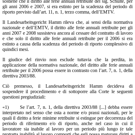
sostiene che il diritto alle ferie annuali retribuite del sig. Schulte, per
gli anni 2006 e 2007, si era estinto per la scadenza del periodo di
riporto previsto dall’art. 11, n. 1, terzo comma, dell’EMTV.
Il Landesarbeitsgericht Hamm rileva che, ai sensi della normativa
nazionale e dell’EMTV, il diritto alle ferie annuali retribuite per gli
anni 2007 e 2008 sussisteva ancora al cessare del contratto di lavoro
e che solo il diritto alle ferie annuali retribuite per il 2006 si era
estinto a causa della scadenza del periodo di riporto complessivo di
quindici mesi.
Il giudice del rinvio non esclude tuttavia che la perdita, in
applicazione della normativa nazionale, del diritto alle ferie annuali
retribuite per il 2006 possa essere in contrasto con l’art. 7, n. 1, della
direttiva 2003/88.
Ciò premesso, il Landesarbeitsgericht Hamm decideva di
sospendere il procedimento e di sottoporre alla Corte le seguenti
questioni pregiudiziali:
«1) Se l’art. 7, n. 1, della direttiva 2003/88 [...] debba essere
interpretato nel senso che osta a norme e/o prassi nazionali, per le
quali il diritto a ferie minime retribuite si estingue per decorrenza del
periodo di riferimento e/o di riporto, anche nel caso in cui il
lavoratore sia inabile al lavoro per un periodo più lungo (e tale
protratta inabilità al lavoro comporti che egli possa maturare diritti a