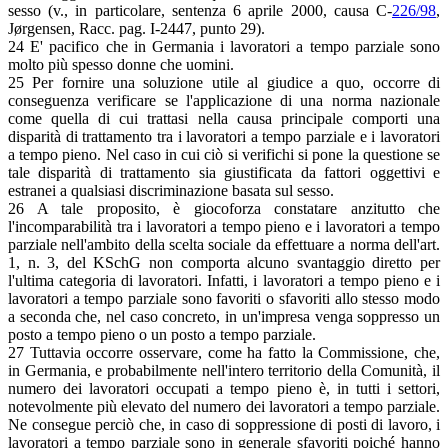
sesso (v., in particolare, sentenza 6 aprile 2000, causa C-
226/98
,
Jørgensen, Racc. pag. I-2447, punto 29).
24 E' pacifico che in Germania i lavoratori a tempo parziale sono
molto più spesso donne che uomini.
25 Per fornire una soluzione utile al giudice a quo, occorre di
conseguenza verificare se l'applicazione di una norma nazionale
come quella di cui trattasi nella causa principale comporti una
disparità di trattamento tra i lavoratori a tempo parziale e i lavoratori
a tempo pieno. Nel caso in cui ciò si verifichi si pone la questione se
tale disparità di trattamento sia giustificata da fattori oggettivi e
estranei a qualsiasi discriminazione basata sul sesso.
26 A tale proposito, è giocoforza constatare anzitutto che
l'incomparabilità tra i lavoratori a tempo pieno e i lavoratori a tempo
parziale nell'ambito della scelta sociale da effettuare a norma dell'art.
1, n. 3, del KSchG non comporta alcuno svantaggio diretto per
l'ultima categoria di lavoratori. Infatti, i lavoratori a tempo pieno e i
lavoratori a tempo parziale sono favoriti o sfavoriti allo stesso modo
a seconda che, nel caso concreto, in un'impresa venga soppresso un
posto a tempo pieno o un posto a tempo parziale.
27 Tuttavia occorre osservare, come ha fatto la Commissione, che,
in Germania, e probabilmente nell'intero territorio della Comunità, il
numero dei lavoratori occupati a tempo pieno è, in tutti i settori,
notevolmente più elevato del numero dei lavoratori a tempo parziale.
Ne consegue perciò che, in caso di soppressione di posti di lavoro, i
lavoratori a tempo parziale sono in generale sfavoriti poiché hanno