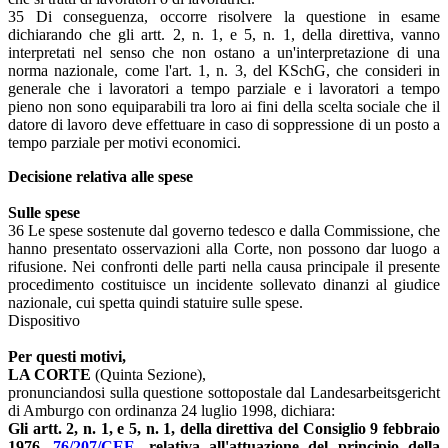
35 Di conseguenza, occorre risolvere la questione in esame
dichiarando che gli artt. 2, n. 1, e 5, n. 1, della direttiva, vanno
interpretati nel senso che non ostano a un'interpretazione di una
norma nazionale, come l'art. 1, n. 3, del KSchG, che consideri in
generale che i lavoratori a tempo parziale e i lavoratori a tempo
pieno non sono equiparabili tra loro ai fini della scelta sociale che il
datore di lavoro deve effettuare in caso di soppressione di un posto a
tempo parziale per motivi economici.
Decisione relativa alle spese
Sulle spese
36 Le spese sostenute dal governo tedesco e dalla Commissione, che
hanno presentato osservazioni alla Corte, non possono dar luogo a
rifusione. Nei confronti delle parti nella causa principale il presente
procedimento costituisce un incidente sollevato dinanzi al giudice
nazionale, cui spetta quindi statuire sulle spese.
Dispositivo
Per questi motivi,
LA CORTE
(Quinta Sezione),
pronunciandosi sulla questione sottopostale dal Landesarbeitsgericht
di Amburgo con ordinanza 24 luglio 1998, dichiara:
Gli artt. 2, n. 1, e 5, n. 1, della direttiva del Consiglio 9 febbraio
1976,
76/207/CEE
, relativa all'attuazione del principio della