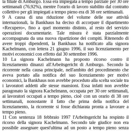
la filiale di Amburgo. Essa era impiegata a tempo parziale per 30 ore
settimanali (76,92%), mentre l'orario di lavoro stabilito dal contratto
collettivo per gli impiegati a tempo pieno era di 38 ore settimanali.
9 A causa di una riduzione del volume delle sue attività
internazionali, la Bankhaus ha deciso di accorpare il dipartimento
«Recupero», fino a quel momento distinto, al resto del servizio
operazioni documentarie. Tale misura è stata parzialmente
accompagnata da una nuova ripartizione dei compiti. Ritenendo di
avere troppi dipendenti, la Bankhaus ha notificato alla signora
Kachelmann, con lettera 21 giugno 1996, il suo licenziamento per
motivi economici con effetto dal 30 settembre 1996.
10 La signora Kachelmann ha proposto ricorso contro il
licenziamento dinanzi all'Arbeitsgericht di Amburgo. Secondo la
ricorrente nella causa principale, nell'ambito del procedimento che
aveva portato alla notifica del suo licenziamento per motivi
economici, la Bankhaus non avrebbe proceduto alla scelta sociale tra
i lavoratori addetti alle stesse mansioni. Essa infatti non avrebbe
paragonato la signora Kachelmann, occupata per 30 ore settimanali,
ai lavoratori occupati a tempo pieno, cioè con un orario di 38 ore
settimanali, nonostante il fatto che prima della notifica del
licenziamento, la ricorrente si fosse dichiarata pronta a lavorare a
tempo pieno.
11 Con sentenza 18 febbraio 1997 l'Arbeitsgericht ha respinto il
ricorso della signora Kachelmann. Secondo tale giudice non era
possibile assegnare quest'ultima ad un posto a tempo pieno senza