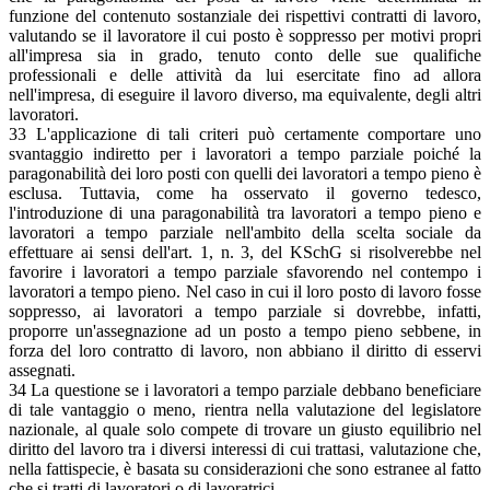
funzione del contenuto sostanziale dei rispettivi contratti di lavoro,
valutando se il lavoratore il cui posto è soppresso per motivi propri
all'impresa sia in grado, tenuto conto delle sue qualifiche
professionali e delle attività da lui esercitate fino ad allora
nell'impresa, di eseguire il lavoro diverso, ma equivalente, degli altri
lavoratori.
33 L'applicazione di tali criteri può certamente comportare uno
svantaggio indiretto per i lavoratori a tempo parziale poiché la
paragonabilità dei loro posti con quelli dei lavoratori a tempo pieno è
esclusa. Tuttavia, come ha osservato il governo tedesco,
l'introduzione di una paragonabilità tra lavoratori a tempo pieno e
lavoratori a tempo parziale nell'ambito della scelta sociale da
effettuare ai sensi dell'art. 1, n. 3, del KSchG si risolverebbe nel
favorire i lavoratori a tempo parziale sfavorendo nel contempo i
lavoratori a tempo pieno. Nel caso in cui il loro posto di lavoro fosse
soppresso, ai lavoratori a tempo parziale si dovrebbe, infatti,
proporre un'assegnazione ad un posto a tempo pieno sebbene, in
forza del loro contratto di lavoro, non abbiano il diritto di esservi
assegnati.
34 La questione se i lavoratori a tempo parziale debbano beneficiare
di tale vantaggio o meno, rientra nella valutazione del legislatore
nazionale, al quale solo compete di trovare un giusto equilibrio nel
diritto del lavoro tra i diversi interessi di cui trattasi, valutazione che,
nella fattispecie, è basata su considerazioni che sono estranee al fatto
che si tratti di lavoratori o di lavoratrici.