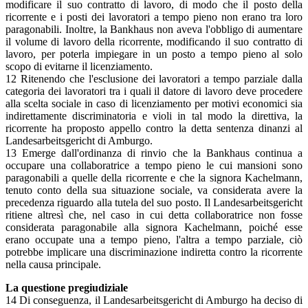
modificare il suo contratto di lavoro, di modo che il posto della
ricorrente e i posti dei lavoratori a tempo pieno non erano tra loro
paragonabili. Inoltre, la Bankhaus non aveva l'obbligo di aumentare
il volume di lavoro della ricorrente, modificando il suo contratto di
lavoro, per poterla impiegare in un posto a tempo pieno al solo
scopo di evitarne il licenziamento.
12 Ritenendo che l'esclusione dei lavoratori a tempo parziale dalla
categoria dei lavoratori tra i quali il datore di lavoro deve procedere
alla scelta sociale in caso di licenziamento per motivi economici sia
indirettamente discriminatoria e violi in tal modo la direttiva, la
ricorrente ha proposto appello contro la detta sentenza dinanzi al
Landesarbeitsgericht di Amburgo.
13 Emerge dall'ordinanza di rinvio che la Bankhaus continua a
occupare una collaboratrice a tempo pieno le cui mansioni sono
paragonabili a quelle della ricorrente e che la signora Kachelmann,
tenuto conto della sua situazione sociale, va considerata avere la
precedenza riguardo alla tutela del suo posto. Il Landesarbeitsgericht
ritiene altresì che, nel caso in cui detta collaboratrice non fosse
considerata paragonabile alla signora Kachelmann, poiché esse
erano occupate una a tempo pieno, l'altra a tempo parziale, ciò
potrebbe implicare una discriminazione indiretta contro la ricorrente
nella causa principale.
La questione pregiudiziale
14 Di conseguenza, il Landesarbeitsgericht di Amburgo ha deciso di