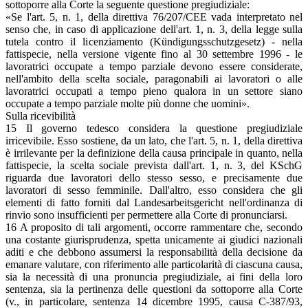
sottoporre alla Corte la seguente questione pregiudiziale:
«Se l'art. 5, n. 1, della direttiva 76/207/CEE vada interpretato nel
senso che, in caso di applicazione dell'art. 1, n. 3, della legge sulla
tutela contro il licenziamento (Kündigungsschutzgesetz) - nella
fattispecie, nella versione vigente fino al 30 settembre 1996 - le
lavoratrici occupate a tempo parziale devono essere considerate,
nell'ambito della scelta sociale, paragonabili ai lavoratori o alle
lavoratrici occupati a tempo pieno qualora in un settore siano
occupate a tempo parziale molte più donne che uomini».
Sulla ricevibilità
15 Il governo tedesco considera la questione pregiudiziale
irricevibile. Esso sostiene, da un lato, che l'art. 5, n. 1, della direttiva
è irrilevante per la definizione della causa principale in quanto, nella
fattispecie, la scelta sociale prevista dall'art. 1, n. 3, del KSchG
riguarda due lavoratori dello stesso sesso, e precisamente due
lavoratori di sesso femminile. Dall'altro, esso considera che gli
elementi di fatto forniti dal Landesarbeitsgericht nell'ordinanza di
rinvio sono insufficienti per permettere alla Corte di pronunciarsi.
16 A proposito di tali argomenti, occorre rammentare che, secondo
una costante giurisprudenza, spetta unicamente ai giudici nazionali
aditi e che debbono assumersi la responsabilità della decisione da
emanare valutare, con riferimento alle particolarità di ciascuna causa,
sia la necessità di una pronuncia pregiudiziale, ai fini della loro
sentenza, sia la pertinenza delle questioni da sottoporre alla Corte
(v., in particolare, sentenza 14 dicembre 1995, causa C-387/93,