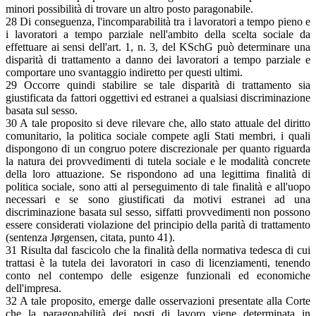
minori possibilità di trovare un altro posto paragonabile.
28 Di conseguenza, l'incomparabilità tra i lavoratori a tempo pieno e
i lavoratori a tempo parziale nell'ambito della scelta sociale da
effettuare ai sensi dell'art. 1, n. 3, del KSchG può determinare una
disparità di trattamento a danno dei lavoratori a tempo parziale e
comportare uno svantaggio indiretto per questi ultimi.
29 Occorre quindi stabilire se tale disparità di trattamento sia
giustificata da fattori oggettivi ed estranei a qualsiasi discriminazione
basata sul sesso.
30 A tale proposito si deve rilevare che, allo stato attuale del diritto
comunitario, la politica sociale compete agli Stati membri, i quali
dispongono di un congruo potere discrezionale per quanto riguarda
la natura dei provvedimenti di tutela sociale e le modalità concrete
della loro attuazione. Se rispondono ad una legittima finalità di
politica sociale, sono atti al perseguimento di tale finalità e all'uopo
necessari e se sono giustificati da motivi estranei ad una
discriminazione basata sul sesso, siffatti provvedimenti non possono
essere considerati violazione del principio della parità di trattamento
(sentenza Jørgensen, citata, punto 41).
31 Risulta dal fascicolo che la finalità della normativa tedesca di cui
trattasi è la tutela dei lavoratori in caso di licenziamenti, tenendo
conto nel contempo delle esigenze funzionali ed economiche
dell'impresa.
32 A tale proposito, emerge dalle osservazioni presentate alla Corte
che la paragonabilità dei posti di lavoro viene determinata in