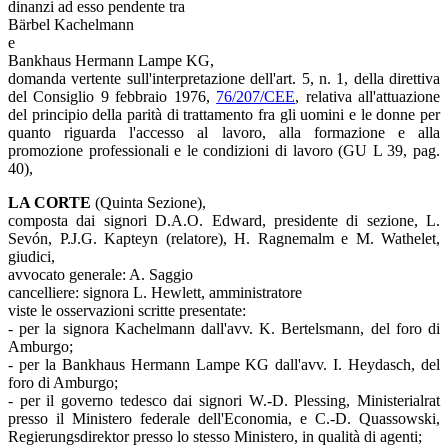
dinanzi ad esso pendente tra
Bärbel Kachelmann
e
Bankhaus Hermann Lampe KG,
domanda vertente sull'interpretazione dell'art. 5, n. 1, della direttiva
del Consiglio 9 febbraio 1976,
76/207/CEE
, relativa all'attuazione
del principio della parità di trattamento fra gli uomini e le donne per
quanto riguarda l'accesso al lavoro, alla formazione e alla
promozione professionali e le condizioni di lavoro (GU L 39, pag.
40),
LA CORTE
(Quinta Sezione),
composta dai signori D.A.O. Edward, presidente di sezione, L.
Sevón, P.J.G. Kapteyn (relatore), H. Ragnemalm e M. Wathelet,
giudici,
avvocato generale: A. Saggio
cancelliere: signora L. Hewlett, amministratore
viste le osservazioni scritte presentate:
- per la signora Kachelmann dall'avv. K. Bertelsmann, del foro di
Amburgo;
- per la Bankhaus Hermann Lampe KG dall'avv. I. Heydasch, del
foro di Amburgo;
- per il governo tedesco dai signori W.-D. Plessing, Ministerialrat
presso il Ministero federale dell'Economia, e C.-D. Quassowski,
Regierungsdirektor presso lo stesso Ministero, in qualità di agenti;