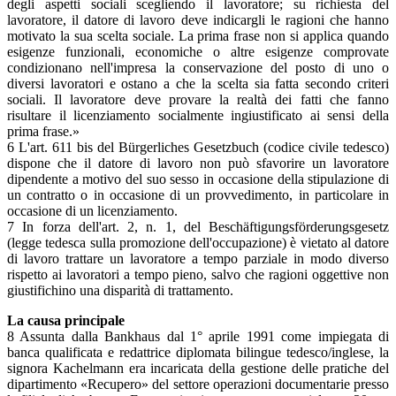
degli aspetti sociali scegliendo il lavoratore; su richiesta del
lavoratore, il datore di lavoro deve indicargli le ragioni che hanno
motivato la sua scelta sociale. La prima frase non si applica quando
esigenze funzionali, economiche o altre esigenze comprovate
condizionano nell'impresa la conservazione del posto di uno o
diversi lavoratori e ostano a che la scelta sia fatta secondo criteri
sociali. Il lavoratore deve provare la realtà dei fatti che fanno
risultare il licenziamento socialmente ingiustificato ai sensi della
prima frase.»
6 L'art. 611 bis del Bürgerliches Gesetzbuch (codice civile tedesco)
dispone che il datore di lavoro non può sfavorire un lavoratore
dipendente a motivo del suo sesso in occasione della stipulazione di
un contratto o in occasione di un provvedimento, in particolare in
occasione di un licenziamento.
7 In forza dell'art. 2, n. 1, del Beschäftigungsförderungsgesetz
(legge tedesca sulla promozione dell'occupazione) è vietato al datore
di lavoro trattare un lavoratore a tempo parziale in modo diverso
rispetto ai lavoratori a tempo pieno, salvo che ragioni oggettive non
giustifichino una disparità di trattamento.
La causa principale
8 Assunta dalla Bankhaus dal 1° aprile 1991 come impiegata di
banca qualificata e redattrice diplomata bilingue tedesco/inglese, la
signora Kachelmann era incaricata della gestione delle pratiche del
dipartimento «Recupero» del settore operazioni documentarie presso