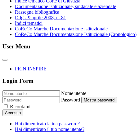
Indice tematico Corte di Giustizia
Documentazione istituzionale, sindacale e aziendale
Rassegna bibliografica
D.lgs. 9 aprile 2008, n. 81
Indici tematici
CoReCo Marche Documentazione Istituzionale
CoReCo Marche Documentazione Istituzionale (Cronologico)
User Menu
PRIN INSPIRE
Login Form
Nome utente
Password
Mostra password
Ricordami
Accesso
Hai dimenticato la tua password?
Hai dimenticato il tuo nome utente?