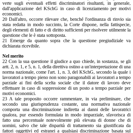
verte sugli eventuali effetti discriminatori risultanti, in generale,
dall'applicazione del KSchG in caso di licenziamento per motivi
economici.
20 Dall'altro, occorre rilevare che, benché l'ordinanza di rinvio sia
stata redatta in modo succinto, la Corte dispone, nella fattispecie,
degli elementi di fatto e di diritto sufficienti per risolvere utilmente la
questione che le è stata sottoposta.
21 Emerge da quanto sopra che la questione pregiudiziale va
dichiarata ricevibile.
Nel merito
22 Con la sua questione il giudice a quo chiede, in sostanza, se gli
artt. 2, n. 1, e 5, n. 1, della direttiva ostino a un'interpretazione di una
norma nazionale, come l'art. 1, n. 3, del KSchG, secondo la quale i
lavoratori a tempo pieno non sono paragonabili ai lavoratori a tempo
parziale ai fini della scelta sociale che il datore di lavoro deve
effettuare in caso di soppressione di un posto a tempo parziale per
motivi economici.
23 A tale proposito occorre rammentare, in via preliminare, che
secondo una giurisprudenza costante, una normativa nazionale
comporta una discriminazione indiretta ai danni delle lavoratrici
qualora, pur essendo formulata in modo imparziale, sfavorisca di
fatto una percentuale notevolmente più elevata di donne che di
uomini, salvo che tale disparità di trattamento sia giustificata da
fattori oggettivi ed estranei a qualsiasi discriminazione basata sul