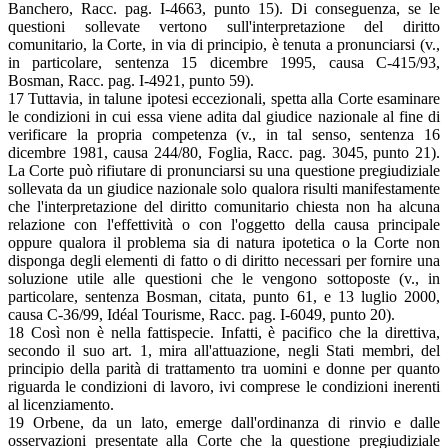
Banchero, Racc. pag. I-4663, punto 15). Di conseguenza, se le
questioni sollevate vertono sull'interpretazione del diritto
comunitario, la Corte, in via di principio, è tenuta a pronunciarsi (v.,
in particolare, sentenza 15 dicembre 1995, causa C-415/93,
Bosman, Racc. pag. I-4921, punto 59).
17 Tuttavia, in talune ipotesi eccezionali, spetta alla Corte esaminare
le condizioni in cui essa viene adita dal giudice nazionale al fine di
verificare la propria competenza (v., in tal senso, sentenza 16
dicembre 1981, causa 244/80, Foglia, Racc. pag. 3045, punto 21).
La Corte può rifiutare di pronunciarsi su una questione pregiudiziale
sollevata da un giudice nazionale solo qualora risulti manifestamente
che l'interpretazione del diritto comunitario chiesta non ha alcuna
relazione con l'effettività o con l'oggetto della causa principale
oppure qualora il problema sia di natura ipotetica o la Corte non
disponga degli elementi di fatto o di diritto necessari per fornire una
soluzione utile alle questioni che le vengono sottoposte (v., in
particolare, sentenza Bosman, citata, punto 61, e 13 luglio 2000,
causa C-36/99, Idéal Tourisme, Racc. pag. I-6049, punto 20).
18 Così non è nella fattispecie. Infatti, è pacifico che la direttiva,
secondo il suo art. 1, mira all'attuazione, negli Stati membri, del
principio della parità di trattamento tra uomini e donne per quanto
riguarda le condizioni di lavoro, ivi comprese le condizioni inerenti
al licenziamento.
19 Orbene, da un lato, emerge dall'ordinanza di rinvio e dalle
osservazioni presentate alla Corte che la questione pregiudiziale