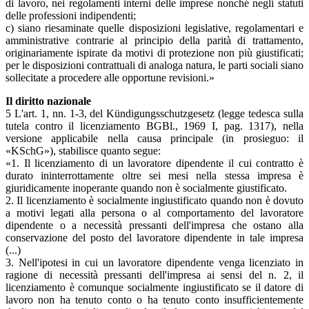
di lavoro, nei regolamenti interni delle imprese nonché negli statuti
delle professioni indipendenti;
c) siano riesaminate quelle disposizioni legislative, regolamentari e
amministrative contrarie al principio della parità di trattamento,
originariamente ispirate da motivi di protezione non più giustificati;
per le disposizioni contrattuali di analoga natura, le parti sociali siano
sollecitate a procedere alle opportune revisioni.»
Il diritto nazionale
5 L'art. 1, nn. 1-3, del Kündigungsschutzgesetz (legge tedesca sulla
tutela contro il licenziamento BGBl., 1969 I, pag. 1317), nella
versione applicabile nella causa principale (in prosieguo: il
«KSchG»), stabilisce quanto segue:
«1. Il licenziamento di un lavoratore dipendente il cui contratto è
durato ininterrottamente oltre sei mesi nella stessa impresa è
giuridicamente inoperante quando non è socialmente giustificato.
2. Il licenziamento è socialmente ingiustificato quando non è dovuto
a motivi legati alla persona o al comportamento del lavoratore
dipendente o a necessità pressanti dell'impresa che ostano alla
conservazione del posto del lavoratore dipendente in tale impresa
(...)
3. Nell'ipotesi in cui un lavoratore dipendente venga licenziato in
ragione di necessità pressanti dell'impresa ai sensi del n. 2, il
licenziamento è comunque socialmente ingiustificato se il datore di
lavoro non ha tenuto conto o ha tenuto conto insufficientemente