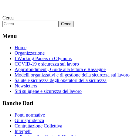
Cerca
Cerca
Menu
Home
Organizzazione
I Working Papers di Olympus
COVID-19 e sicurezza sul lavoro
Approfondimenti, Guide alla lettura e Rassegne
Modelli organizzativi e di gestione della sicurezza sul lavoro
Salute e sicurezza degli operatori della sicurezza
Newsletters
Siti su igiene e sicurezza del lavoro
Banche Dati
Fonti normative
Giurisprudenza
Contrattazione Collettiva
Interpelli