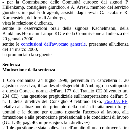
- per la Commissione delle Comunità europee dai signori P.
Hillenkamp, consigliere giuridico, e A. Aresu, membro del servizio
giuridico, in qualità di agenti, assistiti dagli avv.ti C. Jacobs e R.
Karpenstein, del foro di Amburgo,
vista la relazione d'udienza,
sentite le osservazioni orali della signora Kachelmann, della
Bankhaus Hermann Lampe KG e della Commissione all'udienza del
20 gennaio 2000,
sentite le
conclusioni dell'avvocato generale
, presentate all'udienza
del 14 marzo 2000,
ha pronunciato la seguente
Sentenza
Motivazione della sentenza
1 Con ordinanza 24 luglio 1998, pervenuta in cancelleria il 20
agosto successivo, il Landesarbeitsgericht di Amburgo ha sottoposto
a questa Corte, a norma dell'art. 177 del Trattato CE (divenuto art.
234 CE), una questione pregiudiziale sull'interpretazione dell'art. 5,
n. 1, della direttiva del Consiglio 9 febbraio 1976,
76/207/CEE
,
relativa all'attuazione del principio della parità di trattamento fra gli
uomini e le donne per quanto riguarda l'accesso al lavoro, alla
formazione e alla promozione professionali e le condizioni di lavoro
(GU L 39, pag. 40; in prosieguo: la «direttiva»).
2 Tale questione è stata sollevata nell'ambito di una controversia tra