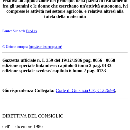
relativa all'applicazione del principio della parità di trattamento
fra gli uomini e le donne che esercitano un'attività autonoma, ivi
comprese le attività nel settore agricolo, e relativa altresì alla
tutela della maternità
Fonte:
Sito web
Eur-Lex
© Unione europea,
http://eur-lex.europa.eu/
Gazzetta ufficiale n. L 359 del 19/12/1986 pag. 0056 - 0058
edizione speciale finlandese: capitolo 6 tomo 2 pag. 0133
edizione speciale svedese/ capitolo 6 tomo 2 pag. 0133
Giurisprudenza Collegata:
Corte di Giustizia CE, C-226/98
;
DIRETTIVA DEL CONSIGLIO
dell'11 dicembre 1986