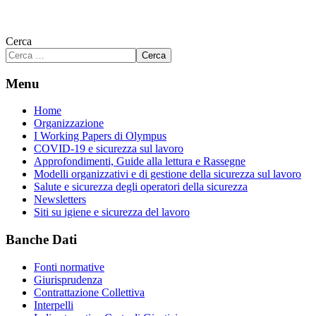
Cerca
Cerca
Menu
Home
Organizzazione
I Working Papers di Olympus
COVID-19 e sicurezza sul lavoro
Approfondimenti, Guide alla lettura e Rassegne
Modelli organizzativi e di gestione della sicurezza sul lavoro
Salute e sicurezza degli operatori della sicurezza
Newsletters
Siti su igiene e sicurezza del lavoro
Banche Dati
Fonti normative
Giurisprudenza
Contrattazione Collettiva
Interpelli