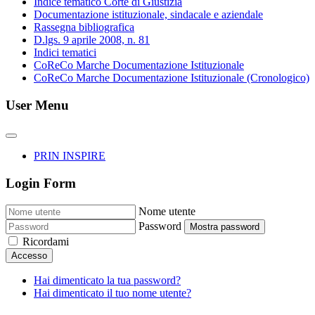
Indice tematico Corte di Giustizia
Documentazione istituzionale, sindacale e aziendale
Rassegna bibliografica
D.lgs. 9 aprile 2008, n. 81
Indici tematici
CoReCo Marche Documentazione Istituzionale
CoReCo Marche Documentazione Istituzionale (Cronologico)
User Menu
PRIN INSPIRE
Login Form
Nome utente
Password
Mostra password
Ricordami
Accesso
Hai dimenticato la tua password?
Hai dimenticato il tuo nome utente?