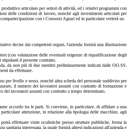
produttivo articolato per settori di attività, ed i relativi programmi con
oni delle condizioni di lavoro, nonché agli investimenti articolati per
in compartecipazione con i Consorzi Agrari ed in particolare verterà su:
ziative decise dai competenti organi, l'azienda fornirà una illustrazione
ori (con valutazione delle eventuali esigenze di riqualificazione degli
stipulanti il presente contratto.
ienda, da non più di due membri preliminarmente indicati dalle OO.SS.
enti da effettuare.
so per livello e sesso, nonché altra scheda del personale suddiviso per
staurare, il numero dei lavoratori assunti con contratto di formazione e
ro dei lavoratori assunti con contratto a tempo determinato.
mune accordo tra le parti. Si conviene, in particolare, di affidare a una
 particolare attenzione, in relazione alla tipologia delle macchine, agli
otrà effettuare visite oculistiche presso strutture pubbliche, ferma la
ra sanitaria interessata, la quale fornirà altresì indicazioni all'azienda e