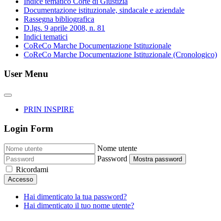
Indice tematico Corte di Giustizia
Documentazione istituzionale, sindacale e aziendale
Rassegna bibliografica
D.lgs. 9 aprile 2008, n. 81
Indici tematici
CoReCo Marche Documentazione Istituzionale
CoReCo Marche Documentazione Istituzionale (Cronologico)
User Menu
PRIN INSPIRE
Login Form
Nome utente
Password
Mostra password
Ricordami
Accesso
Hai dimenticato la tua password?
Hai dimenticato il tuo nome utente?