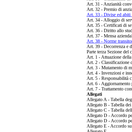
Art. 31 - Anzianità conv
Art. 32 - Premio di anzia
Art. 33 - Divise ed abiti
Art. 34 - Alloggio di ser
Art. 35 - Certificati di 
Art. 36 - Diritto allo stu
Art. 37 - Mensa aziendale
Art. 38 - Norme transito
Art. 39 - Decorrenza e d
Parte terza Sezione del c
Art. 1 - Attuazione dell
Art. 2 - Classificazione 
Art. 3 - Mutamento di m
Art. 4 - Invenzioni e in
Art. 5 - Responsabilità c
Art. 6 - Aggiornamento 
Art. 7 - Trattamento cont
Allegati
Allegato A - Tabella deg
Allegato B - Tabella dei 
Allegato C - Tabella dell
Allegato D - Accordo per
Allegato D - Accordo per
Allegato E - Accordo sui
Allegato F