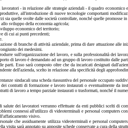
lavoratori - in relazione alle strategie aziendali - il quadro economico e 
produttive, all'introduzione di nuove tecnologie comportanti modificazi
sorzi sia quelle svolte dalle società controllate, nonché quelle promosse 
o allo sviluppo della economia agricola;
 sviluppo economico del territorio;
ve di cui ai punti precedenti;
e.
zione di branche di attività aziendale, prima di dare attuazione alle ini
 congiunto dei medesimi.
durre sull'organizzazione del lavoro, e sulla professionalità dei lavorat
porto di lavoro è demandato ad un gruppo di lavoro costituito dalle parti 
le parti. Esso sarà composto oltre che da incaricati designati dall'az
nte dell'azienda, scelto in relazione alla specificità degli approfondim
entanze sindacali una scheda riassuntiva del personale occupato suddivi
ro dei contratti di formazione e lavoro instaurati o eventualmente da in
ratti di lavoro a tempo parziale instaurati o trasformati, nonché il nume
i salute dei lavoratori verranno effettuate da enti pubblici scelti di co
 problemi connessi all'utilizzo di videoterminali e personal computers con
all'affaticamento visivo.
personale che assiduamente utilizza videoterminali e personal computers p
della visita sarà annotato su apposite schede conservate a cura della struttu