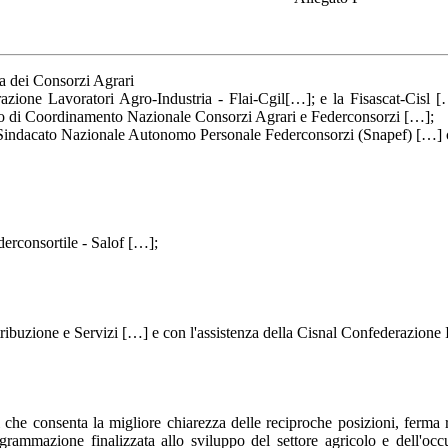
na dei Consorzi Agrari
azione Lavoratori Agro-Industria - Flai-Cgil[…]; e la Fisascat-Cisl […
to di Coordinamento Nazionale Consorzi Agrari e Federconsorzi […];
il Sindacato Nazionale Autonomo Personale Federconsorzi (Snapef) […] 
erconsortile - Salof […];
ibuzione e Servizi […] e con l'assistenza della Cisnal Confederazione I
ali che consenta la migliore chiarezza delle reciproche posizioni, ferma
ogrammazione finalizzata allo sviluppo del settore agricolo e dell'o