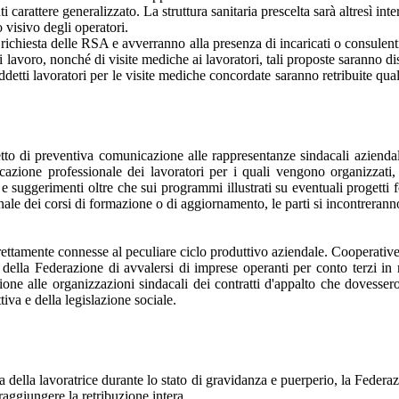
i carattere generalizzato. La struttura sanitaria prescelta sarà altresì int
 visivo degli operatori.
u richiesta delle RSA e avverranno alla presenza di incaricati o consulent
voro, nonché di visite mediche ai lavoratori, tali proposte saranno discu
ddetti lavoratori per le visite mediche concordate saranno retribuite qua
tto di preventiva comunicazione alle rappresentanze sindacali aziendali
ificazione professionale dei lavoratori per i quali vengono organizza
 suggerimenti oltre che sui programmi illustrati su eventuali progetti for
nale dei corsi di formazione o di aggiornamento, le parti si incontreranno 
trettamente connesse al peculiare ciclo produttivo aziendale. Cooperativ
ltà della Federazione di avvalersi di imprese operanti per conto terzi in 
ione alle organizzazioni sindacali dei contratti d'appalto che dovessero
iva e della legislazione sociale.
 della lavoratrice durante lo stato di gravidanza e puerperio, la Federaz
 raggiungere la retribuzione intera.