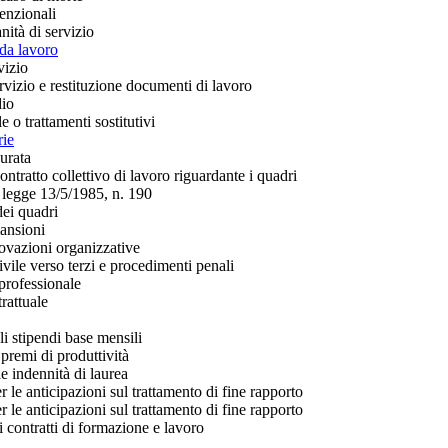
enzionali
nità di servizio
 da lavoro
vizio
servizio e restituzione documenti di lavoro
dio
 o trattamenti sostitutivi
rie
urata
ontratto collettivo di lavoro riguardante i quadri
a legge 13/5/1985, n. 190
dei quadri
ansioni
novazioni organizzative
ivile verso terzi e procedimenti penali
professionale
rattuale
li stipendi base mensili
premi di produttività
e indennità di laurea
 le anticipazioni sul trattamento di fine rapporto
 le anticipazioni sul trattamento di fine rapporto
 contratti di formazione e lavoro