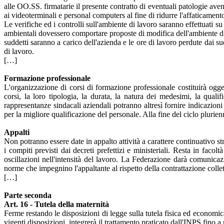
alle OO.SS. firmatarie il presente contratto di eventuali patologie avent
ai videoterminali e personal computers al fine di ridurre l'affaticamento
Le verifiche ed i controlli sull'ambiente di lavoro saranno effettuati s
ambientali dovessero comportare proposte di modifica dell'ambiente di la
suddetti saranno a carico dell'azienda e le ore di lavoro perdute dai su
di lavoro.
[…]
Formazione professionale
L'organizzazione di corsi di formazione professionale costituirà ogge
corsi, la loro tipologia, la durata, la natura dei medesimi, la qual
rappresentanze sindacali aziendali potranno altresì fornire indicazioni e
per la migliore qualificazione del personale. Alla fine del ciclo plurien
Appalti
Non potranno essere date in appalto attività a carattere continuativo s
i compiti previsti dai decreti prefettizi e ministeriali. Resta in faco
oscillazioni nell'intensità del lavoro. La Federazione darà comunicaz
norme che impegnino l'appaltante al rispetto della contrattazione collett
[…]
Parte seconda
Art. 16
- Tutela della maternità
Ferme restando le disposizioni di legge sulla tutela fisica ed economica
vigenti disposizioni, integrerà il trattamento praticato dall'INPS fino a