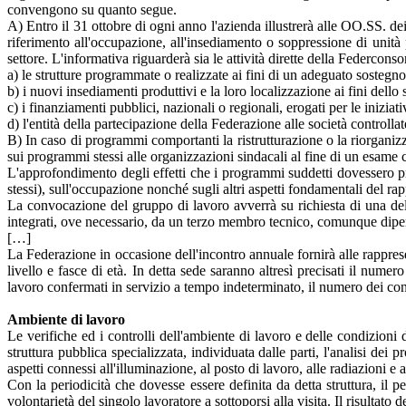
convengono su quanto segue.
A) Entro il 31 ottobre di ogni anno l'azienda illustrerà alle OO.SS. dei 
riferimento all'occupazione, all'insediamento o soppressione di unità 
settore. L'informativa riguarderà sia le attività dirette della Federcon
a) le strutture programmate o realizzate ai fini di un adeguato sostegn
b) i nuovi insediamenti produttivi e la loro localizzazione ai fini dello
c) i finanziamenti pubblici, nazionali o regionali, erogati per le iniziati
d) l'entità della partecipazione della Federazione alle società controllat
B) In caso di programmi comportanti la ristrutturazione o la riorganizza
sui programmi stessi alle organizzazioni sindacali al fine di un esame
L'approfondimento degli effetti che i programmi suddetti dovessero pro
stessi), sull'occupazione nonché sugli altri aspetti fondamentali del rap
La convocazione del gruppo di lavoro avverrà su richiesta di una del
integrati, ove necessario, da un terzo membro tecnico, comunque dipende
[…]
La Federazione in occasione dell'incontro annuale fornirà alle rappres
livello e fasce di età. In detta sede saranno altresì precisati il nume
lavoro confermati in servizio a tempo indeterminato, il numero dei cont
Ambiente di lavoro
Le verifiche ed i controlli dell'ambiente di lavoro e delle condizioni d
struttura pubblica specializzata, individuata dalle parti, l'analisi dei
aspetti connessi all'illuminazione, al posto di lavoro, alle radiazioni e 
Con la periodicità che dovesse essere definita da detta struttura, il 
volontarietà del singolo lavoratore a sottoporsi alla visita. Il risultato 