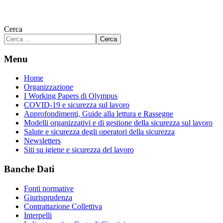
Cerca
Cerca
Menu
Home
Organizzazione
I Working Papers di Olympus
COVID-19 e sicurezza sul lavoro
Approfondimenti, Guide alla lettura e Rassegne
Modelli organizzativi e di gestione della sicurezza sul lavoro
Salute e sicurezza degli operatori della sicurezza
Newsletters
Siti su igiene e sicurezza del lavoro
Banche Dati
Fonti normative
Giurisprudenza
Contrattazione Collettiva
Interpelli