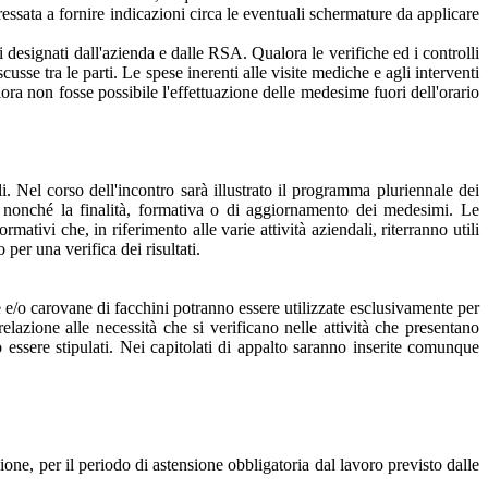
eressata a fornire indicazioni circa le eventuali schermature da applicare
i designati dall'azienda e dalle RSA. Qualora le verifiche ed i controlli
sse tra le parti. Le spese inerenti alle visite mediche e agli interventi
lora non fosse possibile l'effettuazione delle medesime fuori dell'orario
. Nel corso dell'incontro sarà illustrato il programma pluriennale dei
ti, nonché la finalità, formativa o di aggiornamento dei medesimi. Le
mativi che, in riferimento alle varie attività aziendali, riterranno utili
per una verifica dei risultati.
e e/o carovane di facchini potranno essere utilizzate esclusivamente per
relazione alle necessità che si verificano nelle attività che presentano
 essere stipulati. Nei capitolati di appalto saranno inserite comunque
ione, per il periodo di astensione obbligatoria dal lavoro previsto dalle