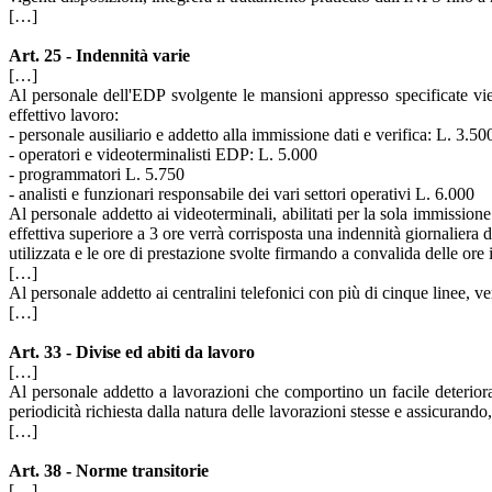
[…]
Art. 25
- Indennità varie
[…]
Al personale dell'EDP svolgente le mansioni appresso specificate vien
effettivo lavoro:
- personale ausiliario e addetto alla immissione dati e verifica: L. 3.50
- operatori e videoterminalisti EDP: L. 5.000
- programmatori L. 5.750
- analisti e funzionari responsabile dei vari settori operativi L. 6.000
Al personale addetto ai videoterminali, abilitati per la sola immission
effettiva superiore a 3 ore verrà corrisposta una indennità giornaliera 
utilizzata e le ore di prestazione svolte firmando a convalida delle ore 
[…]
Al personale addetto ai centralini telefonici con più di cinque linee, v
[…]
Art. 33
- Divise ed abiti da lavoro
[…]
Al personale addetto a lavorazioni che comportino un facile deterioram
periodicità richiesta dalla natura delle lavorazioni stesse e assicuran
[…]
Art. 38
- Norme transitorie
[…]