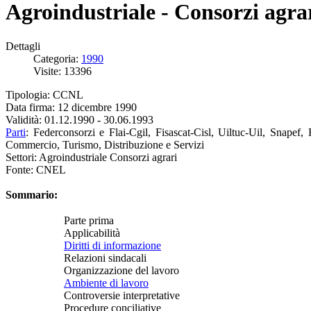
Agroindustriale - Consorzi agr
Dettagli
Categoria:
1990
Visite: 13396
Tipologia: CCNL
Data firma: 12 dicembre 1990
Validità: 01.12.1990 - 30.06.1993
Parti
: Federconsorzi e Flai-Cgil, Fisascat-Cisl, Uiltuc-Uil, Snapef
Commercio, Turismo, Distribuzione e Servizi
Settori: Agroindustriale Consorzi agrari
Fonte: CNEL
Sommario:
Parte prima
Applicabilità
Diritti di informazione
Relazioni sindacali
Organizzazione del lavoro
Ambiente di lavoro
Controversie interpretative
Procedure conciliative