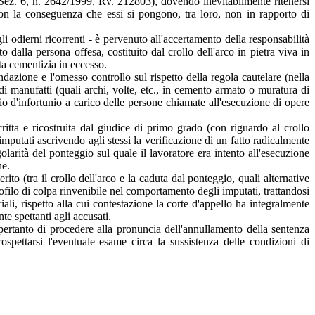
 Sez. 6, n. 2642/1999, Rv. 212803), dovendo inevitabilmente ritenersi
 con la conseguenza che essi si pongono, tra loro, non in rapporto di
 odierni ricorrenti - è pervenuto all'accertamento della responsabilità
 dalla persona offesa, costituito dal crollo dell'arco in pietra viva in
lta cementizia in eccesso.
dazione e l'omesso controllo sul rispetto della regola cautelare (nella
di manufatti (quali archi, volte, etc., in cemento armato o muratura di
o d'infortunio a carico delle persone chiamate all'esecuzione di opere
ritta e ricostruita dal giudice di primo grado (con riguardo al crollo
imputati ascrivendo agli stessi la verificazione di un fatto radicalmente
arità del ponteggio sul quale il lavoratore era intento all'esecuzione
ne.
erito (tra il crollo dell'arco e la caduta dal ponteggio, quali alternative
ofilo di colpa rinvenibile nel comportamento degli imputati, trattandosi
ali, rispetto alla cui contestazione la corte d'appello ha integralmente
e spettanti agli accusati.
 pertanto di procedere alla pronuncia dell'annullamento della sentenza
rospettarsi l'eventuale esame circa la sussistenza delle condizioni di