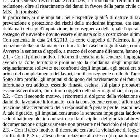
1. - Con sentenza resa in data 21.10.2009, il tribunale di Termini Ime
reclusione, oltre al risarcimento dei danni in favore della parte civile
M.S. , in (omissis).
In particolare, ai due imputati, nelle rispettive qualità di datrice di 
prevenzione e protezione dei rischi della medesima impresa, era stata
richiamati nei capi d'imputazione, in conseguenza della quale l'operaio 
sostegno che avrebbe dovuto essere eliminata solo a costruzione ultimat
Con sentenza in data 24.6.2013, la corte d'appello di Palermo, in p
menzione della condanna nel certificato del casellario giudiziale, con
Avverso la sentenza d'appello, a mezzo del comune difensore, hanno pr
2.1. - Con il primo motivo, i ricorrenti censurano la sentenza impugna
avendo la corte territoriale pronunciato la condanna degli imputat
originariamente sollevato nei confronti degli imputati, agli stessi era s
prima del completamento dei lavori, con il conseguente crollo dell'arco 
Sotto altro profilo, gli imputati si dolgono del travisamento dei fatti 
infortunato era addetto, essendo rimasta esclusa, sul piano probatori
essendosi verificato, l'infortunio oggetto dell'odierno giudizio, in ep
2.2. - Con il secondo motivo, i ricorrenti si dolgono della violazione
danni del lavoratore infortunato, con la conseguente erronea affermazi
relazione all'accertamento della responsabilità penale per le lesioni lie
A tale riguardo, gli imputati censurano la sentenza impugnata laddove ha
sede dibattimentale, in contrasto con la disciplina del giudizio abbrev
documentazione originariamente non presente nel fascicolo del pubbli
2.3. - Con il terzo motivo, il ricorrente censura la violazione di legge
confronti di Pr.Sa. , atteso che in relazione allo stesso (in quanto non 