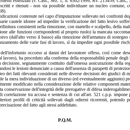
elementi essenziali (v. Cass., Sez. 1, n. 6302/1999, Rv. 213459; Cass.,
escritti e ritenuti - non sia possibile individuare un nucleo comune,
68).
ndicazioni contenute nel capo d'imputazione sollevato nei confronti degli
arie cautele idonee ad impedire la verificazione del fatto lesivo sofferto
 rifinitura consistenti nella rimozione, con martello e scalpello, della ma
azione alle funzioni corrispondenti al proprio ruolo) la mancata raccoman
vo (dall'alto verso il basso) alla rimozione dell'armatura di sostegno 
zamento delle varie fasi di lavoro, sì da impedire ogni possibile rischi
dell'infortunio occorso ai danni del lavoratore offeso, così come desc
 al lavoro), ha proceduto alla conferma della responsabilità penale degli 
decisione, segnatamente costituito dall'omessa assicurazione della regol
ndosi le lesioni denunciate a causa dell'assenza di parapetti di protezio
eo dei fatti rilevanti considerati nelle diverse decisioni dei giudici di m
abile la mera individuazione di un diverso (ed eventualmente aggiunto) pr
almente modificato nella considerazione delle relative componenti materi
a conservazione dell'integrità delle prerogative di difesa inderogabilment
 di correlazione tra accusa e sentenza di cui all'art. 521 c.p.p. impone
riori profili di criticità sollevati dagli odierni ricorrenti, potendo p
recisazione del fatto agli stessi addebitato.
P.Q.M.