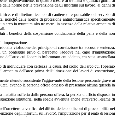
ne, rispettivamente, di quattro mesi e di tre mesi e quindici giorni di
ne delle norme per la prevenzione degli infortuni sul lavoro, ai danni di
atrice, e di direttore tecnico di cantiere e responsabile del servizio di
ica, nonché delle norme di protezione antinfortunistica specificamente
un arco in muratura alto tre metri, in assenza della relativa armatura di
ali.
ati i benefici della sospensione condizionale della pena e della non
 di impugnazione.
do alla violazione del principio di correlazione tra accusa e sentenza,
 da un ponteggio privo di parapetto, laddove nel capo d'imputazione
one dell'arco cui l'operaio infortunato era addetto, era stata smantellata
o di individuare con certezza la causa del crollo dell'arco cui l'operaio
l'armatura dell'arco prima dell'ultimazione dei lavori di costruzione,
ente ritenuto sussistente l'aggravante della lesione personale grave ai
putati, avendo la persona offesa omesso di presentare alcuna querela in
 malattia sofferta dalla persona offesa, la perizia d'ufficio disposta in
egrazione istruttoria, nella specie avvenuta anche attraverso l'esame di
ll'omettere la verifica del difetto delle condizioni di procedibilità nei
enzione degli infortuni sul lavoro), l'imputazione per il reato di lesioni