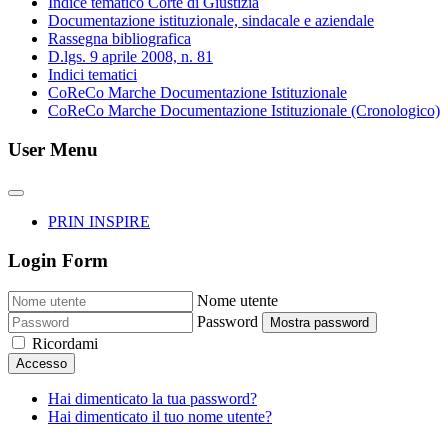
Indice tematico Corte di Giustizia
Documentazione istituzionale, sindacale e aziendale
Rassegna bibliografica
D.lgs. 9 aprile 2008, n. 81
Indici tematici
CoReCo Marche Documentazione Istituzionale
CoReCo Marche Documentazione Istituzionale (Cronologico)
User Menu
PRIN INSPIRE
Login Form
Nome utente
Password
Mostra password
Ricordami
Accesso
Hai dimenticato la tua password?
Hai dimenticato il tuo nome utente?