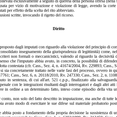
ollevata esclusivamente a seguito di querela della persona offesa (nella
gnata per vizio di motivazione e violazione di legge, avendo la corte 
ati per effetto della scelta del rito abbreviato.
usioni scritte, invocando il rigetto del ricorso.
Diritto
proposto dagli imputati con riguardo alla violazione del principio di cor
consolidato insegnamento della giurisprudenza di legittimità) come, nel 
 di criteri non formali o meccanicistici, valendo al riguardo la decisivit
el senso che l'imputato abbia avuto, in concreto, la possibilità di difende
otta contestata (cfr. Cass., Sez. 4, n. 41674/2004, Rv. 229893; Cass., 
o si sia concretamente trattato nelle varie fasi del processo, ovvero in qu
247761; Cass., Sez. 6, n. 20118/2010, Rv. 247330; Cass., Sez. 2, n. 11
enuto in sentenza, di cui all'art. 521 c.p.p., finalizzato alla salvaguard
nale con le integrazioni risultanti dagli interrogatori e dagli altri atti
e in ordine a un determinato fatto, inteso come episodio della vita u
 conto, non solo del fatto descritto in imputazione, ma anche di tutte l
bia avuto modo di esercitare le sue difese sul materiale probatorio pos
iudice abbia posto a fondamento della propria decisione la sussistenza di 