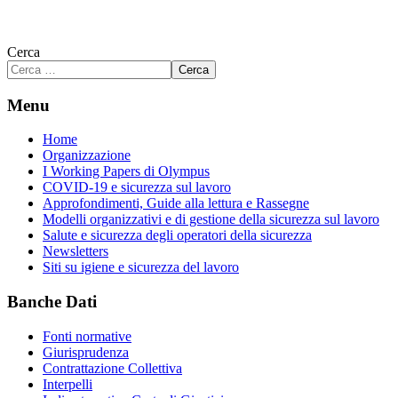
Cerca
Cerca
Menu
Home
Organizzazione
I Working Papers di Olympus
COVID-19 e sicurezza sul lavoro
Approfondimenti, Guide alla lettura e Rassegne
Modelli organizzativi e di gestione della sicurezza sul lavoro
Salute e sicurezza degli operatori della sicurezza
Newsletters
Siti su igiene e sicurezza del lavoro
Banche Dati
Fonti normative
Giurisprudenza
Contrattazione Collettiva
Interpelli