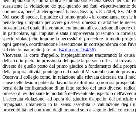
nell'imputazione, con la radicale immutazione della stessa nei suoi 
sussistente la violazione de qua quando nei fatti -rispettivamente d
continenza, bensì di eterogeneità (Cass., Sez. 6, n. 81/2008, Rv. 2423
Nel caso di specie, il giudice di primo grado - in consonanza con le i
penale degli imputati per avere gli stessi omesso di adottare le necess
prossimità del quale il lavoratore era intento all'esecuzione di opere di
In particolare, agli imputati è stata rimproverata (ciascuno in correl
specie violata) che impone la necessità di procedere in modo progressi
ogni genere), coordinandone l'esecuzione in corrispondenza con l'avan
sul ridetto manufatto (cfr. art.
64 d.p.r. n. 164/56
).
Viceversa, la corte d'appello, inspiegabilmente trascurando la causa 
dell'arco in pietra in prossimità del quale la persona offesa si trovava
diverso da quello posto dal primo giudice a fondamento della propria 
della propria attività: ponteggio dal quale il M. sarebbe caduto provoca
Osserva il collegio come, in relazione alla rilevata discrasia tra il nucl
cause delle lesioni patite dal lavoratore infortunato) non sia prospett
bensì della configurazione di un fatto storico del tutto diverso, radic
omesso di evidenziare le modalità dell'eventuale rispetto o dell'avvenut
L'accertata violazione, ad opera del giudice d'appello, del principio
impugnata, rimanendo in tal senso assorbita la valutazione degli ulte
procedibilità nei confronti degli imputati solo a seguito della concreta p