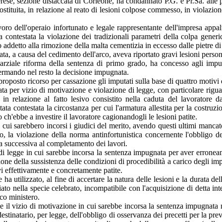
rese, sezione distaccata di Corleone, ha condannato P.G. e Pr.Sa. alle pe
 costituita, in relazione al reato di lesioni colpose commesso, in violazio
lavoro dell'operaio infortunato e legale rappresentante dell'impresa appalt
 contestata la violazione dei tradizionali parametri della colpa gener
addetto alla rimozione della malta cementizia in eccesso dalle pietre di 
a, a causa del cedimento dell'arco, aveva riportato gravi lesioni person
arziale riforma della sentenza di primo grado, ha concesso agli imput
fermando nel resto la decisione impugnata.
oposto ricorso per cassazione gli imputati sulla base di quattro motivi
ta per vizio di motivazione e violazione di legge, con particolare riguar
i in relazione al fatto lesivo consistito nella caduta del lavoratore
tata contestata la circostanza per cui l'armatura allestita per la costruzi
ch'ebbe a investire il lavoratore cagionandogli le lesioni patite.
in cui sarebbero incorsi i giudici del merito, avendo questi ultimi mancat
o, la violazione della norma antinfortunistica concernente l'obbligo del
oca successiva al completamento dei lavori.
 di legge in cui sarebbe incorsa la sentenza impugnata per aver erroneam
one della sussistenza delle condizioni di procedibilità a carico degli im
vi effettivamente e concretamente patite.
 utilizzato, al fine di accertare la natura delle lesioni e la durata della
iato nella specie celebrato, incompatibile con l'acquisizione di detta int
co ministero.
 e il vizio di motivazione in cui sarebbe incorsa la sentenza impugnata ne
destinatario, per legge, dell'obbligo di osservanza dei precetti per la prev