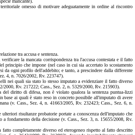
 specie mancante).
territoriale omesso di motivare adeguatamente in ordine al riscontro
relazione tra accusa e sentenza.
verificare la mancata corrispondenza tra l'accusa contestata e il fatto
à del principio che impone (nel caso in cui sia accertato lo scostamento
rsi da ogni profilo dell'addebito; e tanto, a prescindere dalla differente
Sez. 4, n. 7026/2002, Rv. 223747).
elli nei quali sia stato lo stesso imputato a evidenziare il fatto diverso
082/2000, Rv. 217222; Cass., Sez. 2, n. 5329/2000, Rv. 215903).
ia del diritto di difesa, non è violato qualora la sentenza puntua-lizzi
 in base ai quali è stato reso in concreto possibile all'imputato di avere
mana (v. Cass., Sez. 4, n. 41663/2005, Rv. 232423; Cass., Sez. 6, n.
e ulteriori risultanze probatorie portate a conoscenza dell'imputato che
to a fondamento della decisione (v. Cass., Sez. 3, n. 15655/2008, Rv.
un fatto completamente diverso ed eterogeneo rispetto al fatto descritto