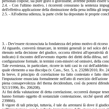
personali colpose, sia pure gravi o gravissime, avrebbe potuto essere s
2.4. - Con l'ultimo motivo, i ricorrenti censurano la sentenza impu
dell'effettiva applicazione della diminuzione della pena inflitta gli imput
2.5. - All'odierna udienza, la parte civile ha depositato le proprie concl
3. - Dev'essere riconosciuta la fondatezza del primo motivo di ricorso 
Al riguardo, converrà rimarcare, in termini generali (e nel solco del 
ritenuto nella decisione del giudice, occorra riferirsi all'operatività
indicato) il riscontro dell'avvenuto rispetto dei diritti della difesa, n
configurazione formale, in termini com-missivi od omissivi, della cond
Tale evenienza, in particolare, ricorre in tutti casi in cui dell'addebit
quale elemento a sua discolpa (v. Cass., Sez. 5, n. 23288/2010, Rv. 
In breve, il principio di correlazione tra fatto contestato e fatto rit
l'imputazione enunciata formalmente nell'atto di esercizio dell'azione pe
piena consapevolezza del thema decidendum, così da potersi difender
9213/1996, Rv. 206208).
Ai fini della valutazione di detta correlazione, occorrerà dunque tener
hanno formato oggetto di sostanziale contestazione, sicché questi ab
239866).
Il vigore di tali principi, tuttavia, è tale da arrestarsi là dove il g