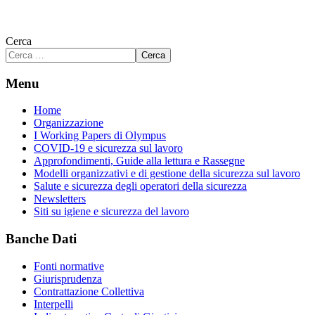
Cerca
Cerca
Menu
Home
Organizzazione
I Working Papers di Olympus
COVID-19 e sicurezza sul lavoro
Approfondimenti, Guide alla lettura e Rassegne
Modelli organizzativi e di gestione della sicurezza sul lavoro
Salute e sicurezza degli operatori della sicurezza
Newsletters
Siti su igiene e sicurezza del lavoro
Banche Dati
Fonti normative
Giurisprudenza
Contrattazione Collettiva
Interpelli