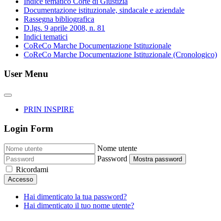
Indice tematico Corte di Giustizia
Documentazione istituzionale, sindacale e aziendale
Rassegna bibliografica
D.lgs. 9 aprile 2008, n. 81
Indici tematici
CoReCo Marche Documentazione Istituzionale
CoReCo Marche Documentazione Istituzionale (Cronologico)
User Menu
PRIN INSPIRE
Login Form
Nome utente
Password
Mostra password
Ricordami
Accesso
Hai dimenticato la tua password?
Hai dimenticato il tuo nome utente?