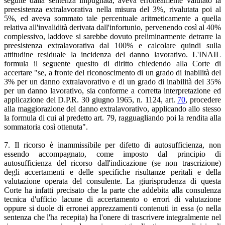
seguite dalla sentenza impugnata, aveva erroneamente valutato la
preesistenza extralavorativa nella misura del 3%, rivalutata poi al
5%, ed aveva sommato tale percentuale aritmeticamente a quella
relativa all'invalidità derivata dall'infortunio, pervenendo così al 40%
complessivo, laddove si sarebbe dovuto preliminarmente detrarre la
preesistenza extralavorativa dal 100% e calcolare quindi sulla
attitudine residuale la incidenza del danno lavorativo. L'INAIL
formula il seguente quesito di diritto chiedendo alla Corte di
accertare "se, a fronte del riconoscimento di un grado di inabilità del
3% per un danno extralavorativo e di un grado di inabilità del 35%
per un danno lavorativo, sia conforme a corretta interpretazione ed
applicazione del D.P.R. 30 giugno 1965, n. 1124, art.
70
, procedere
alla maggiorazione del danno extralavorativo, applicando allo stesso
la formula di cui al predetto art. 79, ragguagliando poi la rendita alla
sommatoria così ottenuta".
7. Il ricorso è inammissibile per difetto di autosufficienza, non
essendo accompagnato, come imposto dal principio di
autosufficienza del ricorso dall'indicazione (se non trascrizione)
degli accertamenti e delle specifiche risultanze peritali e della
valutazione operata del consulente. La giurisprudenza di questa
Corte ha infatti precisato che la parte che addebita alla consulenza
tecnica d'ufficio lacune di accertamento o errori di valutazione
oppure si duole di erronei apprezzamenti contenuti in essa (o nella
sentenza che l'ha recepita) ha l'onere di trascrivere integralmente nel