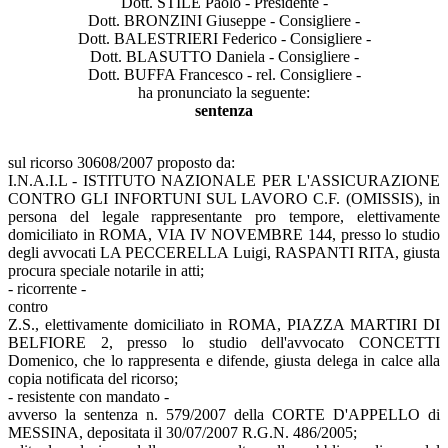
Dott. STILE Paolo - Presidente -
Dott. BRONZINI Giuseppe - Consigliere -
Dott. BALESTRIERI Federico - Consigliere -
Dott. BLASUTTO Daniela - Consigliere -
Dott. BUFFA Francesco - rel. Consigliere -
ha pronunciato la seguente:
sentenza
sul ricorso 30608/2007 proposto da:
I.N.A.I.L - ISTITUTO NAZIONALE PER L'ASSICURAZIONE
CONTRO GLI INFORTUNI SUL LAVORO C.F. (OMISSIS), in
persona del legale rappresentante pro tempore, elettivamente
domiciliato in ROMA, VIA IV NOVEMBRE 144, presso lo studio
degli avvocati LA PECCERELLA Luigi, RASPANTI RITA, giusta
procura speciale notarile in atti;
- ricorrente -
contro
Z.S., elettivamente domiciliato in ROMA, PIAZZA MARTIRI DI
BELFIORE 2, presso lo studio dell'avvocato CONCETTI
Domenico, che lo rappresenta e difende, giusta delega in calce alla
copia notificata del ricorso;
- resistente con mandato -
avverso la sentenza n. 579/2007 della CORTE D'APPELLO di
MESSINA, depositata il 30/07/2007 R.G.N. 486/2005;