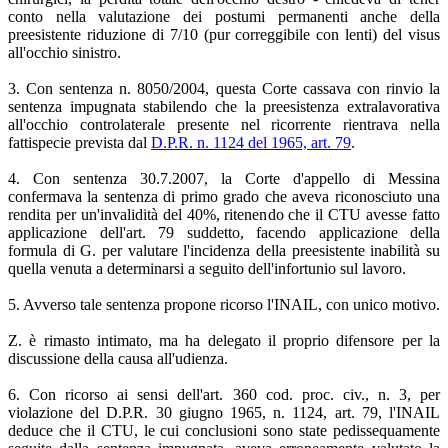
conto nella valutazione dei postumi permanenti anche della
preesistente riduzione di 7/10 (pur correggibile con lenti) del visus
all'occhio sinistro.
3. Con sentenza n. 8050/2004, questa Corte cassava con rinvio la
sentenza impugnata stabilendo che la preesistenza extralavorativa
all'occhio controlaterale presente nel ricorrente rientrava nella
fattispecie prevista dal
D.P.R. n. 1124 del 1965, art. 79
.
4. Con sentenza 30.7.2007, la Corte d'appello di Messina
confermava la sentenza di primo grado che aveva riconosciuto una
rendita per un'invalidità del 40%, ritenendo che il CTU avesse fatto
applicazione dell'art. 79 suddetto, facendo applicazione della
formula di G. per valutare l'incidenza della preesistente inabilità su
quella venuta a determinarsi a seguito dell'infortunio sul lavoro.
5. Avverso tale sentenza propone ricorso l'INAIL, con unico motivo.
Z. è rimasto intimato, ma ha delegato il proprio difensore per la
discussione della causa all'udienza.
6. Con ricorso ai sensi dell'art. 360 cod. proc. civ., n. 3, per
violazione del D.P.R. 30 giugno 1965, n. 1124, art. 79, l'INAIL
deduce che il CTU, le cui conclusioni sono state pedissequamente