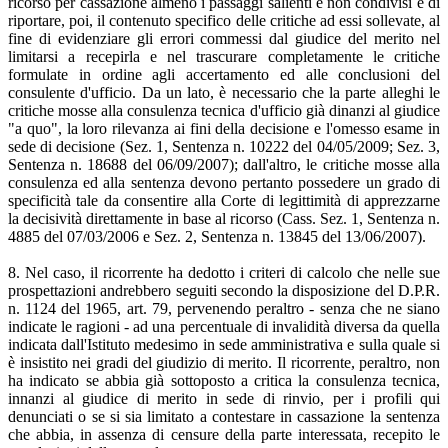
ricorso per cassazione almeno i passaggi salienti e non condivisi e di
riportare, poi, il contenuto specifico delle critiche ad essi sollevate, al
fine di evidenziare gli errori commessi dal giudice del merito nel
limitarsi a recepirla e nel trascurare completamente le critiche
formulate in ordine agli accertamento ed alle conclusioni del
consulente d'ufficio. Da un lato, è necessario che la parte alleghi le
critiche mosse alla consulenza tecnica d'ufficio già dinanzi al giudice
"a quo", la loro rilevanza ai fini della decisione e l'omesso esame in
sede di decisione (Sez. 1, Sentenza n. 10222 del 04/05/2009; Sez. 3,
Sentenza n. 18688 del 06/09/2007); dall'altro, le critiche mosse alla
consulenza ed alla sentenza devono pertanto possedere un grado di
specificità tale da consentire alla Corte di legittimità di apprezzarne
la decisività direttamente in base al ricorso (Cass. Sez. 1, Sentenza n.
4885 del 07/03/2006 e Sez. 2, Sentenza n. 13845 del 13/06/2007).
8. Nel caso, il ricorrente ha dedotto i criteri di calcolo che nelle sue
prospettazioni andrebbero seguiti secondo la disposizione del D.P.R.
n. 1124 del 1965, art. 79, pervenendo peraltro - senza che ne siano
indicate le ragioni - ad una percentuale di invalidità diversa da quella
indicata dall'Istituto medesimo in sede amministrativa e sulla quale si
è insistito nei gradi del giudizio di merito. Il ricorrente, peraltro, non
ha indicato se abbia già sottoposto a critica la consulenza tecnica,
innanzi al giudice di merito in sede di rinvio, per i profili qui
denunciati o se si sia limitato a contestare in cassazione la sentenza
che abbia, in assenza di censure della parte interessata, recepito le