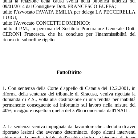
udita la relazione della causa svolta nella pubblica udienza del
09/01/2014 dal Consigliere Dott. FRANCESCO BUFFA;
udito l'Avvocato FAVATA EMILIA per delega LA PECCERELLA
LUIGI;
udito l'Avvocato CONCETTI DOMENICO;
udito il P.M., in persona del Sostituto Procuratore Generale Dott.
CERONI Francesca, che ha concluso per l'inammissibilità del
ricorso in subordine rigetto.
FattoDiritto
1. Con sentenza della Corte d'appello di Catania del 12.2.2001, in
riforma della sentenza del tribunale di Siracusa, veniva rigettata la
domanda di Z.S., volta alla costituzione di una rendita per inabilità
permanente conseguente ad infortunio sul lavoro nella misura del
40%, maggiore rispetto a quella del 35% riconosciuta dall'INAIL.
2. La sentenza veniva impugnata dal lavoratore che - dedotto di aver
riportato lesioni che avevano determinato, dopo alcuni interventi
chirurgici, la perdita totale dell'occhio destro - chiedeva di tener