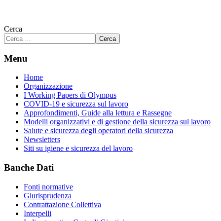
Cerca
Cerca
Menu
Home
Organizzazione
I Working Papers di Olympus
COVID-19 e sicurezza sul lavoro
Approfondimenti, Guide alla lettura e Rassegne
Modelli organizzativi e di gestione della sicurezza sul lavoro
Salute e sicurezza degli operatori della sicurezza
Newsletters
Siti su igiene e sicurezza del lavoro
Banche Dati
Fonti normative
Giurisprudenza
Contrattazione Collettiva
Interpelli