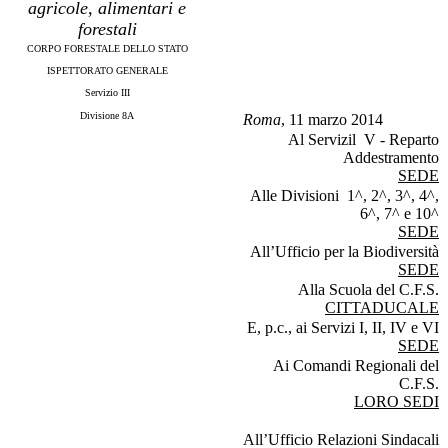
agricole, alimentari e
forestali
CORPO FORESTALE DELLO STATO
ISPETTORATO GENERALE
Servizio III
Divisione 8A
Roma
, 11 marzo 2014
Al Servizil V - Reparto
Addestramento
SEDE
Alle Divisioni 1
^, 2^, 3^, 4^,
6^, 7^ e 10^
SEDE
All’Ufficio per la Biodiversità
SEDE
Alla Scuola del C.F.S.
CITTADUCALE
E, p.c., ai Servizi I, II, IV e VI
SEDE
Ai Comandi Regionali del
C.F.S.
LORO SEDI
All’Ufficio Relazioni Sindacali