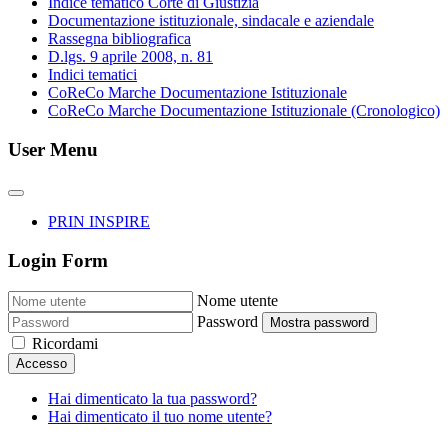
Indice tematico Corte di Giustizia
Documentazione istituzionale, sindacale e aziendale
Rassegna bibliografica
D.lgs. 9 aprile 2008, n. 81
Indici tematici
CoReCo Marche Documentazione Istituzionale
CoReCo Marche Documentazione Istituzionale (Cronologico)
User Menu
PRIN INSPIRE
Login Form
Nome utente
Password
Mostra password
Ricordami
Accesso
Hai dimenticato la tua password?
Hai dimenticato il tuo nome utente?