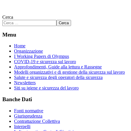
Cerca
Cerca
Menu
Home
Organizzazione
I Working Papers di Olympus
COVID-19 e sicurezza sul lavoro
Approfondimenti, Guide alla lettura e Rassegne
Modelli organizzativi e di gestione della sicurezza sul lavoro
Salute e sicurezza degli operatori della sicurezza
Newsletters
Siti su igiene e sicurezza del lavoro
Banche Dati
Fonti normative
Giurisprudenza
Contrattazione Collettiva
Interpelli