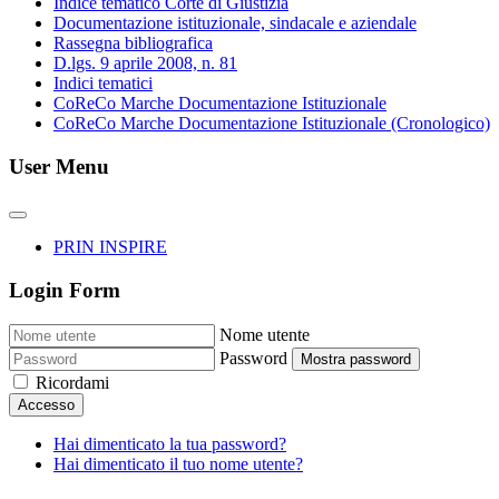
Indice tematico Corte di Giustizia
Documentazione istituzionale, sindacale e aziendale
Rassegna bibliografica
D.lgs. 9 aprile 2008, n. 81
Indici tematici
CoReCo Marche Documentazione Istituzionale
CoReCo Marche Documentazione Istituzionale (Cronologico)
User Menu
PRIN INSPIRE
Login Form
Nome utente
Password
Mostra password
Ricordami
Accesso
Hai dimenticato la tua password?
Hai dimenticato il tuo nome utente?