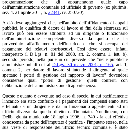
programmazione che gli appartengono quale capo
dell'amministrazione comunale ed ufficiale di governo (ex plurimis,
sez. 4, 21 aprile 2011, n.
22341
, rv. 250720).
A ciò deve aggiungersi che, nell'ambito dell'affidamento di appalti
pubblici, la qualifica di datore di lavoro ai fini della sicurezza sul
lavoro può ben essere attribuita ad un dirigente o funzionario
dell'amministrazione competente diverso da quello che ha
provveduto all'affidamento dell'incarico e che si occupa del
pagamento dei relativi corrispettivi. Così deve essere, infatti,
interpretato il D.Lgs. n. 81 del 2008, art. 2, comma 1, lett. b),
secondo periodo, nella parte in cui prevede che "nelle pubbliche
amministrazioni di cui al
D.Lgs. 30 marzo 2001, n. 165
, art. 1,
comma 2, per datore di lavoro si intende il dirigente al quale
spettano i poteri di gestione del rapporto di lavoro" dovendosi
considerare quali "poteri di gestione" quelli conferiti con
deliberazione dell'amministrazione di appartenenza.
Questo è quanto è avvenuto nel caso di specie, in cui pacificamente
l'incarico era stato conferito e i pagamenti dei compensi erano stati
effettuati da un dirigente e da un funzionario appartenenti ad un
ufficio diverso da quello diretto dall'imputato. Nondimeno, con
Delib. giunta municipale 18 luglio 1996, n. 749 - la cui effettiva
conoscenza da parte dell'imputato è pacifica - l'imputato stesso, nella
sua veste di responsabile dell'ufficio tecnico comunale, è stato