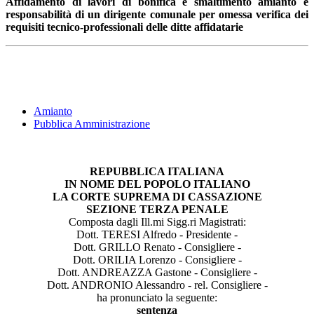
Affidamento di lavori di bonifica e smaltimento amianto e
responsabilità di un dirigente comunale per omessa verifica dei
requisiti tecnico-professionali delle ditte affidatarie
Amianto
Pubblica Amministrazione
REPUBBLICA ITALIANA
IN NOME DEL POPOLO ITALIANO
LA CORTE SUPREMA DI CASSAZIONE
SEZIONE TERZA PENALE
Composta dagli Ill.mi Sigg.ri Magistrati:
Dott. TERESI Alfredo - Presidente -
Dott. GRILLO Renato - Consigliere -
Dott. ORILIA Lorenzo - Consigliere -
Dott. ANDREAZZA Gastone - Consigliere -
Dott. ANDRONIO Alessandro - rel. Consigliere -
ha pronunciato la seguente:
sentenza