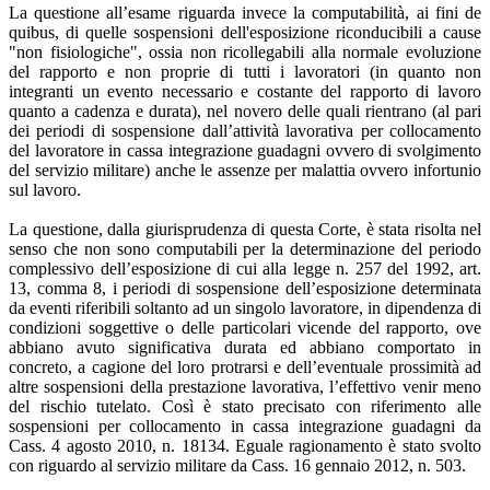
La questione all’esame riguarda invece la computabilità, ai fini de
quibus, di quelle sospensioni dell'esposizione riconducibili a cause
"non fisiologiche", ossia non ricollegabili alla normale evoluzione
del rapporto e non proprie di tutti i lavoratori (in quanto non
integranti un evento necessario e costante del rapporto di lavoro
quanto a cadenza e durata), nel novero delle quali rientrano (al pari
dei periodi di sospensione dall’attività lavorativa per collocamento
del lavoratore in cassa integrazione guadagni ovvero di svolgimento
del servizio militare) anche le assenze per malattia ovvero infortunio
sul lavoro.
La questione, dalla giurisprudenza di questa Corte, è stata risolta nel
senso che non sono computabili per la determinazione del periodo
complessivo dell’esposizione di cui alla legge n. 257 del 1992, art.
13, comma 8, i periodi di sospensione dell’esposizione determinata
da eventi riferibili soltanto ad un singolo lavoratore, in dipendenza di
condizioni soggettive o delle particolari vicende del rapporto, ove
abbiano avuto significativa durata ed abbiano comportato in
concreto, a cagione del loro protrarsi e dell’eventuale prossimità ad
altre sospensioni della prestazione lavorativa, l’effettivo venir meno
del rischio tutelato. Così è stato precisato con riferimento alle
sospensioni per collocamento in cassa integrazione guadagni da
Cass. 4 agosto 2010, n. 18134. Eguale ragionamento è stato svolto
con riguardo al servizio militare da Cass. 16 gennaio 2012, n. 503.