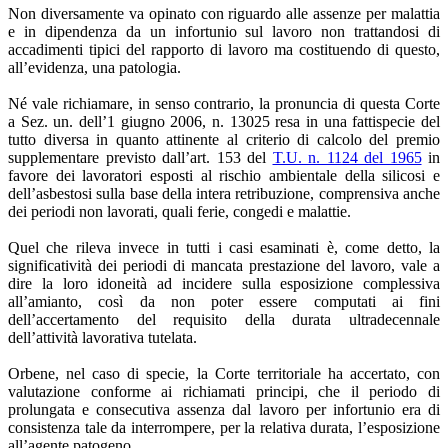
Non diversamente va opinato con riguardo alle assenze per malattia
e in dipendenza da un infortunio sul lavoro non trattandosi di
accadimenti tipici del rapporto di lavoro ma costituendo di questo,
all’evidenza, una patologia.
Né vale richiamare, in senso contrario, la pronuncia di questa Corte
a Sez. un. dell’1 giugno 2006, n. 13025 resa in una fattispecie del
tutto diversa in quanto attinente al criterio di calcolo del premio
supplementare previsto dall’art. 153 del
T.U. n. 1124 del 1965
in
favore dei lavoratori esposti al rischio ambientale della silicosi e
dell’asbestosi sulla base della intera retribuzione, comprensiva anche
dei periodi non lavorati, quali ferie, congedi e malattie.
Quel che rileva invece in tutti i casi esaminati è, come detto, la
significatività dei periodi di mancata prestazione del lavoro, vale a
dire la loro idoneità ad incidere sulla esposizione complessiva
all’amianto, così da non poter essere computati ai fini
dell’accertamento del requisito della durata ultradecennale
dell’attività lavorativa tutelata.
Orbene, nel caso di specie, la Corte territoriale ha accertato, con
valutazione conforme ai richiamati principi, che il periodo di
prolungata e consecutiva assenza dal lavoro per infortunio era di
consistenza tale da interrompere, per la relativa durata, l’esposizione
all’agente patogeno.