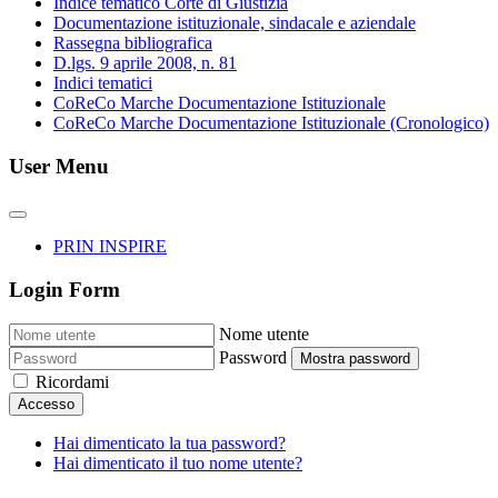
Indice tematico Corte di Giustizia
Documentazione istituzionale, sindacale e aziendale
Rassegna bibliografica
D.lgs. 9 aprile 2008, n. 81
Indici tematici
CoReCo Marche Documentazione Istituzionale
CoReCo Marche Documentazione Istituzionale (Cronologico)
User Menu
PRIN INSPIRE
Login Form
Nome utente
Password
Mostra password
Ricordami
Accesso
Hai dimenticato la tua password?
Hai dimenticato il tuo nome utente?