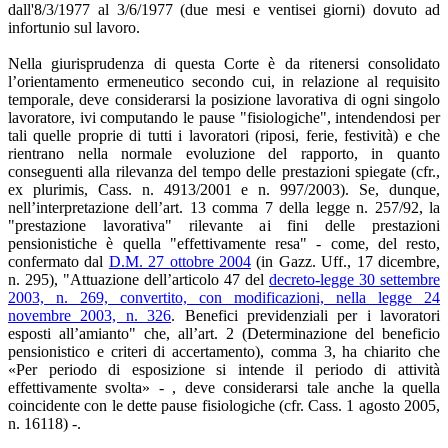
dall'8/3/1977 al 3/6/1977 (due mesi e ventisei giorni) dovuto ad
infortunio sul lavoro.
Nella giurisprudenza di questa Corte è da ritenersi consolidato
l’orientamento ermeneutico secondo cui, in relazione al requisito
temporale, deve considerarsi la posizione lavorativa di ogni singolo
lavoratore, ivi computando le pause "fisiologiche", intendendosi per
tali quelle proprie di tutti i lavoratori (riposi, ferie, festività) e che
rientrano nella normale evoluzione del rapporto, in quanto
conseguenti alla rilevanza del tempo delle prestazioni spiegate (cfr.,
ex plurimis, Cass. n. 4913/2001 e n. 997/2003). Se, dunque,
nell’interpretazione dell’art. 13 comma 7 della legge n. 257/92, la
"prestazione lavorativa" rilevante ai fini delle prestazioni
pensionistiche è quella "effettivamente resa" - come, del resto,
confermato dal
D.M. 27 ottobre 2004
(in Gazz. Uff., 17 dicembre,
n. 295), "Attuazione dell’articolo 47 del
decreto-legge 30 settembre
2003, n. 269, convertito, con modificazioni, nella legge 24
novembre 2003, n. 326
. Benefici previdenziali per i lavoratori
esposti all’amianto" che, all’art. 2 (Determinazione del beneficio
pensionistico e criteri di accertamento), comma 3, ha chiarito che
«Per periodo di esposizione si intende il periodo di attività
effettivamente svolta» - , deve considerarsi tale anche la quella
coincidente con le dette pause fisiologiche (cfr. Cass. 1 agosto 2005,
n. 16118) -.