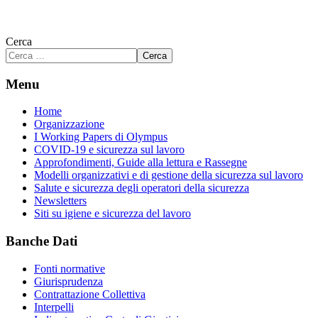
Cerca
Cerca
Menu
Home
Organizzazione
I Working Papers di Olympus
COVID-19 e sicurezza sul lavoro
Approfondimenti, Guide alla lettura e Rassegne
Modelli organizzativi e di gestione della sicurezza sul lavoro
Salute e sicurezza degli operatori della sicurezza
Newsletters
Siti su igiene e sicurezza del lavoro
Banche Dati
Fonti normative
Giurisprudenza
Contrattazione Collettiva
Interpelli