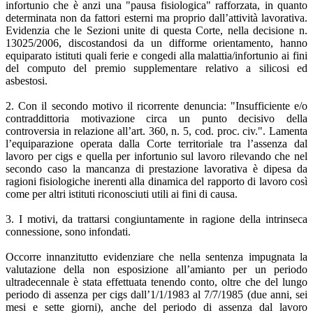
infortunio che è anzi una "pausa fisiologica" rafforzata, in quanto
determinata non da fattori esterni ma proprio dall’attività lavorativa.
Evidenzia che le Sezioni unite di questa Corte, nella decisione n.
13025/2006, discostandosi da un difforme orientamento, hanno
equiparato istituti quali ferie e congedi alla malattia/infortunio ai fini
del computo del premio supplementare relativo a silicosi ed
asbestosi.
2. Con il secondo motivo il ricorrente denuncia: "Insufficiente e/o
contraddittoria motivazione circa un punto decisivo della
controversia in relazione all’art. 360, n. 5, cod. proc. civ.". Lamenta
l’equiparazione operata dalla Corte territoriale tra l’assenza dal
lavoro per cigs e quella per infortunio sul lavoro rilevando che nel
secondo caso la mancanza di prestazione lavorativa è dipesa da
ragioni fisiologiche inerenti alla dinamica del rapporto di lavoro così
come per altri istituti riconosciuti utili ai fini di causa.
3. I motivi, da trattarsi congiuntamente in ragione della intrinseca
connessione, sono infondati.
Occorre innanzitutto evidenziare che nella sentenza impugnata la
valutazione della non esposizione all’amianto per un periodo
ultradecennale è stata effettuata tenendo conto, oltre che del lungo
periodo di assenza per cigs dall’1/1/1983 al 7/7/1985 (due anni, sei
mesi e sette giorni), anche del periodo di assenza dal lavoro