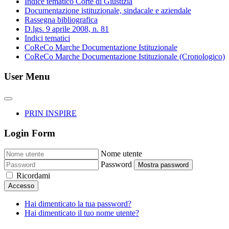
Indice tematico Corte di Giustizia
Documentazione istituzionale, sindacale e aziendale
Rassegna bibliografica
D.lgs. 9 aprile 2008, n. 81
Indici tematici
CoReCo Marche Documentazione Istituzionale
CoReCo Marche Documentazione Istituzionale (Cronologico)
User Menu
PRIN INSPIRE
Login Form
Nome utente
Password
Mostra password
Ricordami
Accesso
Hai dimenticato la tua password?
Hai dimenticato il tuo nome utente?