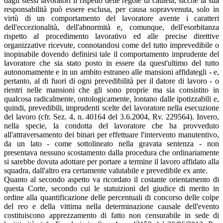
dagli stessi lavoratori il rispetto delle regole di cautela, sicché la sua
responsabilità può essere esclusa, per causa sopravvenuta, solo in
virtù di un comportamento del lavoratore avente i caratteri
dell'eccezionalità, dell'abnormità e, comunque, dell'esorbitanza
rispetto al procedimento lavorativo ed alle precise direttive
organizzative ricevute, connotandosi come del tutto imprevedibile o
inopinabile dovendo definirsi tale il comportamento imprudente del
lavoratore che sia stato posto in essere da quest'ultimo del tutto
autonomamente e in un ambito estraneo alle mansioni affidategli - e,
pertanto, al di fuori di ogni prevedibilità per il datore di lavoro - o
rientri nelle mansioni che gli sono proprie ma sia consistito in
qualcosa radicalmente, ontologicamente, lontano dalle ipotizzabili e,
quindi, prevedibili, imprudenti scelte del lavoratore nella esecuzione
del lavoro (cfr. Sez. 4, n. 40164 del 3.6.2004, Rv. 229564). Invero,
nella specie, la condotta del lavoratore che ha provveduto
all'attraversamento dei binari per effettuare l'intervento manutentivo,
da un lato - come sottolineato nella gravata sentenza - non
presentava nessuno scostamento dalla procedura che ordinariamente
si sarebbe dovuta adottare per portare a termine il lavoro affidato alla
squadra, dall'altro era certamente valutabile e prevedibile ex ante.
Quanto al secondo aspetto va ricordato il costante orientamento di
questa Corte, secondo cui le statuizioni del giudice di merito in
ordine alla quantificazione delle percentuali di concorso delle colpe
del reo e della vittima nella determinazione causale dell'evento
costituiscono apprezzamento di fatto non censurabile in sede di