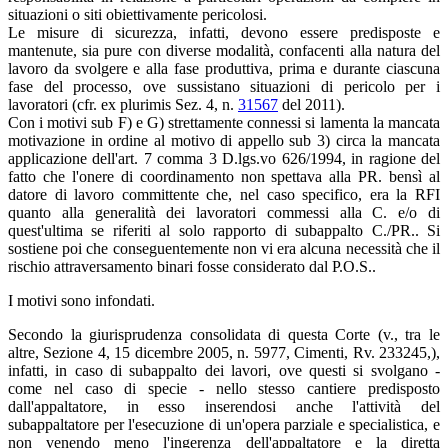
situazioni o siti obiettivamente pericolosi.
Le misure di sicurezza, infatti, devono essere predisposte e
mantenute, sia pure con diverse modalità, confacenti alla natura del
lavoro da svolgere e alla fase produttiva, prima e durante ciascuna
fase del processo, ove sussistano situazioni di pericolo per i
lavoratori (cfr. ex plurimis Sez. 4, n.
31567
del 2011).
Con i motivi sub F) e G) strettamente connessi si lamenta la mancata
motivazione in ordine al motivo di appello sub 3) circa la mancata
applicazione dell'art. 7 comma 3 D.lgs.vo 626/1994, in ragione del
fatto che l'onere di coordinamento non spettava alla PR. bensì al
datore di lavoro committente che, nel caso specifico, era la RFI
quanto alla generalità dei lavoratori commessi alla C. e/o di
quest'ultima se riferiti al solo rapporto di subappalto C./PR.. Si
sostiene poi che conseguentemente non vi era alcuna necessità che il
rischio attraversamento binari fosse considerato dal P.O.S..
I motivi sono infondati.
Secondo la giurisprudenza consolidata di questa Corte (v., tra le
altre, Sezione 4, 15 dicembre 2005, n. 5977, Cimenti, Rv. 233245,),
infatti, in caso di subappalto dei lavori, ove questi si svolgano -
come nel caso di specie - nello stesso cantiere predisposto
dall'appaltatore, in esso inserendosi anche l'attività del
subappaltatore per l'esecuzione di un'opera parziale e specialistica, e
non venendo meno l'ingerenza dell'appaltatore e la diretta