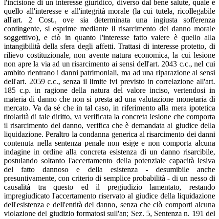
l'incisione di un interesse giuridico, diverso dal bene salute, quale è
quello all'interesse e all'integrità morale (la cui tutela, ricollegabile
all'art. 2 Cost., ove sia determinata una ingiusta sofferenza
contingente, si esprime mediante il risarcimento del danno morale
soggettivo), e ciò in quanto l'interesse fatto valere è quello alla
intangibilità della sfera degli affetti. Trattasi di interesse protetto, di
rilievo costituzionale, non avente natura economica, la cui lesione
non apre la via ad un risarcimento ai sensi dell'art. 2043 c.c., nel cui
ambito rientrano i danni patrimoniali, ma ad una riparazione ai sensi
dell'art. 2059 c.c., senza il limite ivi previsto in correlazione all'art.
185 c.p. in ragione della natura del valore inciso, vertendosi in
materia di danno che non si presta ad una valutazione monetaria di
mercato. Va da sé che in tal caso, in riferimento alla mera ipotetica
titolarità di tale diritto, va verificata la concreta lesione che comporta
il risarcimento del danno, verifica che è demandata al giudice della
liquidazione. Peraltro la condanna generica al risarcimento dei danni
contenuta nella sentenza penale non esige e non comporta alcuna
indagine in ordine alla concreta esistenza di un danno risarcibile,
postulando soltanto l'accertamento della potenziale capacità lesiva
del fatto dannoso e della esistenza - desumibile anche
presuntivamente, con criterio di semplice probabilità - di un nesso di
causalità tra questo ed il pregiudizio lamentato, restando
impregiudicato l'accertamento riservato al giudice della liquidazione
dell'esistenza e dell'entità del danno, senza che ciò comporti alcuna
violazione del giudizio formatosi sull'an; Sez. 5, Sentenza n. 191 del