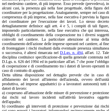
nel medesimo cantiere, di più imprese. Esso prevede (prevedeva), in
alcuni casi, la presenza già nella fase progettuale, della figura del
coordinatore per la progettazione. Analogamente, sempre nel caso di
compresenza di più imprese, nella fase esecutiva è prevista la figura
del coordinatore per l'esecuzione dei lavori. Lo stesso decreto
dettagliatamente definisce agli artt. 4 e 5, i compiti di tali figure,
imponendo particolarmente, nella fase esecutiva che qui interessa,
obblighi di coordinamento della cooperazione tra i diversi soggetti
coinvolti nel cantiere. La particolare attenzione al tema della
coordinamento dell'azione delle imprese operanti nel cantiere, al fine
di fronteggiare i rischi risultanti dalla eventuale presenza simultanea
o successiva, è altresì rimarcata nel
D.Lgs. n. 494
, all'art. 12. Tale
disciplina costituisce specificazione-di quella generale contenuta nel
D.Lgs. n. 626 del 1994 ed in particolare all'art. 7 che pone l’obbligo
di cooperazione e di coordinamento tra i datori di lavoro operanti in
caso di contratto di appalto.
Detta ultima disposizione nel dettaglio prevede che in caso di
affidamento dei lavori all'interno dell'azienda, ovvero dell'unità
produttiva, ad imprese appaltatrici (o a lavoratori autonomi) tutti i
datori di lavoro:
a) cooperano all'attuazione delle misure di prevenzione e protezione
dai rischi sul lavoro incidenti sull'attività lavorativa oggetto
dell'appalto;
b) coordinano gli interventi di protezione e prevenzione dai rischi
cui sono esposti i lavoratori, informandosi reciprocamente anche al