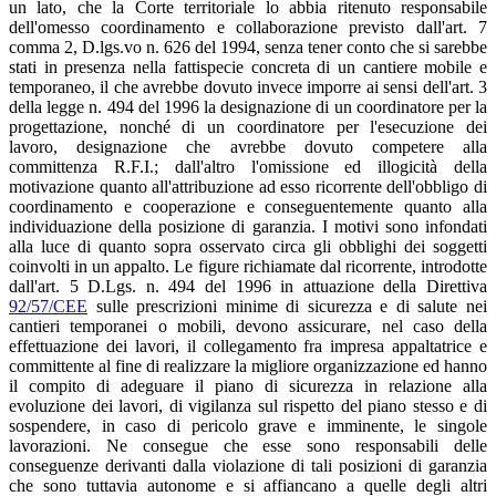
un lato, che la Corte territoriale lo abbia ritenuto responsabile
dell'omesso coordinamento e collaborazione previsto dall'art. 7
comma 2, D.lgs.vo n. 626 del 1994, senza tener conto che si sarebbe
stati in presenza nella fattispecie concreta di un cantiere mobile e
temporaneo, il che avrebbe dovuto invece imporre ai sensi dell'art. 3
della legge n. 494 del 1996 la designazione di un coordinatore per la
progettazione, nonché di un coordinatore per l'esecuzione dei
lavoro, designazione che avrebbe dovuto competere alla
committenza R.F.I.; dall'altro l'omissione ed illogicità della
motivazione quanto all'attribuzione ad esso ricorrente dell'obbligo di
coordinamento e cooperazione e conseguentemente quanto alla
individuazione della posizione di garanzia. I motivi sono infondati
alla luce di quanto sopra osservato circa gli obblighi dei soggetti
coinvolti in un appalto. Le figure richiamate dal ricorrente, introdotte
dall'art. 5 D.Lgs. n. 494 del 1996 in attuazione della Direttiva
92/57/CEE
sulle prescrizioni minime di sicurezza e di salute nei
cantieri temporanei o mobili, devono assicurare, nel caso della
effettuazione dei lavori, il collegamento fra impresa appaltatrice e
committente al fine di realizzare la migliore organizzazione ed hanno
il compito di adeguare il piano di sicurezza in relazione alla
evoluzione dei lavori, di vigilanza sul rispetto del piano stesso e di
sospendere, in caso di pericolo grave e imminente, le singole
lavorazioni. Ne consegue che esse sono responsabili delle
conseguenze derivanti dalla violazione di tali posizioni di garanzia
che sono tuttavia autonome e si affiancano a quelle degli altri