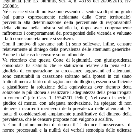
legittimità. (cfr. Ex plurimis, Sez. 4, n. 43159 del 20/06/2013, Rv.
258083).
Né sussiste vizio di motivazione essendo la sentenza di primo grado
(sul punto espressamente richiamata dalla Corte territoriale),
pervenuta alla determinazione della percentuale di responsabilità
della vittima nella misura suindicata, dopo aver congruamente
raffrontato i comportamenti dei protagonisti delle vicenda e valutato
i fatti come concretamente si svolsero.
Con il motivo di gravame sub L) sono sollevate, infine, censure
relativamente al diniego della prevalenza delle attenuanti generiche.
Anche in tal caso le censure sono infondate.
Va ricordato che questa Corte di legittimità, con giurisprudenza
consolidata ha stabilito che le statuizioni relative alla pena ed al
giudizio di comparazione tra circostanze aggravanti ed attenuanti
sono censurabili in cassazione soltanto nella ipotesi in cui siano
frutto di mero arbitrio o di ragionamento illogico, essendo sufficiente
a giustificare la soluzione della equivalenza aver ritenuto detta
soluzione la più idonea a realizzare l'adeguatezza della pena irrogata
in concreto" (cfr. Cass. 1, 15542/01, Pelini). Nel caso di specie, il
giudice di merito, con adeguata motivazione, ha spiegato di non
ritenere i ricorrenti meritevoli della prevalenza delle attenuanti. Si
tratta di considerazioni ampiamente giustificative del diniego della
prevalenza, che le censure proposte non valgono a scalfire.
5. Con il primo motivo di ricorso il T. deduce l'inosservanza di
norme processuali e la nullità dei verbali stenotipia delle udienze