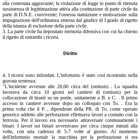
alla contestata aggravante; la violazione di legge in punto di ritenuta
sussistenza di legittimazione attiva alla costituzione di parte civile da
parte di D.N.E. convivente; l'omessa statuizione e motivazione sulla
impugnazione dell'ordinanza emessa dal giudice di I grado di rigetto
della istanza di esclusione della parte civile.
3. La parte civile ha depositato memoria difensiva con cui ha chiesto
il rigetto di entrambi i ricorsi.
Diritto
4. I ricorsi sono infondati. L'infortunio è stato così ricostruito nella
gravata sentenza:
"L'incidente avvenne alle 20,00 circa del (omissis) . La squadra
lavorava da circa 10 giorni nel cantiere di (omissis) per la
collocazione di tiranti su un ponte, unitamente a B. e C. . Il primo
accesso in cantiere avvenne dopo un colloquio con To. . Era la
prima volta che il P. , dipendente della PR. di To. come operaio
generico addetto alle perforazioni effettuava lavori a contatto con la
ferrovia. Per il lavoro era necessario attraversare continuamente i
binari. I lavori sui binari avvenivano per circa cinque minuti alla
volta, con una cadenza di 5-7 volte al giorno. Al momento
dell'infortunio mortale la macchina per la perforazione si era