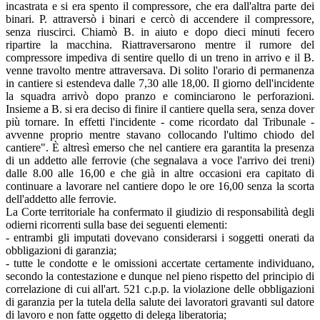
incastrata e si era spento il compressore, che era dall'altra parte dei
binari. P. attraversò i binari e cercò di accendere il compressore,
senza riuscirci. Chiamò B. in aiuto e dopo dieci minuti fecero
ripartire la macchina. Riattraversarono mentre il rumore del
compressore impediva di sentire quello di un treno in arrivo e il B.
venne travolto mentre attraversava. Di solito l'orario di permanenza
in cantiere si estendeva dalle 7,30 alle 18,00. Il giorno dell'incidente
la squadra arrivò dopo pranzo e cominciarono le perforazioni.
Insieme a B. si era deciso di finire il cantiere quella sera, senza dover
più tornare. In effetti l'incidente - come ricordato dal Tribunale -
avvenne proprio mentre stavano collocando l'ultimo chiodo del
cantiere". È altresì emerso che nel cantiere era garantita la presenza
di un addetto alle ferrovie (che segnalava a voce l'arrivo dei treni)
dalle 8.00 alle 16,00 e che già in altre occasioni era capitato di
continuare a lavorare nel cantiere dopo le ore 16,00 senza la scorta
dell'addetto alle ferrovie.
La Corte territoriale ha confermato il giudizio di responsabilità degli
odierni ricorrenti sulla base dei seguenti elementi:
- entrambi gli imputati dovevano considerarsi i soggetti onerati da
obbligazioni di garanzia;
- tutte le condotte e le omissioni accertate certamente individuano,
secondo la contestazione e dunque nel pieno rispetto del principio di
correlazione di cui all'art. 521 c.p.p. la violazione delle obbligazioni
di garanzia per la tutela della salute dei lavoratori gravanti sul datore
di lavoro e non fatte oggetto di delega liberatoria;