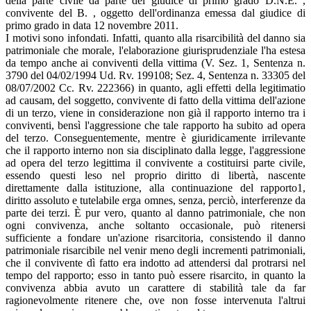
della parte civile da parte del giudice di primo grado D.N.E. ,
convivente del B. , oggetto dell'ordinanza emessa dal giudice di
primo grado in data 12 novembre 2011.
I motivi sono infondati. Infatti, quanto alla risarcibilità del danno sia
patrimoniale che morale, l'elaborazione giurisprudenziale l'ha estesa
da tempo anche ai conviventi della vittima (V. Sez. 1, Sentenza n.
3790 del 04/02/1994 Ud. Rv. 199108; Sez. 4, Sentenza n. 33305 del
08/07/2002 Cc. Rv. 222366) in quanto, agli effetti della legitimatio
ad causam, del soggetto, convivente di fatto della vittima dell'azione
di un terzo, viene in considerazione non già il rapporto interno tra i
conviventi, bensì l'aggressione che tale rapporto ha subito ad opera
del terzo. Conseguentemente, mentre è giuridicamente irrilevante
che il rapporto interno non sia disciplinato dalla legge, l'aggressione
ad opera del terzo legittima il convivente a costituirsi parte civile,
essendo questi leso nel proprio diritto di libertà, nascente
direttamente dalla istituzione, alla continuazione del rapporto1,
diritto assoluto e tutelabile erga omnes, senza, perciò, interferenze da
parte dei terzi. È pur vero, quanto al danno patrimoniale, che non
ogni convivenza, anche soltanto occasionale, può ritenersi
sufficiente a fondare un'azione risarcitoria, consistendo il danno
patrimoniale risarcibile nel venir meno degli incrementi patrimoniali,
che il convivente dì fatto era indotto ad attendersi dal protrarsi nel
tempo del rapporto; esso in tanto può essere risarcito, in quanto la
convivenza abbia avuto un carattere di stabilità tale da far
ragionevolmente ritenere che, ove non fosse intervenuta l'altrui