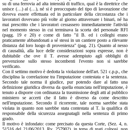
su di una ferrovia ad alta intensità di traffico, qual è la direttrice che
unisce (…) al (…), né si è preoccupato del tipo di lavorazione che
doveva essere effettuata ed in particolare della circostanza che i
lavoratori dovevano più volte al giorno attraversare i binari, né ha
mai prescritto che i lavoratori cessassero immediatamente l'attività
nel momento stesso in cui terminava la scorta del personale RFI
(pagg. 19 e 20) e come di fatto "il B. ed i colleghi erano
praticamente abbandonati a sé stessi in un cantiere posto a rilevante
distanza dal loro luogo di provenienza" (pag. 21). Quanto al nesso
di causalità, alla luce delle considerazioni sopra espresse, non è
dubitabile che ove il T. avesse adempiuto agli obblighi di
prevenzione sullo stesso incombenti l'evento non si sarebbe
verificato.
Con il settimo motivo è dedotta la violazione dell'art. 521 c.p.p., che
disciplina la correlazione tra l'imputazione contestata e la sentenza.
Secondo tale norma il giudice, pur potendo dare al fatto una
definizione giuridica diversa da quella enunciata nell'imputazione, è
tenuto a disporre con ordinanza la trasmissione degli atti al pubblico
ministero se accerti che il fatto è diverso da come descritto
nell'imputazione. Secondo il ricorrente, tale norma sarebbe stata
violata in quanto non sarebbe stata contestata al T. la qualifica di
responsabile della sicurezza assegnatagli nella sentenza di primo
grado.
Il motivo è infondato: come precisato da questa Corte, (Sez. 4, n.
51516 del 21/06/2013, Rv. 257902), in tema di reati colposi, non