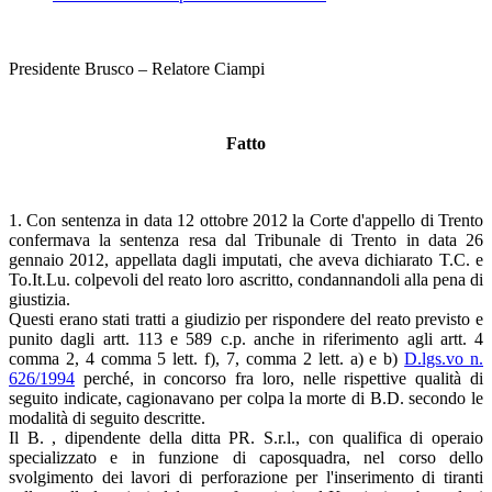
Presidente Brusco – Relatore Ciampi
Fatto
1. Con sentenza in data 12 ottobre 2012 la Corte d'appello di Trento
confermava la sentenza resa dal Tribunale di Trento in data 26
gennaio 2012, appellata dagli imputati, che aveva dichiarato T.C. e
To.It.Lu. colpevoli del reato loro ascritto, condannandoli alla pena di
giustizia.
Questi erano stati tratti a giudizio per rispondere del reato previsto e
punito dagli artt. 113 e 589 c.p. anche in riferimento agli artt. 4
comma 2, 4 comma 5 lett. f), 7, comma 2 lett. a) e b)
D.lgs.vo n.
626/1994
perché, in concorso fra loro, nelle rispettive qualità di
seguito indicate, cagionavano per colpa la morte di B.D. secondo le
modalità di seguito descritte.
Il B. , dipendente della ditta PR. S.r.l., con qualifica di operaio
specializzato e in funzione di caposquadra, nel corso dello
svolgimento dei lavori di perforazione per l'inserimento di tiranti