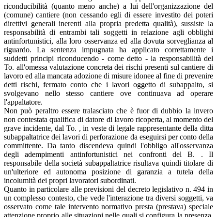
riconducibilità (quanto meno anche) a lui dell'organizzazione del
(comune) cantiere (non cessando egli di essere investito dei poteri
direttivi generali inerenti alla propria predetta qualità), sussiste la
responsabilità di entrambi tali soggetti in relazione agli obblighi
antinfortunistici, alla loro osservanza ed alla dovuta sorveglianza al
riguardo. La sentenza impugnata ha applicato correttamente i
suddetti principi riconducendo - come detto - la responsabilità del
To. all'omessa valutazione concreta dei rischi presenti sul cantiere di
lavoro ed alla mancata adozione di misure idonee al fine di prevenire
detti rischi, fermato conto che i lavori oggetto di subappalto, si
svolgevano nello stesso cantiere ove continuava ad operare
l'appaltatore.
Non può peraltro essere tralasciato che è fuor di dubbio la invero
non contestata qualifica di datore di lavoro ricoperta, al momento del
grave incidente, dal To. , in veste di legale rappresentante della ditta
subappaltatrice dei lavori di perforazione da eseguirsi per conto della
committente. Da tanto discendeva quindi l'obbligo all'osservanza
degli adempimenti antinfortunistici nei confronti del B. . Il
responsabile della società subappaltatrice risultava quindi titolare di
un'ulteriore ed autonoma posizione di garanzia a tutela della
incolumità dei propri lavoratori subordinati.
Quanto in particolare alle previsioni del decreto legislativo n. 494 in
un complesso contesto, che vede l'interazione tra diversi soggetti, va
osservato come tale intervento normativo presta (prestava) speciale
attenzione proprio alle situazioni nelle quali si configura la presenza,