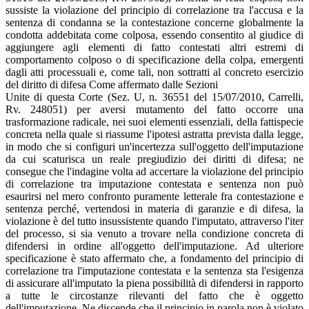
sussiste la violazione del principio di correlazione tra l'accusa e la
sentenza di condanna se la contestazione concerne globalmente la
condotta addebitata come colposa, essendo consentito al giudice di
aggiungere agli elementi di fatto contestati altri estremi di
comportamento colposo o di specificazione della colpa, emergenti
dagli atti processuali e, come tali, non sottratti al concreto esercizio
del diritto di difesa Come affermato dalle Sezioni
Unite di questa Corte (Sez. U, n. 36551 del 15/07/2010, Carrelli,
Rv. 248051) per aversi mutamento del fatto occorre una
trasformazione radicale, nei suoi elementi essenziali, della fattispecie
concreta nella quale si riassume l'ipotesi astratta prevista dalla legge,
in modo che si configuri un'incertezza sull'oggetto dell'imputazione
da cui scaturisca un reale pregiudizio dei diritti di difesa; ne
consegue che l'indagine volta ad accertare la violazione del principio
di correlazione tra imputazione contestata e sentenza non può
esaurirsi nel mero confronto puramente letterale fra contestazione e
sentenza perché, vertendosi in materia di garanzie e di difesa, la
violazione è del tutto insussistente quando l'imputato, attraverso l'iter
del processo, si sia venuto a trovare nella condizione concreta di
difendersi in ordine all'oggetto dell'imputazione. Ad ulteriore
specificazione è stato affermato che, a fondamento del principio di
correlazione tra l'imputazione contestata e la sentenza sta l'esigenza
di assicurare all'imputato la piena possibilità di difendersi in rapporto
a tutte le circostanze rilevanti del fatto che è oggetto
dell'imputazione. Ne discende che il principio in parola non è violato