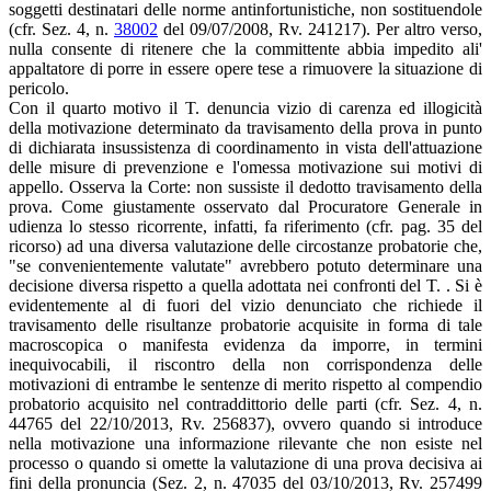
soggetti destinatari delle norme antinfortunistiche, non sostituendole
(cfr. Sez. 4, n.
38002
del 09/07/2008, Rv. 241217). Per altro verso,
nulla consente di ritenere che la committente abbia impedito ali'
appaltatore di porre in essere opere tese a rimuovere la situazione di
pericolo.
Con il quarto motivo il T. denuncia vizio di carenza ed illogicità
della motivazione determinato da travisamento della prova in punto
di dichiarata insussistenza di coordinamento in vista dell'attuazione
delle misure di prevenzione e l'omessa motivazione sui motivi di
appello. Osserva la Corte: non sussiste il dedotto travisamento della
prova. Come giustamente osservato dal Procuratore Generale in
udienza lo stesso ricorrente, infatti, fa riferimento (cfr. pag. 35 del
ricorso) ad una diversa valutazione delle circostanze probatorie che,
"se convenientemente valutate" avrebbero potuto determinare una
decisione diversa rispetto a quella adottata nei confronti del T. . Si è
evidentemente al di fuori del vizio denunciato che richiede il
travisamento delle risultanze probatorie acquisite in forma di tale
macroscopica o manifesta evidenza da imporre, in termini
inequivocabili, il riscontro della non corrispondenza delle
motivazioni di entrambe le sentenze di merito rispetto al compendio
probatorio acquisito nel contraddittorio delle parti (cfr. Sez. 4, n.
44765 del 22/10/2013, Rv. 256837), ovvero quando si introduce
nella motivazione una informazione rilevante che non esiste nel
processo o quando si omette la valutazione di una prova decisiva ai
fini della pronuncia (Sez. 2, n. 47035 del 03/10/2013, Rv. 257499