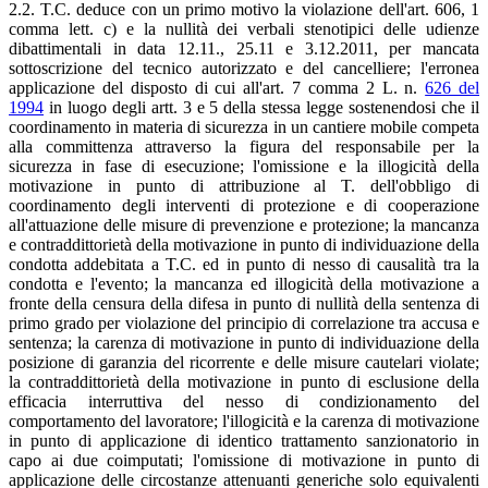
2.2. T.C. deduce con un primo motivo la violazione dell'art. 606, 1
comma lett. c) e la nullità dei verbali stenotipici delle udienze
dibattimentali in data 12.11., 25.11 e 3.12.2011, per mancata
sottoscrizione del tecnico autorizzato e del cancelliere; l'erronea
applicazione del disposto di cui all'art. 7 comma 2 L. n.
626 del
1994
in luogo degli artt. 3 e 5 della stessa legge sostenendosi che il
coordinamento in materia di sicurezza in un cantiere mobile competa
alla committenza attraverso la figura del responsabile per la
sicurezza in fase di esecuzione; l'omissione e la illogicità della
motivazione in punto di attribuzione al T. dell'obbligo di
coordinamento degli interventi di protezione e di cooperazione
all'attuazione delle misure di prevenzione e protezione; la mancanza
e contraddittorietà della motivazione in punto di individuazione della
condotta addebitata a T.C. ed in punto di nesso di causalità tra la
condotta e l'evento; la mancanza ed illogicità della motivazione a
fronte della censura della difesa in punto di nullità della sentenza di
primo grado per violazione del principio di correlazione tra accusa e
sentenza; la carenza di motivazione in punto di individuazione della
posizione di garanzia del ricorrente e delle misure cautelari violate;
la contraddittorietà della motivazione in punto di esclusione della
efficacia interruttiva del nesso di condizionamento del
comportamento del lavoratore; l'illogicità e la carenza di motivazione
in punto di applicazione di identico trattamento sanzionatorio in
capo ai due coimputati; l'omissione di motivazione in punto di
applicazione delle circostanze attenuanti generiche solo equivalenti