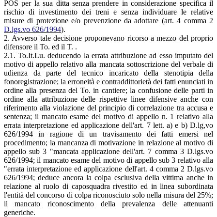
POS per la sua ditta senza prendere in considerazione specifica il
rischio di investimento dei treni e senza individuare le relative
misure di protezione e/o prevenzione da adottare (art. 4 comma 2
D.lgs.vo 626/1994
).
2. Avverso tale decisione proponevano ricorso a mezzo del proprio
difensore il To. ed il T. .
2.1. To.It.Lu. deducendo la errata attribuzione ad esso imputato del
motivo di appello relativo alla mancata sottoscrizione del verbale di
udienza da parte del tecnico incaricato della stenotipia della
fonoregistrazione; la erroneità e contraddittorietà dei fatti enunciati in
ordine alla presenza del To. in cantiere; la confusione delle parti in
ordine alla attribuzione delle rispettive linee difensive anche con
riferimento alla violazione del principio di correlazione tra accusa e
sentenza; il mancato esame del motivo di appello n. 1 relativo alla
errata interpretazione ed applicazione dell'art. 7 lett. a) e b) D.lg,vo
626/1994 in ragione di un travisamento dei fatti emersi nel
procedimento; la mancanza di motivazione in relazione al motivo di
appello sub 3 "mancata applicazione dell'art. 7 comma 3 D.lgs.vo
626/1994; il mancato esame del motivo di appello sub 3 relativo alla
"errata interpretazione ed applicazione dell'art. 4 comma 2 D.lgs.vo
626/1994; deduce ancora la colpa esclusiva della vittima anche in
relazione al ruolo di caposquadra rivestito ed in linea subordinata
l'entità del concorso di colpa riconosciuto solo nella misura del 25%;
il mancato riconoscimento della prevalenza delle attenuanti
generiche.