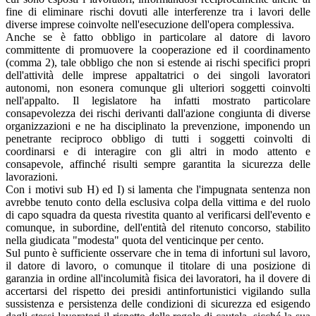
fine di eliminare rischi dovuti alle interferenze tra i lavori delle
diverse imprese coinvolte nell'esecuzione dell'opera complessiva.
Anche se è fatto obbligo in particolare al datore di lavoro
committente di promuovere la cooperazione ed il coordinamento
(comma 2), tale obbligo che non si estende ai rischi specifici propri
dell'attività delle imprese appaltatrici o dei singoli lavoratori
autonomi, non esonera comunque gli ulteriori soggetti coinvolti
nell'appalto. Il legislatore ha infatti mostrato particolare
consapevolezza dei rischi derivanti dall'azione congiunta di diverse
organizzazioni e ne ha disciplinato la prevenzione, imponendo un
penetrante reciproco obbligo di tutti i soggetti coinvolti di
coordinarsi e di interagire con gli altri in modo attento e
consapevole, affinché risulti sempre garantita la sicurezza delle
lavorazioni.
Con i motivi sub H) ed I) si lamenta che l'impugnata sentenza non
avrebbe tenuto conto della esclusiva colpa della vittima e del ruolo
di capo squadra da questa rivestita quanto al verificarsi dell'evento e
comunque, in subordine, dell'entità del ritenuto concorso, stabilito
nella giudicata "modesta" quota del venticinque per cento.
Sul punto è sufficiente osservare che in tema di infortuni sul lavoro,
il datore di lavoro, o comunque il titolare di una posizione di
garanzia in ordine all'incolumità fisica dei lavoratori, ha il dovere di
accertarsi del rispetto dei presidi antinfortunistici vigilando sulla
sussistenza e persistenza delle condizioni di sicurezza ed esigendo