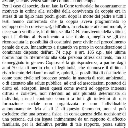
azione, la convivenza sarebbe continuata nel tempo.
Per il caso di specie, da un lato la Corte territoriale ha congruamente
motivato in ordine alla stabilità della convivenza (la coppia era in
attesa di un figlio nato pochi giorni dopo la morte del padre e tutti i
testi hanno confermato che la coppia aveva programmato lo
sviluppo della convivenza), dall'altro, in relazione ai danni morali, è
necessario verificare, in diritto, se alla D.N. convivente della vittima,
spetti il diritto al risarcimento a tale titolo o, meglio se gli era
riconosciuta la possibilità di costituirsi parte civile nel procedimento
penale de quo. Innanzitutto a riguardo va preso in considerazione il
combinato disposto dell'art. 74 c.p.p. e art. 185 c.p., tale ultima
norma non fa riferimento alla sola persona offesa dal reato, ma al
danneggiato in genere. Copiosa è la giurisprudenza, a partire dagli
anni 70 sia di merito che di legittimità, che riconosce il diritto al
risarcimento dei danni morali e, quindi, la possibilità di costituzione
come parte civile nel processo penale, in materia di reati ambientali,
o di attentato alla salute pubblica, ad enti ed associazioni portatori di
diritti ed. adespoti, intesi questi come aventi ad oggetto interessi
diffusi e collettivi, non riferibili ad una pluralità determinata di
individui, ma al contrario comuni a tutti gli individui di una
formazione sociale non organizzata e non individuabile
autonomamente. Ma al di là di questo fenomeno, non si può
escludere che una persona fisica, in conseguenza della uccisione di
una persona, cui era legata intimamente da un rapporto di affectio
familiaris, per la definitiva perdita di tale rapporto, possa subire