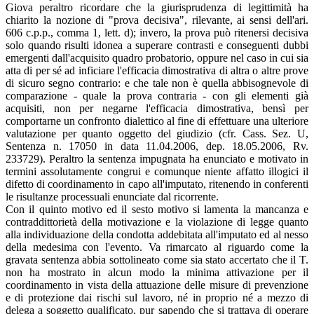
Giova peraltro ricordare che la giurisprudenza di legittimità ha
chiarito la nozione di "prova decisiva", rilevante, ai sensi dell'ari.
606 c.p.p., comma 1, lett. d); invero, la prova può ritenersi decisiva
solo quando risulti idonea a superare contrasti e conseguenti dubbi
emergenti dall'acquisito quadro probatorio, oppure nel caso in cui sia
atta di per sé ad inficiare l'efficacia dimostrativa di altra o altre prove
di sicuro segno contrario: e che tale non è quella abbisognevole di
comparazione - quale la prova contraria - con gli elementi già
acquisiti, non per negarne l'efficacia dimostrativa, bensì per
comportarne un confronto dialettico al fine di effettuare una ulteriore
valutazione per quanto oggetto del giudizio (cfr. Cass. Sez. U,
Sentenza n. 17050 in data 11.04.2006, dep. 18.05.2006, Rv.
233729). Peraltro la sentenza impugnata ha enunciato e motivato in
termini assolutamente congrui e comunque niente affatto illogici il
difetto di coordinamento in capo all'imputato, ritenendo in conferenti
le risultanze processuali enunciate dal ricorrente.
Con il quinto motivo ed il sesto motivo si lamenta la mancanza e
contraddittorietà della motivazione e la violazione di legge quanto
alla individuazione della condotta addebitata all'imputato ed al nesso
della medesima con l'evento. Va rimarcato al riguardo come la
gravata sentenza abbia sottolineato come sia stato accertato che il T.
non ha mostrato in alcun modo la minima attivazione per il
coordinamento in vista della attuazione delle misure di prevenzione
e di protezione dai rischi sul lavoro, né in proprio né a mezzo di
delega a soggetto qualificato, pur sapendo che si trattava di operare