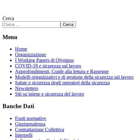
Cerca
Cerca
Menu
Home
Organizzazione
I Working Papers di Olympus
COVID-19 e sicurezza sul lavoro
Approfondimenti, Guide alla lettura e Rassegne
Modelli organizzativi e di gestione della sicurezza sul lavoro
Salute e sicurezza degli operatori della sicurezza
Newsletters
Siti su igiene e sicurezza del lavoro
Banche Dati
Fonti normative
Giurisprudenza
Contrattazione Collettiva
Interpelli