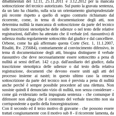
dibattimentali del 12.11, 25.11.2011 e 3.12.2012 per la mancata
sottoscrizione del tecnico autorizzato. Sul punto la gravata sentenza,
da un lato ha chiarito, sulla scia un orientamento giurisprudenziale
più recente rispetto a quello di segno contrario richiamato dal
ricorrente, come, in tema di documentazione degli atti, non
determina nullità la mancanza di sottoscrizione da parte del tecnico
sulle trascrizioni stenotipiche delle udienze o nel testo delle relative
registrazioni, dall'altro ha attestato che il verbale (ed. riassuntivo) di
udienza risulta regolarmente sottoscritto dal giudice e dal cancelliere.
Orbene, come ha già affermato questa Corte (Sez. 1, 11.1.2007,
Risaliti, Rv. 235684), contrariamente al convincimento difensivo, in
tema di documentazione degli atti, bisogna distinguere il verbale
riassuntivo che deve necessariamente essere sottoscritto a pena di
nullità ai sensi dell'art. 142 c.p.p. dall'ausiliario del giudice, dalla
trascrizione stenotipica delle udienze o dal testo della relativa
registrazione, documenti che devono essere uniti agli atti del
processo insieme ai nastri; in questo ultimo caso la omessa
sottoscrizione da parte del tecnico non è prevista a pena di nullità
anche perché è sempre possibile procedere ad una rilettura. Non
sussiste quindi il denunciato vizio di nullità, non senza considerare -
come già evidenziato nella impugnata sentenza - che comunque il
difensore non allega che il contenuto del verbale trascritto non sia
corrispondente a quello della fonoregistrazione.
Con il secondo ed il terzo motivo di gravame - che possono essere
trattati congiuntamente con il motivo sub 8 - il ricorrente lamenta, da