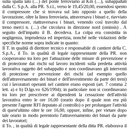
sulla spalla lato (…) del ponte ferroviario al Km (…), subappaltati
dalla C. S.p.A. alla PR. S.r.l., verso le 19,45/20,00, essendosi spento
il compressore che si trovava sul lato opposto a quello della
lavorazione, oltre la linea ferroviaria, attraversava i binari e, riavviato
il compressore, riattraversava i binari, venendo così travolto dal
treno merci n. (…) che circolava in direzione nord (omissis) . A
seguito dell'impatto il B. decedeva. La colpa era consistita in
negligenza, imprudenza ed imperizia, nonché nelle violazioni delle
specifiche norme sopra indicate in quanto:
Il T. in qualità di direttore tecnico e responsabile di cantiere della C.
S.p.A., il To. in qualità di legale rappresentante della PR. non
cooperavano tra loro per l'attuazione delle misure di prevenzione e
di protezione dai rischi sul lavoro incidenti sulla predetta attività
lavorativa oggetto del subappalto e non coordinavano gli interventi
di protezione e prevenzione dei rischi (ad esempio quello
dell'attraversamento dei binari e dell'investimento da parte dei treni)
cui i lavoratori operanti nel cantiere erano esposti (art. 7 comma 2
lett. a) e b) D.lgs.vo 626/1994); in particolare non si coordinavano
tra loro per prescrivere ai dipendenti la cessazione dell'attività
lavorativa entro le ore 16,00 (orario dopo il quale non era più
presente l'agente RFI deputato al controllo) o per prolungare l'attività
di quest'ultimo oltre le ore 16,00, oppure, infine, per vietare dopo
tale orario in modo perentorio l'attraversamento dei binari da parte
dei lavoratori;
il To. , in qualità di legale rappresentante della ditta PR. elaborava il