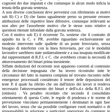
cognomi dei due imputati e che comunque in alcun modo inficia la
tenuta della gravata sentenza.
A non diverse conclusioni deve pervenirsi con riferimento ai motivi
sub B) C) e D) che fanno ugualmente perno su presunte erronee
attribuzioni delle rispettive linee difensive, comunque irrilevanti se
non altro per l'assorbente motivo che le stesse sono relative a
questioni ritenute infondate dalla gravata sentenza.
Con il motivo sub E) il ricorrente To. sostiene che il contratto di
appalto tra la C. e PR. avrebbe riguardato esclusivamente un
modesto intervento sulle spallette di un ponte ferroviario, senza
bisogno di interferire con la linea ferroviaria, per cui le modalità
lavorative sarebbero state unilateralmente e a sua insaputa modificate
dai rappresentanti di R.F.I. e C. che avrebbero creato la necessità di
attraversamento dei binari prima inesistente.
Siffatte deduzioni del ricorrente non appaiono coerenti al contenuto
della decisione impugnata che ha invero ricostruito tutte le
circostanze del fatto in maniera compiuta né trovano riscontro nelle
emergenze processuali considerato il tenore delle deposizioni del
teste P. il quale ha riferito che sin dall'inizio dei lavori si rendeva
necessario l'attraversamento dei binari e dell'o.d.s della R.F.I. del
(omissis) . Va peraltro ricordato che secondo il consolidato
orientamento di questa Corte, le regole di prudenza e le norme di
prevenzione vincolano permanentemente i destinatari in ogni fase
del lavoro, senza che sia possibile configurare vuoti normativi o di
responsabilità in relazione a particolari operazioni da compiere in