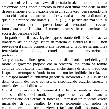
- in particolare il T. non aveva dimostrato in alcun modo la minima
attivazione per il coordinamento in vista dell'attuazione delle misure
di prevenzione e di protezione dei rischi sul lavoro, ben sapendo che
si era chiamati ad operare su una ferrovia ad alta intensità di traffico,
quale la direttrice che unisce (…) al (…) in particolare mai vi fu il
coordinamento per la prescrizione ai lavoratori di cessare
immediatamente l'attività nel momento stesso in cui terminava la
scorta del personale RFI;
- in particolare il To. , legale rappresentante della PR. non aveva
rilasciato alcuna delega scritta in materia di sicurezza il POS non
prevedeva il rischio connesso alla necessità di lavorare su una linea
ferroviaria e quindi ogni correlata misura di prevenzione e
protezione.
Va premesso, in linea generale, prima di affrontare nel dettaglio i
motivi di gravame proposti che la sentenza impugnata ha fornito
congrua motivazione, richiamando anche quella di primo grado con
la quale comunque si fonde in un unicum inscindibile, in relazione
alla responsabilità di entrambi gli odierni ricorrenti e alla sussistenza
degli estremi del reato contestato, rispondendo esaurientemente a
tutte le deduzioni difensive.
Con il primo motivo di gravame il To. deduce l'errata attribuzione
alle sue difese del motivo di appello relativo alla mancata
sottoscrizione del verbale di udienza. Trattasi di un evidente errore
materiale (di cui peraltro lo stesso ricorrente non indica le
conseguenze a lui pregiudizievoli) facilitato dalla assonanza dei