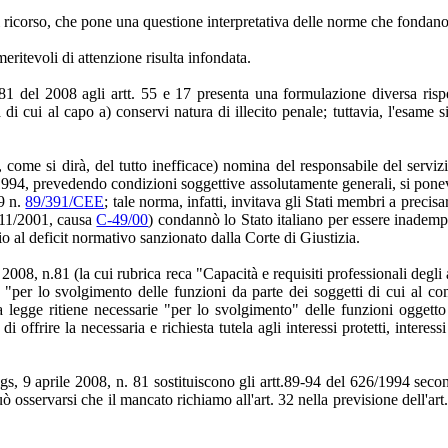
ricorso, che pone una questione interpretativa delle norme che fondano 
eritevoli di attenzione risulta infondata.
. 81 del 2008 agli artt. 55 e 17 presenta una formulazione diversa risp
di cui al capo a) conservi natura di illecito penale; tuttavia, l'esame 
, come si dirà, del tutto inefficace) nomina del responsabile del servi
994, prevedendo condizioni soggettive assolutamente generali, si poneva 
89 n.
89/391/CEE
; tale norma, infatti, invitava gli Stati membri a precisa
5/11/2001, causa
C-49/00
) condannò lo Stato italiano per essere inademp
o al deficit normativo sanzionato dalla Corte di Giustizia.
le 2008, n.81 (la cui rubrica reca "Capacità e requisiti professionali degl
ri "per lo svolgimento delle funzioni da parte dei soggetti di cui al 
 legge ritiene necessarie "per lo svolgimento" delle funzioni oggetto d
offrire la necessaria e richiesta tutela agli interessi protetti, interess
lgs, 9 aprile 2008, n. 81 sostituiscono gli artt.89-94 del 626/1994 secon
uò osservarsi che il mancato richiamo all'art. 32 nella previsione dell'ar