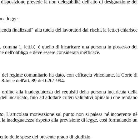
a disposizione prevede la non delegabilità dell'atto di designazione del
sima legge.
da finalizzati" alla tutela dei lavoratori dai rischi, la lett.e) chiarisce
, comma 1, lett.b), è quello di incaricare una persona in possesso dei
ne dell'obbligo e deve essere considerata inefficace.
che del regime comunitario ha dato, con efficacia vincolante, la Corte di
e 8-bis e dell'art. 89 del 626/1994.
 ordine alla inadeguatezza dei requisiti della persona incaricata della
ll'incaricato, fino ad adottare criteri valutativi opinabili che rendano
to. L'articolata motivazione sul punto non si palesa né incoerente né
nti la inadeguatezza rispetto alla previsione di legge, così formulando un
mento delle spese del presente grado di giudizio.