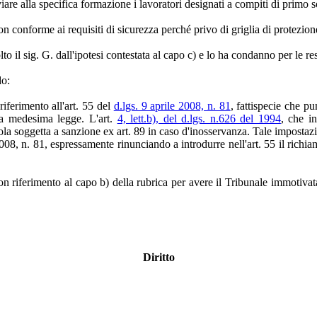
iare alla specifica formazione i lavoratori designati a compiti di primo 
conforme ai requisiti di sicurezza perché privo di griglia di protezion
 il sig. G. dall'ipotesi contestata al capo c) e lo ha condanno per le r
do:
riferimento all'art. 55 del
d.lgs. 9 aprile 2008, n. 81
, fattispecie che p
lla medesima legge. L'art.
4, lett.b), del d.lgs. n.626 del 1994
, che i
gola soggetta a sanzione ex art. 89 in caso d'inosservanza. Tale impostazi
08, n. 81, espressamente rinunciando a introdurre nell'art. 55 il richiamo 
 con riferimento al capo b) della rubrica per avere il Tribunale immotiv
Diritto