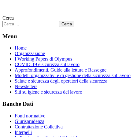
Cerca
Cerca
Menu
Home
Organizzazione
I Working Papers di Olympus
COVID-19 e sicurezza sul lavoro
Approfondimenti, Guide alla lettura e Rassegne
Modelli organizzativi e di gestione della sicurezza sul lavoro
Salute e sicurezza degli operatori della sicurezza
Newsletters
Siti su igiene e sicurezza del lavoro
Banche Dati
Fonti normative
Giurisprudenza
Contrattazione Collettiva
Interpelli