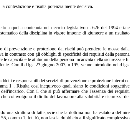
la contestazione e risulta potenzialmente decisiva.
etto a quella contenuta nel decreto legislativo n. 626 del 1994 e tale
sistematico della disciplina in vigore impone di giungere a un risultato
zio di prevenzione e protezione dai rischi può prendere le mosse dalla
in contrasto con gli obblighi di specificità dei requisiti della persona
re le capacità e le attitudini della persona incaricata della sicurezza e fu
iente. Con il d.lgs. 23 giugno 2003, n.195, venne introdotto nel d.lgs.
i addetti e responsabili dei servizi di prevenzione e protezione interni ed
comma 1". Risulta così inequivoco quali siano le condizioni soggettive
ell'incarico. Con il che si può affermare che l'assenza dei requisiti
i che coinvolgono il diritto del lavoratore alla salubrità e sicurezza del
do una struttura di fattispecie che la dottrina non ha esitato a definire
t. 55, comma 1, lett.b), non lascia dubbi circa il significato complessivo