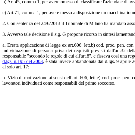
b) Art.45, comma 1, per avere omesso di classificare l'azienda e di avv
c) Art.71, comma 1, per avere messo a disposizione un macchinario non 
2. Con sentenza del 24/6/2013 il Tribunale di Milano ha mandato assolto
3. Avverso tale decisione il sig. G propone ricorso in sintesi lamentan
a. Errata applicazione di legge ex art.606, lett.b) cod. proc. pen. con 
individuazione di persona priva dei requisiti previsti dall'art.32 de
responsabile "secondo le regole di cui all'art.8'', e fissava così una re
d.lgs. n.195 del 2003
, è stata invece abbandonata dal d.lgs. 9 aprile 20
al solo art. 17;
b. Vizio di motivazione ai sensi dell’art. 606, lett.e) cod. proc. pen.
lavoratori individuati come responsabili del primo soccorso.