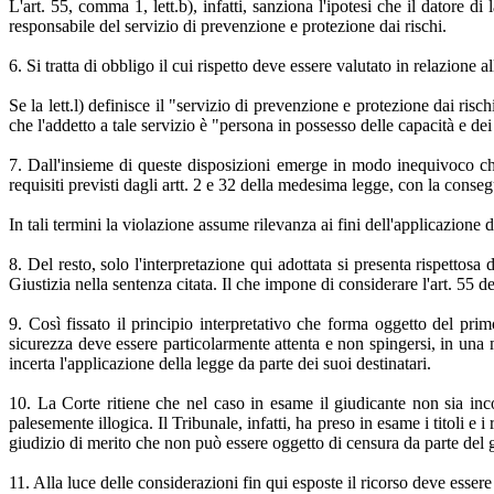
L'art. 55, comma 1, lett.b), infatti, sanziona l'ipotesi che il datore 
responsabile del servizio di prevenzione e protezione dai rischi.
6. Si tratta di obbligo il cui rispetto deve essere valutato in relazione a
Se la lett.l) definisce il "servizio di prevenzione e protezione dai risch
che l'addetto a tale servizio è "persona in possesso delle capacità e dei r
7. Dall'insieme di queste disposizioni emerge in modo inequivoco che 
requisiti previsti dagli artt. 2 e 32 della medesima legge, con la cons
In tali termini la violazione assume rilevanza ai fini dell'applicazione d
8. Del resto, solo l'interpretazione qui adottata si presenta rispettosa
Giustizia nella sentenza citata. Il che impone di considerare l'art. 55 de
9. Così fissato il principio interpretativo che forma oggetto del prim
sicurezza deve essere particolarmente attenta e non spingersi, in una m
incerta l'applicazione della legge da parte dei suoi destinatari.
10. La Corte ritiene che nel caso in esame il giudicante non sia inc
palesemente illogica. Il Tribunale, infatti, ha preso in esame i titoli e
giudizio di merito che non può essere oggetto di censura da parte del gi
11. Alla luce delle considerazioni fin qui esposte il ricorso deve essere