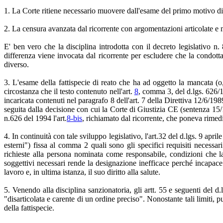
1. La Corte ritiene necessario muovere dall'esame del primo motivo di 
2. La censura avanzata dal ricorrente con argomentazioni articolate e m
E' ben vero che la disciplina introdotta con il decreto legislativo n
differenza viene invocata dal ricorrente per escludere che la condotta 
diverso.
3. L'esame della fattispecie di reato che ha ad oggetto la mancata (o
circostanza che il testo contenuto nell'art.
8
, comma 3, del d.lgs. 626/1
incaricata contenuti nel paragrafo 8 dell'art. 7 della Direttiva 12/6/19
seguita dalla decisione con cui la Corte di Giustizia CE (sentenza 1
n.626 del 1994 l'art.
8-bis
, richiamato dal ricorrente, che poneva rimedi
4. In continuità con tale sviluppo legislativo, l'art.32 del d.lgs. 9 apri
esterni") fissa al comma 2 quali sono gli specifici requisiti necessa
richieste alla persona nominata come responsabile, condizioni che la
soggettivi necessari rende la designazione inefficace perché incapace di 
lavoro e, in ultima istanza, il suo diritto alla salute.
5. Venendo alla disciplina sanzionatoria, gli artt. 55 e seguenti del d.
"disarticolata e carente di un ordine preciso". Nonostante tali limiti, p
della fattispecie.