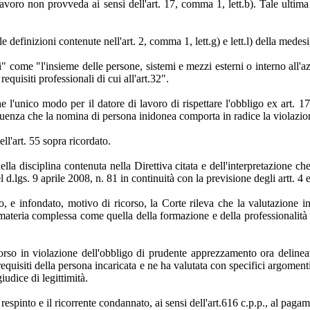
di lavoro non provveda ai sensi dell'art. 17, comma 1, lett.b). Tale ultim
lle definizioni contenute nell'art. 2, comma 1, lett.g) e lett.l) della mede
i" come "l'insieme delle persone, sistemi e mezzi esterni o interno all'azien
equisiti professionali di cui all'art.32".
l'unico modo per il datore di lavoro di rispettare l'obbligo ex art. 17
eguenza che la nomina di persona inidonea comporta in radice la violazio
ell'art. 55 sopra ricordato.
 della disciplina contenuta nella Direttiva citata e dell'interpretazione 
l d.lgs. 9 aprile 2008, n. 81 in continuità con la previsione degli artt. 4 
o, e infondato, motivo di ricorso, la Corte rileva che la valutazione in
ateria complessa come quella della formazione e della professionalità de
orso in violazione dell'obbligo di prudente apprezzamento ora delinea
 i requisiti della persona incaricata e ne ha valutata con specifici argome
udice di legittimità.
 respinto e il ricorrente condannato, ai sensi dell'art.616 c.p.p., al paga