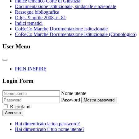
Indice tematico Corte di Giustizia
Documentazione istituzionale, sindacale e aziendale
Rassegna bibliografica
D.lgs. 9 aprile 2008, n. 81
Indici tematici
CoReCo Marche Documentazione Istituzionale
CoReCo Marche Documentazione Istituzionale (Cronologico)
User Menu
PRIN INSPIRE
Login Form
Nome utente
Password
Mostra password
Ricordami
Accesso
Hai dimenticato la tua password?
Hai dimenticato il tuo nome utente?