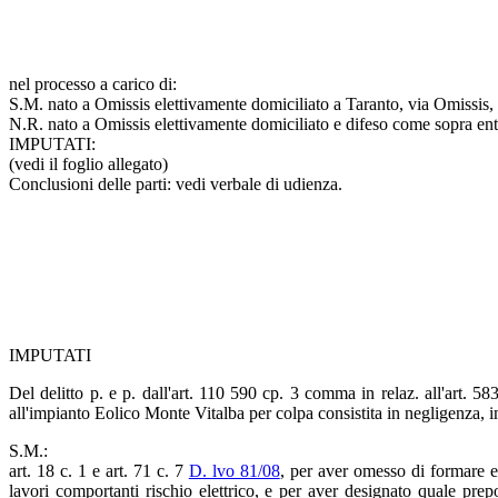
nel processo a carico di:
S.M. nato a Omissis elettivamente domiciliato a Taranto, via Omissis,
N.R. nato a Omissis elettivamente domiciliato e difeso come sopra entr
IMPUTATI:
(vedi il foglio allegato)
Conclusioni delle parti: vedi verbale di udienza.
IMPUTATI
Del delitto p. e p. dall'art. 110 590 cp. 3 comma in relaz. all'art. 58
all'impianto Eolico Monte Vitalba per colpa consistita in negligenza, i
S.M.:
art. 18 c. 1 e art. 71 c. 7
D. lvo 81/08
, per aver omesso di formare e
lavori comportanti rischio elettrico, e per aver designato quale prepo