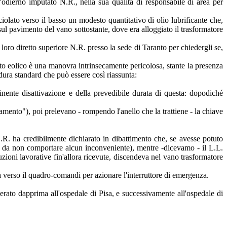
l'odierno imputato N.R., nella sua qualità di responsabile di area per
ciolato verso il basso un modesto quantitativo di olio lubrificante che,
 sul pavimento del vano sottostante, dove era alloggiato il trasformatore
loro diretto superiore N.R. presso la sede di Taranto per chiedergli se,
nto eolico è una manovra intrinsecamente pericolosa, stante la presenza
dura standard che può essere così riassunta:
minente disattivazione e della prevedibile durata di questa: dopodiché
namento"), poi prelevano - rompendo l'anello che la trattiene - la chiave
l N.R. ha credibilmente dichiarato in dibattimento che, se avesse potuto
tta da non comportare alcun inconveniente), mentre -dicevamo - il L.L.
ruzioni lavorative fin'allora ricevute, discendeva nel vano trasformatore
ava verso il quadro-comandi per azionare l'interruttore di emergenza.
verato dapprima all'ospedale di Pisa, e successivamente all'ospedale di