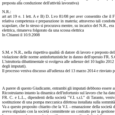
preposta alla conduzione dell'attività lavorativa)
N.R.:
art art 19 e. 1 lett. A e B) D. Lvo 81/08 per aver consentito che il F
relativa competenza e preparazione in materia; attraverso tali condot
scapolare, che lo stesso si procurava mentre, su incarico del N.R., era
elettrica, rimaneva folgorato da una scossa elettrica
In Chianni il 10.9.2008
S.M. e N.R., nella rispettiva qualità di datore di lavoro e preposto del
violazione delle norme antinfortunistiche in danno dell'operaio FR. S.
L'istruttoria dibattimentale si svolgeva alle udienze del 10 luglio 201
degli imputati).
Il processo veniva discusso all'udienza del 13 marzo 2014 e rinviato pe
A parere di questo Giudicante, entrambi gli imputati debbono essere asso
Ricostruiamo intanto la dinamica dell'infortunio sul lavoro che ha dato
FR. C. e L.L., dipendenti della società "V.I. s.r.l." di Taranto, ven
sostituzione di una pompa meccanica difettosa installata sulla sommità
Va a questo proposito chiarito che la V.I. - emanazione della società 
aveva stipulato con la società committente un contratto per la gestion