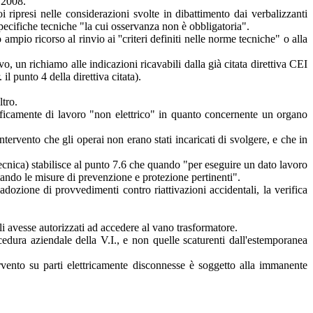
 2008.
ripresi nelle considerazioni svolte in dibattimento dai verbalizzanti
ecifiche tecniche "la cui osservanza non è obbligatoria".
ampio ricorso al rinvio ai ''criteri definiti nelle norme tecniche" o alla
, un richiamo alle indicazioni ricavabili dalla già citata direttiva CEI
il punto 4 della direttiva citata).
ltro.
acificamente di lavoro "non elettrico" in quanto concernente un organo
ntervento che gli operai non erano stati incaricati di svolgere, e che in
ecnica) stabilisce al punto 7.6 che quando "per eseguire un dato lavoro
tando le misure di prevenzione e protezione pertinenti".
dozione di provvedimenti contro riattivazioni accidentali, la verifica
li avesse autorizzati ad accedere al vano trasformatore.
cedura aziendale della V.I., e non quelle scaturenti dall'estemporanea
ervento su parti elettricamente disconnesse è soggetto alla immanente