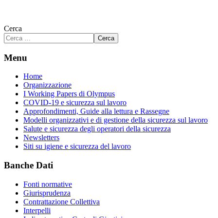
Cerca
Cerca
Menu
Home
Organizzazione
I Working Papers di Olympus
COVID-19 e sicurezza sul lavoro
Approfondimenti, Guide alla lettura e Rassegne
Modelli organizzativi e di gestione della sicurezza sul lavoro
Salute e sicurezza degli operatori della sicurezza
Newsletters
Siti su igiene e sicurezza del lavoro
Banche Dati
Fonti normative
Giurisprudenza
Contrattazione Collettiva
Interpelli