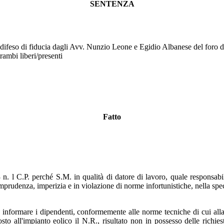
SENTENZA
 difeso di fiducia dagli Avv. Nunzio Leone e Egidio Albanese del foro d
ambi liberi/presenti
Fatto
3 n. l C.P. perché S.M. in qualità di datore di lavoro, quale responsabi
mprudenza, imperizia e in violazione di norme infortunistiche, nella spe
 informare i dipendenti, conformemente alle norme tecniche di cui all
sto all'impianto eolico il N.R., risultato non in possesso delle richies