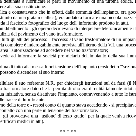
 destinata a lubrificare le parti in movimento di una turbina eolica, 
ere alla sua sostituzione.
olica e constatavano che in effetti, dalla sommità dell'impianto, era goc
ostituito da una grata metallica), era andato a formare una piccola pozza
a il fascicolo fotografico del luogo dell' infortunio prodotto in atti).
dibattimento - gli operai decidevano di interpellare telefonicamente il 
ulizia del pavimento del vano trasformatore.
utti gli atti del processo - l'accesso al vano trasformatore di un impia
rla compiere è inderogabilmente prevista all'interno della V.I. una proce
i area l'autorizzazione ad accedere nel vano trasformatore;
rovvede ad informare la società proprietaria dell'impianto della sua im
rima di tutto alla messa fuori tensione dell'impianto (cosiddetto '"sezio
 possono discendere al suo interno.
cellulare il suo referente N.R. per chiedergli istruzioni sul da farsi (i
o trasformatore dato che la perdita di olio era di entità talmente rido
a iniziativa, senza disattivare l'impianto, contravvenendo a tutte le ist
le tracce di lubrificante.
terno della torre e - resosi conto di quanto stava accadendo - si precipit
ontatto con una parte in tensione del trasformatore.
tra, gli provocava una "ustione' di terzo grado" per la quale veniva rico
tificati medici in atti).
* * * * *