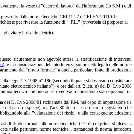
tivamente, la veste di "datore di lavoro" dell'infortunato (Io S.M.) e di
nto prescritto dalle norme tecniche CEI 11 27 e CEI EN 50110-1:
chieste per rivestire la funzione di ""P.L." (ovverosia di preposto ai
ad evitare il rischio elettrico:
uesto sicuramente non agevole attesa la stratificazione di interventi
06
). e in considerazione dell'interferenza sui precetti legali delle norme
o strumento del "rinvio formale" a quella particolare fonte di produzione
2 della legge 1.3.1968 n° 186 (secondo il quale si dovevano considerare
itato elettrotecnico italiano"), e ora dall'art. 2 lett. u) del D. Lvo 2008
 buona tecnica che fino ad ieri venivano considerali solo opzionali (si
mma del D. Lvo 2008/81 richiamata dal P.M. nel capo di imputazione (la
nel caso di specie), ma l'art. 80 dello stesso decreto legislativo che
, obbligandolo alla "valutazione dei rischi" e alla conseguente adozione
 casi di rinvio formale alle norme tecniche CEI di cui prima si diceva -
icate nelle pertinenti norme tecniche", trattandosi di norma introdotta