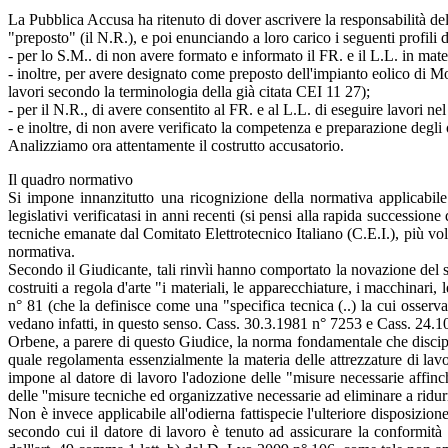
La Pubblica Accusa ha ritenuto di dover ascrivere la responsabilità dell
"preposto" (il N.R.), e poi enunciando a loro carico i seguenti profili d
- per lo S.M.. di non avere formato e informato il FR. e il L.L. in ma
- inoltre, per avere designato come preposto dell'impianto eolico di Mo
lavori secondo la terminologia della già citata CEI 11 27);
- per il N.R., di avere consentito al FR. e al L.L. di eseguire lavori ne
- e inoltre, di non avere verificato la competenza e preparazione degli o
Analizziamo ora attentamente il costrutto accusatorio.
Il quadro normativo
Si impone innanzitutto una ricognizione della normativa applicabile 
legislativi verificatasi in anni recenti (si pensi alla rapida successione
tecniche emanate dal Comitato Elettrotecnico Italiano (C.E.I.), più volt
normativa.
Secondo il Giudicante, tali rinvìi hanno comportato la novazione del s
costruiti a regola d'arte "i materiali, le apparecchiature, i macchinari, 
n° 81 (che la definisce come una "specifica tecnica (..) la cui osserv
vedano infatti, in questo senso. Cass. 30.3.1981 n° 7253 e Cass. 24.1
Orbene, a parere di questo Giudice, la norma fondamentale che discipl
quale regolamenta essenzialmente la materia delle attrezzature di lav
impone al datore di lavoro l'adozione delle "misure necessarie affinchè
delle ''misure tecniche ed organizzative necessarie ad eliminare a ridur
Non è invece applicabile all'odierna fattispecie l'ulteriore disposizio
secondo cui il datore di lavoro è tenuto ad assicurare la conformità d