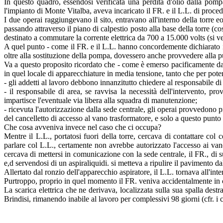
In questo quadro, essendosi verificata una perdita d'olio dalla pompa
l'impianto di Monte Vitalba, aveva incaricato il FR. e il L.L. di proced
I due operai raggiungevano il sito, entravano all'interno della torre e
passando attraverso il piano di calpestio posto alla base della torre (c
destinato a commutare la corrente elettrica da 700 a 15.000 volts (si ved
A quel punto - come il FR. e il L.L. hanno concordemente dichiarato in 
oltre alla sostituzione della pompa, dovessero anche provvedere alla p
Va a questo proposito ricordato che - come è emerso pacificamente da t
in quel locale di apparecchiature in media tensione, tanto che per pote
- gli addetti al lavoro debbono innanzitutto chiedere al responsabile d
- il responsabile di area, se ravvisa la necessità dell'intervento, p
impartisce l'eventuale via libera alla squadra di manutenzione;
- ricevuta l'autorizzazione dalla sede centrale, gli operai provvedono p
del cancelletto di accesso al vano trasformatore, e solo a questo punto
Che cosa avveniva invece nel caso che ci occupa?
Mentre il L.L., portatosi fuori della torre, cercava di contattare col 
parlare col L.L., certamente non avrebbe autorizzato l'accesso ai van
cercava di mettersi in comunicazione con la sede centrale, il FR., di su
e,d servendosi di un aspiraliquidi. si metteva a ripulire il pavimento dal
Allertato dal ronzio dell'apparecchio aspiratore, il L.L. tornava all'in
Purtroppo, proprio in quel momento il FR. veniva accidentalmente in c
La scarica elettrica che ne derivava, localizzata sulla sua spalla des
Brindisi, rimanendo inabile al lavoro per complessivi 98 giorni (cfr. i cer