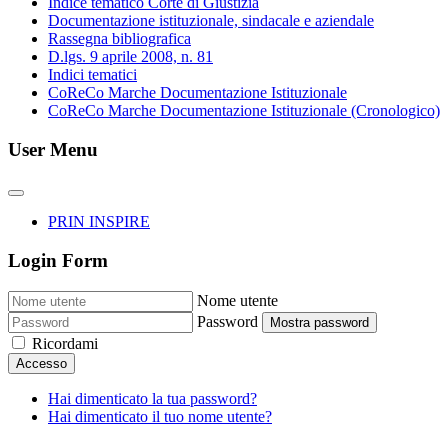
Indice tematico Corte di Giustizia
Documentazione istituzionale, sindacale e aziendale
Rassegna bibliografica
D.lgs. 9 aprile 2008, n. 81
Indici tematici
CoReCo Marche Documentazione Istituzionale
CoReCo Marche Documentazione Istituzionale (Cronologico)
User Menu
PRIN INSPIRE
Login Form
Nome utente
Password
Mostra password
Ricordami
Accesso
Hai dimenticato la tua password?
Hai dimenticato il tuo nome utente?