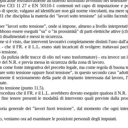
plicabile retroattivamente all'odierno infortunio avvenuto nel settembre
ttive CEI 11 27 e EN 50110-1 contenuti nel capo di imputazione e poi 
 di specie, valgano ad identificare non già norme vincolanti, ma mere sp
1 che disciplina la materia dei "lavori sotto tensione" (al solito facendo 
r "lavori sotto tensione", onde si impone, almeno a livello interpretativo
ono essere eseguiti "su" o "in prossimità" di parti elettriche attive (cfr. 
i disalimentati e messi in sicurezza.
si è visto, due interventi lavorativi completamente distinti l'uno dall'a
 - che il FR. e il L.L. erano stati incaricati di svolgere: trattavasi p
 tensione.
(la pulizia delle tracce di olio nel vano trasformatore) - era invece un i
del N.R. e previa messa in sicurezza della zona di lavoro.
non come fonte integrativa del precetto legale, ma come regola di buona t
orare sotto tensione oppure fuori tensione", in questo secondo caso "adot
nte il sezionamento della parte di impianto interessata dal lavoro, l'a
nate.
tto tensione (punto 11.5).
procedura che il FR. e il L.L. avrebbero dovuto eseguire qualora il N.R. 
ine tenere presenti le modalità di intervento quali previste dalla pro
tegoria generale dei "lavori fuori tensione", dal momento che ogni int
to, veniamo ora ad esaminare le posizioni personali degli imputati.