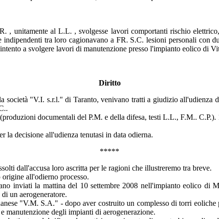
R. , unitamente al L.L. , svolgesse lavori comportanti rischio elettrico
te indipendenti tra loro cagionavano a FR. S.C. lesioni personali con du
 intento a svolgere lavori di manutenzione presso l'impianto eolico di Vi
Diritto
la società "V.I. s.r.l." di Taranto, venivano tratti a giudizio all'udienza
C..
2 (produzioni documentali del P.M. e della difesa, testi L.L., F.M.. C.P.)
r la decisione all'udienza tenutasi in data odierna.
*****
lti dall'accusa loro ascritta per le ragioni che illustreremo tra breve.
 origine all'odierno processo.
ivano inviati la mattina del 10 settembre 2008 nell'impianto eolico di 
 di un aerogeneratore.
danese "V.M. S.A." - dopo aver costruito un complesso di torri eoliche 
e e manutenzione degli impianti di aerogenerazione.