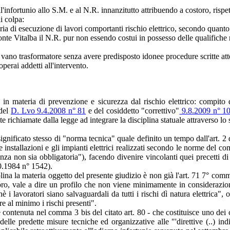
'infortunio allo S.M. e al N.R. innanzitutto attribuendo a costoro, rispet
i colpa:
teria di esecuzione di lavori comportanti rischio elettrico, secondo qua
nte Vitalba il N.R. pur non essendo costui in possesso delle qualifiche ri
l vano trasformatore senza avere predisposto idonee procedure scritte atte 
perai addetti all'intervento.
in materia di prevenzione e sicurezza dal rischio elettrico: compito q
 del
D. Lvo 9.4.2008 n° 81
e del cosiddetto "correttivo"
9.8.2009 n° 1
e richiamate dalla legge ad integrare la disciplina statuale attraverso l
ignificato stesso di "norma tecnica" quale definito un tempo dall'art. 
le installazioni e gli impianti elettrici realizzati secondo le norme del com
anza non sia obbligatoria"), facendo divenire vincolanti quei precetti di
0.1984 n° 1542).
ina la materia oggetto del presente giudizio è non già l'art. 71 7° co
oro, vale a dire un profilo che non viene minimamente in considerazione 
 i lavoratori siano salvaguardali da tutti i rischi dì natura elettrica"
re al minimo i rischi presenti".
ne contenuta nel comma 3 bis del citato art. 80 - che costituisce uno dei
elle predette misure tecniche ed organizzative alle "'direttive (..) ind