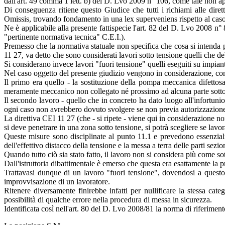
dall'art. 49 comma 1 lett. b) del D. Lvo 2009 n° 106, come tale non ap
Di conseguenza ritiene questo Giudice che tutti i richiami alle dire
Omissis, trovando fondamento in una lex superveniens rispetto al caso
Ne è applicabile alla presente fattispecie l'art. 82 del D. Lvo 2008 n° 8
"pertinente normativa tecnica" C.E.I.).
Premesso che la normativa statuale non specifica che cosa si intenda pe
11 27, va detto che sono considerati lavori sotto tensione quelli che debb
Si considerano invece lavori "fuori tensione" quelli eseguiti su impiant
Nel caso oggetto del presente giudizio vengono in considerazione, come 
Il primo era quello - la sostituzione della pompa meccanica difettosa
meramente meccanico non collegato né prossimo ad alcuna parte sotto
Il secondo lavoro - quello che in concreto ha dato luogo all'infortunio 
ogni caso non avrebbero dovuto svolgere se non previa autorizzazione 
La direttiva CEI 11 27 (che - si ripete - viene qui in considerazione 
si deve penetrare in una zona sotto tensione, si potrà scegliere se lav
Queste misure sono disciplinate al punto 11.1 e prevedono essenzialme
dell'effettivo distacco della tensione e la messa a terra delle parti sezio
Quando tutto ciò sia stato fatto, il lavoro non si considera più come so
Dall'istruttoria dibattimentale è emerso che questa era esattamente la 
Trattavasi dunque di un lavoro "fuori tensione", dovendosi a questo f
improvvisazione di un lavoratore.
Ritenere diversamente finirebbe infatti per nullificare la stessa ca
possibilità di qualche errore nella procedura di messa in sicurezza.
Identificata così nell'art. 80 del D. Lvo 2008/81 la norma di riferimen