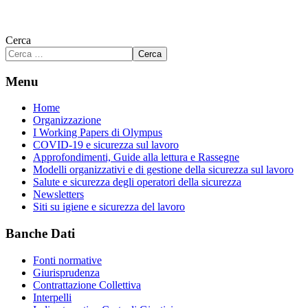
Cerca
Cerca
Menu
Home
Organizzazione
I Working Papers di Olympus
COVID-19 e sicurezza sul lavoro
Approfondimenti, Guide alla lettura e Rassegne
Modelli organizzativi e di gestione della sicurezza sul lavoro
Salute e sicurezza degli operatori della sicurezza
Newsletters
Siti su igiene e sicurezza del lavoro
Banche Dati
Fonti normative
Giurisprudenza
Contrattazione Collettiva
Interpelli