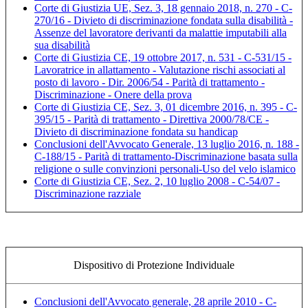
Corte di Giustizia UE, Sez. 3, 18 gennaio 2018, n. 270 - C-
270/16 - Divieto di discriminazione fondata sulla disabilità -
Assenze del lavoratore derivanti da malattie imputabili alla
sua disabilità
Corte di Giustizia CE, 19 ottobre 2017, n. 531 - C-531/15 -
Lavoratrice in allattamento - Valutazione rischi associati al
posto di lavoro - Dir. 2006/54 - Parità di trattamento -
Discriminazione - Onere della prova
Corte di Giustizia CE, Sez. 3, 01 dicembre 2016, n. 395 - C-
395/15 - Parità di trattamento - Direttiva 2000/78/CE -
Divieto di discriminazione fondata su handicap
Conclusioni dell'Avvocato Generale, 13 luglio 2016, n. 188 -
C-188/15 - Parità di trattamento-Discriminazione basata sulla
religione o sulle convinzioni personali-Uso del velo islamico
Corte di Giustizia CE, Sez. 2, 10 luglio 2008 - C-54/07 -
Discriminazione razziale
Dispositivo di Protezione Individuale
Conclusioni dell'Avvocato generale, 28 aprile 2010 - C-