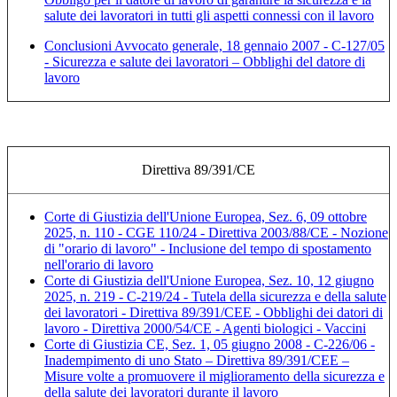
salute dei lavoratori in tutti gli aspetti connessi con il lavoro
Conclusioni Avvocato generale, 18 gennaio 2007 - C-127/05
- Sicurezza e salute dei lavoratori – Obblighi del datore di
lavoro
Direttiva 89/391/CE
Corte di Giustizia dell'Unione Europea, Sez. 6, 09 ottobre
2025, n. 110 - CGE 110/24 - Direttiva 2003/88/CE - Nozione
di "orario di lavoro" - Inclusione del tempo di spostamento
nell'orario di lavoro
Corte di Giustizia dell'Unione Europea, Sez. 10, 12 giugno
2025, n. 219 - C-219/24 - Tutela della sicurezza e della salute
dei lavoratori - Direttiva 89/391/CEE - Obblighi dei datori di
lavoro - Direttiva 2000/54/CE - Agenti biologici - Vaccini
Corte di Giustizia CE, Sez. 1, 05 giugno 2008 - C-226/06 -
Inadempimento di uno Stato – Direttiva 89/391/CEE –
Misure volte a promuovere il miglioramento della sicurezza e
della salute dei lavoratori durante il lavoro