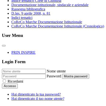
Indice tematico Corte di Giustizia
Documentazione istituzionale, sindacale e aziendale
Rassegna bibliografica
D.lgs. 9 aprile 2008, n. 81
Indici tematici
CoReCo Marche Documentazione Istituzionale
CoReCo Marche Documentazione Istituzionale (Cronologico)
User Menu
PRIN INSPIRE
Login Form
Nome utente
Password
Mostra password
Ricordami
Accesso
Hai dimenticato la tua password?
Hai dimenticato il tuo nome utente?