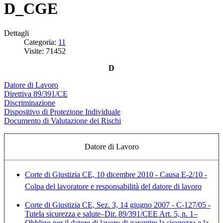
D_CGE
Dettagli
Categoria:
11
Visite: 71452
D
Datore di Lavoro
Direttiva 89/391/CE
Discriminazione
Dispositivo di Protezione Individuale
Documento di Valutazione dei Rischi
Datore di Lavoro
Corte di Giustizia CE, 10 dicembre 2010 - Causa E-2/10 -
Colpa del lavoratore e responsabilità del datore di lavoro
Corte di Giustizia CE, Sez. 3, 14 giugno 2007 - C-127/05 -
Tutela sicurezza e salute–Dir. 89/391/CEE Art. 5, n. 1–
Obbligo per il datore di lavoro di garantire la sicurezza e la