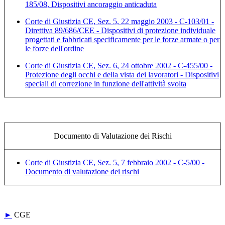
185/08, Dispositivi ancoraggio anticaduta
Corte di Giustizia CE, Sez. 5, 22 maggio 2003 - C-103/01 -
Direttiva 89/686/CEE - Dispositivi di protezione individuale
progettati e fabbricati specificamente per le forze armate o per
le forze dell'ordine
Corte di Giustizia CE, Sez. 6, 24 ottobre 2002 - C-455/00 -
Protezione degli occhi e della vista dei lavoratori - Dispositivi
speciali di correzione in funzione dell'attività svolta
Documento di Valutazione dei Rischi
Corte di Giustizia CE, Sez. 5, 7 febbraio 2002 - C-5/00 -
Documento di valutazione dei rischi
►
CGE