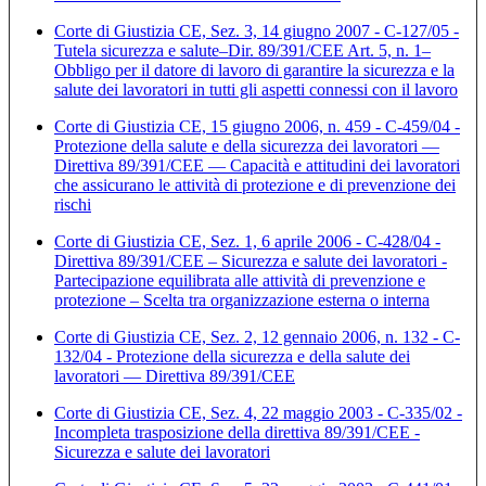
Corte di Giustizia CE, Sez. 3, 14 giugno 2007 - C-127/05 -
Tutela sicurezza e salute–Dir. 89/391/CEE Art. 5, n. 1–
Obbligo per il datore di lavoro di garantire la sicurezza e la
salute dei lavoratori in tutti gli aspetti connessi con il lavoro
Corte di Giustizia CE, 15 giugno 2006, n. 459 - C-459/04 -
Protezione della salute e della sicurezza dei lavoratori —
Direttiva 89/391/CEE — Capacità e attitudini dei lavoratori
che assicurano le attività di protezione e di prevenzione dei
rischi
Corte di Giustizia CE, Sez. 1, 6 aprile 2006 - C-428/04 -
Direttiva 89/391/CEE – Sicurezza e salute dei lavoratori -
Partecipazione equilibrata alle attività di prevenzione e
protezione – Scelta tra organizzazione esterna o interna
Corte di Giustizia CE, Sez. 2, 12 gennaio 2006, n. 132 - C-
132/04 - Protezione della sicurezza e della salute dei
lavoratori — Direttiva 89/391/CEE
Corte di Giustizia CE, Sez. 4, 22 maggio 2003 - C-335/02 -
Incompleta trasposizione della direttiva 89/391/CEE -
Sicurezza e salute dei lavoratori