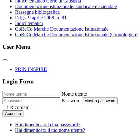
Indice tematico Corte di Giustizia
Documentazione istituzionale, sindacale e aziendale
Rassegna bibliografica
D.lgs. 9 aprile 2008, n. 81
Indici tematici
CoReCo Marche Documentazione Istituzionale
CoReCo Marche Documentazione Istituzionale (Cronologico)
User Menu
PRIN INSPIRE
Login Form
Nome utente
Password
Mostra password
Ricordami
Accesso
Hai dimenticato la tua password?
Hai dimenticato il tuo nome utente?