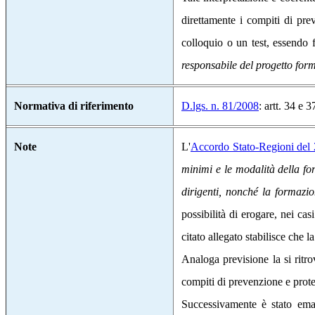
direttamente i compiti di pre
colloquio o un test, essendo f
responsabile del progetto form
Normativa di riferimento
D.lgs. n. 81/2008
: artt.
34 e 3
No
te
L'
Accordo Stato-Regioni del
minimi e le modalità della for
dirigenti, nonché la formazi
possibilità di erogare, nei cas
citato allegato stabilisce che 
Analoga previsione la si ritro
compiti di prevenzione e protez
Successivamente è stato ema