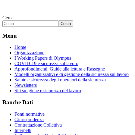
Cerca
Cerca
Menu
Home
Organizzazione
I Working Papers di Olympus
COVID-19 e sicurezza sul lavoro
Approfondimenti, Guide alla lettura e Rassegne
Modelli organizzativi e di gestione della sicurezza sul lavoro
Salute e sicurezza degli operatori della sicurezza
Newsletters
Siti su igiene e sicurezza del lavoro
Banche Dati
Fonti normative
Giurisprudenza
Contrattazione Collettiva
Interpelli