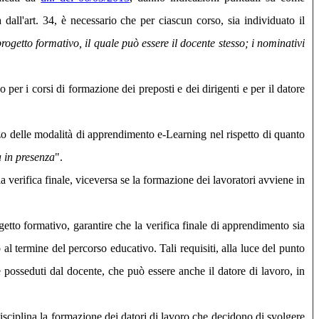
a dall'art. 34, è necessario che per ciascun corso, sia individuato il
rogetto formativo, il quale può essere il docente stesso; i nominativi
per i corsi di formazione dei preposti e dei dirigenti e per il datore
izzo delle modalità di apprendimento e-Learning nel rispetto di quanto
a in presenza
".
la verifica finale, viceversa se la formazione dei lavoratori avviene in
etto formativo, garantire che la verifica finale di apprendimento sia
 al termine del percorso educativo. Tali requisiti, alla luce del punto
e posseduti dal docente, che può essere anche il datore di lavoro, in
disciplina la formazione dei datori di lavoro che decidono di svolgere