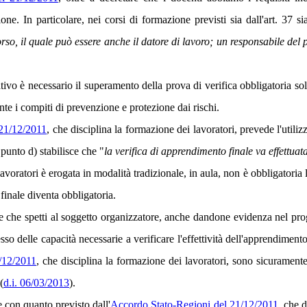
one. In particolare, nei corsi di formazione previsti sia dall'art. 37 si
rso, il quale può essere anche il datore di lavoro; un responsabile del p
vo è necessario il superamento della prova di verifica obbligatoria solo 
nte i compiti di prevenzione e protezione dai rischi.
 21/12/2011
, che disciplina la formazione dei lavoratori, prevede l'util
l punto d) stabilisce che "
la verifica di apprendimento finale va effettuat
avoratori è erogata in modalità tradizionale, in aula, non è obbligatoria 
 finale diventa obbligatoria.
e che spetti al soggetto organizzatore, anche dandone evidenza nel prog
so delle capacità necessarie a verificare l'effettività dell'apprendimento
/12/2011
, che disciplina la formazione dei lavoratori, sono sicurament
(
d.i. 06/03/2013
).
e con quanto previsto dall'
Accordo Stato-Regioni del 21/12/2011
, che 