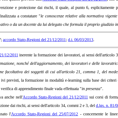
venzione e protezione dai rischi, il quale, al punto 6, esplicitamente
inalizzata a constatare "
le conoscenze relative alla normativa vigente
ativo o da un docente da lui delegato che formula il proprio giudizio in 
7
;
accordo Stato-Regioni del 21/12/2011
;
d.i. 06/03/2013
.
 21/12/2011
inerente la formazione dei lavoratori, ai sensi dell'articol
mazione, nonché dell'aggiornamento, dei lavoratori e delle lavoratrici 
one facoltativa dei soggetti di cui all'articolo 21, comma 1, del me
i ivi previsti, la formazione in modalità e-learning sulla base dei criteri 
la verifica di apprendimento finale vada effettuata "
in presenza
".
va anche nell'
Accordo Stato-Regioni del 21/12/2011
sui corsi di forma
ione dai rischi, ai sensi dell'articolo 34, commi 2 e 3, del
d.lgs. n. 81/0
nato l'
Accordo Stato-Regioni del 25/07/2012
- concernente le linee