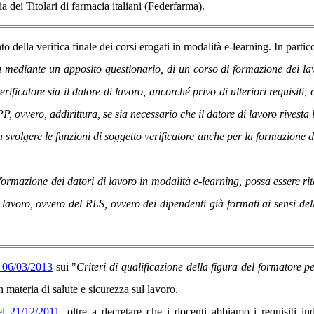
 dei Titolari di farmacia italiani (Federfarma).
o della verifica finale dei corsi erogati in modalità e-learning. In partic
ata mediante un apposito questionario, di un corso di formazione dei l
verificatore sia il datore di lavoro, ancorché privo di ulteriori requisi
PP, ovvero, addirittura, se sia necessario che il datore di lavoro rivest
a svolgere le funzioni di soggetto verificatore anche per la formazione 
ormazione dei datori di lavoro in modalità e-learning, possa essere rite
 lavoro, ovvero del RLS, ovvero dei dipendenti già formati ai sensi del
l 06/03/2013
sui "
Criteri di qualificazione della figura del formatore pe
 materia di salute e sicurezza sul lavoro.
el 21/12/2011
, oltre a decretare che i docenti abbiamo i requisiti in