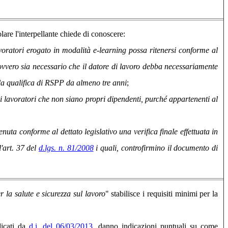
olare l'interpellante chiede di conoscere:
avoratori erogato in modalità e-learning possa ritenersi conforme al
ti, ovvero sia necessario che il datore di lavoro debba necessariamente
a la qualifica di RSPP da almeno tre anni
;
di lavoratori che non siano propri dipendenti, purché appartenenti al
nuta conforme al dettato legislativo una verifica finale effettuata in
l'art. 37 del
d.lgs. n. 81/2008
i quali, controfirmino il documento di
r la salute e sicurezza sul lavoro
" stabilisce i requisiti minimi per la
dicati da
d.i. del 06/03/2013
, danno indicazioni puntuali su come