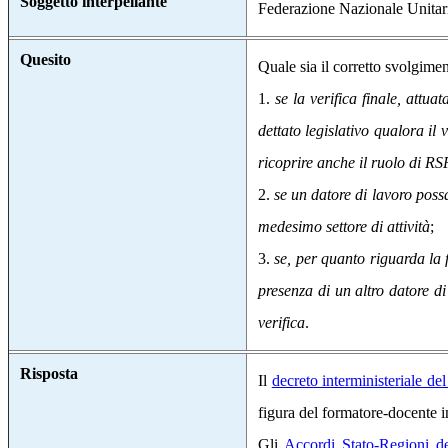
Soggetto interpellante
Federazione Nazionale Unitaria
Quesito
Quale sia il corretto svolgiment
1.
se la verifica finale, attu
dettato legislativo qualora il 
ricoprire anche il ruolo di RS
2.
se un datore di lavoro poss
medesimo settore di attività
;
3.
se, per quanto riguarda la f
presenza di un altro datore di
verifica
.
Risposta
Il
decreto interministeriale de
figura del formatore-docente in
Gli
Accordi Stato-Regioni d