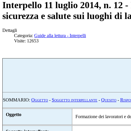
Interpello 11 luglio 2014, n. 12 
sicurezza e salute sui luoghi di l
Dettagli
Categoria:
Guide alla lettura - Interpelli
Visite: 12653
SOMMARIO:
O
ggetto
-
S
oggetto interpellante
-
Q
uesito
-
R
ispo
Oggetto
Formazione dei lavoratori e dei