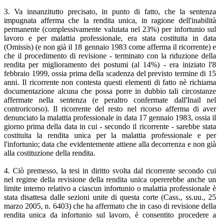
3. Va innanzitutto precisato, in punto di fatto, che la sentenza
impugnata afferma che la rendita unica, in ragione dell'inabilità
permanente (complessivamente valutata nel 23%) per infortunio sul
lavoro e per malattia professionale, era stata costituita in data
(Omissis) (e non già il 18 gennaio 1983 come afferma il ricorrente) e
che il procedimento di revisione - terminato con la riduzione della
rendita per miglioramento dei postumi (al 14%) - era iniziato l'8
febbraio 1999, ossia prima della scadenza del previsto termine di 15
anni. Il ricorrente non contesta questi elementi di fatto nè richiama
documentazione alcuna che possa porre in dubbio tali circostanze
affermate nella sentenza (e peraltro confermate dall'Inail nel
controricorso). Il ricorrente del resto nel ricorso afferma di aver
denunciato la malattia professionale in data 17 gennaio 1983, ossia il
giorno prima della data in cui - secondo il ricorrente - sarebbe stata
costituita la rendita unica per la malattia professionale e per
l'infortunio; data che evidentemente attiene alla decorrenza e non già
alla costituzione della rendita.
4. Ciò premesso, la tesi in diritto svolta dal ricorrente secondo cui
nel regime della revisione della rendita unica opererebbe anche un
limite interno relativo a ciascun infortunio o malattia professionale è
stata disattesa dalle sezioni unite di questa corte (Cass., ss.uu., 25
marzo 2005, n. 6403) che ha affermato che in caso di revisione della
rendita unica da infortunio sul lavoro, è consentito procedere a