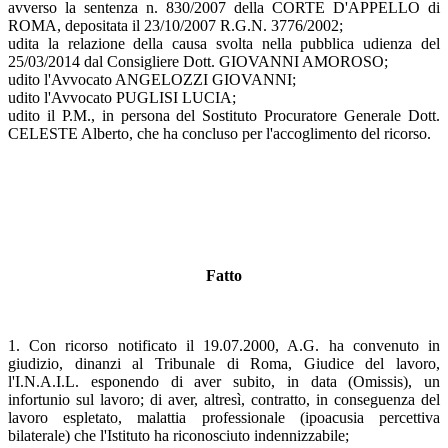
avverso la sentenza n. 830/2007 della CORTE D'APPELLO di
ROMA, depositata il 23/10/2007 R.G.N. 3776/2002;
udita la relazione della causa svolta nella pubblica udienza del
25/03/2014 dal Consigliere Dott. GIOVANNI AMOROSO;
udito l'Avvocato ANGELOZZI GIOVANNI;
udito l'Avvocato PUGLISI LUCIA;
udito il P.M., in persona del Sostituto Procuratore Generale Dott.
CELESTE Alberto, che ha concluso per l'accoglimento del ricorso.
Fatto
1. Con ricorso notificato il 19.07.2000, A.G. ha convenuto in
giudizio, dinanzi al Tribunale di Roma, Giudice del lavoro,
l'I.N.A.I.L. esponendo di aver subito, in data (Omissis), un
infortunio sul lavoro; di aver, altresì, contratto, in conseguenza del
lavoro espletato, malattia professionale (ipoacusia percettiva
bilaterale) che l'Istituto ha riconosciuto indennizzabile;