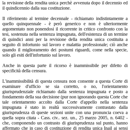
la revisione della rendita unica perchè avvenuta dopo il decennio ed
il quindicennio dalla sua costituzione.
Il riferimento al termine decennale - richiamato indistintamente a
quello quinquennale - è però generico e non è ulteriormente
argomentato non ponendosi il ricorrente in critico confronto con la
tesi, sostenuta nella sentenza impugnata, dell'esistenza di un termine
di quindici anni per la revisione della rendita unica costituita a
seguito di infortunio sul lavoro e malattia professionale; ciò anche
quando il miglioramento dei postumi riguardi, come nella specie,
solo gli esiti dell'infortunio sul lavoro.
Anche in questa parte il ricorso è inammissibile per difetto di
specificità della censura.
L'inammissibilità di questa censura non consente a questa Corte di
esaminare d'ufficio se sia corretto, o no, l'orientamento
giurisprudenziale richiamato dalla sentenza impugnata e posto a
fondamento della sua decisione (pur non ignorando questa Corte che
tale orientamento accolto dalla Corte d'appello nella sentenza
impugnata è stato in realtà successivamente contrastato dalla
giurisprudenza di queste sezioni unite con una pronuncia coeva a
quella sopra citata - Cass. civ.. sez. un., 25 marzo 2005, n. 6402 -
che, componendo un contrasto di giurisprudenza sul punto, hanno
affermato che in caso di costituzione di rendita unica Inail ai sensi