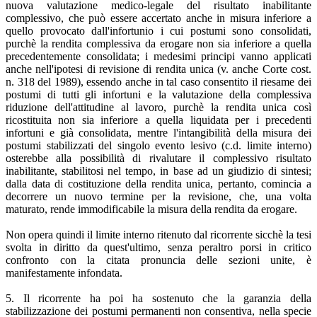
nuova valutazione medico-legale del risultato inabilitante
complessivo, che può essere accertato anche in misura inferiore a
quello provocato dall'infortunio i cui postumi sono consolidati,
purchè la rendita complessiva da erogare non sia inferiore a quella
precedentemente consolidata; i medesimi principi vanno applicati
anche nell'ipotesi di revisione di rendita unica (v. anche Corte cost.
n. 318 del 1989), essendo anche in tal caso consentito il riesame dei
postumi di tutti gli infortuni e la valutazione della complessiva
riduzione dell'attitudine al lavoro, purchè la rendita unica così
ricostituita non sia inferiore a quella liquidata per i precedenti
infortuni e già consolidata, mentre l'intangibilità della misura dei
postumi stabilizzati del singolo evento lesivo (c.d. limite interno)
osterebbe alla possibilità di rivalutare il complessivo risultato
inabilitante, stabilitosi nel tempo, in base ad un giudizio di sintesi;
dalla data di costituzione della rendita unica, pertanto, comincia a
decorrere un nuovo termine per la revisione, che, una volta
maturato, rende immodificabile la misura della rendita da erogare.
Non opera quindi il limite interno ritenuto dal ricorrente sicchè la tesi
svolta in diritto da quest'ultimo, senza peraltro porsi in critico
confronto con la citata pronuncia delle sezioni unite, è
manifestamente infondata.
5. Il ricorrente ha poi ha sostenuto che la garanzia della
stabilizzazione dei postumi permanenti non consentiva, nella specie