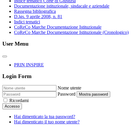
Indice tematico Corte di Giustizia
Documentazione istituzionale, sindacale e aziendale
Rassegna bibliografica
D.lgs. 9 aprile 2008, n. 81
Indici tematici
CoReCo Marche Documentazione Istituzionale
CoReCo Marche Documentazione Istituzionale (Cronologico)
User Menu
PRIN INSPIRE
Login Form
Nome utente
Password
Mostra password
Ricordami
Accesso
Hai dimenticato la tua password?
Hai dimenticato il tuo nome utente?