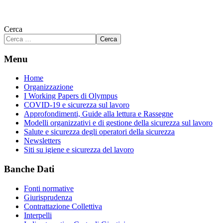
Cerca
Cerca
Menu
Home
Organizzazione
I Working Papers di Olympus
COVID-19 e sicurezza sul lavoro
Approfondimenti, Guide alla lettura e Rassegne
Modelli organizzativi e di gestione della sicurezza sul lavoro
Salute e sicurezza degli operatori della sicurezza
Newsletters
Siti su igiene e sicurezza del lavoro
Banche Dati
Fonti normative
Giurisprudenza
Contrattazione Collettiva
Interpelli