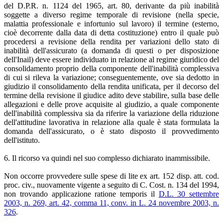
del D.P.R. n. 1124 del 1965, art. 80, derivante da più inabilità
soggette a diverso regime temporale di revisione (nella specie,
malattia professionale e infortunio sul lavoro) il termine (esterno,
cioè decorrente dalla data di detta costituzione) entro il quale può
procedersi a revisione della rendita per variazioni dello stato di
inabilità dell'assicurato (a domanda di questi o per disposizione
dell'Inail) deve essere individuato in relazione al regime giuridico del
consolidamento proprio della componente dell'inabilità complessiva
di cui si rileva la variazione; conseguentemente, ove sia dedotto in
giudizio il consolidamento della rendita unificata, per il decorso del
termine della revisione il giudice adito deve stabilire, sulla base delle
allegazioni e delle prove acquisite al giudizio, a quale componente
dell'inabilità complessiva sia da riferire la variazione della riduzione
dell'attitudine lavorativa in relazione alla quale è stata formulata la
domanda dell'assicurato, o è stato disposto il provvedimento
dell'istituto.
6. Il ricorso va quindi nel suo complesso dichiarato inammissibile.
Non occorre provvedere sulle spese di lite ex art. 152 disp. att. cod.
proc. civ., nuovamente vigente a seguito di C. Cost. n. 134 del 1994,
non trovando applicazione ratione temporis il
D.L. 30 settembre
2003, n. 269, art. 42, comma 11, conv. in L. 24 novembre 2003, n.
326
.