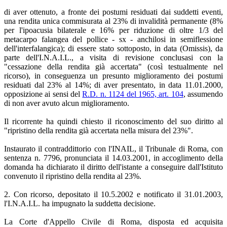
di aver ottenuto, a fronte dei postumi residuati dai suddetti eventi,
una rendita unica commisurata al 23% di invalidità permanente (8%
per l'ipoacusia bilaterale e 16% per riduzione di oltre 1/3 del
metacarpo falangea del pollice - sx - anchilosi in semiflessione
dell'interfalangica); di essere stato sottoposto, in data (Omissis), da
parte dell'I.N.A.I.L., a visita di revisione conclusasi con la
"cessazione della rendita già accertata" (così testualmente nel
ricorso), in conseguenza un presunto miglioramento dei postumi
residuati dal 23% al 14%; di aver presentato, in data 11.01.2000,
opposizione ai sensi del
R.D. n. 1124 del 1965, art. 104
, assumendo
di non aver avuto alcun miglioramento.
Il ricorrente ha quindi chiesto il riconoscimento del suo diritto al
"ripristino della rendita già accertata nella misura del 23%".
Instaurato il contraddittorio con l'INAIL, il Tribunale di Roma, con
sentenza n. 7796, pronunciata il 14.03.2001, in accoglimento della
domanda ha dichiarato il diritto dell'istante a conseguire dall'Istituto
convenuto il ripristino della rendita al 23%.
2. Con ricorso, depositato il 10.5.2002 e notificato il 31.01.2003,
l'I.N.A.I.L. ha impugnato la suddetta decisione.
La Corte d'Appello Civile di Roma, disposta ed acquisita