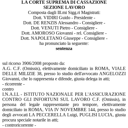
LA CORTE SUPREMA DI CASSAZIONE
SEZIONE LAVORO
Composta dagli Ill.mi Sigg.ri Magistrati:
Dott. VIDIRI Guido - Presidente -
Dott. DE RENZIS Alessandro - Consigliere -
Dott. VENUTI Pietro - Consigliere -
Dott. AMOROSO Giovanni - rel. Consigliere -
Dott. NAPOLETANO Giuseppe - Consigliere -
ha pronunciato la seguente:
sentenza
sul ricorso 3906/2008 proposto da:
A.G. C.F. (Omissis), elettivamente domiciliato in ROMA, VIALE
DELLE MILIZIE 38, presso lo studio dell'avvocato ANGELOZZI
Giovanni, che lo rappresenta e difende, giusta delega in atti;
- ricorrente -
contro
I.N.A.I.L - ISTITUTO NAZIONALE PER L'ASSICURAZIONE
CONTRO GLI INFORTUNI SUL LAVORO C.F. (Omissis), in
persona del legale rappresentante pro tempore, elettivamente
domiciliato in ROMA, VIA IV NOVEMBRE 144, presso lo studio
degli avvocati LA PECCERELLA Luigi, PUGLISI LUCIA, giusta
procura speciale notarile in atti;
- controricorrente -