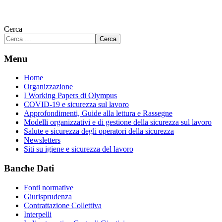
Cerca
Cerca
Menu
Home
Organizzazione
I Working Papers di Olympus
COVID-19 e sicurezza sul lavoro
Approfondimenti, Guide alla lettura e Rassegne
Modelli organizzativi e di gestione della sicurezza sul lavoro
Salute e sicurezza degli operatori della sicurezza
Newsletters
Siti su igiene e sicurezza del lavoro
Banche Dati
Fonti normative
Giurisprudenza
Contrattazione Collettiva
Interpelli