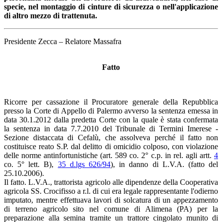
specie, nel montaggio di cinture di sicurezza o nell'applicazione
di altro mezzo di trattenuta.
Presidente Zecca – Relatore Massafra
Fatto
Ricorre per cassazione il Procuratore generale della Repubblica
presso la Corte di Appello di Palermo avverso la sentenza emessa in
data 30.1.2012 dalla predetta Corte con la quale è stata confermata
la sentenza in data 7.7.2010 del Tribunale di Termini Imerese -
Sezione distaccata di Cefalù, che assolveva perché il fatto non
costituisce reato S.P. dal delitto di omicidio colposo, con violazione
delle norme antinfortunistiche (art. 589 co. 2° c.p. in rel. agli artt.
4
co. 5° lett. B),
35 d.lgs 626/94
), in danno di L.V.A. (fatto del
25.10.2006).
Il fatto. L.V.A., trattorista agricolo alle dipendenze della Cooperativa
agricola SS. Crocifisso a r.l. di cui era legale rappresentante l'odierno
imputato, mentre effettuava lavori di solcatura di un appezzamento
di terreno agricolo sito nel comune di Alimena (PA) per la
preparazione alla semina tramite un trattore cingolato munito di