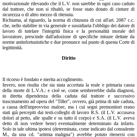
motivazionale rilevando che il L.V. non sarebbe in ogni caso caduto
dal trattore, che non si ribaltò, se fosse stato dotato di cinture di
sicurezza o di altro mezzo di ritenuta.
Richiama, al riguardo, la norma di chiusura di cui all'art. 2087 c.c.
che, nello stabilire in via generale e sussidiaria l'obbligo dei datore di
lavoro di tutelare l'integrità fisica e la personalità morale del
lavoratore, prescinde dall'adozione di specifiche misure dettate da
norme antinfortunistiche e due pronunce sul punto di questa Corte di
legittimità.
Diritto
Il ricorso è fondato e merita accoglimento.
Invero, non risulta che sia stata accertata la reale e primaria causa
della morte di L.V.A.: e cioè se, come sembrerebbe dalla diagnosi,
in diretta dipendenza della caduta dal trattore e successivo
trascinamento ad opera del "Tiller", ovvero, già prima di tale caduta,
a causa dell'improvviso malore, ma i cui segni premonitori erano
stati già percepiti dai testi-colleghi di lavoro R.S. (il L.V. accusava
dolori al petto, alle spalle e su tutto il corpo) e S.A. (il L.V. aveva
detto di non vedere bene) eventualmente determinato da infarto.
Solo in tale ultima ipotesi (determinata, come indicato dal consulente
M., da una cd. "aritmia maligna") avrebbe potuto ritenersi con