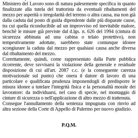
Ministero del Lavoro sono di natura palesemente specifica in quanto
finalizzate alla tutela del trattorista da eventuali ribaltamenti del
mezzo per asperità o irregolarità del terreno o altra causa, ma non già
dalla caduta dal posto di guida dipendente dalle più disparate cause,
tra cui quella riconducibile ad un improvviso ed inevitabile malore,
benchè le misure già previste dal d.lgs. n. 626 del 1994 (cintura di
sicurezza abbinata ad una cabina o telaio protettivo), non
tempestivamente adottate, sarebbero state comunque idonee
scongiurare la caduta dal mezzo per qualsiasi causa anche diversa
dal ribaltamento del mezzo.
Correttamente, quindi, come rappresentato dalla Parte pubblica
ricorrente, deve ravvisarsi la violazione della generale e residuale
disposizione di cui all'art. 2087 c.c. (e la conseguente carenza
motivazionale sul punto) che onera il datore di lavoro di una
particolare e qualificata prudenza imponendogli di predisporre le
misura idonee a tutelare l'integrità fisica e la personalità morale dei
lavoratore: da individuarsi, nel caso di specie, nel montaggio di
cinture di sicurezza o nell'applicazione di altro mezzo di trattenuta.
Consegue l'annullamento della sentenza impugnata con rinvio ad
altra sezione della Corte di Appello di Palermo per nuovo giudizio.
P.Q.M.