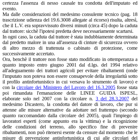
certezza l'assenza di nesso causale tra condotta dell'imputato ed
evento.
Ma dalle considerazioni del medesimo consulente tecnico (pag. 18
trascrizione udienza del 19.6.3008 allegate al ricorso) risulta, altresì,
che il L.V. era sopravvissuto diversi minuti (circa 45) dopo la caduta
dal trattore: sicchè l'ipotesi predetta deve necessariamente scartarsi.
In ogni caso, la caduta dal trattore è stata indubbiamente determinata
dal predetto malore in una all'assenza di cinture di sicurezza ovvero
di altro mezzo di trattenuta o cabinato di protezione, come
successivamente accertato.
Ora, benchè il trattore non fosse stato modificato in ottemperanza a
quanto imposto entro giugno 2001 dal d.lgs. del 1994 relativo
all'adeguamento dei trattori agricoli per evitare ribaltamenti (onde
l'imputato non poteva non essere consapevole della irregolarità sotto
il profilo antinfortunistico in cui versava lo strumento di lavoro) e
con la
circolare dei Ministero del Lavoro del 16.3.2005
fosse stata
poi rimandata l'emanazione delle LINEE GUIDA ISPESL,
elaborate solo nel 2007 con la circolare n.
3 del 28.3.2007
del
medesimo Dicastero, la condotta del datore di lavoro, che pur si
attenne alle misure alternative da adottare nel frattempo (secondo
quanto raccomandato dalla circolare del 2005), quali l'impiego di
lavoratori esperti (come appunto era la vittima) e la ricognizione
delle condizioni del terreno, allo specifico fine di prevenire
ribaltamenti, non può ritenersi esente da censure dal momento che le
misure di prevenzione antinfortunistica di cui alle circolari del