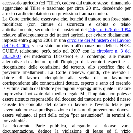
accessorio agricolo (cd "Tiller), cadeva dal trattore stesso, rimanendo
agganciato al Tiller e trascinato per circa 20 mt., decedendo per
arresto cardiocircolatorio con gravissimo trauma cranico.
La Corte territoriale osservava che, benché il trattore non fosse stato
modificato (con cinture di sicurezza e cabina o telaio
antiribaltamento, secondo le disposizioni del
D.lgs n. 626 del 1994
relativo all'adeguamento dei trattori agricoli per evitare ribaltamenti,
imposto entro giugno 2001 in una
circolare dei Ministero del Lavoro
del 16.3.2005
, vi era stato un rinvio all'emanazione delle LINEE-
GUIDA (elaborate, però, solo nel 2007 con la
circolare n. 3 del
28.3.2007
del medesimo Dicastero) e, al contempo, alle misure
alternative da adottare quali l'impiego di lavoratori esperti e la
ricognizione delle condizioni del terreno, allo specifico fine di
prevenire ribaltamenti. La Corte riteneva, quindi, che avendo il
datore di lavoro adempiuto alla scelta di un lavoratore
corrispondente alle connotazioni dettate, esperto e sano ed essendo
la vittima caduta dal trattore per ragioni sopraggiunte, quale il malore
improvviso ipotizzato dal medico legale M., l'imputato non potesse
essere ritenuto responsabile del decesso del trattorista poiché il nesso
causale tra condotta del datore di lavoro e l'evento letale per
l'eventuale omessa predisposizione di misure di prevenzione doveva
essere valutato, al pari della colpa "per assunzione", in termini di
prevedibilità.
La ricorrente Parte pubblica, allegando al ricorso varia
documentazione, deduce la violazione di legge ed il vizio