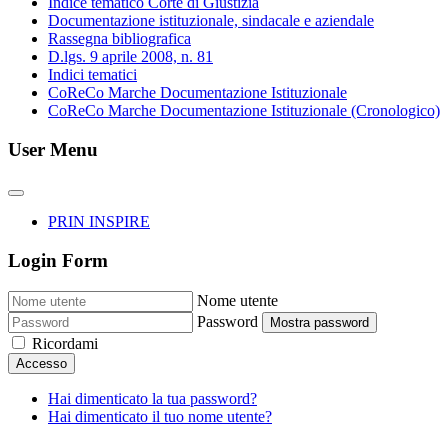
Indice tematico Corte di Giustizia
Documentazione istituzionale, sindacale e aziendale
Rassegna bibliografica
D.lgs. 9 aprile 2008, n. 81
Indici tematici
CoReCo Marche Documentazione Istituzionale
CoReCo Marche Documentazione Istituzionale (Cronologico)
User Menu
PRIN INSPIRE
Login Form
Nome utente
Password
Mostra password
Ricordami
Accesso
Hai dimenticato la tua password?
Hai dimenticato il tuo nome utente?