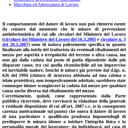
Macchina ed Attrezzatura di Lavoro
Il comportamento del datore di lavoro non può ritenersi esente
da censure dal momento che le misure di prevenzione
antinfortunistica di cui alle circolari del Ministero del Lavoro
(
circolare dei Ministero del Lavoro del 16.3.2005
e
circolare n. 3
del 28.3.2007
) sono di natura palesemente specifica in quanto
finalizzate alla tutela del trattorista da eventuali ribaltamenti del
mezzo per asperità o irregolarità del terreno o altra causa, ma
non già dalla caduta dal posto di guida dipendente dalle più
disparate cause, tra cui quella riconducibile ad un improvviso
ed inevitabile malore, benchè le misure già previste dal d.lgs. n.
626 del 1994 (cintura di sicurezza abbinata ad una cabina o
telaio protettivo), non tempestivamente adottate, sarebbero state
comunque idonee scongiurare la caduta dal mezzo per qualsiasi
causa anche diversa dal ribaltamento del mezzo.
Correttamente, quindi, come rappresentato dalla Parte
pubblica ricorrente, deve ravvisarsi la violazione della generale
e residuale disposizione di cui all'art. 2087 c.c. (e la conseguente
carenza motivazionale sul punto) che onera il datore di lavoro
di una particolare e qualificata prudenza imponendogli di
predisporre le misura idonee a tutelare l'integrità fisica e la
personalità morale dei lavoratore: da individuarsi, nel caso di