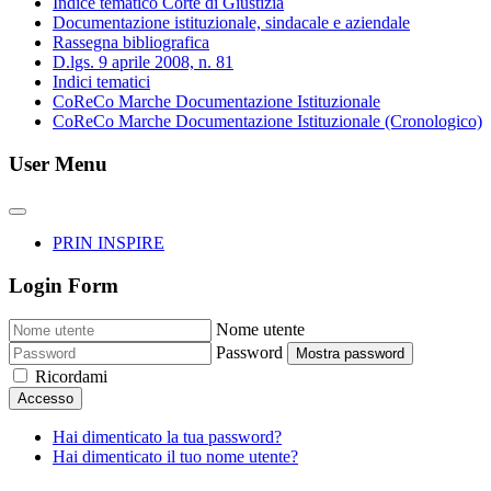
Indice tematico Corte di Giustizia
Documentazione istituzionale, sindacale e aziendale
Rassegna bibliografica
D.lgs. 9 aprile 2008, n. 81
Indici tematici
CoReCo Marche Documentazione Istituzionale
CoReCo Marche Documentazione Istituzionale (Cronologico)
User Menu
PRIN INSPIRE
Login Form
Nome utente
Password
Mostra password
Ricordami
Accesso
Hai dimenticato la tua password?
Hai dimenticato il tuo nome utente?