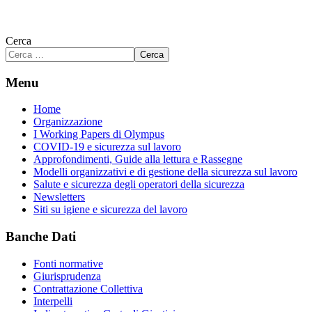
Cerca
Cerca
Menu
Home
Organizzazione
I Working Papers di Olympus
COVID-19 e sicurezza sul lavoro
Approfondimenti, Guide alla lettura e Rassegne
Modelli organizzativi e di gestione della sicurezza sul lavoro
Salute e sicurezza degli operatori della sicurezza
Newsletters
Siti su igiene e sicurezza del lavoro
Banche Dati
Fonti normative
Giurisprudenza
Contrattazione Collettiva
Interpelli