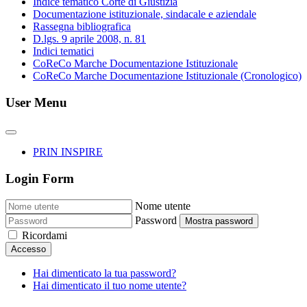
Indice tematico Corte di Giustizia
Documentazione istituzionale, sindacale e aziendale
Rassegna bibliografica
D.lgs. 9 aprile 2008, n. 81
Indici tematici
CoReCo Marche Documentazione Istituzionale
CoReCo Marche Documentazione Istituzionale (Cronologico)
User Menu
PRIN INSPIRE
Login Form
Nome utente
Password
Mostra password
Ricordami
Accesso
Hai dimenticato la tua password?
Hai dimenticato il tuo nome utente?