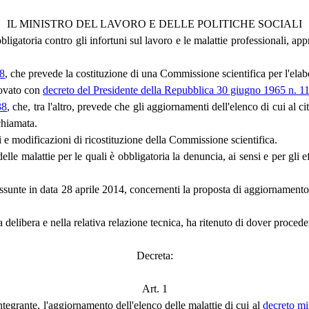
IL MINISTRO DEL LAVORO E DELLE POLITICHE SOCIALI
bbligatoria contro gli infortuni sul lavoro e le malattie professionali, a
38
, che prevede la costituzione di una Commissione scientifica per l'elabor
provato con
decreto del Presidente della Repubblica 30 giugno 1965 n. 1
38
, che, tra l'altro, prevede che gli aggiornamenti dell'elenco di cui al c
chiamata.
i e modificazioni di ricostituzione della Commissione scientifica.
lle malattie per le quali è obbligatoria la denuncia, ai sensi e per gli e
assunte in data 28 aprile 2014, concernenti la proposta di aggiornamento e 
delibera e nella relativa relazione tecnica, ha ritenuto di dover proced
Decreta:
Art. 1
ntegrante, l'aggiornamento dell'elenco delle malattie di cui al
decreto mi