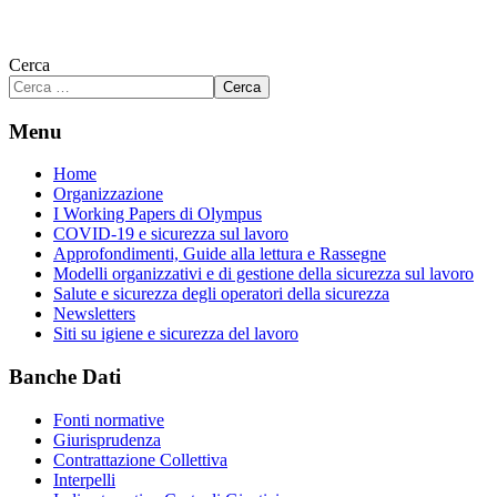
Cerca
Cerca
Menu
Home
Organizzazione
I Working Papers di Olympus
COVID-19 e sicurezza sul lavoro
Approfondimenti, Guide alla lettura e Rassegne
Modelli organizzativi e di gestione della sicurezza sul lavoro
Salute e sicurezza degli operatori della sicurezza
Newsletters
Siti su igiene e sicurezza del lavoro
Banche Dati
Fonti normative
Giurisprudenza
Contrattazione Collettiva
Interpelli