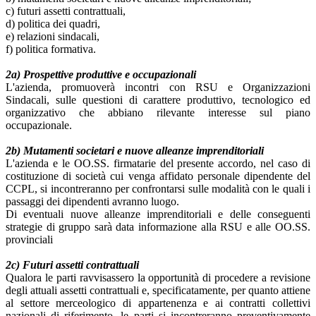
c) futuri assetti contrattuali,
d) politica dei quadri,
e) relazioni sindacali,
f) politica formativa.
2a) Prospettive produttive e occupazionali
L'azienda, promuoverà incontri con RSU e Organizzazioni
Sindacali, sulle questioni di carattere produttivo, tecnologico ed
organizzativo che abbiano rilevante interesse sul piano
occupazionale.
2b) Mutamenti societari e nuove alleanze imprenditoriali
L'azienda e le OO.SS. firmatarie del presente accordo, nel caso di
costituzione di società cui venga affidato personale dipendente del
CCPL, si incontreranno per confrontarsi sulle modalità con le quali i
passaggi dei dipendenti avranno luogo.
Di eventuali nuove alleanze imprenditoriali e delle conseguenti
strategie di gruppo sarà data informazione alla RSU e alle OO.SS.
provinciali
2c) Futuri assetti contrattuali
Qualora le parti ravvisassero la opportunità di procedere a revisione
degli attuali assetti contrattuali e, specificatamente, per quanto attiene
al settore merceologico di appartenenza e ai contratti collettivi
nazionali di riferimento, le parti si incontreranno preventivamente