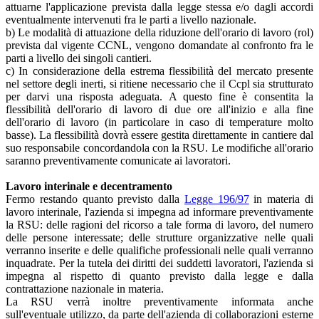
attuarne l'applicazione prevista dalla legge stessa e/o dagli accordi
eventualmente intervenuti fra le parti a livello nazionale.
b) Le modalità di attuazione della riduzione dell'orario di lavoro (rol)
prevista dal vigente CCNL, vengono domandate al confronto fra le
parti a livello dei singoli cantieri.
c) In considerazione della estrema flessibilità del mercato presente
nel settore degli inerti, si ritiene necessario che il Ccpl sia strutturato
per darvi una risposta adeguata. A questo fine è consentita la
flessibilità dell'orario di lavoro di due ore all'inizio e alla fine
dell'orario di lavoro (in particolare in caso di temperature molto
basse). La flessibilità dovrà essere gestita direttamente in cantiere dal
suo responsabile concordandola con la RSU. Le modifiche all'orario
saranno preventivamente comunicate ai lavoratori.
Lavoro interinale e decentramento
Fermo restando quanto previsto dalla
Legge 196/97
in materia di
lavoro interinale, l'azienda si impegna ad informare preventivamente
la RSU: delle ragioni del ricorso a tale forma di lavoro, del numero
delle persone interessate; delle strutture organizzative nelle quali
verranno inserite e delle qualifiche professionali nelle quali verranno
inquadrate. Per la tutela dei diritti dei suddetti lavoratori, l'azienda si
impegna al rispetto di quanto previsto dalla legge e dalla
contrattazione nazionale in materia.
La RSU verrà inoltre preventivamente informata anche
sull'eventuale utilizzo, da parte dell'azienda di collaborazioni esterne