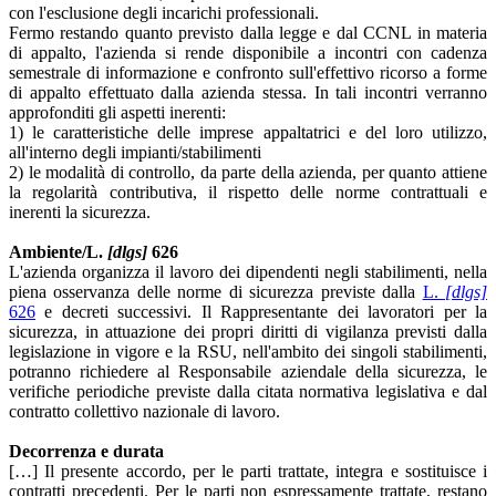
con l'esclusione degli incarichi professionali.
Fermo restando quanto previsto dalla legge e dal CCNL in materia
di appalto, l'azienda si rende disponibile a incontri con cadenza
semestrale di informazione e confronto sull'effettivo ricorso a forme
di appalto effettuato dalla azienda stessa. In tali incontri verranno
approfonditi gli aspetti inerenti:
1) le caratteristiche delle imprese appaltatrici e del loro utilizzo,
all'interno degli impianti/stabilimenti
2) le modalità di controllo, da parte della azienda, per quanto attiene
la regolarità contributiva, il rispetto delle norme contrattuali e
inerenti la sicurezza.
Ambiente/L.
[dlgs]
626
L'azienda organizza il lavoro dei dipendenti negli stabilimenti, nella
piena osservanza delle norme di sicurezza previste dalla
L.
[dlgs]
626
e decreti successivi. Il Rappresentante dei lavoratori per la
sicurezza, in attuazione dei propri diritti di vigilanza previsti dalla
legislazione in vigore e la RSU, nell'ambito dei singoli stabilimenti,
potranno richiedere al Responsabile aziendale della sicurezza, le
verifiche periodiche previste dalla citata normativa legislativa e dal
contratto collettivo nazionale di lavoro.
Decorrenza e durata
[…] Il presente accordo, per le parti trattate, integra e sostituisce i
contratti precedenti. Per le parti non espressamente trattate, restano