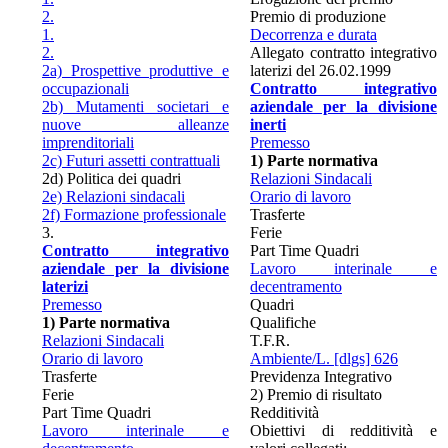
2.
Premio di produzione
1.
Decorrenza e durata
2.
Allegato contratto integrativo
2a) Prospettive produttive e
laterizi del 26.02.1999
occupazionali
Contratto integrativo
2b) Mutamenti societari e
aziendale per la divisione
nuove alleanze
inerti
imprenditoriali
Premesso
2c) Futuri assetti contrattuali
1) Parte normativa
2d) Politica dei quadri
Relazioni Sindacali
2e) Relazioni sindacali
Orario di lavoro
2f) Formazione professionale
Trasferte
3.
Ferie
Contratto integrativo
Part Time Quadri
aziendale per la divisione
Lavoro interinale e
laterizi
decentramento
Premesso
Quadri
1) Parte normativa
Qualifiche
Relazioni Sindacali
T.F.R.
Orario di lavoro
Ambiente/L. [dlgs] 626
Trasferte
Previdenza Integrativo
Ferie
2) Premio di risultato
Part Time Quadri
Redditività
Lavoro interinale e
Obiettivi di redditività e