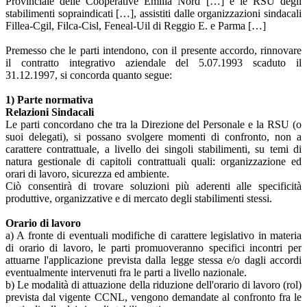
Provinciale delle Cooperative Emilia Nord […] e le RSU degli
stabilimenti sopraindicati […], assistiti dalle organizzazioni sindacali
Fillea-Cgil, Filca-Cisl, Feneal-Uil di Reggio E. e Parma […]
Premesso che le parti intendono, con il presente accordo, rinnovare
il contratto integrativo aziendale del 5.07.1993 scaduto il
31.12.1997, si concorda quanto segue:
1) Parte normativa
Relazioni Sindacali
Le parti concordano che tra la Direzione del Personale e la RSU (o
suoi delegati), si possano svolgere momenti di confronto, non a
carattere contrattuale, a livello dei singoli stabilimenti, su temi di
natura gestionale di capitoli contrattuali quali: organizzazione ed
orari di lavoro, sicurezza ed ambiente.
Ciò consentirà di trovare soluzioni più aderenti alle specificità
produttive, organizzative e di mercato degli stabilimenti stessi.
Orario di lavoro
a) A fronte di eventuali modifiche di carattere legislativo in materia
di orario di lavoro, le parti promuoveranno specifici incontri per
attuarne l'applicazione prevista dalla legge stessa e/o dagli accordi
eventualmente intervenuti fra le parti a livello nazionale.
b) Le modalità di attuazione della riduzione dell'orario di lavoro (rol)
prevista dal vigente CCNL, vengono demandate al confronto fra le