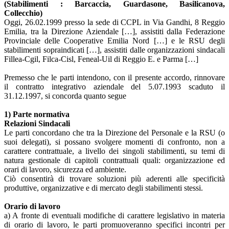
(Stabilimenti : Barcaccia, Guardasone, Basilicanova,
Collecchio)
Oggi, 26.02.1999 presso la sede di CCPL in Via Gandhi, 8 Reggio
Emilia, tra la Direzione Aziendale […], assistiti dalla Federazione
Provinciale delle Cooperative Emilia Nord […] e le RSU degli
stabilimenti sopraindicati […], assistiti dalle organizzazioni sindacali
Fillea-Cgil, Filca-Cisl, Feneal-Uil di Reggio E. e Parma […]
Premesso che le parti intendono, con il presente accordo, rinnovare
il contratto integrativo aziendale del 5.07.1993 scaduto il
31.12.1997, si concorda quanto segue
1) Parte normativa
Relazioni Sindacali
Le parti concordano che tra la Direzione del Personale e la RSU (o
suoi delegati), si possano svolgere momenti di confronto, non a
carattere contrattuale, a livello dei singoli stabilimenti, su temi di
natura gestionale di capitoli contrattuali quali: organizzazione ed
orari di lavoro, sicurezza ed ambiente.
Ciò consentirà di trovare soluzioni più aderenti alle specificità
produttive, organizzative e di mercato degli stabilimenti stessi.
Orario di lavoro
a) A fronte di eventuali modifiche di carattere legislativo in materia
di orario di lavoro, le parti promuoveranno specifici incontri per