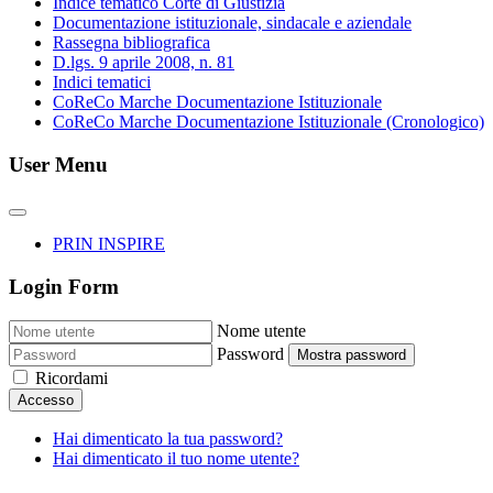
Indice tematico Corte di Giustizia
Documentazione istituzionale, sindacale e aziendale
Rassegna bibliografica
D.lgs. 9 aprile 2008, n. 81
Indici tematici
CoReCo Marche Documentazione Istituzionale
CoReCo Marche Documentazione Istituzionale (Cronologico)
User Menu
PRIN INSPIRE
Login Form
Nome utente
Password
Mostra password
Ricordami
Accesso
Hai dimenticato la tua password?
Hai dimenticato il tuo nome utente?