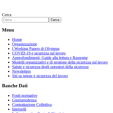
Cerca
Cerca
Menu
Home
Organizzazione
I Working Papers di Olympus
COVID-19 e sicurezza sul lavoro
Approfondimenti, Guide alla lettura e Rassegne
Modelli organizzativi e di gestione della sicurezza sul lavoro
Salute e sicurezza degli operatori della sicurezza
Newsletters
Siti su igiene e sicurezza del lavoro
Banche Dati
Fonti normative
Giurisprudenza
Contrattazione Collettiva
Interpelli