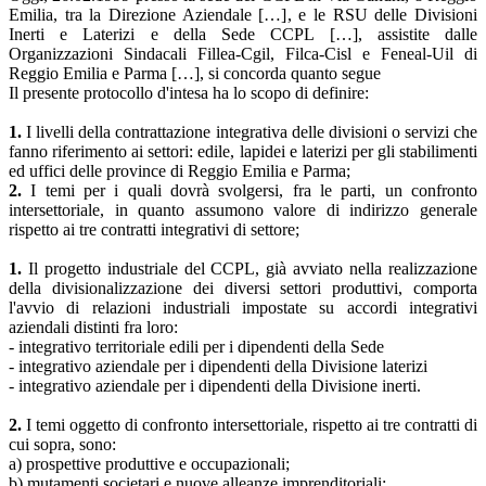
Emilia, tra la Direzione Aziendale […], e le RSU delle Divisioni
Inerti e Laterizi e della Sede CCPL […], assistite dalle
Organizzazioni Sindacali Fillea-Cgil, Filca-Cisl e Feneal-Uil di
Reggio Emilia e Parma […], si concorda quanto segue
Il presente protocollo d'intesa ha lo scopo di definire:
1.
I livelli della contrattazione integrativa delle divisioni o servizi che
fanno riferimento ai settori: edile, lapidei e laterizi per gli stabilimenti
ed uffici delle province di Reggio Emilia e Parma;
2.
I temi per i quali dovrà svolgersi, fra le parti, un confronto
intersettoriale, in quanto assumono valore di indirizzo generale
rispetto ai tre contratti integrativi di settore;
1.
Il progetto industriale del CCPL, già avviato nella realizzazione
della divisionalizzazione dei diversi settori produttivi, comporta
l'avvio di relazioni industriali impostate su accordi integrativi
aziendali distinti fra loro:
- integrativo territoriale edili per i dipendenti della Sede
- integrativo aziendale per i dipendenti della Divisione laterizi
- integrativo aziendale per i dipendenti della Divisione inerti.
2.
I temi oggetto di confronto intersettoriale, rispetto ai tre contratti di
cui sopra, sono:
a) prospettive produttive e occupazionali;
b) mutamenti societari e nuove alleanze imprenditoriali;