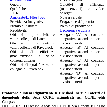
decentramento
valori collegati:
Quadri
Obiettivi di efficienza
Qualifiche
(manutenzioni) e valori
T.F.R.
collegati
Ambiente/L. [dlgs] 626
Note a verbale
Previdenza Integrativa
Erogazione del premio
Premio di risultato
Premio di produzione
Redditività
Decorrenza e durata
Obiettivi di produttività e
Allegato "A" Al contratto
valori collegati di Later
integrativo aziendale per la
Obiettivi di produttività e
divisione inerti
valori collegati di Paveblock
Allegato "B" Al contratto
Obiettivi di efficienza
integrativo aziendale per la
(manutenzione) e valori
divisione inerti
collegati di Later
Allegato "C" Al contratto
Obiettivi di qualità e valori
integrativo aziendale per la
collegati di Paveblock
divisione inerti
Allegato "D" Al contratto
integrativo aziendale per la
divisione inerti
Protocollo d'intesa Riguardante le Divisioni Inerti e Laterizi e i
dipendenti della Sede CCPL inquadrati nel CCNL edili
Coop.ve
Oggi, 26.02.1999 presso la sede del CCPL in Via Gandhi, 8 Reggio