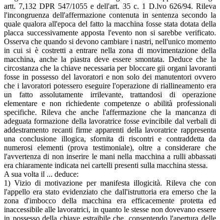
artt. 7,132 DPR 547/1055 e dell'art. 35 c. 1 D.lvo 626/94. Rileva
l'incongruenza dell'affermazione contenuta in sentenza secondo la
quale qualora all'epoca del fatto la macchina fosse stata dotata della
placca successivamente apposta l'evento non si sarebbe verificato.
Osserva che quando si devono cambiare i nastri, nell'unico momento
in cui si è costretti a entrare nella zona di movimentazione della
macchina, anche la piastra deve essere smontata. Deduce che la
circostanza che la chiave necessaria per bloccare gii organi lavoranti
fosse in possesso del lavoratori e non solo dei manutentori ovvero
che i lavoratori potessero eseguire l'operazione di riallineamento era
un fatto assolutamente irrilevante, trattandosi di operazione
elementare e non richiedente competenze o abilità professionali
specifiche. Rileva che anche l'affermazione che la mancanza di
adeguata formazione della lavoratrice fosse evincibile dal verbali di
addestramento recanti firme apparenti della lavoratrice rappresenta
una conclusione illogica, sfornita di riscontri e contraddetta da
numerosi elementi (prova testimoniale), oltre a considerare che
l'avvertenza di non inserire le mani nella macchina a rulli abbassati
era chiaramente indicata nei cartelli presenti sulla macchina stessa.
A sua volta il ... deduce:
1) Vizio di motivazione per manifesta illogicità. Rileva che con
l'appello era stato evidenziato che dall'istruttoria era emerso che la
zona d'imbocco della macchina era efficacemente protetta ed
inaccessibile alle lavoratrici, in quanto le stesse non dovevano essere
in possesso della chiave estraibile che, consentendo l'apertura delle