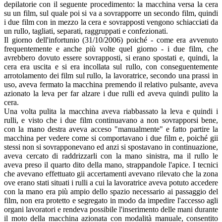
depilatorie con il seguente procedimento: la macchina versa la cera
su un film, sul quale poi si va a sovrapporre un secondo film, quindi
i due film con in mezzo la cera e sovrapposti vengono schiacciati da
un rullo, tagliati, separati, raggruppati e confezionati.
Il giorno dell'infortunio (31/10/2006) poiché - come era avvenuto
frequentemente e anche più volte quel giorno - i due film, che
avrebbero dovuto essere sovrapposti, si erano spostati e, quindi, la
cera era uscita e si era incollata sul rullo, con conseguentemente
arrotolamento dei film sul rullo, la lavoratrice, secondo una prassi in
uso, aveva fermato la macchina premendo il relativo pulsante, aveva
azionato la leva per far alzare i due rulli ed aveva quindi pulito la
cera.
Una volta pulita la macchina aveva riabbassato la leva e quindi i
rulli, e visto che i due film continuavano a non sovrapporsi bene,
con la mano destra aveva acceso "manualmente" e fatto partire la
macchina per vedere come si comportavano i due film e, poiché gii
stessi non si sovrapponevano ed anzi si spostavano in continuazione,
aveva cercato di raddrizzarli con la mano sinistra, ma il rullo le
aveva preso il quarto dito della mano, strappandole l'apice. I tecnici
che avevano effettuato gii accertamenti avevano rilevato che la zona
ove erano stati situati i rulli a cui la lavoratrice aveva potuto accedere
con la mano era più ampio dello spazio necessario ai passaggio del
film, non era protetto e segregato in modo da impedire l'accesso agli
organi lavoratori e rendeva possibile l'inserimento delle mani durante
il moto della macchina azionata con modalità manuale, consentito