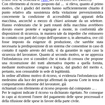
Con riferimento al ricorso proposto dal ... si rileva, quanto al primo
motivo, che i giudici del merito hanno sufficientemente chiarito il
punto relativo alla sussistenza della violazione prevenzionistica
concernente la condizione di accessibilità agii apparati della
macchina, ancorché a mezzo di chiavi azionate da un selettore.
Hanno evidenziato che le parti rotanti della macchina avrebbero
dovuto essere protette e segregate a monte, in conformità alle
disposizioni di sicurezza, in maniera tale da impedire che entrassero
in contatto con parti del corpo dell'operatore o, in alternativa, ove ciò
fosse imposto da esigenze di produzione, che sarebbe stata
necessaria la predisposizione di un sistema che consentisse in caso di
contatto il rapido arresto del rulli, sì da garantire in ogni caso la
sicurezza del lavoratore. Quanto al secondo motivo, se ne apprezza
l'infondatezza ove si consideri che si tratta di censura che propone
una ricostruzione dei tratti alternativa rispetto a quella fornita,
mediante motivazione congrua e logica, dal giudici del merito e,
pertanto, non censurabile in sede di legittimità.
In ordine all'ultimo motivo di ricorso, si evidenzia l'infondatezza del
medesimo alla luce dei principi affermati da questa Corte in tema di
comportamento abnorme del lavoratore, già
richiamati con riferimento al ricorso proposto dal coimputato ... .
Per le ragioni indicate il ricorso va dichiarato rigettato. Ne consegue
in capo ai ricorrenti l'onere del pagamento delle spese processuali e
della rifusione delle spese in favore della parte civile.