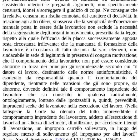
sussistendo ulteriori e pregnanti argomenti, non specificamente
censurati, idonei a sorreggere il giudizio di colpa. Ne consegue che
la relativa censura non risulta connotata dai carattere di decisività. In
relazione agli altri rilievi, si osserva che la semplicità dell'operazione
manuale posta in essere dalla lavoratrice non esclude la necessità
della segregazione degli organi in movimento, prescritta dalia legge,
rispetto alla quale l'efficacia della placca successivamente apposta
resta circostanza irrilevante; che la mancanza di formazione della
lavoratrice è circostanza di fatto desunta da vari elementi, non
sindacabile in sede di legittimità in presenza di congrua motivazione;
che il comportamento della lavoratrice non può essere considerato
abnorme in forza dei principio giurisprudenziale secondo cui "il
datore di lavoro, destinatario delle norme antinfortunistiche, è
esonerato da responsabilità quando li comportamento dei
dipendente, rientrante nelle mansioni che gii sono proprie, sia
abnorme, dovendo definirsi tale il comportamento imprudente del
lavoratore che sia consistito in qualcosa radicalmente,
ontologicamente, lontano dalle ipotizzabili e, quindi, prevedibili,
imprudenti scelte dei lavoratore nella esecuzione del lavoro. (Nella
fattispecie la Corte ha ritenuto del tutto imprevedibile il
comportamento imprudente dei lavoratore, addetto all'esecuzione di
lavori ad un altezza di sei metri, di utilizzare, per accelerare i tempi
di lavorazione, un improprio carrello sollevatore, in luogo del
regolare mezzo di sollevamento già impegnato per altri lavori)"
(Cass. Sez. 4, Sentenza n.
7267
del 10/11/2009 Rv. 246695).