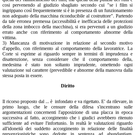
cosi pervenendo al giudizio sbagliato secondo cui "se i film si
ingrippano così frequentemente si è in presenza di un funzionamento
non adeguato della macchina riconducibile al costruttore". Partendo
da tale erronea premessa (accessibilità e inefficacia delle protezioni
della zona imbocco della macchina), si era pervenuti a un giudizio
errato anche con riferimento al comportamento abnorme della
vittima.
3) Mancanza di motivazione in relazione al secondo motivo
d'appello, con riferimento al comportamento della lavoratrice. La
Corte si esprime ai riguardo sempre in termini di imprudenza e
disattenzione, senza considerare che il comportamento della,
medesima è stato non soltanto imprudente, omettendo ogni
valutazione sul carattere (prevedibile e abnorme della manovra dalla
stessa posta in essere.
Diritto
Il ricorso proposto dal ... è infondato e va rigettato. E' da rilevare, in
primo luogo, che le censure della difesa s'incentrano sulle
argomentazioni concernenti l'apposizione di una placca in epoca
successiva al fatto, accorgimento che i giudici avrebbero ritenuto
sufficiente ad evitare l'infortunio. In realtà le valutazioni riguardo
all'idoneità dei suddetto accorgimento in relazione delle finalità
prevenzionistiche sono dedotte in sentenza ad abundantiam,