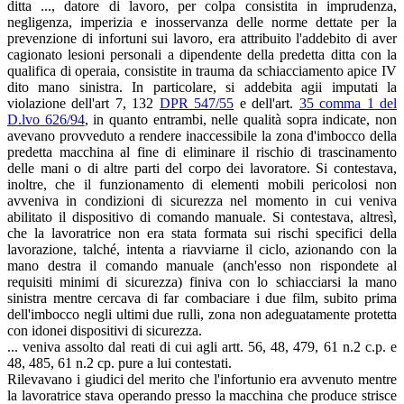
ditta ..., datore di lavoro, per colpa consistita in imprudenza,
negligenza, imperizia e inosservanza delle norme dettate per la
prevenzione di infortuni sui lavoro, era attribuito l'addebito di aver
cagionato lesioni personali a dipendente della predetta ditta con la
qualifica di operaia, consistite in trauma da schiacciamento apice IV
dito mano sinistra. In particolare, si addebita agii imputati la
violazione dell'art 7, 132
DPR 547/55
e dell'art.
35 comma 1 del
D.lvo 626/94
, in quanto entrambi, nelle qualità sopra indicate, non
avevano provveduto a rendere inaccessibile la zona d'imbocco della
predetta macchina al fine di eliminare il rischio di trascinamento
delle mani o di altre parti del corpo dei lavoratore. Si contestava,
inoltre, che il funzionamento di elementi mobili pericolosi non
avveniva in condizioni di sicurezza nel momento in cui veniva
abilitato il dispositivo di comando manuale. Si contestava, altresì,
che la lavoratrice non era stata formata sui rischi specifici della
lavorazione, talché, intenta a riavviarne il ciclo, azionando con la
mano destra il comando manuale (anch'esso non rispondete al
requisiti minimi di sicurezza) finiva con lo schiacciarsi la mano
sinistra mentre cercava di far combaciare i due film, subito prima
dell'imbocco negli ultimi due rulli, zona non adeguatamente protetta
con idonei dispositivi di sicurezza.
... veniva assolto dal reati di cui agli artt. 56, 48, 479, 61 n.2 c.p. e
48, 485, 61 n.2 cp. pure a lui contestati.
Rilevavano i giudici del merito che l'infortunio era avvenuto mentre
la lavoratrice stava operando presso la macchina che produce strisce