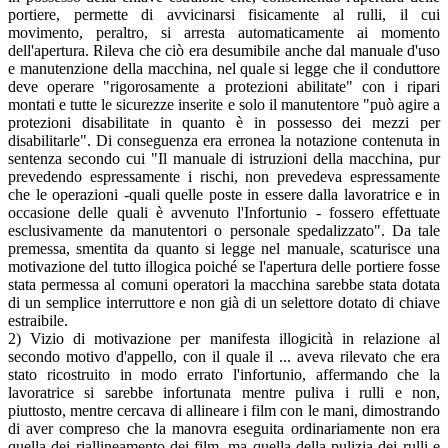
portiere, permette di avvicinarsi fisicamente al rulli, il cui
movimento, peraltro, si arresta automaticamente ai momento
dell'apertura. Rileva che ciò era desumibile anche dal manuale d'uso
e manutenzione della macchina, nel quale si legge che il conduttore
deve operare "rigorosamente a protezioni abilitate" con i ripari
montati e tutte le sicurezze inserite e solo il manutentore "può agire a
protezioni disabilitate in quanto è in possesso dei mezzi per
disabilitarle". Di conseguenza era erronea la notazione contenuta in
sentenza secondo cui "Il manuale di istruzioni della macchina, pur
prevedendo espressamente i rischi, non prevedeva espressamente
che le operazioni -quali quelle poste in essere dalla lavoratrice e in
occasione delle quali è avvenuto l'Infortunio - fossero effettuate
esclusivamente da manutentori o personale spedalizzato". Da tale
premessa, smentita da quanto si legge nel manuale, scaturisce una
motivazione del tutto illogica poiché se l'apertura delle portiere fosse
stata permessa al comuni operatori la macchina sarebbe stata dotata
di un semplice interruttore e non già di un selettore dotato di chiave
estraibile.
2) Vizio di motivazione per manifesta illogicità in relazione al
secondo motivo d'appello, con il quale il ... aveva rilevato che era
stato ricostruito in modo errato l'infortunio, affermando che la
lavoratrice si sarebbe infortunata mentre puliva i rulli e non,
piuttosto, mentre cercava di allineare i film con le mani, dimostrando
di aver compreso che la manovra eseguita ordinariamente non era
quella dei riallineamento dei film, ma quella della pulizia dei rulli e