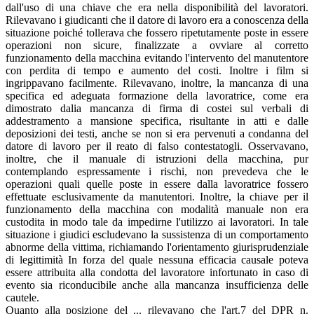
dall'uso di una chiave che era nella disponibilità del lavoratori.
Rilevavano i giudicanti che il datore di lavoro era a conoscenza della
situazione poiché tollerava che fossero ripetutamente poste in essere
operazioni non sicure, finalizzate a ovviare al corretto
funzionamento della macchina evitando l'intervento del manutentore
con perdita di tempo e aumento del costi. Inoltre i film si
ingrippavano facilmente. Rilevavano, inoltre, la mancanza di una
specifica ed adeguata formazione della lavoratrice, come era
dimostrato dalia mancanza di firma di costei sul verbali di
addestramento a mansione specifica, risultante in atti e dalle
deposizioni dei testi, anche se non si era pervenuti a condanna del
datore di lavoro per il reato di falso contestatogli. Osservavano,
inoltre, che il manuale di istruzioni della macchina, pur
contemplando espressamente i rischi, non prevedeva che le
operazioni quali quelle poste in essere dalla lavoratrice fossero
effettuate esclusivamente da manutentori. Inoltre, la chiave per il
funzionamento della macchina con modalità manuale non era
custodita in modo tale da impedirne l'utilizzo ai lavoratori. In tale
situazione i giudici escludevano la sussistenza di un comportamento
abnorme della vittima, richiamando l'orientamento giurisprudenziale
di legittimità In forza del quale nessuna efficacia causale poteva
essere attribuita alla condotta del lavoratore infortunato in caso di
evento sia riconducibile anche alla mancanza insufficienza delle
cautele.
Quanto alla posizione del ... rilevavano che l'art.7 del DPR n.