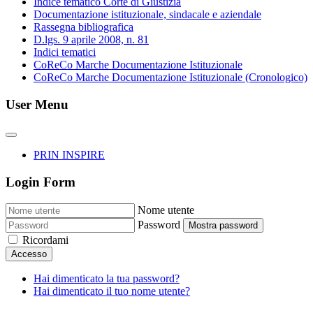
Indice tematico Corte di Giustizia
Documentazione istituzionale, sindacale e aziendale
Rassegna bibliografica
D.lgs. 9 aprile 2008, n. 81
Indici tematici
CoReCo Marche Documentazione Istituzionale
CoReCo Marche Documentazione Istituzionale (Cronologico)
User Menu
PRIN INSPIRE
Login Form
Nome utente
Password
Mostra password
Ricordami
Accesso
Hai dimenticato la tua password?
Hai dimenticato il tuo nome utente?