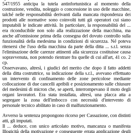
547/1955 anticipa la tutela antinfortunistica al momento della
costruzione, vendita, noleggio o concessione in uso delle macchine,
talché nelle responsabilità derivanti dalla mancata rispondenza dei
prodotti alle normative sono coinvolti tutti gii operatori cui siano
imputabili le indicate attività. In particolare, la responsabilità del ...
era riconducibile non solo alla realizzazione della macchina, ma
anche all'omissione prima della consegna del dovuto controllo sulla
funzionalità della medesima in condizioni di sicurezza. Né poteva
ritenersi che l'uso della macchina da parte della ditta ... s.r.l. senza
l'eliminazione delle carenze attinenti alla sicurezza costituisse causa
sopravvenuta, non potendo rientrare fra quelle di cui all'art, 41 co. 2
cp.
Osservavano, altresì, i giudici del merito che dopo il fatto addetti
della ditta costruttrice, su indicazione della s.r.l., avevano effettuato
un intervento di confinamento delle zone pericolose mediante
collocazione di due cancelli apribili e posizionamento sulle chiusure
del medesimi di micron che, se aperti, interrompevano il moto degli
organi lavoratori. Era stata installata, altresì, una placca atta a
segregare la zona dell'imbocco con necessità d'intervento di
personale tecnico abilitato in caso di malfunzionamento.
Avverso la sentenza propongono ricorso per Cassazione, con distinti
atti, gli imputati.
Il ... deduce, con unico articolato motivo, mancanza o manifesta
Illogicità della motivazione e conseguente errata applicazione degli