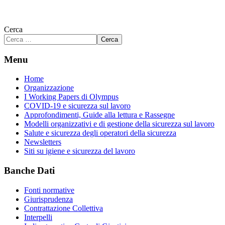
Cerca
Cerca
Menu
Home
Organizzazione
I Working Papers di Olympus
COVID-19 e sicurezza sul lavoro
Approfondimenti, Guide alla lettura e Rassegne
Modelli organizzativi e di gestione della sicurezza sul lavoro
Salute e sicurezza degli operatori della sicurezza
Newsletters
Siti su igiene e sicurezza del lavoro
Banche Dati
Fonti normative
Giurisprudenza
Contrattazione Collettiva
Interpelli