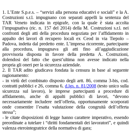
1. L’Ente S.p.e.s. – “servizi alla persona educativi e sociali” e la A.
Costruzioni s.r.l. impugnano con separati appelli la sentenza del
TAR Veneto indicata in epigrafe, con la quale è stata accolta
l’impugnativa (ric. n. 157 del 2014) della M. Costruzioni s.r.l. nei
confronti degli atti della procedura negoziata per l’affidamento in
appalto dei lavori di recupero locali ex Ceod in via Tiepolo –
Padova, indetta dal predetto ente. L’impresa ricorrente, partecipante
alla procedura, impugnava gli atti fino all’aggiudicazione
provvisoria disposta in favore della predetta A. Costruzioni,
dolendosi del fatto che quest’ultima non avesse indicato nella
propria gli oneri per la sicurezza aziendale.
2. Il TAR adito giudicava fondata la censura in base al seguente
ragionamento:
- in virtù del combinato disposto degli artt. 86, comma 3-bis, cod.
contratti pubblici e 26, comma 6,
d.lgs. n. 81/2008
(testo unico sulla
sicurezza sul lavoro), le imprese partecipanti a procedure di
affidamento, anche di appalti pubblici di lavori, “devono
necessariamente includere nell’offerta, opportunamente scorporati
onde consentire l’esatta valutazione della congruità dell’offerta
stessa”;
- le citate disposizioni di legge hanno carattere imperativo, essendo
preordinate a tutelare i “diritti fondamentali dei lavoratori”, e quindi
valenza eterointegratrice della normativa di gara;