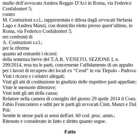
studio dell’avvocato Andrea Reggio D'Aci in Roma, via Federico
Confalonieri 5;
contro
M. Costruzioni s.r.l., rappresentata e difesa dagli avvocati Stefania
Lago e Andrea Manzi, con domicilio eletto presso quest’ultimo, in
Roma, via Federico Confalonieri 5;
nei confronti di
A. Costruzioni s.r.l.;
per la riforma
quanto ad entrambi i ricorsi:
della sentenza breve del T.A.R. VENETO, SEZIONE I, n.
299/2014, resa tra le parti, concernente l’affidamento di un appalto
per i lavori di recupero dei locali ex “Ceod” in via Tiepolo - Padova.
Visti i ricorsi e i relativi allegati;
Visti gli atti di costituzione in giudizio delle rispettive parti appellate;
Viste le memorie difensive;
Visti tutti gli atti della causa;
Relatore nella camera di consiglio del giorno 29 aprile 2014 il Cons.
Fabio Franconiero e uditi per le parti gli avvocati Cinti, Manzi e Dal
Prà;
Sentite le stesse parti ai sensi dell'art. 60 cod. proc. amm.;
Ritenuto e considerato in fatto e diritto quanto segue.
Fatto