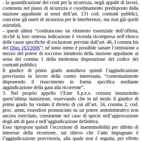
- la quantificazione dei costi per la sicurezza, negli appalti di lavori,
contenuta nel piano di sicurezza e coordinamento predisposto dalla
stazione appaltante ai sensi dell’art. 131 cod. contratti pubblici,
concerne gli oneri di sicurezza per le interferenze, ma non già quelli
aziendali,
- questi ultimi “costituiscono un elemento essenziale dell’offerta,
sicché la loro omessa indicazione è vicenda ricompresa nell’elenco
delle cause specifiche di esclusione previste dall’art. 46, I comma bis
del
Dlgs 163/2006
”; né tanto meno è possibile sanare l’omissione a
mezzo del potere di soccorso istruttorio della stazione appaltante ai
sensi del comma 1 della medesima disposizione del codice dei
contratti pubblici;
Il giudice di primo grado annullava quindi l’aggiudicazione
provvisoria in favore della contro interessata, “contestualmente
disponendo il risarcimento in forma specifica mediante
aggiudicazione della gara alla ricorrente”.
3. Nel proprio appello l’Ente S.p.e.s. censura innanzitutto
quest’ultima statuizione, osservando che in tal modo il giudice di
primo grado ha violato il divieto di cui all’art. 34, comma 2, cod.
proc. amm, essendosi pronunciato su un potere amministrativo non
ancora esercitato, consistente nel caso di specie nell’approvazione
degli atti di gara e nell’aggiudicazione definitiva.
Esso ripropone quindi l’eccezione di inammissibilità per difetto di
interesse della ricorrente, sul rilievo che l’atto impugnato è
l’aggiudicazione provvisoria, alla quale non è seguita, per effetto