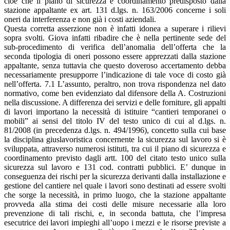
cioè che il piano di sicurezza e coordinamento predisposto dalla
stazione appaltante ex art. 131 d.lgs. n. 163/2006 concerne i soli
oneri da interferenza e non già i costi aziendali.
Questa corretta asserzione non è infatti idonea a superare i rilievi
sopra svolti. Giova infatti ribadire che è nella pertinente sede del
sub-procedimento di verifica dell’anomalia dell’offerta che la
seconda tipologia di oneri possono essere apprezzati dalla stazione
appaltante, senza tuttavia che questo doveroso accertamento debba
necessariamente presupporre l’indicazione di tale voce di costo già
nell’offerta. 7.1 L’assunto, peraltro, non trova rispondenza nel dato
normativo, come ben evidenziato dal difensore della A. Costruzioni
nella discussione. A differenza dei servizi e delle forniture, gli appalti
di lavori importano la necessità di istituire “cantieri temporanei o
mobili” ai sensi del titolo IV del testo unico di cui al d.lgs. n.
81/2008 (in precedenza d.lgs. n. 494/1996), concetto sulla cui base
la disciplina giuslavoristica concernente la sicurezza sul lavoro si è
sviluppata, attraverso numerosi istituti, tra cui il piano di sicurezza e
coordinamento previsto dagli artt. 100 del citato testo unico sulla
sicurezza sul lavoro e 131 cod. contratti pubblici. E’ dunque in
conseguenza dei rischi per la sicurezza derivanti dalla installazione e
gestione del cantiere nel quale i lavori sono destinati ad essere svolti
che sorge la necessità, in primo luogo, che la stazione appaltante
provveda alla stima dei costi delle misure necessarie alla loro
prevenzione di tali rischi, e, in seconda battuta, che l’impresa
esecutrice dei lavori impieghi all’uopo i mezzi e le risorse previste a