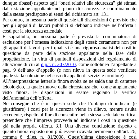
dunque ribassi) rispetto agli “oneri relativi alla sicurezza” già stimati
dalla stazione appaltante nel piano di sicurezza e coordinamento
dalla stessa predisposto ai sensi del richiamato art. 131.
Per contro, in nessuna parte di queste tali disposizioni è previsto che
per gli appalti di lavori pubblici si debbano indicare nell’offerta i
costi per la sicurezza aziendale.
E soprattutto, in nessuna parte è prevista la comminatoria di
esclusione per l’omessa indicazione degli stessi: certamente non per
gli appalti di lavori, per i quali vi è una rigorosa analisi dei costi in
questione da parte della stazione appaltante nella fase della
progettazione, in virtù di puntuali disposizioni del regolamento di
attuazione di cui al
d.p.r. n. 207/2010
, come sottolinea l’appellante a
pag. 9 dell’atto d’appello (e non rileva in questa sede verificare
quale sia la soluzione nel caso di appalto di servizi e forniture).
All’interpretazione letterale finora svolta se ne salda una di carattere
teleologico, la quale muove dalla circostanza che, come ampiamente
visto finora, le disposizioni in esame regolano la verifica
dell’anomalia dell’offerta.
Ne consegue che è in questa sede che l’obbligo di indicare (e
giustificare) i costi per la sicurezza viene in rilievo, mentre risulta
eccedente, rispetto al fine di consentire nella stessa sede tale verifica,
pretendere che l’impresa provveda ad indicare i costi in questione
già nella propria offerta. 3.1 Una diversa conclusione rispetto a
quanto finora esposto non può essere ricavata nemmeno dall’art. 26,
comma 6, d.lgs. n. 81/2008. Quest’ultima disposizione è così