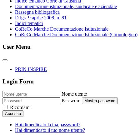
Indice tematico Corte di Giustizia
Documentazione istituzionale, sindacale e aziendale
Rassegna bibliografica
D.lgs. 9 aprile 2008, n. 81
Indici tematici
CoReCo Marche Documentazione Istituzionale
CoReCo Marche Documentazione Istituzionale (Cronologico)
User Menu
PRIN INSPIRE
Login Form
Nome utente
Password
Mostra password
Ricordami
Accesso
Hai dimenticato la tua password?
Hai dimenticato il tuo nome utente?