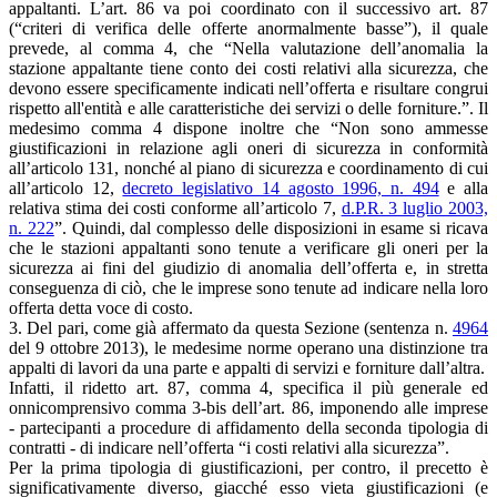
appaltanti. L’art. 86 va poi coordinato con il successivo art. 87
(“criteri di verifica delle offerte anormalmente basse”), il quale
prevede, al comma 4, che “Nella valutazione dell’anomalia la
stazione appaltante tiene conto dei costi relativi alla sicurezza, che
devono essere specificamente indicati nell’offerta e risultare congrui
rispetto all'entità e alle caratteristiche dei servizi o delle forniture.”. Il
medesimo comma 4 dispone inoltre che “Non sono ammesse
giustificazioni in relazione agli oneri di sicurezza in conformità
all’articolo 131, nonché al piano di sicurezza e coordinamento di cui
all’articolo 12,
decreto legislativo 14 agosto 1996, n. 494
e alla
relativa stima dei costi conforme all’articolo 7,
d.P.R. 3 luglio 2003,
n. 222
”. Quindi, dal complesso delle disposizioni in esame si ricava
che le stazioni appaltanti sono tenute a verificare gli oneri per la
sicurezza ai fini del giudizio di anomalia dell’offerta e, in stretta
conseguenza di ciò, che le imprese sono tenute ad indicare nella loro
offerta detta voce di costo.
3. Del pari, come già affermato da questa Sezione (sentenza n.
4964
del 9 ottobre 2013), le medesime norme operano una distinzione tra
appalti di lavori da una parte e appalti di servizi e forniture dall’altra.
Infatti, il ridetto art. 87, comma 4, specifica il più generale ed
onnicomprensivo comma 3-bis dell’art. 86, imponendo alle imprese
- partecipanti a procedure di affidamento della seconda tipologia di
contratti - di indicare nell’offerta “i costi relativi alla sicurezza”.
Per la prima tipologia di giustificazioni, per contro, il precetto è
significativamente diverso, giacché esso vieta giustificazioni (e