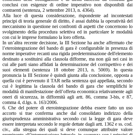
conclusi con esigenze di ordine imperativo non disponibili dai
contraenti (sentenza, 2 settembre 2013, n. 4364).
Alla luce di questa considerazione, rispondente ad incontestati
principi di teoria generale di diritto, è assai dubbia la operatività del
meccanismo in questione nei confronti di aspetti che concernono lo
svolgimento della procedura selettiva ed in particolare le modalità
con cui le imprese formulano la loro offerta.
In un’altra recente decisione, la III Sezione ha anche affermato che
l’eterointegrazione del bando di gara è configurabile in presenza di
norme imperative recanti una rigida predeterminazione dell'elemento
destinato a sostituirsi alla clausola difforme, ma non già nei casi in
cui alle parti siano affidati la determinazione del corrispettivo e dei
suoi elementi (sentenza 18 ottobre 2013, n. 5069). In questa
pronuncia la III Sezione è quindi giunta alla conclusione, opposta a
quella cui è pervenuto il TAR nella sentenza qui appellata, secondo
cui è legittima la clausola del bando di gara che semplifichi le
modalità di manifestazione dell’offerta economica relativamente agli
oneri di sicurezza, in difformità agli artt. 86, comma 3-bis, e 87,
comma 4, d.lgs. n. 163/2006.
6. Che del potere di eterointegrazione debba essere fatto un uso
accorto si trae conferma anche dal consolidato indirizzo della
giurisprudenza amministrativa secondo cui la legge di gara deve
essere interpretata secondo le regole dettate dagli artt. 1362 e ss. cod.
civ., alla stregua dei quali si deve comunque attribuire valore
preminente all’interpretazione letterale, in coerenza con i principi di