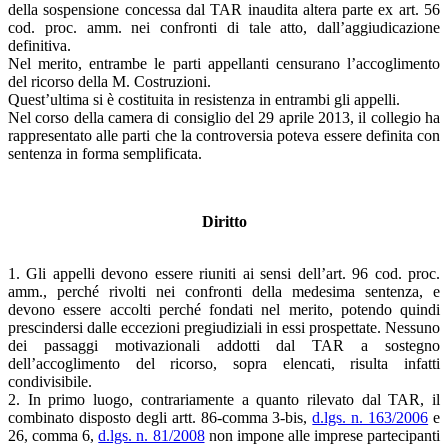
della sospensione concessa dal TAR inaudita altera parte ex art. 56
cod. proc. amm. nei confronti di tale atto, dall’aggiudicazione
definitiva.
Nel merito, entrambe le parti appellanti censurano l’accoglimento
del ricorso della M. Costruzioni.
Quest’ultima si è costituita in resistenza in entrambi gli appelli.
Nel corso della camera di consiglio del 29 aprile 2013, il collegio ha
rappresentato alle parti che la controversia poteva essere definita con
sentenza in forma semplificata.
Diritto
1. Gli appelli devono essere riuniti ai sensi dell’art. 96 cod. proc.
amm., perché rivolti nei confronti della medesima sentenza, e
devono essere accolti perché fondati nel merito, potendo quindi
prescindersi dalle eccezioni pregiudiziali in essi prospettate. Nessuno
dei passaggi motivazionali addotti dal TAR a sostegno
dell’accoglimento del ricorso, sopra elencati, risulta infatti
condivisibile.
2. In primo luogo, contrariamente a quanto rilevato dal TAR, il
combinato disposto degli artt. 86-comma 3-bis,
d.lgs. n. 163/2006
e
26, comma 6,
d.lgs. n. 81/2008
non impone alle imprese partecipanti