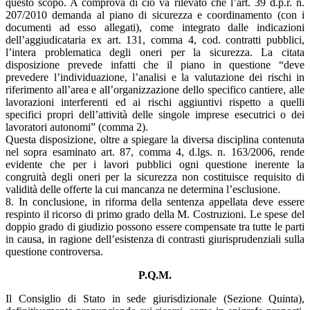
questo scopo. A comprova di ciò va rilevato che l’art. 39 d.p.r. n.
207/2010 demanda al piano di sicurezza e coordinamento (con i
documenti ad esso allegati), come integrato dalle indicazioni
dell’aggiudicataria ex art. 131, comma 4, cod. contratti pubblici,
l’intera problematica degli oneri per la sicurezza. La citata
disposizione prevede infatti che il piano in questione “deve
prevedere l’individuazione, l’analisi e la valutazione dei rischi in
riferimento all’area e all’organizzazione dello specifico cantiere, alle
lavorazioni interferenti ed ai rischi aggiuntivi rispetto a quelli
specifici propri dell’attività delle singole imprese esecutrici o dei
lavoratori autonomi” (comma 2).
Questa disposizione, oltre a spiegare la diversa disciplina contenuta
nel sopra esaminato art. 87, comma 4, d.lgs. n. 163/2006, rende
evidente che per i lavori pubblici ogni questione inerente la
congruità degli oneri per la sicurezza non costituisce requisito di
validità delle offerte la cui mancanza ne determina l’esclusione.
8. In conclusione, in riforma della sentenza appellata deve essere
respinto il ricorso di primo grado della M. Costruzioni. Le spese del
doppio grado di giudizio possono essere compensate tra tutte le parti
in causa, in ragione dell’esistenza di contrasti giurisprudenziali sulla
questione controversa.
P.Q.M.
Il Consiglio di Stato in sede giurisdizionale (Sezione Quinta),