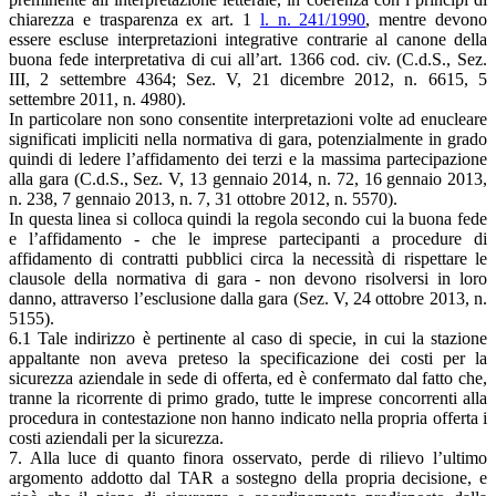
chiarezza e trasparenza ex art. 1
l. n. 241/1990
, mentre devono
essere escluse interpretazioni integrative contrarie al canone della
buona fede interpretativa di cui all’art. 1366 cod. civ. (C.d.S., Sez.
III, 2 settembre 4364; Sez. V, 21 dicembre 2012, n. 6615, 5
settembre 2011, n. 4980).
In particolare non sono consentite interpretazioni volte ad enucleare
significati impliciti nella normativa di gara, potenzialmente in grado
quindi di ledere l’affidamento dei terzi e la massima partecipazione
alla gara (C.d.S., Sez. V, 13 gennaio 2014, n. 72, 16 gennaio 2013,
n. 238, 7 gennaio 2013, n. 7, 31 ottobre 2012, n. 5570).
In questa linea si colloca quindi la regola secondo cui la buona fede
e l’affidamento - che le imprese partecipanti a procedure di
affidamento di contratti pubblici circa la necessità di rispettare le
clausole della normativa di gara - non devono risolversi in loro
danno, attraverso l’esclusione dalla gara (Sez. V, 24 ottobre 2013, n.
5155).
6.1 Tale indirizzo è pertinente al caso di specie, in cui la stazione
appaltante non aveva preteso la specificazione dei costi per la
sicurezza aziendale in sede di offerta, ed è confermato dal fatto che,
tranne la ricorrente di primo grado, tutte le imprese concorrenti alla
procedura in contestazione non hanno indicato nella propria offerta i
costi aziendali per la sicurezza.
7. Alla luce di quanto finora osservato, perde di rilievo l’ultimo
argomento addotto dal TAR a sostegno della propria decisione, e