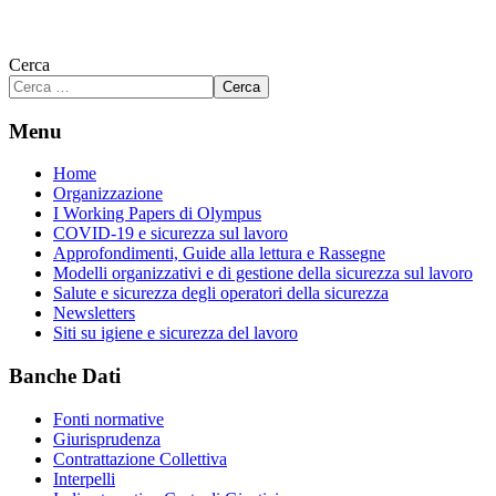
Cerca
Cerca
Menu
Home
Organizzazione
I Working Papers di Olympus
COVID-19 e sicurezza sul lavoro
Approfondimenti, Guide alla lettura e Rassegne
Modelli organizzativi e di gestione della sicurezza sul lavoro
Salute e sicurezza degli operatori della sicurezza
Newsletters
Siti su igiene e sicurezza del lavoro
Banche Dati
Fonti normative
Giurisprudenza
Contrattazione Collettiva
Interpelli