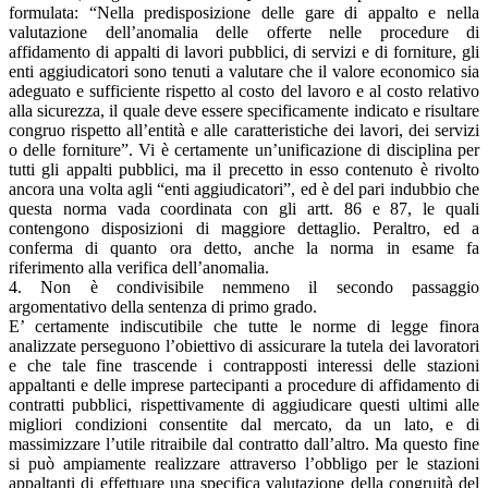
formulata: “Nella predisposizione delle gare di appalto e nella
valutazione dell’anomalia delle offerte nelle procedure di
affidamento di appalti di lavori pubblici, di servizi e di forniture, gli
enti aggiudicatori sono tenuti a valutare che il valore economico sia
adeguato e sufficiente rispetto al costo del lavoro e al costo relativo
alla sicurezza, il quale deve essere specificamente indicato e risultare
congruo rispetto all’entità e alle caratteristiche dei lavori, dei servizi
o delle forniture”. Vi è certamente un’unificazione di disciplina per
tutti gli appalti pubblici, ma il precetto in esso contenuto è rivolto
ancora una volta agli “enti aggiudicatori”, ed è del pari indubbio che
questa norma vada coordinata con gli artt. 86 e 87, le quali
contengono disposizioni di maggiore dettaglio. Peraltro, ed a
conferma di quanto ora detto, anche la norma in esame fa
riferimento alla verifica dell’anomalia.
4. Non è condivisibile nemmeno il secondo passaggio
argomentativo della sentenza di primo grado.
E’ certamente indiscutibile che tutte le norme di legge finora
analizzate perseguono l’obiettivo di assicurare la tutela dei lavoratori
e che tale fine trascende i contrapposti interessi delle stazioni
appaltanti e delle imprese partecipanti a procedure di affidamento di
contratti pubblici, rispettivamente di aggiudicare questi ultimi alle
migliori condizioni consentite dal mercato, da un lato, e di
massimizzare l’utile ritraibile dal contratto dall’altro. Ma questo fine
si può ampiamente realizzare attraverso l’obbligo per le stazioni
appaltanti di effettuare una specifica valutazione della congruità del