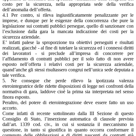
costo per la sicurezza, nella appropriata sede della verifica
dell’anomalia dell’offerta.
4.1 Per contro, si rileva ingiustificatamente penalizzante per le
imprese, e dunque per le esigenze della concorrenza che pure la
legislazione sui contratti pubblici persegue, quello di sanzionare con
l’esclusione dalla gara la mancata indicazione dei costi per la
sicurezza aziendale.
E’ infatti palese la sproporzione tra obiettivi perseguiti e risultati
realizzati, giacché - al fine di tutelare la sicurezza ed i connessi diritti
dei lavoratori - si preclude all’impresa di concorrere per
l’affidamento di contratti pubblici per il solo fatto di non avere
esposto nell’offerta i relativi costi per la sicurezza aziendale,
quand’anche gli stessi risultassero congrui nell’unica sede deputata a
tale verifica.
5. Ne consegue che perde rilievo la ipotizzata valenza
eterointegratrice delle ridette disposizioni di legge nei confronti della
normativa di gara, laddove cioè la prima sia interpretata nel senso
finora esposto.
Peraltro, del potere di eterointegrazione deve essere fatto un uso
accorto.
Come infatti di recente sottolineato dalla III Sezione di questo
Consiglio di Stato, l’inserzione automatica di clausole prevista
dall’art. 1339 cod. civ., in cui si sostanzia il meccanismo in
questione, in tanto si giustifica in quanto occorra conformare il
contenuto delle obbligazioni e di diritti nascenti da contratti già