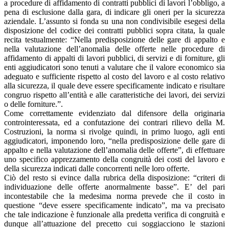
a procedure di affidamento di contratti pubblici di lavori l’obbligo, a
pena di esclusione dalla gara, di indicare gli oneri per la sicurezza
aziendale. L’assunto si fonda su una non condivisibile esegesi della
disposizione del codice dei contratti pubblici sopra citata, la quale
recita testualmente: “Nella predisposizione delle gare di appalto e
nella valutazione dell’anomalia delle offerte nelle procedure di
affidamento di appalti di lavori pubblici, di servizi e di forniture, gli
enti aggiudicatori sono tenuti a valutare che il valore economico sia
adeguato e sufficiente rispetto al costo del lavoro e al costo relativo
alla sicurezza, il quale deve essere specificamente indicato e risultare
congruo rispetto all’entità e alle caratteristiche dei lavori, dei servizi
o delle forniture.”.
Come correttamente evidenziato dal difensore della originaria
controinteressata, ed a confutazione dei contrari rilievo della M.
Costruzioni, la norma si rivolge quindi, in primo luogo, agli enti
aggiudicatori, imponendo loro, “nella predisposizione delle gare di
appalto e nella valutazione dell’anomalia delle offerte”, di effettuare
uno specifico apprezzamento della congruità dei costi del lavoro e
della sicurezza indicati dalle concorrenti nelle loro offerte.
Ciò del resto si evince dalla rubrica della disposizione: “criteri di
individuazione delle offerte anormalmente basse”. E’ del pari
incontestabile che la medesima norma prevede che il costo in
questione “deve essere specificamente indicato”, ma va precisato
che tale indicazione è funzionale alla predetta verifica di congruità e
dunque all’attuazione del precetto cui soggiacciono le stazioni