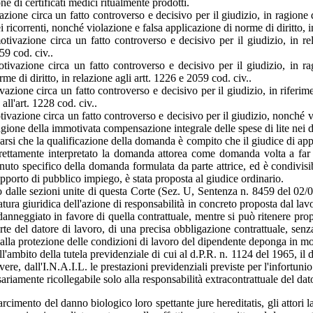
e di certificati medici ritualmente prodotti.
azione circa un fatto controverso e decisivo per il giudizio, in ragione
 ricorrenti, nonché violazione e falsa applicazione di norme di diritto, in 
otivazione circa un fatto controverso e decisivo per il giudizio, in r
59 cod. civ..
otivazione circa un fatto controverso e decisivo per il giudizio, in 
e di diritto, in relazione agli artt. 1226 e 2059 cod. civ..
azione circa un fatto controverso e decisivo per il giudizio, in riferime
all'art. 1228 cod. civ..
vazione circa un fatto controverso e decisivo per il giudizio, nonché vio
in ragione della immotivata compensazione integrale delle spese di lite n
rsi che la qualificazione della domanda è compito che il giudice di appel
orrettamente interpretato la domanda attorea come domanda volta a far v
enuto specifico della domanda formulata da parte attrice, ed è condivi
pporto di pubblico impiego, è stata proposta al giudice ordinario.
ato dalle sezioni unite di questa Corte (Sez. U, Sentenza n. 8459 del 0
tura giuridica dell'azione di responsabilità in concreto proposta dal lavor
 danneggiato in favore di quella contrattuale, mentre si può ritenere pro
te del datore di lavoro, di una precisa obbligazione contrattuale, senz
tali alla protezione delle condizioni di lavoro del dipendente deponga in
ll'ambito della tutela previdenziale di cui al d.P.R. n. 1124 del 1965, il
ere, dall'I.N.A.I.L. le prestazioni previdenziali previste per l'infortunio
ariamente ricollegabile solo alla responsabilità extracontrattuale del dat
sarcimento del danno biologico loro spettante jure hereditatis, gli attor