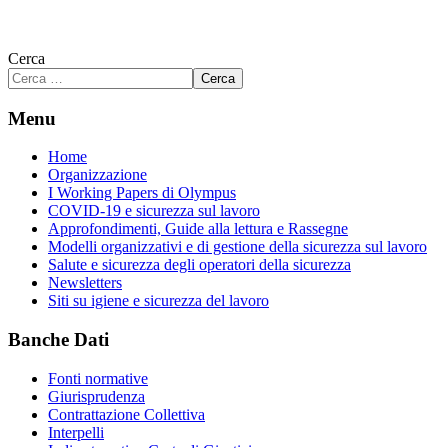
Cerca
Cerca
Menu
Home
Organizzazione
I Working Papers di Olympus
COVID-19 e sicurezza sul lavoro
Approfondimenti, Guide alla lettura e Rassegne
Modelli organizzativi e di gestione della sicurezza sul lavoro
Salute e sicurezza degli operatori della sicurezza
Newsletters
Siti su igiene e sicurezza del lavoro
Banche Dati
Fonti normative
Giurisprudenza
Contrattazione Collettiva
Interpelli