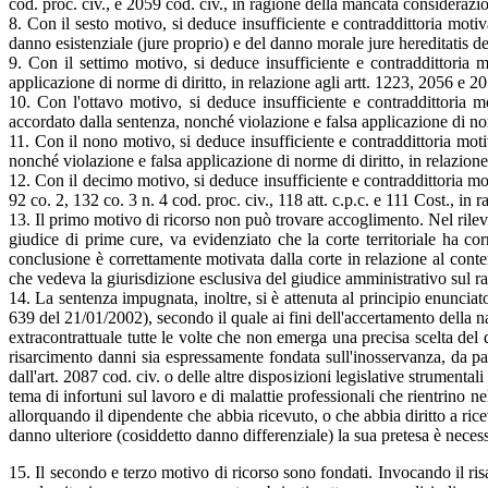
cod. proc. civ., e 2059 cod. civ., in ragione della mancata considerazion
8. Con il sesto motivo, si deduce insufficiente e contraddittoria motiv
danno esistenziale (jure proprio) e del danno morale jure hereditatis dei
9. Con il settimo motivo, si deduce insufficiente e contraddittoria m
applicazione di norme di diritto, in relazione agli artt. 1223, 2056 e 20
10. Con l'ottavo motivo, si deduce insufficiente e contraddittoria m
accordato dalla sentenza, nonché violazione e falsa applicazione di norm
11. Con il nono motivo, si deduce insufficiente e contraddittoria motiv
nonché violazione e falsa applicazione di norme di diritto, in relazione 
12. Con il decimo motivo, si deduce insufficiente e contraddittoria moti
92 co. 2, 132 co. 3 n. 4 cod. proc. civ., 118 att. c.p.c. e 111 Cost., 
13. Il primo motivo di ricorso non può trovare accoglimento. Nel rileva
giudice di prime cure, va evidenziato che la corte territoriale ha c
conclusione è correttamente motivata dalla corte in relazione al cont
che vedeva la giurisdizione esclusiva del giudice amministrativo sul ra
14. La sentenza impugnata, inoltre, si è attenuta al principio enunci
639 del 21/01/2002), secondo il quale ai fini dell'accertamento della na
extracontrattuale tutte le volte che non emerga una precisa scelta del
risarcimento danni sia espressamente fondata sull'inosservanza, da par
dall'art. 2087 cod. civ. o delle altre disposizioni legislative strumen
tema di infortuni sul lavoro e di malattie professionali che rientrino ne
allorquando il dipendente che abbia ricevuto, o che abbia diritto a ricev
danno ulteriore (cosiddetto danno differenziale) la sua pretesa è necess
15. Il secondo e terzo motivo di ricorso sono fondati. Invocando il ri