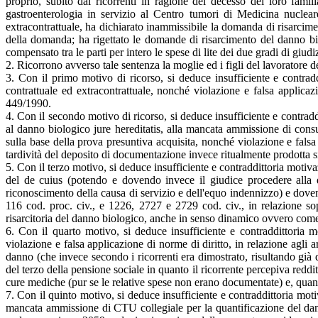
proprio, subito dai ricorrenti in ragione del decesso del loro famil
gastroenterologia in servizio al Centro tumori di Medicina nucleare
extracontrattuale, ha dichiarato inammissibile la domanda di risarcim
della domanda; ha rigettato le domande di risarcimento del danno biol
compensato tra le parti per intero le spese di lite dei due gradi di giudi
2. Ricorrono avverso tale sentenza la moglie ed i figli del lavoratore d
3. Con il primo motivo di ricorso, si deduce insufficiente e contradd
contrattuale ed extracontrattuale, nonché violazione e falsa applicaz
449/1990.
4. Con il secondo motivo di ricorso, si deduce insufficiente e contradd
al danno biologico jure hereditatis, alla mancata ammissione di consu
sulla base della prova presuntiva acquisita, nonché violazione e falsa 
tardività del deposito di documentazione invece ritualmente prodotta sin
5. Con il terzo motivo, si deduce insufficiente e contraddittoria moti
del de cuius (potendo e dovendo invece il giudice procedere alla 
riconoscimento della causa di servizio e dell'equo indennizzo) e doven
116 cod. proc. civ., e 1226, 2727 e 2729 cod. civ., in relazione so
risarcitoria del danno biologico, anche in senso dinamico ovvero come 
6. Con il quarto motivo, si deduce insufficiente e contraddittoria 
violazione e falsa applicazione di norme di diritto, in relazione agli
danno (che invece secondo i ricorrenti era dimostrato, risultando già d
del terzo della pensione sociale in quanto il ricorrente percepiva reddi
cure mediche (pur se le relative spese non erano documentate) e, quanto
7. Con il quinto motivo, si deduce insufficiente e contraddittoria moti
mancata ammissione di CTU collegiale per la quantificazione del dann