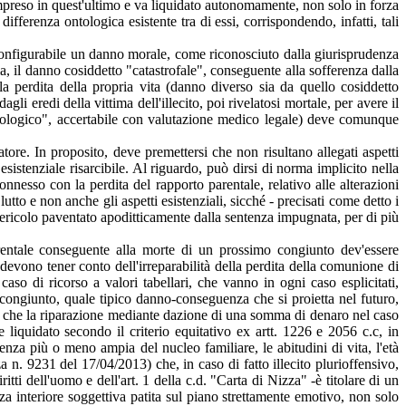
mpreso in quest'ultimo e va liquidato autonomamente, non solo in forza
ifferenza ontologica esistente tra di essi, corrispondendo, infatti, tali
configurabile un danno morale, come riconosciuto dalla giurisprudenza
ma, il danno cosiddetto "catastrofale", conseguente alla sofferenza dalla
lla perdita della propria vita (danno diverso sia da quello cosiddetto
i eredi della vittima dell'illecito, poi rivelatosi mortale, per avere il
biologico", accertabile con valutazione medico legale) deve comunque
tore. In proposito, deve premettersi che non risultano allegati aspetti
sistenziale risarcibile. Al riguardo, può dirsi di norma implicito nella
onnesso con la perdita del rapporto parentale, relativo alle alterazioni
utto e non anche gli aspetti esistenziali, sicché - precisati come detto i
 (pericolo paventato apoditticamente dalla sentenza impugnata, per di più
rentale conseguente alla morte di un prossimo congiunto dev'essere
ri devono tener conto dell'irreparabilità della perdita della comunione di
n caso di ricorso a valori tabellari, che vanno in ogni caso esplicitati,
congiunto, quale tipico danno-conseguenza che si proietta nel futuro,
nza che la riparazione mediante dazione di una somma di denaro nel caso
iquidato secondo il criterio equitativo ex artt. 1226 e 2056 c.c, in
tenza più o meno ampia del nucleo familiare, le abitudini di vita, l'età
a n. 9231 del 17/04/2013) che, in caso di fatto illecito plurioffensivo,
ti dell'uomo e dell'art. 1 della c.d. "Carta di Nizza" -è titolare di un
za interiore soggettiva patita sul piano strettamente emotivo, non solo