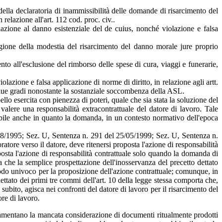
 della declaratoria di inammissibilità delle domande di risarcimento del
relazione all'art. 112 cod. proc. civ..
elazione al danno esistenziale del de cuius, nonché violazione e falsa
ragione della modestia del risarcimento del danno morale jure proprio
nto all'esclusione del rimborso delle spese di cura, viaggi e funerarie,
lazione e falsa applicazione di norme di diritto, in relazione agli artt.
ei due gradi nonostante la sostanziale soccombenza della ASL.
lo esercita con pienezza di poteri, quale che sia stata la soluzione del
alere una responsabilità extracontrattuale del datore di lavoro. Tale
sibile anche in quanto la domanda, in un contesto normativo dell'epoca
2/08/1995; Sez. U, Sentenza n. 291 del 25/05/1999; Sez. U, Sentenza n.
atore verso il datore, deve ritenersi proposta l'azione di responsabilità
posta l'azione di responsabilità contrattuale solo quando la domanda di
a che la semplice prospettazione dell'inosservanza del precetto dettato
 modo univoco per la proposizione dell'azione contrattuale; comunque, in
 dettato dei primi tre commi dell'art. 10 della legge stessa comporta che,
 subito, agisca nei confronti del datore di lavoro per il risarcimento del
ore di lavoro.
i lamentano la mancata considerazione di documenti ritualmente prodotti