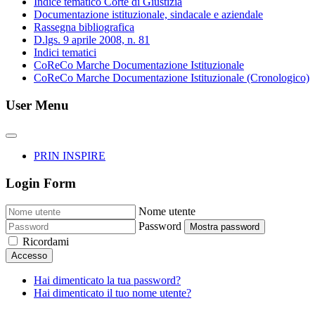
Indice tematico Corte di Giustizia
Documentazione istituzionale, sindacale e aziendale
Rassegna bibliografica
D.lgs. 9 aprile 2008, n. 81
Indici tematici
CoReCo Marche Documentazione Istituzionale
CoReCo Marche Documentazione Istituzionale (Cronologico)
User Menu
PRIN INSPIRE
Login Form
Nome utente
Password
Mostra password
Ricordami
Accesso
Hai dimenticato la tua password?
Hai dimenticato il tuo nome utente?