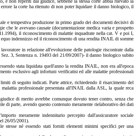
 e non reperiti dal giudice, sebbene la stessa corte abbia rilevato la
rrore la corte ha ritenuto di non poter liquidare il danno biologico, il
rituale e tempestiva produzione in primo grado dei documenti decisivi di
logie che le avevano causate (documentazione medica varia e prospetto
1.1994), il riconoscimento di malattie inquadrate nella cat. V e poi I,
 di equo indennizzo ed il riconoscimento di una rendita INAIL di somme
 lavoratore in relazione all'evoluzione delle patologie riscontrate dalla
; Sez. 3, Sentenza n. 19493 del 21/09/2007)- il danno biologico subito
essendo stata liquidata quell'anno la rendita INAIL, non era all'epoca
nto esclusivo agli infortuni verificatisi ed alle malattie professionali
miti di seguito indicati. Parte attrice, richiedendo il risarcimento del
 malattia professionale presentata all'INAIL dalla ASL, la quale reca
o il giudice di merito avrebbe comunque dovuto tener contro, senza che
tabile di parte, avendo questo contenuto meramente rielaborativo dei dati
'importo meramente indennitario percepito dall'assicuratore sociale
del 26/05/2001).
e stesse né essendo stati forniti elementi minimi specifici per una