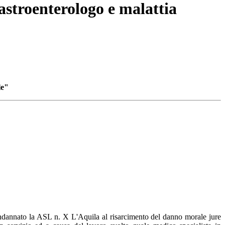
gastroenterologo e malattia
le"
ondannato la ASL n. X L'Aquila al risarcimento del danno morale jure