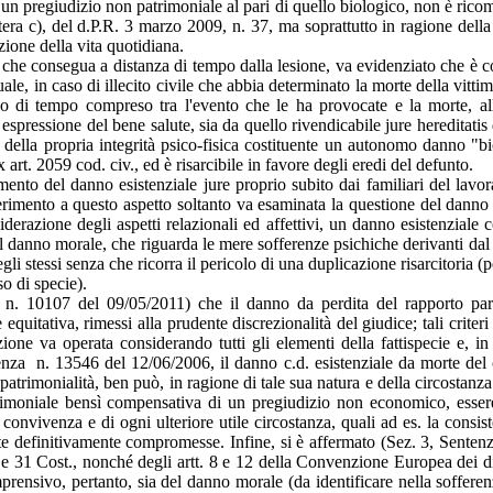
n pregiudizio non patrimoniale al pari di quello biologico, non è rico
tera c), del d.P.R. 3 marzo 2009, n. 37, ma soprattutto in ragione della d
azione della vita quotidiana.
 che consegua a distanza di tempo dalla lesione, va evidenziato che è 
le, in caso di illecito civile che abbia determinato la morte della vitti
 lasso di tempo compreso tra l'evento che le ha provocate e la morte, a
ressione del bene salute, sia da quello rivendicabile jure hereditatis dagl
 della propria integrità psico-fisica costituente un autonomo danno "
 art. 2059 cod. civ., ed è risarcibile in favore degli eredi del defunto.
mento del danno esistenziale jure proprio subito dai familiari del lavora
iferimento a questo aspetto soltanto va esaminata la questione del danno e
derazione degli aspetti relazionali ed affettivi, un danno esistenziale c
al danno morale, che riguarda le mere sofferenze psichiche derivanti dal l
gli stessi senza che ricorra il pericolo di una duplicazione risarcitoria
so di specie).
a n. 10107 del 09/05/2011) che il danno da perdita del rapporto pa
 equitativa, rimessi alla prudente discrezionalità del giudice; tali crite
cazione va operata considerando tutti gli elementi della fattispecie e, i
nza n. 13546 del 12/06/2006, il danno c.d. esistenziale da morte del 
 patrimonialità, ben può, in ragione di tale sua natura e della circosta
imoniale bensì compensativa di un pregiudizio non economico, essere l
i convivenza e di ogni ulteriore utile circostanza, quali ad es. la consis
maste definitivamente compromesse. Infine, si è affermato (Sez. 3, Sentenz
 e 31 Cost., nonché degli artt. 8 e 12 della Convenzione Europea dei dirit
mprensivo, pertanto, sia del danno morale (da identificare nella sofferen