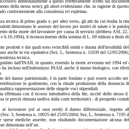
ccessivo immediatamente a quello effettivamente scritto sul documento,
o della stessa serie); gli attori evidenziano che, in ragione di questo e
rado conformemente alla consulenza ivi espletata.
nza tecnica di primo grado e, per altro verso, gli atti da cui risulta la 
odotti dimostrano le assenze del lavoro per motivi di salute e le pato
nto della morte del lavoratore per causa di servizio (delibera ASL 22.1
 e 6.10.1994), il riconoscimento della somma di L. 69 milioni a titolo
e prodotti e dai quali sono evincibili entità e durata dell'invalidità del
l caso anche in via equitativa (Sez. L, Sentenza n. 11039 del 12/05/2006
onsulenza tecnica.
liquidato dall'INAIL in quanto, essendo la morte avvenuta nel 1994 ed 
3 ha incluso nell'indennizzo INAIL anche il danno biologico, con riferime
).
to del danno patrimoniale, è in parte fondato e può essere accolto nei li
 retribuzione in godimento, con la rituale produzione della denuncia di
litica rappresentazione delle singole voci stipendiali.
 effettuata con il ricorso introduttivo della lite, sicché dello stess
sa (e perciò ritenuta tardiva dalla corte territoriale) - di prospetto con
 lavoratore (ed ai suoi eredi) il danno differenziale, rispetto all
te (Sez. 3, Sentenza n. 10035 del 25/05/2004; Sez. L, Sentenza n. 7195 
lle spese mediche asserite, non risultando documentazione alcuna dell
ue dimostrata nell’an.