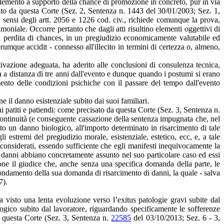
elemento a supporto della chance di promozione in concreto, pur in via
mato da questa Corte (Sez. 2, Sentenza n. 1443 del 30/01/2003; Sez. 1,
 sensi degli artt. 2056 e 1226 cod. civ., richiede comunque la prova,
imoniale. Occorre pertanto che dagli atti risultino elementi oggettivi di
o in perdita di chances, in un pregiudizio economicamente valutabile ed
mque accidit - connesso all'illecito in termini di certezza o, almeno,
tivazione adeguata, ha aderito alle conclusioni di consulenza tecnica,
a a distanza di tre anni dall'evento e dunque quando i postumi si erano
mento delle condizioni psichiche con il passare del tempo dall'evento
ne il danno esistenziale subito dai suoi familiari.
nni patiti e patiendi: come precisato da questa Corte (Sez. 3, Sentenza n.
ontinuità (e conseguente cassazione della sentenza impugnata che, nel
rito un danno biologico, all'importo determinato in risarcimento di tale
stremi del pregiudizio morale, esistenziale, estetico, ecc, e, a tale
 considerati, essendo sufficiente che egli manifesti inequivocamente la
tali danni abbiano concretamente assunto nel suo particolare caso ed essi
ione il giudice che, anche senza una specifica domanda della parte, le
a fondamento della sua domanda di risarcimento di danni, la quale - salva
7).
a visto una lenta evoluzione verso l’exitus patologie gravi subite dal
iologico subito dal lavoratore, riguardando specificamente le sofferenze
da questa Corte (Sez. 3, Sentenza n.
22585
del 03/10/2013; Sez. 6 - 3,