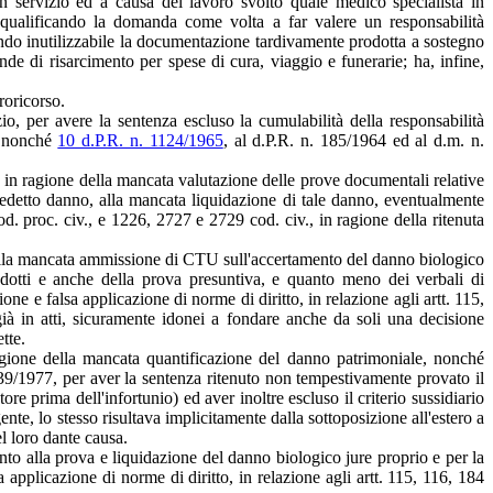
 in servizio ed a causa del lavoro svolto quale medico specialista in
e, qualificando la domanda come volta a far valere un responsabilità
ando inutilizzabile la documentazione tardivamente prodotta a sostegno
de di risarcimento per spese di cura, viaggio e funerarie; ha, infine,
roricorso.
io, per avere la sentenza escluso la cumulabilità della responsabilità
., nonché
10 d.P.R. n. 1124/1965
, al d.P.R. n. 185/1964 ed al d.m. n.
o, in ragione della mancata valutazione delle prove documentali relative
predetto danno, alla mancata liquidazione di tale danno, eventualmente
od. proc. civ., e 1226, 2727 e 2729 cod. civ., in ragione della ritenuta
e della mancata ammissione di CTU sull'accertamento del danno biologico
dotti e anche della prova presuntiva, e quanto meno dei verbali di
 e falsa applicazione di norme di diritto, in relazione agli artt. 115,
ià in atti, sicuramente idonei a fondare anche da soli una decisione
tte.
ragione della mancata quantificazione del danno patrimoniale, nonché
. 39/1977, per aver la sentenza ritenuto non tempestivamente provato il
e prima dell'infortunio) ed aver inoltre escluso il criterio sussidiario
nte, lo stesso risultava implicitamente dalla sottoposizione all'estero a
l loro dante causa.
ento alla prova e liquidazione del danno biologico jure proprio e per la
plicazione di norme di diritto, in relazione agli artt. 115, 116, 184