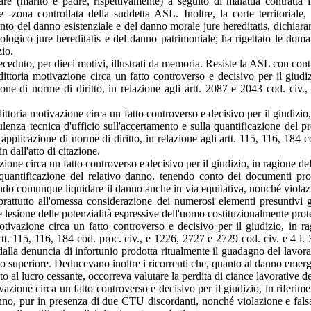
iare (marito e padre, rispettivamente) a seguito di malattia contratta
 -zona controllata della suddetta ASL. Inoltre, la corte territorial
ento del danno esistenziale e del danno morale jure hereditatis, dichiar
ogico jure hereditatis e del danno patrimoniale; ha rigettato le doman
zio.
eceduto, per dieci motivi, illustrati da memoria. Resiste la ASL con cont
ittoria motivazione circa un fatto controverso e decisivo per il giudiz
ione di norme di diritto, in relazione agli artt. 2087 e 2043 cod. civ
ittoria motivazione circa un fatto controverso e decisivo per il giudizi
lenza tecnica d'ufficio sull'accertamento e sulla quantificazione del 
applicazione di norme di diritto, in relazione agli artt. 115, 116, 184 c
 dall'atto di citazione.
vazione circa un fatto controverso e decisivo per il giudizio, in ragion
quantificazione del relativo danno, tenendo conto dei documenti pro
do comunque liquidare il danno anche in via equitativa, nonché violazione
prattutto all'omessa considerazione dei numerosi elementi presuntivi g
lesione delle potenzialità espressive dell'uomo costituzionalmente prote
motivazione circa un fatto controverso e decisivo per il giudizio, in 
 artt. 115, 116, 184 cod. proc. civ., e 1226, 2727 e 2729 cod. civ. e 4 l
alla denuncia di infortunio prodotta ritualmente il guadagno del lavorator
to superiore. Deducevano inoltre i ricorrenti che, quanto al danno emerge
 al lucro cessante, occorreva valutare la perdita di ciance lavorative de
vazione circa un fatto controverso e decisivo per il giudizio, in riferim
o, pur in presenza di due CTU discordanti, nonché violazione e falsa ap