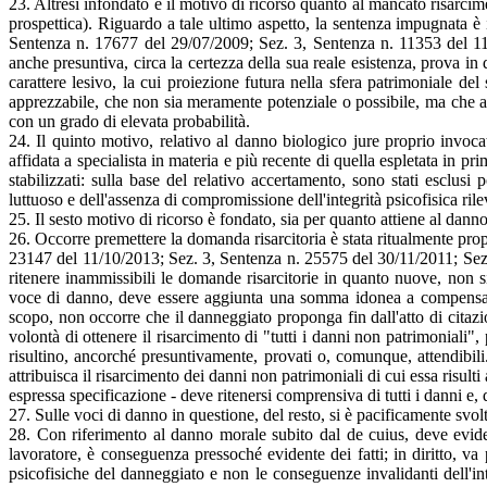
23. Altresì infondato è il motivo di ricorso quanto al mancato risarc
prospettica). Riguardo a tale ultimo aspetto, la sentenza impugnata è
Sentenza n. 17677 del 29/07/2009; Sez. 3, Sentenza n. 11353 del 11/0
anche presuntiva, circa la certezza della sua reale esistenza, prova in 
carattere lesivo, la cui proiezione futura nella sfera patrimoniale de
apprezzabile, che non sia meramente potenziale o possibile, ma che ap
con un grado di elevata probabilità.
24. Il quinto motivo, relativo al danno biologico jure proprio invoca
affidata a specialista in materia e più recente di quella espletata in
stabilizzati: sulla base del relativo accertamento, sono stati esclu
luttuoso e dell'assenza di compromissione dell'integrità psicofisica ril
25. Il sesto motivo di ricorso è fondato, sia per quanto attiene al danno
26. Occorre premettere la domanda risarcitoria è stata ritualmente propos
23147 del 11/10/2013; Sez. 3, Sentenza n. 25575 del 30/11/2011; Sez.
ritenere inammissibili le domande risarcitorie in quanto nuove, non si 
voce di danno, deve essere aggiunta una somma idonea a compensare le
scopo, non occorre che il danneggiato proponga fin dall'atto di citazi
volontà di ottenere il risarcimento di "tutti i danni non patrimoniali",
risultino, ancorché presuntivamente, provati o, comunque, attendibili
attribuisca il risarcimento dei danni non patrimoniali di cui essa risul
espressa specificazione - deve ritenersi comprensiva di tutti i danni e,
27. Sulle voci di danno in questione, del resto, si è pacificamente svolt
28. Con riferimento al danno morale subito dal de cuius, deve evidenz
lavoratore, è conseguenza pressoché evidente dei fatti; in diritto, va 
psicofisiche del danneggiato e non le conseguenze invalidanti dell'int