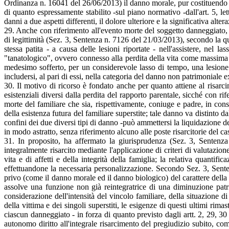
Ordinanza n. 16041 del 26/06/2013) il danno morale, pur costituendo u
di quanto espressamente stabilito -sul piano normativo -dall'art. 5, let
danni a due aspetti differenti, il dolore ulteriore e la significativa alter
29. Anche con riferimento all'evento morte del soggetto danneggiato,
di legittimità (Sez. 3, Sentenza n. 7126 del 21/03/2013), secondo la qua
stessa patita - a causa delle lesioni riportate - nell'assistere, nel
"tanatologico", ovvero connesso alla perdita della vita come massima esp
medesimo sofferto, per un considerevole lasso di tempo, una lesione
includersi, al pari di essi, nella categoria del danno non patrimoniale ex
30. Il motivo di ricorso è fondato anche per quanto attiene al risarci
esistenziali diversi dalla perdita del rapporto parentale, sicché con r
morte del familiare che sia, rispettivamente, coniuge e padre, in consi
della esistenza futura del familiare superstite; tale danno va distinto d
confini dei due diversi tipi di danno -può ammettersi la liquidazione de
in modo astratto, senza riferimento alcuno alle poste risarcitorie del ca
31. In proposito, ha affermato la giurisprudenza (Sez. 3, Sentenz
integralmente risarcito mediante l'applicazione di criteri di valutazione
vita e di affetti e della integrità della famiglia; la relativa quantifi
effettuandone la necessaria personalizzazione. Secondo Sez. 3, Sente
privo (come il danno morale ed il danno biologico) del carattere della
assolve una funzione non già reintegratrice di una diminuzione patr
considerazione dell'intensità del vincolo familiare, della situazione d
della vittima e dei singoli superstiti, le esigenze di questi ultimi ri
ciascun danneggiato - in forza di quanto previsto dagli artt. 2, 29, 30
autonomo diritto all'integrale risarcimento del pregiudizio subito, co