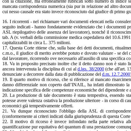
con la citazione, ma erroneamente rubricati sotto numero di indice su
mancata corrispondenza numerica (sia pur in relazione ad altro document
cui nesso causale era stato invece riconosciuto dal giudice di primo g
16. I ricorrenti - nel richiamare vari documenti elencati nella consule
seguito indicati - hanno fondatamente evidenziato che i documenti pr
ASL riepilogativo delle assenza del lavoratore), nonché il riconoscime
tab. A (v. verbali della commissione medica ospedaliera del 10.6.1991
capitalizzabili in circa L. 375 milioni.
17. Questa Corte ritiene che, sulla base dei detti documenti, ritualment
c.m.o., il giudice di merito avrebbe potuto e dovuto valutare - se de
dal lavoratore, ricorrendo ove necessario all'ausilio di una specifica c
18. Va in proposito precisato inoltre che il detto danno non è stato 
ancora intervenuta la disciplina di cui al
d.lgs. 38/2000
(che all'art. 1
denunciate a decorrere dalla data di pubblicazione del
d.m. 12.7.2000
19. Il quarto motivo di ricorso, che si riferisce al mancato risarcimen
danno differenziale non coperto dall’INAIL, ha infatti dimostrato la
indicazione specifica delle competenze economiche del dipendente e ana
20. La produzione di tale documento è stata tempestiva, essendo stata
potesse avere valenza ostativa la produzione ulteriore - in corso di cau
economici già tempestivamente offerti.
21. Va dunque riconosciuto l'obbligo della ASL di corrispondere al
(conformemente ai criteri indicati dalla giurisprudenza di questa Cor
22. Il motivo di ricorso è invece infondato nella parte relativa a
quantificazione pur equitativa del quantum di una prestazione comunq