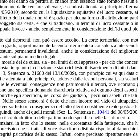
imento del danno da perdita di chance (non essendo stato fornito nessun 
 immune dalle censure sollevate, essendosi attenuta al principio affer
5/2010) secondo cui la liquidazione equitativa del lucro cessante, ai
difetto della quale non vi è spazio per alcuna forma di attribuzione patr
l soggetto sia certa, e che si traducano, in termini di lucro cessante 
paia invece - anche semplicemente in considerazione dell’id quod pleru
to dai ricorrenti, non può essere accolto. La corte territoriale, con mo
 primo grado, opportunamente facendo riferimento a consulenza intervenut
si postumi permanenti invalidanti, anche in considerazione del migliora
evante sul piano medico legale.
 morale del de cuius, sia - nei limiti di cui appresso - per ciò che concer
ta, in quanto in citazione è stato richiesto il risarcimento di tutti i da
 3, Sentenza n. 21680 del 13/10/2009), con principio cui va qui data c
è attenuta a tale principio), laddove dalle lesioni personali, sia scatu
 eventuali conseguenze non patrimoniali ulteriori, ove ricorrano gli e
one una specifica domanda risarcitoria relativa ad ognuno degli aspetti
 purché egli specifichi, nel corso del giudizio, i peculiari aspetti che 
. Nello stesso senso, si è detto che non incorre nel vizio di ultrapetiz
ti aver sofferto in conseguenza del fatto illecito costituente reato posto 
 quindi, anche di quelli morali (Sez. L, Sentenza n.
10441
del 08/05/200
o il contraddittorio delle parti in modo specifico nelle fasi di merito.
iarsi in fatto che lo stesso, nelle circostanze della fattispecie, che h
precisato che si tratta di voce risarcitoria distinta rispetto al danno b
egrità psicofisica dello stesso. Infatti, come precisato ripetutamente 