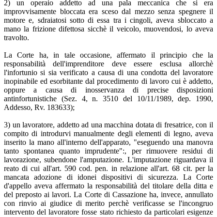
2) un operaio addetto ad una pala meccanica che si era
improvvisamente bloccata era sceso dal mezzo senza spegnere il
motore e, sdraiatosi sotto di essa tra i cingoli, aveva sbloccato a
mano la frizione difettosa sicchè il veicolo, muovendosi, lo aveva
travolto.
La Corte ha, in tale occasione, affermato il principio che la
responsabilità dell'imprenditore deve essere esclusa allorchè
l'infortunio si sia verificato a causa di una condotta del lavoratore
inopinabile ed esorbitante dal procedimento di lavoro cui è addetto,
oppure a causa di inosservanza di precise disposizioni
antinfortunistiche (Sez. 4, n. 3510 del 10/11/1989, dep. 1990,
Addesso, Rv. 183633);
3) un lavoratore, addetto ad una macchina dotata di fresatrice, con il
compito di introdurvi manualmente degli elementi di legno, aveva
inserito la mano all'interno dell'apparato, "eseguendo una manovra
tanto spontanea quanto imprudente":, per rimuovere residui di
lavorazione, subendone l'amputazione. L'imputazione riguardava il
reato di cui all'art. 590 cod. pen. in relazione all'art. 68 cit. per la
mancata adozione di idonei dispositivi di sicurezza. La Corte
d'appello aveva affermato la responsabilità del titolare della ditta e
del preposto ai lavori. La Corte di Cassazione ha, invece, annullato
con rinvio ai giudice di merito perchè verificasse se l'incongruo
intervento del lavoratore fosse stato richiesto da particolari esigenze