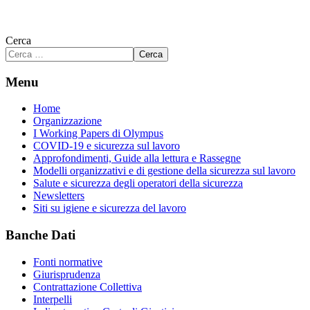
Cerca
Cerca
Menu
Home
Organizzazione
I Working Papers di Olympus
COVID-19 e sicurezza sul lavoro
Approfondimenti, Guide alla lettura e Rassegne
Modelli organizzativi e di gestione della sicurezza sul lavoro
Salute e sicurezza degli operatori della sicurezza
Newsletters
Siti su igiene e sicurezza del lavoro
Banche Dati
Fonti normative
Giurisprudenza
Contrattazione Collettiva
Interpelli