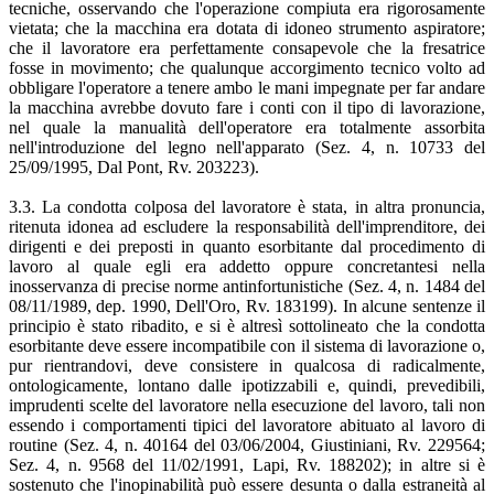
tecniche, osservando che l'operazione compiuta era rigorosamente
vietata; che la macchina era dotata di idoneo strumento aspiratore;
che il lavoratore era perfettamente consapevole che la fresatrice
fosse in movimento; che qualunque accorgimento tecnico volto ad
obbligare l'operatore a tenere ambo le mani impegnate per far andare
la macchina avrebbe dovuto fare i conti con il tipo di lavorazione,
nel quale la manualità dell'operatore era totalmente assorbita
nell'introduzione del legno nell'apparato (Sez. 4, n. 10733 del
25/09/1995, Dal Pont, Rv. 203223).
3.3. La condotta colposa del lavoratore è stata, in altra pronuncia,
ritenuta idonea ad escludere la responsabilità dell'imprenditore, dei
dirigenti e dei preposti in quanto esorbitante dal procedimento di
lavoro al quale egli era addetto oppure concretantesi nella
inosservanza di precise norme antinfortunistiche (Sez. 4, n. 1484 del
08/11/1989, dep. 1990, Dell'Oro, Rv. 183199). In alcune sentenze il
principio è stato ribadito, e si è altresì sottolineato che la condotta
esorbitante deve essere incompatibile con il sistema di lavorazione o,
pur rientrandovi, deve consistere in qualcosa di radicalmente,
ontologicamente, lontano dalle ipotizzabili e, quindi, prevedibili,
imprudenti scelte del lavoratore nella esecuzione del lavoro, tali non
essendo i comportamenti tipici del lavoratore abituato al lavoro di
routine (Sez. 4, n. 40164 del 03/06/2004, Giustiniani, Rv. 229564;
Sez. 4, n. 9568 del 11/02/1991, Lapi, Rv. 188202); in altre si è
sostenuto che l'inopinabilità può essere desunta o dalla estraneità al