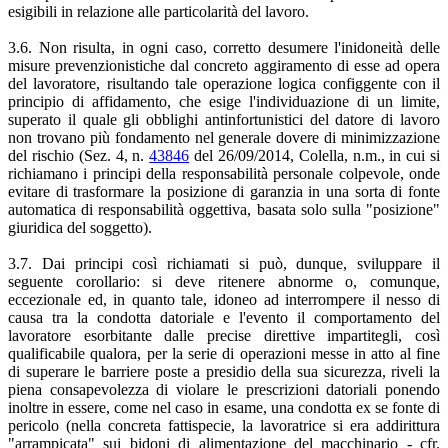
esigibili in relazione alle particolarità del lavoro.
3.6. Non risulta, in ogni caso, corretto desumere l'inidoneità delle
misure prevenzionistiche dal concreto aggiramento di esse ad opera
del lavoratore, risultando tale operazione logica configgente con il
principio di affidamento, che esige l'individuazione di un limite,
superato il quale gli obblighi antinfortunistici del datore di lavoro
non trovano più fondamento nel generale dovere di minimizzazione
del rischio (Sez. 4, n.
43846
del 26/09/2014, Colella, n.m., in cui si
richiamano i principi della responsabilità personale colpevole, onde
evitare di trasformare la posizione di garanzia in una sorta di fonte
automatica di responsabilità oggettiva, basata solo sulla "posizione"
giuridica del soggetto).
3.7. Dai principi così richiamati si può, dunque, sviluppare il
seguente corollario: si deve ritenere abnorme o, comunque,
eccezionale ed, in quanto tale, idoneo ad interrompere il nesso di
causa tra la condotta datoriale e l'evento il comportamento del
lavoratore esorbitante dalle precise direttive impartitegli, così
qualificabile qualora, per la serie di operazioni messe in atto al fine
di superare le barriere poste a presidio della sua sicurezza, riveli la
piena consapevolezza di violare le prescrizioni datoriali ponendo
inoltre in essere, come nel caso in esame, una condotta ex se fonte di
pericolo (nella concreta fattispecie, la lavoratrice si era addirittura
"arrampicata" sui bidoni di alimentazione del macchinario - cfr.