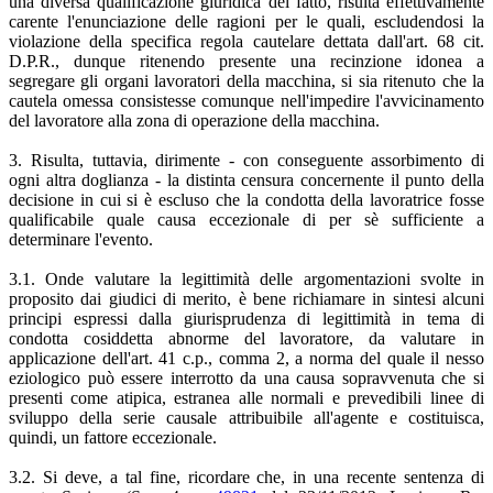
una diversa qualificazione giuridica del fatto, risulta effettivamente
carente l'enunciazione delle ragioni per le quali, escludendosi la
violazione della specifica regola cautelare dettata dall'art. 68 cit.
D.P.R., dunque ritenendo presente una recinzione idonea a
segregare gli organi lavoratori della macchina, si sia ritenuto che la
cautela omessa consistesse comunque nell'impedire l'avvicinamento
del lavoratore alla zona di operazione della macchina.
3. Risulta, tuttavia, dirimente - con conseguente assorbimento di
ogni altra doglianza - la distinta censura concernente il punto della
decisione in cui si è escluso che la condotta della lavoratrice fosse
qualificabile quale causa eccezionale di per sè sufficiente a
determinare l'evento.
3.1. Onde valutare la legittimità delle argomentazioni svolte in
proposito dai giudici di merito, è bene richiamare in sintesi alcuni
principi espressi dalla giurisprudenza di legittimità in tema di
condotta cosiddetta abnorme del lavoratore, da valutare in
applicazione dell'art. 41 c.p., comma 2, a norma del quale il nesso
eziologico può essere interrotto da una causa sopravvenuta che si
presenti come atipica, estranea alle normali e prevedibili linee di
sviluppo della serie causale attribuibile all'agente e costituisca,
quindi, un fattore eccezionale.
3.2. Si deve, a tal fine, ricordare che, in una recente sentenza di