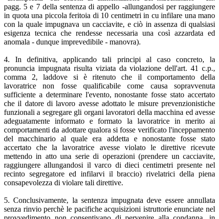
pagg. 5 e 7 della sentenza di appello -allungandosi per raggiungere
in quota una piccola feritoia di 10 centimetri in cu infilare una mano
con la quale impugnava un cacciavite, e ciò in assenza di qualsiasi
esigenza tecnica che rendesse necessaria una così azzardata ed
anomala - dunque imprevedibile - manovra).
4. In definitiva, applicando tali principi al caso concreto, la
pronuncia impugnata risulta viziata da violazione dell'art. 41 c.p.,
comma 2, laddove si è ritenuto che il comportamento della
lavoratrice non fosse qualificabile come causa sopravvenuta
sufficiente a determinare l'evento, nonostante fosse stato accertato
che il datore di lavoro avesse adottato le misure prevenzionistiche
funzionali a segregare gli organi lavoratori della macchina ed avesse
adeguatamente informato e formato la lavoratrice in merito ai
comportamenti da adottare qualora si fosse verificato l'inceppamento
del macchinario al quale era addetta e nonostante fosse stato
accertato che la lavoratrice avesse violato le direttive ricevute
mettendo in atto una serie di operazioni (prendere un cacciavite,
raggiungere allungandosi il varco di dieci centimetri presente nel
recinto segregatore ed infilarvi il braccio) rivelatrici della piena
consapevolezza di violare tali direttive.
5. Conclusivamente, la sentenza impugnata deve essere annullata
senza rinvio perchè le pacifiche acquisizioni istruttorie enunciate nel
provvedimento non consentivano di pervenire alla condanna, in