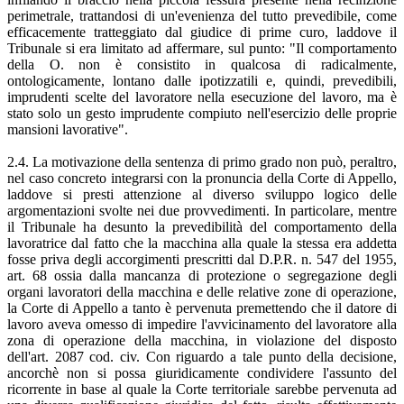
perimetrale, trattandosi di un'evenienza del tutto prevedibile, come
efficacemente tratteggiato dal giudice di prime curo, laddove il
Tribunale si era limitato ad affermare, sul punto: "Il comportamento
della O. non è consistito in qualcosa di radicalmente,
ontologicamente, lontano dalle ipotizzatili e, quindi, prevedibili,
imprudenti scelte del lavoratore nella esecuzione del lavoro, ma è
stato solo un gesto imprudente compiuto nell'esercizio delle proprie
mansioni lavorative".
2.4. La motivazione della sentenza di primo grado non può, peraltro,
nel caso concreto integrarsi con la pronuncia della Corte di Appello,
laddove si presti attenzione al diverso sviluppo logico delle
argomentazioni svolte nei due provvedimenti. In particolare, mentre
il Tribunale ha desunto la prevedibilità del comportamento della
lavoratrice dal fatto che la macchina alla quale la stessa era addetta
fosse priva degli accorgimenti prescritti dal D.P.R. n. 547 del 1955,
art. 68 ossia dalla mancanza di protezione o segregazione degli
organi lavoratori della macchina e delle relative zone di operazione,
la Corte di Appello a tanto è pervenuta premettendo che il datore di
lavoro aveva omesso di impedire l'avvicinamento del lavoratore alla
zona di operazione della macchina, in violazione del disposto
dell'art. 2087 cod. civ. Con riguardo a tale punto della decisione,
ancorchè non si possa giuridicamente condividere l'assunto del
ricorrente in base al quale la Corte territoriale sarebbe pervenuta ad