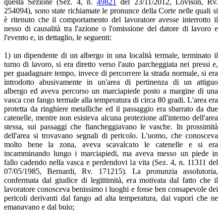
questa Sezione (Sez. 4, n.
49821
del 23/11/2012, Lovison, Rv.
254094), sono state richiamate le pronunce della Corte nelle quali si
è ritenuto che il comportamento del lavoratore avesse interrotto il
nesso di causalità tra l'azione o l'omissione del datore di lavoro e
l'evento e, in dettaglio, le seguenti:
1) un dipendente di un albergo in una località termale, terminato il
turno di lavoro, si era diretto verso l'auto parcheggiata nei pressi e,
per guadagnare tempo, invece di percorrere la strada normale, si era
introdotto abusivamente in un'area di pertinenza di un attiguo
albergo ed aveva percorso un marciapiede posto a margine di una
vasca con fango termale alla temperatura di circa 80 gradi. L'area era
protetta da ringhiere metalliche ed il passaggio era sbarrato da due
catenelle, mentre non esisteva alcuna protezione all'interno dell'area
stessa, sui passaggi che fiancheggiavano le vasche. In prossimità
dell'area si trovavano segnali di pericolo. L'uomo, che conosceva
molto bene la zona, aveva scavalcato le catenelle e si era
incamminando lungo i marciapiedi, ma aveva messo un piede in
fallo cadendo nella vasca e perdendovi la vita (Sez. 4, n. 11311 del
07/05/1985, Bernardi, Rv. 171215). La pronunzia assolutoria,
confermata dal giudice di legittimità, era motivata dal fatto che il
lavoratore conosceva benissimo i luoghi e fosse ben consapevole dei
pericoli derivanti dal fango ad alta temperatura, dai vapori che ne
emanavano e dal buio;