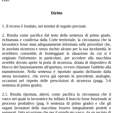
Diritto
1. Il ricorso è fondato, nei termini di seguito precisati.
2. Risulta come pacifica dal testo della sentenza di primo grado,
richiamata e condivisa dalla Corte territoriale, la circostanza che la
lavoratrice fosse stata adeguatamente informata sulle procedure che,
in assoluta sicurezza e senza rischio alcuno per la sua incolumità, le
avrebbero consentito di fronteggiare la situazione da cui si è
originato l'infortunio: in particolare, per accedere alla macchina
avrebbe dovuto aprire la porta di sicurezza, dotata di dispositivo di
blocco del funzionamento all'apertura, ovvero chiamare l'addetto alla
manutenzione. Nella sentenza è riportato quanto dichiarato dalla
stessa lavoratrice, che aveva già operato in precedenti, analoghe,
occasioni nel rispetto delle prescrizioni di sicurezza (pagg. 5-6
sentenza di primo grado).
2.1. Risulta riportata, altresì, come pacifica la circostanza che il
varco nel quale la lavoratrice ha infilato il braccio fosse funzionale al
processo produttivo (pag. 6 sentenza di primo grado) e che gli
organi lavoratori della macchina fossero integralmente protetti e
segregati, fatta eccezione che per il suindicato varco, da un recinto di