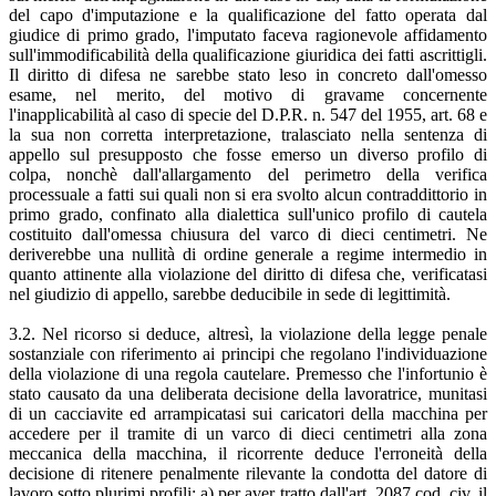
del capo d'imputazione e la qualificazione del fatto operata dal
giudice di primo grado, l'imputato faceva ragionevole affidamento
sull'immodificabilità della qualificazione giuridica dei fatti ascrittigli.
Il diritto di difesa ne sarebbe stato leso in concreto dall'omesso
esame, nel merito, del motivo di gravame concernente
l'inapplicabilità al caso di specie del D.P.R. n. 547 del 1955, art. 68 e
la sua non corretta interpretazione, tralasciato nella sentenza di
appello sul presupposto che fosse emerso un diverso profilo di
colpa, nonchè dall'allargamento del perimetro della verifica
processuale a fatti sui quali non si era svolto alcun contraddittorio in
primo grado, confinato alla dialettica sull'unico profilo di cautela
costituito dall'omessa chiusura del varco di dieci centimetri. Ne
deriverebbe una nullità di ordine generale a regime intermedio in
quanto attinente alla violazione del diritto di difesa che, verificatasi
nel giudizio di appello, sarebbe deducibile in sede di legittimità.
3.2. Nel ricorso si deduce, altresì, la violazione della legge penale
sostanziale con riferimento ai principi che regolano l'individuazione
della violazione di una regola cautelare. Premesso che l'infortunio è
stato causato da una deliberata decisione della lavoratrice, munitasi
di un cacciavite ed arrampicatasi sui caricatori della macchina per
accedere per il tramite di un varco di dieci centimetri alla zona
meccanica della macchina, il ricorrente deduce l'erroneità della
decisione di ritenere penalmente rilevante la condotta del datore di
lavoro sotto plurimi profili: a) per aver tratto dall'art. 2087 cod. civ. il