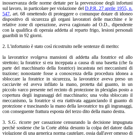
inosservanza delle norme dettate per la prevenzione degli infortuni
sul lavoro, in particolare per violazione del
D.P.R. 27 aprile 1955, n.
547
, art. 68 omettendo di proteggere o comunque dotare di idoneo
dispositivo di sicurezza gli organi lavoratori delle macchine e le
relative zone di operazione, aveva cagionato ad O.D., dipendente
con la qualifica di operaia addetta al reparto frigo, lesioni personali
guaribili in 92 giorni.
2. L'infortunio è stato così ricostruito nelle sentenze di merito:
la lavoratrice svolgeva mansioni di addetta alla foratrice ed allo
strettoio; la foratrice si era inceppata a causa di una basetta (che fa
parte del macchinario della foratrice) incastrata nei meccanismi di
trazione; nonostante fosse a conoscenza della procedura idonea a
sbloccare la foratrice in sicurezza, la lavoratrice aveva preso un
cacciavite ed aveva infilato la mano, protetta dal guanto, in un
piccolo varco presente nel recinto di protezione in plexiglas posto a
copertura degli ingranaggi del macchinario; una volta sbloccato il
meccanismo, la foratrice si era riattivata agganciando il guanto di
protezione e trascinando la mano della lavoratrice tra gli ingranaggi,
con conseguente frattura esposta del terzo dito della mano destra.
3. S.G. ricorre per cassazione censurando la decisione impugnata
perchè sostiene che la Corte abbia desunto la colpa del datore dalla
violazione di una generica norma cautelare, ossia dall'aver omesso di