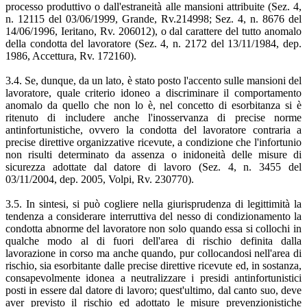
processo produttivo o dall'estraneità alle mansioni attribuite (Sez. 4,
n. 12115 del 03/06/1999, Grande, Rv.214998; Sez. 4, n. 8676 del
14/06/1996, Ieritano, Rv. 206012), o dal carattere del tutto anomalo
della condotta del lavoratore (Sez. 4, n. 2172 del 13/11/1984, dep.
1986, Accettura, Rv. 172160).
3.4. Se, dunque, da un lato, è stato posto l'accento sulle mansioni del
lavoratore, quale criterio idoneo a discriminare il comportamento
anomalo da quello che non lo è, nel concetto di esorbitanza si è
ritenuto di includere anche l'inosservanza di precise norme
antinfortunistiche, ovvero la condotta del lavoratore contraria a
precise direttive organizzative ricevute, a condizione che l'infortunio
non risulti determinato da assenza o inidoneità delle misure di
sicurezza adottate dal datore di lavoro (Sez. 4, n. 3455 del
03/11/2004, dep. 2005, Volpi, Rv. 230770).
3.5. In sintesi, si può cogliere nella giurisprudenza di legittimità la
tendenza a considerare interruttiva del nesso di condizionamento la
condotta abnorme del lavoratore non solo quando essa si collochi in
qualche modo al di fuori dell'area di rischio definita dalla
lavorazione in corso ma anche quando, pur collocandosi nell'area di
rischio, sia esorbitante dalle precise direttive ricevute ed, in sostanza,
consapevolmente idonea a neutralizzare i presidi antinfortunistici
posti in essere dal datore di lavoro; quest'ultimo, dal canto suo, deve
aver previsto il rischio ed adottato le misure prevenzionistiche