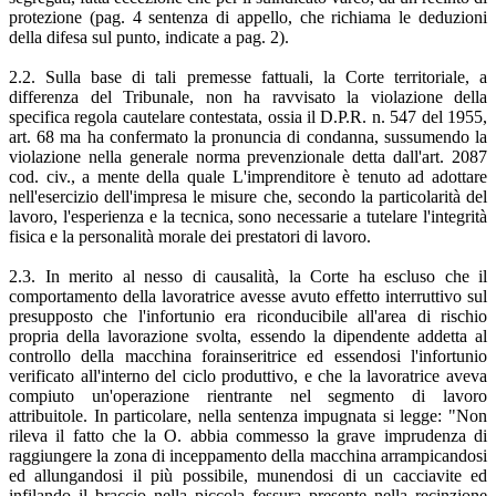
protezione (pag. 4 sentenza di appello, che richiama le deduzioni
della difesa sul punto, indicate a pag. 2).
2.2. Sulla base di tali premesse fattuali, la Corte territoriale, a
differenza del Tribunale, non ha ravvisato la violazione della
specifica regola cautelare contestata, ossia il D.P.R. n. 547 del 1955,
art. 68 ma ha confermato la pronuncia di condanna, sussumendo la
violazione nella generale norma prevenzionale detta dall'art. 2087
cod. civ., a mente della quale L'imprenditore è tenuto ad adottare
nell'esercizio dell'impresa le misure che, secondo la particolarità del
lavoro, l'esperienza e la tecnica, sono necessarie a tutelare l'integrità
fisica e la personalità morale dei prestatori di lavoro.
2.3. In merito al nesso di causalità, la Corte ha escluso che il
comportamento della lavoratrice avesse avuto effetto interruttivo sul
presupposto che l'infortunio era riconducibile all'area di rischio
propria della lavorazione svolta, essendo la dipendente addetta al
controllo della macchina forainseritrice ed essendosi l'infortunio
verificato all'interno del ciclo produttivo, e che la lavoratrice aveva
compiuto un'operazione rientrante nel segmento di lavoro
attribuitole. In particolare, nella sentenza impugnata si legge: "Non
rileva il fatto che la O. abbia commesso la grave imprudenza di
raggiungere la zona di inceppamento della macchina arrampicandosi
ed allungandosi il più possibile, munendosi di un cacciavite ed
infilando il braccio nella piccola fessura presente nella recinzione