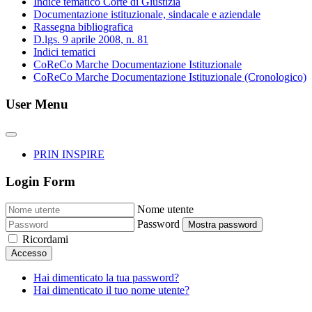
Indice tematico Corte di Giustizia
Documentazione istituzionale, sindacale e aziendale
Rassegna bibliografica
D.lgs. 9 aprile 2008, n. 81
Indici tematici
CoReCo Marche Documentazione Istituzionale
CoReCo Marche Documentazione Istituzionale (Cronologico)
User Menu
PRIN INSPIRE
Login Form
Nome utente
Password
Mostra password
Ricordami
Accesso
Hai dimenticato la tua password?
Hai dimenticato il tuo nome utente?