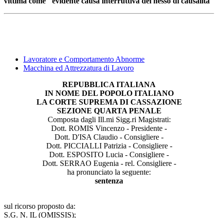
vittima come "evidente causa interruttiva del nesso di causalità"
Lavoratore e Comportamento Abnorme
Macchina ed Attrezzatura di Lavoro
REPUBBLICA ITALIANA
IN NOME DEL POPOLO ITALIANO
LA CORTE SUPREMA DI CASSAZIONE
SEZIONE QUARTA PENALE
Composta dagli Ill.mi Sigg.ri Magistrati:
Dott. ROMIS Vincenzo - Presidente -
Dott. D'ISA Claudio - Consigliere -
Dott. PICCIALLI Patrizia - Consigliere -
Dott. ESPOSITO Lucia - Consigliere -
Dott. SERRAO Eugenia - rel. Consigliere -
ha pronunciato la seguente:
sentenza
sul ricorso proposto da:
S.G. N. IL (OMISSIS);