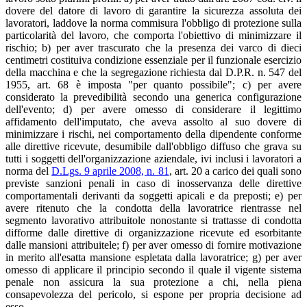
dovere del datore di lavoro di garantire la sicurezza assoluta dei
lavoratori, laddove la norma commisura l'obbligo di protezione sulla
particolarità del lavoro, che comporta l'obiettivo di minimizzare il
rischio; b) per aver trascurato che la presenza dei varco di dieci
centimetri costituiva condizione essenziale per il funzionale esercizio
della macchina e che la segregazione richiesta dal D.P.R. n. 547 del
1955, art. 68 è imposta "per quanto possibile"; c) per avere
considerato la prevedibilità secondo una generica configurazione
dell'evento; d) per avere omesso di considerare il legittimo
affidamento dell'imputato, che aveva assolto al suo dovere di
minimizzare i rischi, nei comportamento della dipendente conforme
alle direttive ricevute, desumibile dall'obbligo diffuso che grava su
tutti i soggetti dell'organizzazione aziendale, ivi inclusi i lavoratori a
norma del
D.Lgs. 9 aprile 2008, n. 81
, art. 20 a carico dei quali sono
previste sanzioni penali in caso di inosservanza delle direttive
comportamentali derivanti da soggetti apicali e da preposti; e) per
avere ritenuto che la condotta della lavoratrice rientrasse nel
segmento lavorativo attribuitole nonostante si trattasse di condotta
difforme dalle direttive di organizzazione ricevute ed esorbitante
dalle mansioni attribuitele; f) per aver omesso di fornire motivazione
in merito all'esatta mansione espletata dalla lavoratrice; g) per aver
omesso di applicare il principio secondo il quale il vigente sistema
penale non assicura la sua protezione a chi, nella piena
consapevolezza del pericolo, si espone per propria decisione ad
esso.