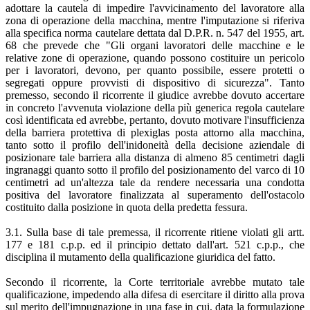
adottare la cautela di impedire l'avvicinamento del lavoratore alla
zona di operazione della macchina, mentre l'imputazione si riferiva
alla specifica norma cautelare dettata dal D.P.R. n. 547 del 1955, art.
68 che prevede che "Gli organi lavoratori delle macchine e le
relative zone di operazione, quando possono costituire un pericolo
per i lavoratori, devono, per quanto possibile, essere protetti o
segregati oppure provvisti di dispositivo di sicurezza". Tanto
premesso, secondo il ricorrente il giudice avrebbe dovuto accertare
in concreto l'avvenuta violazione della più generica regola cautelare
così identificata ed avrebbe, pertanto, dovuto motivare l'insufficienza
della barriera protettiva di plexiglas posta attorno alla macchina,
tanto sotto il profilo dell'inidoneità della decisione aziendale di
posizionare tale barriera alla distanza di almeno 85 centimetri dagli
ingranaggi quanto sotto il profilo del posizionamento del varco di 10
centimetri ad un'altezza tale da rendere necessaria una condotta
positiva del lavoratore finalizzata al superamento dell'ostacolo
costituito dalla posizione in quota della predetta fessura.
3.1. Sulla base di tale premessa, il ricorrente ritiene violati gli artt.
177 e 181 c.p.p. ed il principio dettato dall'art. 521 c.p.p., che
disciplina il mutamento della qualificazione giuridica del fatto.
Secondo il ricorrente, la Corte territoriale avrebbe mutato tale
qualificazione, impedendo alla difesa di esercitare il diritto alla prova
sul merito dell'impugnazione in una fase in cui, data la formulazione