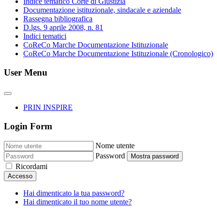
Indice tematico Corte di Giustizia
Documentazione istituzionale, sindacale e aziendale
Rassegna bibliografica
D.lgs. 9 aprile 2008, n. 81
Indici tematici
CoReCo Marche Documentazione Istituzionale
CoReCo Marche Documentazione Istituzionale (Cronologico)
User Menu
PRIN INSPIRE
Login Form
Nome utente
Password
Mostra password
Ricordami
Accesso
Hai dimenticato la tua password?
Hai dimenticato il tuo nome utente?