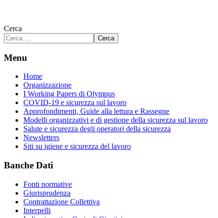
Cerca
Cerca
Menu
Home
Organizzazione
I Working Papers di Olympus
COVID-19 e sicurezza sul lavoro
Approfondimenti, Guide alla lettura e Rassegne
Modelli organizzativi e di gestione della sicurezza sul lavoro
Salute e sicurezza degli operatori della sicurezza
Newsletters
Siti su igiene e sicurezza del lavoro
Banche Dati
Fonti normative
Giurisprudenza
Contrattazione Collettiva
Interpelli