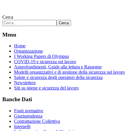
Cerca
Cerca
Menu
Home
Organizzazione
I Working Papers di Olympus
COVID-19 e sicurezza sul lavoro
Approfondimenti, Guide alla lettura e Rassegne
Modelli organizzativi e di gestione della sicurezza sul lavoro
Salute e sicurezza degli operatori della sicurezza
Newsletters
Siti su igiene e sicurezza del lavoro
Banche Dati
Fonti normative
Giurisprudenza
Contrattazione Collettiva
Interpelli