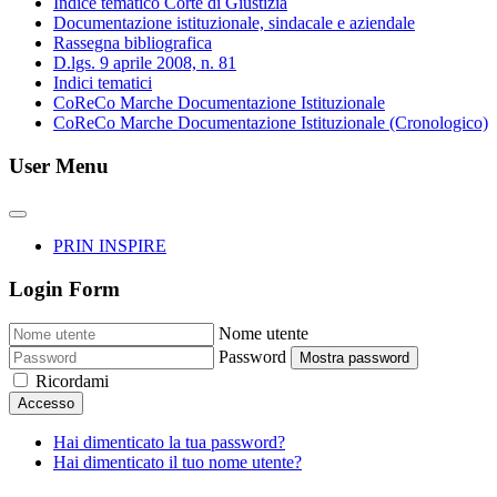
Indice tematico Corte di Giustizia
Documentazione istituzionale, sindacale e aziendale
Rassegna bibliografica
D.lgs. 9 aprile 2008, n. 81
Indici tematici
CoReCo Marche Documentazione Istituzionale
CoReCo Marche Documentazione Istituzionale (Cronologico)
User Menu
PRIN INSPIRE
Login Form
Nome utente
Password
Mostra password
Ricordami
Accesso
Hai dimenticato la tua password?
Hai dimenticato il tuo nome utente?