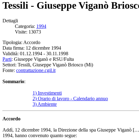
Tessili - Giuseppe Viganò Brios
Dettagli
Categoria:
1994
Visite: 13073
Tipologia: Accordo
Data firma: 12 dicembre 1994
Validità: 01.12.1994 - 30.11.1998
Parti
: Giuseppe Viganò e RSU/Fulta
Settori: Tessili, Giuseppe Viganò Briosco (Mi)
Fonte:
contrattazione.cgil.it
Sommario
:
1) Investimenti
2) Orario di lavoro - Calendario annuo
3) Ambiente
Accordo
Addì, 12 dicembre 1994, la Direzione della spa Giuseppe Viganò […], la
1994, hanno convenuto quanto segue: