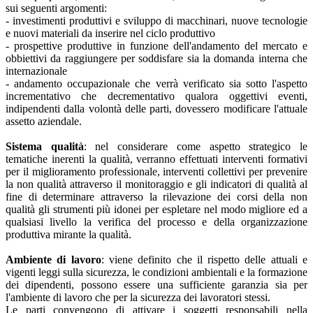
sui seguenti argomenti:
- investimenti produttivi e sviluppo di macchinari, nuove tecnologie
e nuovi materiali da inserire nel ciclo produttivo
- prospettive produttive in funzione dell'andamento del mercato e
obbiettivi da raggiungere per soddisfare sia la domanda interna che
internazionale
- andamento occupazionale che verrà verificato sia sotto l'aspetto
incrementativo che decrementativo qualora oggettivi eventi,
indipendenti dalla volontà delle parti, dovessero modificare l'attuale
assetto aziendale.
Sistema qualità
: nel considerare come aspetto strategico le
tematiche inerenti la qualità, verranno effettuati interventi formativi
per il miglioramento professionale, interventi collettivi per prevenire
la non qualità attraverso il monitoraggio e gli indicatori di qualità al
fine di determinare attraverso la rilevazione dei corsi della non
qualità gli strumenti più idonei per espletare nel modo migliore ed a
qualsiasi livello la verifica del processo e della organizzazione
produttiva mirante la qualità.
Ambiente di lavoro
: viene definito che il rispetto delle attuali e
vigenti leggi sulla sicurezza, le condizioni ambientali e la formazione
dei dipendenti, possono essere una sufficiente garanzia sia per
l'ambiente di lavoro che per la sicurezza dei lavoratori stessi.
Le parti convengono di attivare i soggetti responsabili nella