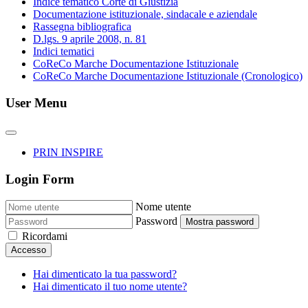
Indice tematico Corte di Giustizia
Documentazione istituzionale, sindacale e aziendale
Rassegna bibliografica
D.lgs. 9 aprile 2008, n. 81
Indici tematici
CoReCo Marche Documentazione Istituzionale
CoReCo Marche Documentazione Istituzionale (Cronologico)
User Menu
PRIN INSPIRE
Login Form
Nome utente
Password
Mostra password
Ricordami
Accesso
Hai dimenticato la tua password?
Hai dimenticato il tuo nome utente?