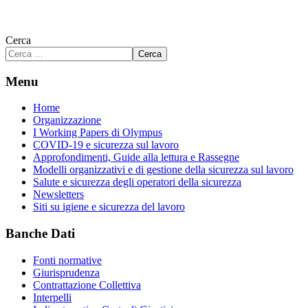
Cerca
Cerca
Menu
Home
Organizzazione
I Working Papers di Olympus
COVID-19 e sicurezza sul lavoro
Approfondimenti, Guide alla lettura e Rassegne
Modelli organizzativi e di gestione della sicurezza sul lavoro
Salute e sicurezza degli operatori della sicurezza
Newsletters
Siti su igiene e sicurezza del lavoro
Banche Dati
Fonti normative
Giurisprudenza
Contrattazione Collettiva
Interpelli