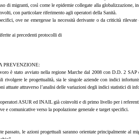
di migranti, così come le epidemie collegate alla globalizzazione, indi
olti, con particolare riferimento agli operatori della Sanità.
specifici, ove ne emergesse la necessità derivante o da criticità rilevate
ferite ai precedenti protocolli di
A PREVENZIONE:
lavoro è stato avviato nella regione Marche dal 2008 con D.D. 2 SAP e
li rivolgere le progettualità, sia le singole aziende con indici infortuni
ni attuate attraverso l’analisi delle variazioni degli indici statistici di in
operatori ASUR ed INAIL già coinvolti e di primo livello per i referenti de
ative e comunicative verso la popolazione generale e target specifici.
te passato, le azioni progettuali saranno orientate principalmente al mig