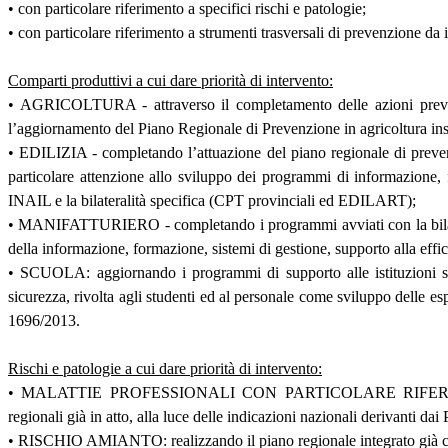
• con particolare riferimento a specifici rischi e patologie;
• con particolare riferimento a strumenti trasversali di prevenzione da
Comparti produttivi a cui dare priorità di intervento:
• AGRICOLTURA - attraverso il completamento delle azioni previs
l’aggiornamento del Piano Regionale di Prevenzione in agricoltura 
• EDILIZIA - completando l’attuazione del piano regionale di prev
particolare attenzione allo sviluppo dei programmi di informazione, f
INAIL e la bilateralità specifica (CPT provinciali ed EDILART);
• MANIFATTURIERO - completando i programmi avviati con la bilaterali
della informazione, formazione, sistemi di gestione, supporto alla effic
• SCUOLA: aggiornando i programmi di supporto alle istituzioni scol
sicurezza, rivolta agli studenti ed al personale come sviluppo delle 
1696/2013.
Rischi e patologie a cui dare priorità di intervento:
• MALATTIE PROFESSIONALI CON PARTICOLARE RIFERIM
regionali già in atto, alla luce delle indicazioni nazionali derivanti da
• RISCHIO AMIANTO: realizzando il piano regionale integrato già con