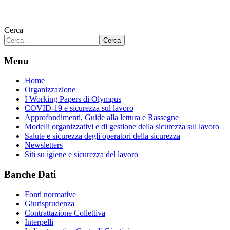
Cerca
Cerca
Menu
Home
Organizzazione
I Working Papers di Olympus
COVID-19 e sicurezza sul lavoro
Approfondimenti, Guide alla lettura e Rassegne
Modelli organizzativi e di gestione della sicurezza sul lavoro
Salute e sicurezza degli operatori della sicurezza
Newsletters
Siti su igiene e sicurezza del lavoro
Banche Dati
Fonti normative
Giurisprudenza
Contrattazione Collettiva
Interpelli