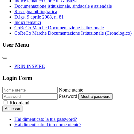
Indice tematico Corte di Giustizia
Documentazione istituzionale, sindacale e aziendale
Rassegna bibliografica
D.lgs. 9 aprile 2008, n. 81
Indici tematici
CoReCo Marche Documentazione Istituzionale
CoReCo Marche Documentazione Istituzionale (Cronologico)
User Menu
PRIN INSPIRE
Login Form
Nome utente
Password
Mostra password
Ricordami
Accesso
Hai dimenticato la tua password?
Hai dimenticato il tuo nome utente?