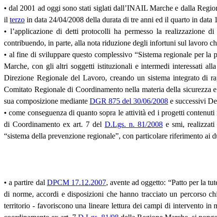
• dal 2001 ad oggi sono stati siglati dall’INAIL Marche e dalla Regione
il
terzo
in data 24/04/2008 della durata di tre anni ed il quarto in data 
• l’applicazione di detti protocolli ha permesso la realizzazione di 
contribuendo, in parte, alla nota riduzione degli infortuni sul lavoro c
• al fine di sviluppare questo complessivo “Sistema regionale per la p
Marche, con gli altri soggetti istituzionali e intermedi interessati all
Direzione Regionale del Lavoro, creando un sistema integrato di rap
Comitato Regionale di Coordinamento nella materia della sicurezza e de
sua composizione mediante
DGR 875 del 30/06/2008
e successivi Dec
• come conseguenza di quanto sopra le attività ed i progetti contenut
di Coordinamento ex art. 7 del
D.Lgs. n. 81/2008
e smi, realizzati
“sistema della prevenzione regionale”, con particolare riferimento ai
• a partire dal
DPCM 17.12.2007
, avente ad oggetto: “Patto per la tu
di norme, accordi e disposizioni che hanno tracciato un percorso chia
territorio - favoriscono una lineare lettura dei campi di intervento in