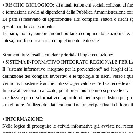
• RISCHIO BIOLOGICO: gli attuali fenomeni sociali collegati al flusso 
e formazione rivolte ai dipendenti della Pubblica Amministrazione coinv
Le parti si riservano di approfondire altri comparti, settori o rischi 
specifici indirizzi nazionali.
Le parti, inoltre, concordano nel portare a compimento le azioni che, ri
intesa, non fossero ancora completamente realizzate.
Strumenti trasversali a cui dare priorità di implementazione:
• SISTEMA INFORMATIVO INTEGRATO REGIONALE PER L
Il “sistema informativo integrato per la prevenzione” nei luoghi di 
definizione dei comparti lavorativi e le tipologie di rischi verso i qua
verifiche. Il sistema è anche utilizzato per valutare l’efficacia delle azio
In base al percorso realizzato, per il prossimo triennio si prevede di:
- realizzare percorsi formativi di approfondimento specialistico per gli 
- migliorare l’utilizzo dei dati contenuti nei report per finalità inform
• INFORMAZIONE:
Nella logica di proseguire le attività informative già avviate nel recen