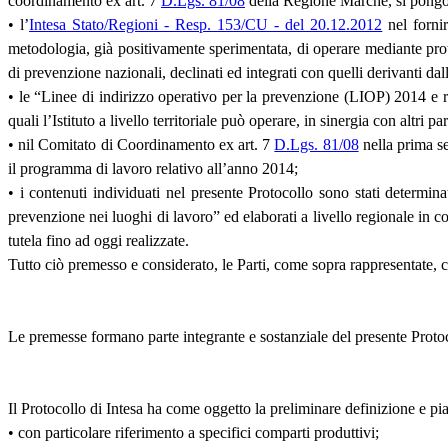
coordinamento ex art. 7
D.Lgs. 81/08
della Regione Marche, si pongono
• l’
Intesa Stato/Regioni - Resp. 153/CU - del 20.12.2012
nel fornir
metodologia, già positivamente sperimentata, di operare mediante pro
di prevenzione nazionali, declinati ed integrati con quelli derivanti dall
• le “Linee di indirizzo operativo per la prevenzione (LIOP) 2014 e r
quali l’Istituto a livello territoriale può operare, in sinergia con altri p
• nil Comitato di Coordinamento ex art. 7
D.Lgs. 81/08
nella prima se
il programma di lavoro relativo all’anno 2014;
• i contenuti individuati nel presente Protocollo sono stati determina
prevenzione nei luoghi di lavoro” ed elaborati a livello regionale in co
tutela fino ad oggi realizzate.
Tutto ciò premesso e considerato, le Parti, come sopra rappresentate, co
Le premesse formano parte integrante e sostanziale del presente Protoc
Il Protocollo di Intesa ha come oggetto la preliminare definizione e pian
• con particolare riferimento a specifici comparti produttivi;