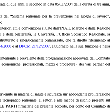
ata di due anni, il secondo in data 05/11/2004 della durata di tre anni,
scita del “Sistema regionale per la prevenzione nei luoghi di lavoro”,
o;
 ulteriori atti e convenzioni siglate dall’INAIL Marche e dalla Regione
i e della bilateralità, le Università, l’Ufficio Scolastico Regionale, la
utturato e sinergicamente organizzato, che fa diretto riferimento al
04/2008
e al
DPCM 21/12/2007
, aggiornato nella sua funzione e nella
te integrante e prevalente della programmazione approvata dal Comitato
e economiche, professionali, mezzi e procedure), dei vari partner del
ntervenute in materia di salute e sicurezza un’ abbondante proliferazione
tecnopatico regionale, ai settori e alle mappe di rischio presenti sul
uali LE PARTI firmatarie del presente accordo, per conto del Comitato di