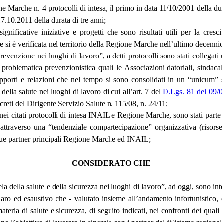
 Marche n. 4 protocolli di intesa, il primo in data 11/10/2001 della dur
17.10.2011 della durata di tre anni;
significative iniziative e progetti che sono risultati utili per la cre
he si è verificata nel territorio della Regione Marche nell’ultimo decenni
revenzione nei luoghi di lavoro”, a detti protocolli sono stati collegati
a problematica prevenzionistica quali le Associazioni datoriali, sindacal
porti e relazioni che nel tempo si sono consolidati in un “unicum” str
lla salute nei luoghi di lavoro di cui all’art. 7 del
D.Lgs. 81 del 09/
reti del Dirigente Servizio Salute n. 115/08, n. 24/11;
i nei citati protocolli di intesa INAIL e Regione Marche, sono stati par
 attraverso una “tendenziale compartecipazione” organizzativa (risors
 due partner principali Regione Marche ed INAIL;
CONSIDERATO CHE
tela della salute e della sicurezza nei luoghi di lavoro”, ad oggi, sono i
ro ed esaustivo che - valutato insieme all’andamento infortunistico, e 
 materia di salute e sicurezza, di seguito indicati, nei confronti dei q