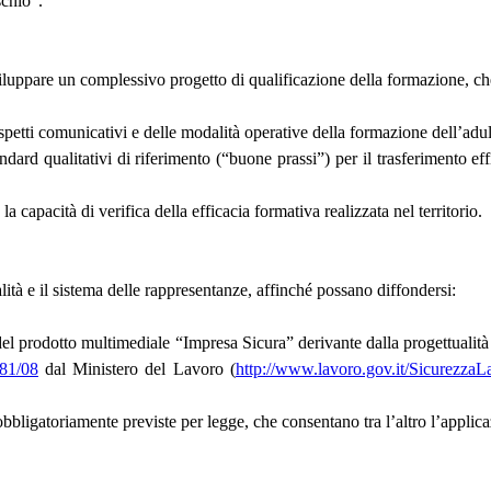
schio”.
viluppare un complessivo progetto di qualificazione della formazione, che
aspetti comunicativi e delle modalità operative della formazione dell’adul
ndard qualitativi di riferimento (“buone prassi”) per il trasferimento e
a capacità di verifica della efficacia formativa realizzata nel territorio.
alità e il sistema delle rappresentanze, affinché possano diffondersi:
giane, del prodotto multimediale “Impresa Sicura” derivante dalla proget
81/08
dal Ministero del Lavoro (
http://www.lavoro.gov.it/Sicure
obbligatoriamente previste per legge, che consentano tra l’altro l’applica