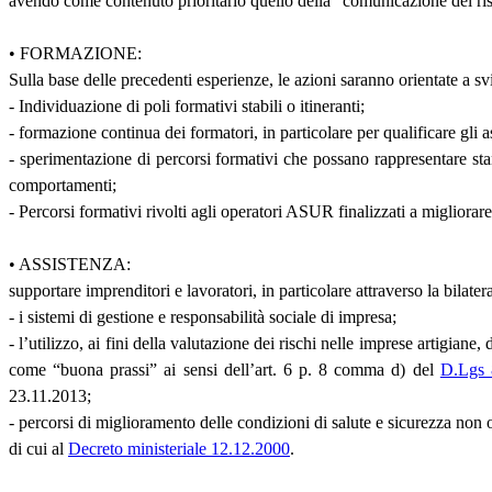
avendo come contenuto prioritario quello della “comunicazione del ri
• FORMAZIONE:
Sulla base delle precedenti esperienze, le azioni saranno orientate a s
- Individuazione di poli formativi stabili o itineranti;
- formazione continua dei formatori, in particolare per qualificare gli 
- sperimentazione di percorsi formativi che possano rappresentare sta
comportamenti;
- Percorsi formativi rivolti agli operatori ASUR finalizzati a migliorare l
• ASSISTENZA:
supportare imprenditori e lavoratori, in particolare attraverso la bilater
- i sistemi di gestione e responsabilità sociale di impresa;
- l’utilizzo, ai fini della valutazione dei rischi nelle imprese arti
come “buona prassi” ai sensi dell’art. 6 p. 8 comma d) del
D.Lgs 
23.11.2013;
- percorsi di miglioramento delle condizioni di salute e sicurezza non 
di cui al
Decreto ministeriale 12.12.2000
.