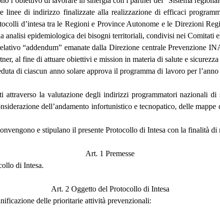
 l’obiettivo di lavorare in sinergia con i partner del “Sistema regiona
e linee di indirizzo finalizzate alla realizzazione di efficaci programmi
tocolli d’intesa tra le Regioni e Province Autonome e le Direzioni Reg
a analisi epidemiologica dei bisogni territoriali, condivisi nei Comitati e
elativo “addendum” emanate dalla Direzione centrale Prevenzione INAIL 
artner, al fine di attuare obiettivi e mission in materia di salute e sicurezz
duta di ciascun anno solare approva il programma di lavoro per l’anno 
ti attraverso la valutazione degli indirizzi programmatori nazionali di 
nsiderazione dell’andamento infortunistico e tecnopatico, delle mappe di 
nvengono e stipulano il presente Protocollo di Intesa con la finalità di ri
Art. 1 Premesse
ollo di Intesa.
Art. 2 Oggetto del Protocollo di Intesa
ificazione delle prioritarie attività prevenzionali: