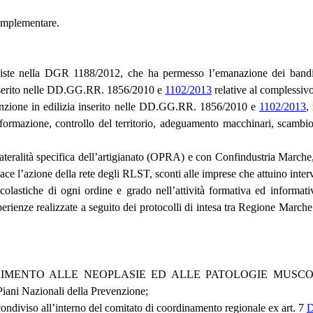
 implementare.
te nella DGR 1188/2012, che ha permesso l’emanazione dei bandi per
inserito nelle DD.GG.RR. 1856/2010 e
1102/2013
relative al complessiv
enzione in edilizia inserito nelle DD.GG.RR. 1856/2010 e
1102/2013
,
ormazione, controllo del territorio, adeguamento macchinari, scambio fl
tà specifica dell’artigianato (OPRA) e con Confindustria Marche, indi
ace l’azione della rete degli RLST, sconti alle imprese che attuino interve
astiche di ogni ordine e grado nell’attività formativa ed informativa
esperienze realizzate a seguito dei protocolli di intesa tra Regione Ma
ENTO ALLE NEOPLASIE ED ALLE PATOLOGIE MUSCOLO SCH
i Piani Nazionali della Prevenzione;
diviso all’interno del comitato di coordinamento regionale ex art. 7
D