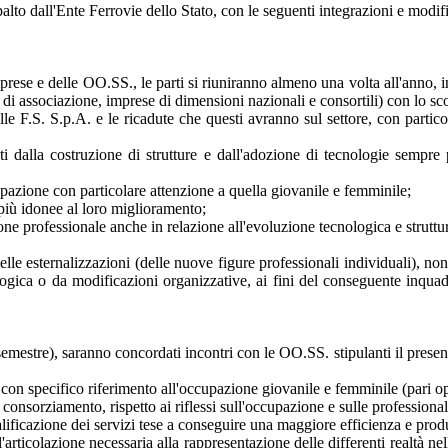
palto dall'Ente Ferrovie dello Stato, con le seguenti integrazioni e modif
imprese e delle OO.SS., le parti si riuniranno almeno una volta all'anno, 
lo di associazione, imprese di dimensioni nazionali e consortili) con lo s
lle F.S. S.p.A. e le ricadute che questi avranno sul settore, con partic
ti dalla costruzione di strutture e dall'adozione di tecnologie sempre
upazione con particolare attenzione a quella giovanile e femminile;
e più idonee al loro miglioramento;
ione professionale anche in relazione all'evoluzione tecnologica e struttu
delle esternalizzazioni (delle nuove figure professionali individuali), n
ogica o da modificazioni organizzative, ai fini del conseguente inquadra
 semestre), saranno concordati incontri con le OO.SS. stipulanti il presen
li con specifico riferimento all'occupazione giovanile e femminile (pari o
 consorziamento, rispetto ai riflessi sull'occupazione e sulle professional
icazione dei servizi tese a conseguire una maggiore efficienza e produt
'articolazione necessaria alla rappresentazione delle differenti realtà nel