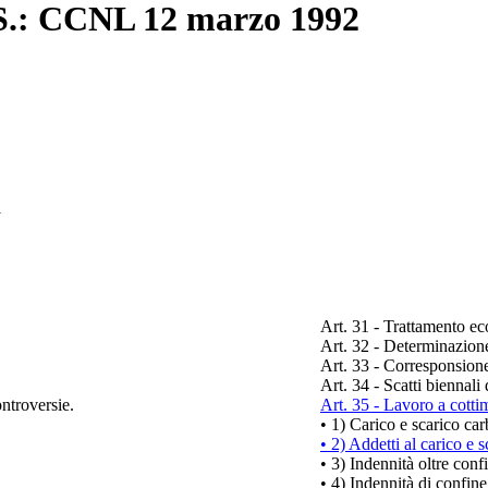
F.S.: CCNL 12 marzo 1992
l
Art. 31 - Trattamento e
Art. 32 - Determinazione 
Art. 33 - Corresponsione
Art. 34 - Scatti biennali 
ntroversie.
Art. 35 - Lavoro a cotti
•
1) Carico e scarico ca
•
2) Addetti al carico e 
•
3) Indennità oltre conf
•
4) Indennità di confine