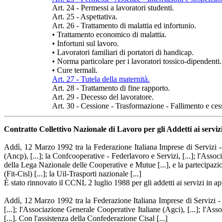
Art. 24 - Permessi a lavoratori studenti.
Art. 25 - Aspettativa.
Art. 26 - Trattamento di malattia ed infortunio.
•
Trattamento economico di malattia.
•
Infortuni sul lavoro.
•
Lavoratori familiari di portatori di handicap.
•
Norma particolare per i lavoratori tossico-dipendenti.
•
Cure termali.
Art. 27 - Tutela della maternità.
Art. 28 - Trattamento di fine rapporto.
Art. 29 - Decesso del lavoratore.
Art. 30 - Cessione - Trasformazione - Fallimento e ces
Contratto Collettivo Nazionale di Lavoro per gli Addetti ai servizi
Addì, 12 Marzo 1992 tra la Federazione Italiana Imprese di Servizi - 
(Ancp), [...]; la Confcooperative - Federlavoro e Servizi, [...]; l'Asso
della Lega Nazionale delle Cooperative e Mutue [...], e la partecipazion
(Fit-Cisl) [...]; la Uil-Trasporti nazionale [...]
É stato rinnovato il CCNL 2 luglio 1988 per gli addetti ai servizi in ap
Addì, 12 Marzo 1992 tra la Federazione Italiana Imprese di Servizi - 
[...]; l'Associazione Generale Cooperative Italiane (Agci), [...]; l'As
[...]. Con l'assistenza della Confederazione Cisal [...]