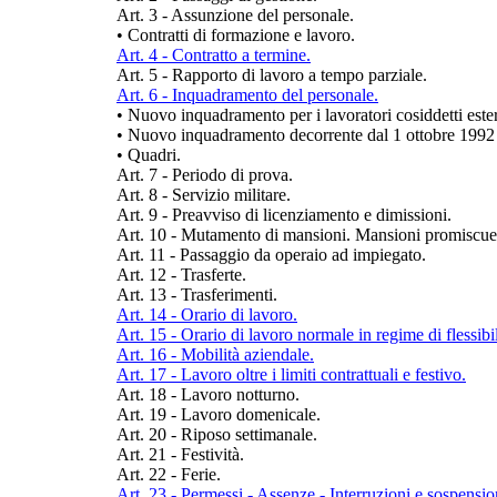
Art. 3 - Assunzione del personale.
•
Contratti di formazione e lavoro.
Art. 4 - Contratto a termine.
Art. 5 - Rapporto di lavoro a tempo parziale.
Art. 6 - Inquadramento del personale.
•
Nuovo inquadramento per i lavoratori cosiddetti ester
•
Nuovo inquadramento decorrente dal 1 ottobre 1992
•
Quadri.
Art. 7 - Periodo di prova.
Art. 8 - Servizio militare.
Art. 9 - Preavviso di licenziamento e dimissioni.
Art. 10 - Mutamento di mansioni. Mansioni promiscue
Art. 11 - Passaggio da operaio ad impiegato.
Art. 12 - Trasferte.
Art. 13 - Trasferimenti.
Art. 14 - Orario di lavoro.
Art. 15 - Orario di lavoro normale in regime di flessibil
Art. 16 - Mobilità aziendale.
Art. 17 - Lavoro oltre i limiti contrattuali e festivo.
Art. 18 - Lavoro notturno.
Art. 19 - Lavoro domenicale.
Art. 20 - Riposo settimanale.
Art. 21 - Festività.
Art. 22 - Ferie.
Art. 23 - Permessi - Assenze - Interruzioni e sospensio