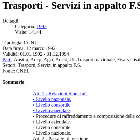
Trasporti - Servizi in appalto 
Dettagli
Categoria:
1992
Visite: 14144
Tipologia: CCNL
Data firma: 12 marzo 1992
Validità: 01.01.1992 - 31.12.1994
Parti
: Ausitra, Ancp, Agci, Ancst, Uil-Trasporti nazionale, Fisafs-Cisa
Settori: Trasporti, Servizi in appalto F.S.
Fonte: CNEL
Sommario
:
Art. 1 - Relazioni Sindacali.
•
Livello nazionale.
•
Livello consortile.
•
Livello aziendale
.
•
Procedure di raffreddamento e composizione delle co
◦
Livello aziendale.
◦
Livello consortile.
◦
Livello nazionale.
Art. 2 - Passaggi di gestione.