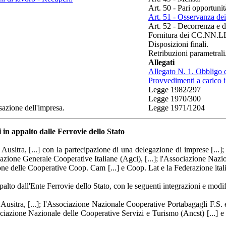
Art. 50 - Pari opportunit
Art. 51 - Osservanza dei 
Art. 52 - Decorrenza e d
Fornitura dei CC.NN.L
Disposizioni finali.
Retribuzioni parametrali
Allegati
Allegato N. 1. Obbligo di
Provvedimenti a carico 
Legge 1982/297
Legge 1970/300
sazione dell'impresa.
Legge 1971/1204
 in appalto dalle Ferrovie dello Stato
Ausitra, [...] con la partecipazione di una delegazione di imprese [...
ciazione Generale Cooperative Italiane (Agci), [...]; l'Associazione Nazi
e delle Cooperative Coop. Cam [...] e Coop. Lat e la Federazione italiana 
palto dall'Ente Ferrovie dello Stato, con le seguenti integrazioni e modi
Ausitra, [...]; l'Associazione Nazionale Cooperative Portabagagli F.S. e
sociazione Nazionale delle Cooperative Servizi e Turismo (Ancst) [...] e 