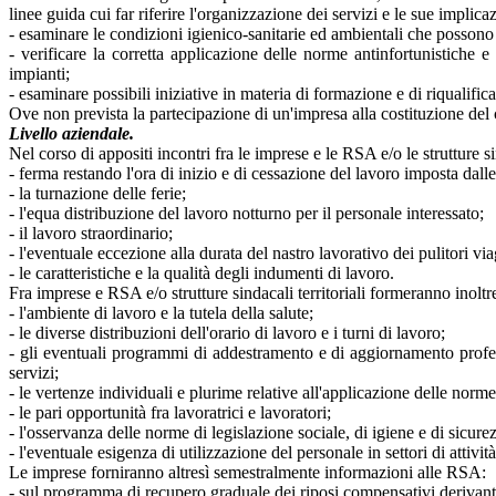
linee guida cui far riferire l'organizzazione dei servizi e le sue implica
- esaminare le condizioni igienico-sanitarie ed ambientali che possono i
- verificare la corretta applicazione delle norme antinfortunistiche e 
impianti;
- esaminare possibili iniziative in materia di formazione e di riqualific
Ove non prevista la partecipazione di un'impresa alla costituzione del 
Livello aziendale.
Nel corso di appositi incontri fra le imprese e le RSA e/o le strutture si
- ferma restando l'ora di inizio e di cessazione del lavoro imposta dalle
- la turnazione delle ferie;
- l'equa distribuzione del lavoro notturno per il personale interessato;
- il lavoro straordinario;
- l'eventuale eccezione alla durata del nastro lavorativo dei pulitori via
- le caratteristiche e la qualità degli indumenti di lavoro.
Fra imprese e RSA e/o strutture sindacali territoriali formeranno inolt
- l'ambiente di lavoro e la tutela della salute;
- le diverse distribuzioni dell'orario di lavoro e i turni di lavoro;
- gli eventuali programmi di addestramento e di aggiornamento profess
servizi;
- le vertenze individuali e plurime relative all'applicazione delle norme
- le pari opportunità fra lavoratrici e lavoratori;
- l'osservanza delle norme di legislazione sociale, di igiene e di sicurez
- l'eventuale esigenza di utilizzazione del personale in settori di attività
Le imprese forniranno altresì semestralmente informazioni alle RSA:
- sul programma di recupero graduale dei riposi compensativi derivanti d