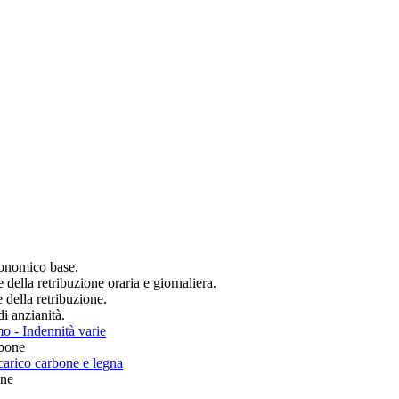
conomico base.
della retribuzione oraria e giornaliera.
 della retribuzione.
di anzianità.
mo - Indennità varie
rbone
scarico carbone e legna
ine