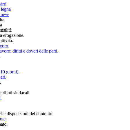
arri
 legna
 neve
dra
za
nsilità
ma erogazione.
ttività.
avoro.
avoro; diritti e doveri delle parti.
.
10 giorni).
ari.
.
tributi sindacali.
.
elle disposizioni del contratto.
ute.
nato.