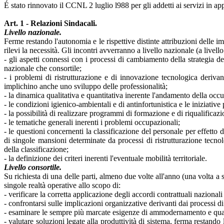
É stato rinnovato il CCNL 2 luglio l988 per gli addetti ai servizi in ap
Art. 1 - Relazioni Sindacali.
Livello nazionale.
Ferme restando l'autonomia e le rispettive distinte attribuzioni delle 
rilevi la necessità. Gli incontri avverranno a livello nazionale (a livel
- gli aspetti connessi con i processi di cambiamento della strategia de
nazionale che consortile;
- i problemi di ristrutturazione e di innovazione tecnologica derivan
implichino anche uno sviluppo delle professionalità;
- la dinamica qualitativa e quantitativa inerente l'andamento della occ
- le condizioni igienico-ambientali e di antinfortunistica e le iniziativ
- la possibilità di realizzare programmi di formazione e di riqualificaz
- le tematiche generali inerenti i problemi occupazionali;
- le questioni concernenti la classificazione del personale per effetto 
di singole mansioni determinate da processi di ristrutturazione tecnol
della classificazione;
- la definizione dei criteri inerenti l'eventuale mobilità territoriale.
Livello consortile.
Su richiesta di una delle parti, almeno due volte all'anno (una volta a
singole realtà operative allo scopo di:
- verificare la corretta applicazione degli accordi contrattuali naziona
- confrontarsi sulle implicazioni organizzative derivanti dai processi di
- esaminare le sempre più marcate esigenze di ammodernamento e qualif
- valutare soluzioni legate alla produttività di sistema, ferma restando l