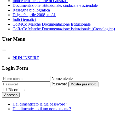
Indice tematico Corte di Giustizia
Documentazione istituzionale, sindacale e aziendale
Rassegna bibliografica
D.lgs. 9 aprile 2008, n. 81
Indici tematici
CoReCo Marche Documentazione Istituzionale
CoReCo Marche Documentazione Istituzionale (Cronologico)
User Menu
PRIN INSPIRE
Login Form
Nome utente
Password
Mostra password
Ricordami
Accesso
Hai dimenticato la tua password?
Hai dimenticato il tuo nome utente?