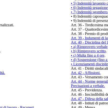
•
5) Indennità lavaggio c
•
6) Indennità segagione
•
7) Indennità sgombero
•
8) Indennità caposqua
•
9) Indennità di presen
nalizzati.
Art. 36 - Tredicesima me
Art. 37 - Quattordicesi
Art. 38 - Premio di produ
Art. 39 - Indumenti di l
Art. 40 - Disciplina del l
•
a) Rimprovero verbale
.
•
b) Rimprovero scritto
.
•
c) Multa fino a 4 ore
.
•
d) Sospensione (fino a 
•
Licenziamenti disciplin
Art. 41 - Diritti sindacali
ità.
Art. 42 - Affissioni.
Art. 43 - Versamento con
Art. 44 - Norme generali
Precisazioni a verbale.
Art. 45 - Previdenza.
Art. 46 - Inscindibilità d
Art. 47 - Difesa della sal
Art. 48 - Istituti di patro
ni di lavoro - Recuperi.
Art. 49 - Mensa.