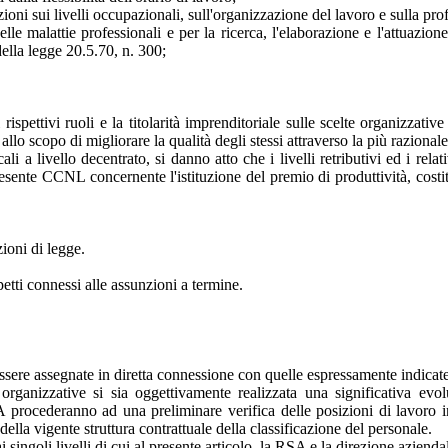
oni sui livelli occupazionali, sull'organizzazione del lavoro e sulla prof
le malattie professionali e per la ricerca, l'elaborazione e l'attuazione d
 della legge 20.5.70, n. 300;
pettivi ruoli e la titolarità imprenditoriale sulle scelte organizzative
allo scopo di migliorare la qualità degli stessi attraverso la più razionale 
ali a livello decentrato, si danno atto che i livelli retributivi ed i rela
resente CCNL concernente l'istituzione del premio di produttività, costi
ioni di legge.
etti connessi alle assunzioni a termine.
sere assegnate in diretta connessione con quelle espressamente indicate 
rganizzative si sia oggettivamente realizzata una significativa evo
A procederanno ad una preliminare verifica delle posizioni di lavoro int
ella vigente struttura contrattuale della classificazione del personale.
singoli livelli di cui al presente articolo, la RSA e la direzione azienda