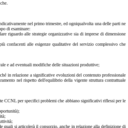
iche.
indicativamente nel primo trimestre, ed ogniqualvolta una delle parti ne
copo di esaminare:
olare riguardo alle strategie organizzative sia di imprese di dimensione
 più confacenti alle esigenze qualitative del servizio complessivo che
rale e ad eventuali modifiche delle situazioni produttive;
onché in relazione a significative evoluzioni del contenuto professionale
mento nel rispetto dell'equilibrio della vigente struttura contrattuale
te CCNL per specifici problemi che abbiano significativi riflessi per le
pportunità);
ità;
tività;
le quali si articolerà il consorzio, anche in relazione alla definizione di