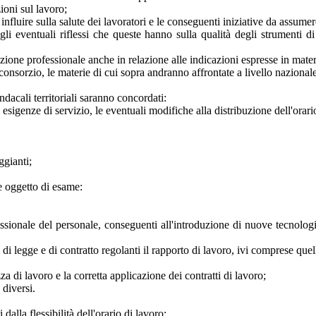
zioni sul lavoro;
nfluire sulla salute dei lavoratori e le conseguenti iniziative da assumer
gli eventuali riflessi che queste hanno sulla qualità degli strumenti di 
azione professionale anche in relazione alle indicazioni espresse in mater
consorzio, le materie di cui sopra andranno affrontate a livello nazionale
ndacali territoriali saranno concordati:
 esigenze di servizio, le eventuali modifiche alla distribuzione dell'orari
ggianti;
re oggetto di esame:
ionale del personale, conseguenti all'introduzione di nuove tecnologie
 di legge e di contratto regolanti il rapporto di lavoro, ivi comprese que
za di lavoro e la corretta applicazione dei contratti di lavoro;
 diversi.
alla flessibilità dell'orario di lavoro;