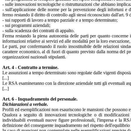
- sulle innovazioni tecnologiche o ristrutturazioni che abbiano implicazi
- sull'applicazione delle norme per la prevenzione degli infortuni e del
fermo restando il diritto di controllo agli stessi riconosciuto dall'art. 9
- sui rapporti di lavoro a tempo parziale e a tempo determinato;
- sui programmi aziendali;
- sulla scadenza dei contratti di appalto.
Ferma restando la piena autonomia delle parti per quanto concerne i ris
informazioni relative ai servizi ed alle modalità per la loro esecuzione, 
Le parti, pur confermando il ruolo insostituibile delle relazioni sindac
carattere economico, al di fuori di quanto previsto dalla norma del p
organizzazioni nazionali stipulanti.
Art. 4 - Contratto a termine.
Le assunzioni a tempo determinato sono regolate dalle vigenti disposiz
[...]
Le RSA esamineranno con la direzione aziendale tutti gli eventuali asp
[...]
Art. 6 - Inquadramento del personale.
Dichiarazioni a verbale.
Profili ed esemplificazioni non esauriscono le mansioni che possono es
Qualora a seguito di innovazioni tecnologiche o di modificazioni o
individuabili eventuali nuove figure professionali, l'impresa e la RS
definizione del conseguente inquadramento nel rispetto dell'equilibrio d
In caso di mansioni non contemplate nelle esemplificazioni previste dai 