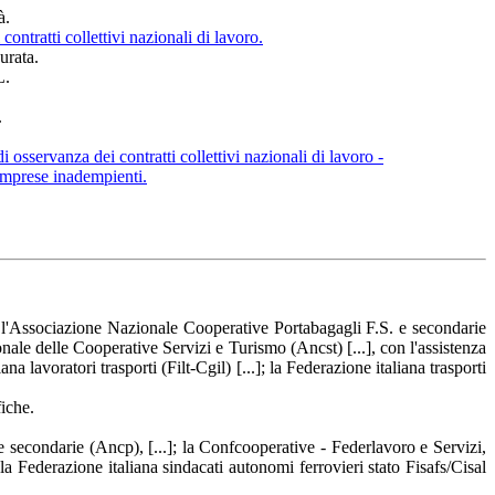
à.
contratti collettivi nazionali di lavoro.
urata.
L.
.
 osservanza dei contratti collettivi nazionali di lavoro -
imprese inadempienti.
]; l'Associazione Nazionale Cooperative Portabagagli F.S. e secondarie
onale delle Cooperative Servizi e Turismo (Ancst) [...], con l'assistenza
lavoratori trasporti (Filt-Cgil) [...]; la Federazione italiana trasporti
fiche.
 secondarie (Ancp), [...]; la Confcooperative - Federlavoro e Servizi,
la Federazione italiana sindacati autonomi ferrovieri stato Fisafs/Cisal