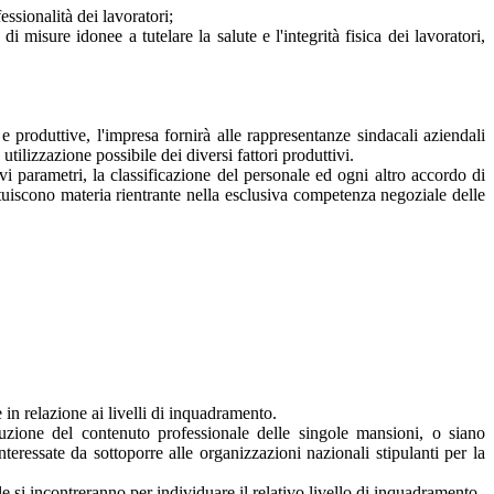
essionalità dei lavoratori;
i misure idonee a tutelare la salute e l'integrità fisica dei lavoratori,
 e produttive, l'impresa fornirà alle rappresentanze sindacali aziendali
utilizzazione possibile dei diversi fattori produttivi.
tivi parametri, la classificazione del personale ed ogni altro accordo di
tuiscono materia rientrante nella esclusiva competenza negoziale delle
in relazione ai livelli di inquadramento.
luzione del contenuto professionale delle singole mansioni, o siano
eressate da sottoporre alle organizzazioni nazionali stipulanti per la
le si incontreranno per individuare il relativo livello di inquadramento.