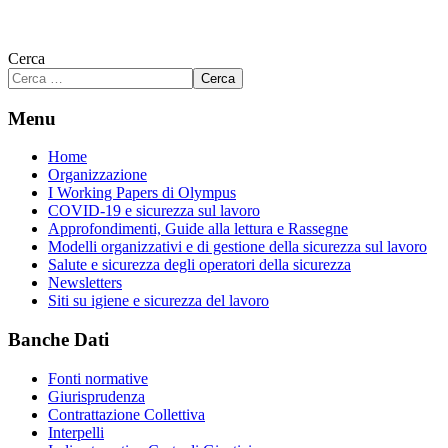
Cerca
Cerca
Menu
Home
Organizzazione
I Working Papers di Olympus
COVID-19 e sicurezza sul lavoro
Approfondimenti, Guide alla lettura e Rassegne
Modelli organizzativi e di gestione della sicurezza sul lavoro
Salute e sicurezza degli operatori della sicurezza
Newsletters
Siti su igiene e sicurezza del lavoro
Banche Dati
Fonti normative
Giurisprudenza
Contrattazione Collettiva
Interpelli