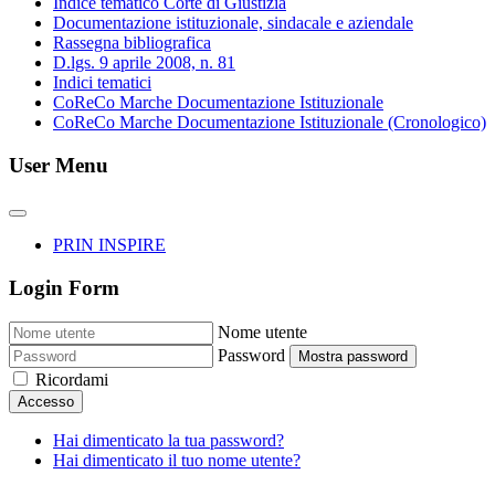
Indice tematico Corte di Giustizia
Documentazione istituzionale, sindacale e aziendale
Rassegna bibliografica
D.lgs. 9 aprile 2008, n. 81
Indici tematici
CoReCo Marche Documentazione Istituzionale
CoReCo Marche Documentazione Istituzionale (Cronologico)
User Menu
PRIN INSPIRE
Login Form
Nome utente
Password
Mostra password
Ricordami
Accesso
Hai dimenticato la tua password?
Hai dimenticato il tuo nome utente?