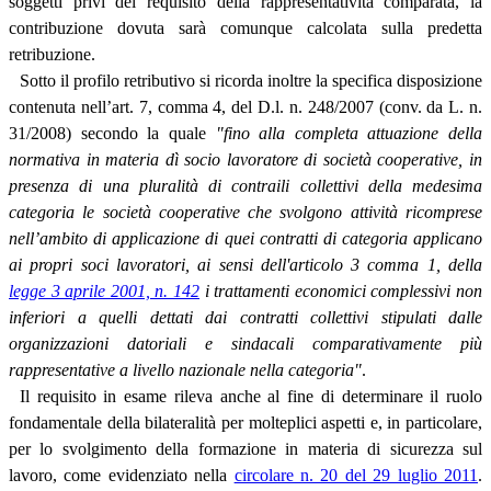
soggetti privi del requisito della rappresentatività comparata, la
contribuzione dovuta sarà comunque calcolata sulla predetta
retribuzione.
Sotto il profilo retributivo si ricorda inoltre la specifica disposizione
contenuta nell’art. 7, comma 4, del D.l. n. 248/2007 (conv. da L. n.
31/2008) secondo la quale
"fino alla completa attuazione della
normativa in materia dì socio lavoratore di società cooperative, in
presenza di una pluralità di contraili collettivi della medesima
categoria le società cooperative che svolgono attività ricomprese
nell’ambito di applicazione di quei contratti di categoria applicano
ai propri soci lavoratori, ai sensi dell'articolo 3 comma 1, della
legge 3 aprile 2001, n. 142
i trattamenti economici complessivi non
inferiori a quelli dettati dai contratti collettivi stipulati dalle
organizzazioni datoriali e sindacali comparativamente più
rappresentative a livello nazionale nella categoria"
.
Il requisito in esame rileva anche al fine di determinare il ruolo
fondamentale della bilateralità per molteplici aspetti e, in particolare,
per lo svolgimento della formazione in materia di sicurezza sul
lavoro, come evidenziato nella
circolare n. 20 del 29 luglio 2011
.