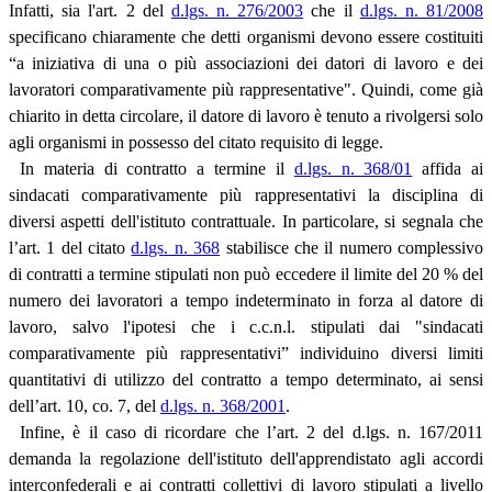
Infatti, sia l'art. 2 del
d.lgs. n. 276/2003
che il
d.lgs. n. 81/2008
specificano chiaramente che detti organismi devono essere costituiti
“a iniziativa di una o più associazioni dei datori di lavoro e dei
lavoratori comparativamente più rappresentative". Quindi, come già
chiarito in detta circolare, il datore di lavoro è tenuto a rivolgersi solo
agli organismi in possesso del citato requisito di legge.
In materia di contratto a termine il
d.lgs. n. 368/01
affida ai
sindacati comparativamente più rappresentativi la disciplina di
diversi aspetti dell'istituto contrattuale. In particolare, si segnala che
l’art. 1 del citato
d.lgs. n. 368
stabilisce che il numero complessivo
di contratti a termine stipulati non può eccedere il limite del 20 % del
numero dei lavoratori a tempo indeterminato in forza al datore di
lavoro, salvo l'ipotesi che i c.c.n.l. stipulati dai "sindacati
comparativamente più rappresentativi” individuino diversi limiti
quantitativi di utilizzo del contratto a tempo determinato, ai sensi
dell’art. 10, co. 7, del
d.lgs. n. 368/2001
.
Infine, è il caso di ricordare che l’art. 2 del d.lgs. n. 167/2011
demanda la regolazione dell'istituto dell'apprendistato agli accordi
interconfederali e ai contratti collettivi di lavoro stipulati a livello