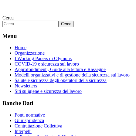
Cerca
Cerca
Menu
Home
Organizzazione
I Working Papers di Olympus
COVID-19 e sicurezza sul lavoro
Approfondimenti, Guide alla lettura e Rassegne
Modelli organizzativi e di gestione della sicurezza sul lavoro
Salute e sicurezza degli operatori della sicurezza
Newsletters
Siti su igiene e sicurezza del lavoro
Banche Dati
Fonti normative
Giurisprudenza
Contrattazione Collettiva
Interpelli