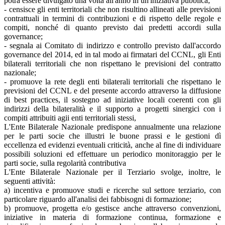
potrà essere divulgato una volta all'anno in un'iniziativa pubblica;
- censisce gli enti territoriali che non risultino allineati alle previsioni
contrattuali in termini di contribuzioni e di rispetto delle regole e
compiti, nonché di quanto previsto dai predetti accordi sulla
governance;
- segnala ai Comitato di indirizzo e controllo previsto dall'accordo
governance del 2014, ed in tal modo ai firmatari del CCNL, gli Enti
bilaterali territoriali che non rispettano le previsioni del contratto
nazionale;
- promuove la rete degli enti bilaterali territoriali che rispettano le
previsioni del CCNL e del presente accordo attraverso la diffusione
di best practices, il sostegno ad iniziative locali coerenti con gli
indirizzi della bilateralità e il supporto a progetti sinergici con i
compiti attribuiti agii enti territoriali stessi,
L'Ente Bilaterale Nazionale predispone annualmente una relazione
per le parti socie che illustri le buone prassi e le gestioni dì
eccellenza ed evidenzi eventuali criticità, anche al fine di individuare
possibili soluzioni ed effettuare un periodico monitoraggio per le
parti socie, sulla regolarità contributiva
L'Ente Bilaterale Nazionale per il Terziario svolge, inoltre, le
seguenti attività:
a) incentiva e promuove studi e ricerche sul settore terziario, con
particolare riguardo all'analisi dei fabbisogni di formazione;
b) promuove, progetta e/o gestisce anche attraverso convenzioni,
iniziative in materia di formazione continua, formazione e