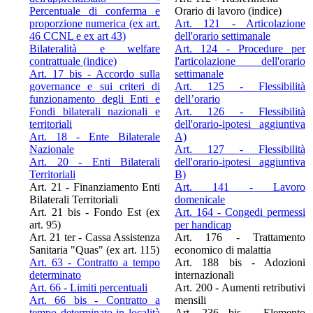
Percentuale di conferma e
Orario di lavoro (indice)
proporzione numerica (ex art.
Art. 121 - Articolazione
46 CCNL e ex art 43)
dell'orario settimanale
Bilateralità e welfare
Art. 124 - Procedure per
contrattuale (indice)
l'articolazione dell'orario
Art. 17 bis - Accordo sulla
settimanale
governance e sui criteri di
Art. 125 - Flessibilità
funzionamento degli Enti e
dell’orario
Fondi bilaterali nazionali e
Art. 126 - Flessibilità
territoriali
dell'orario-ipotesi aggiuntiva
Art. 18 - Ente Bilaterale
A)
Nazionale
Art. 127 - Flessibilità
Art. 20 - Enti Bilaterali
dell'orario-ipotesi aggiuntiva
Territoriali
B)
Art. 21 - Finanziamento Enti
Art. 141 - Lavoro
Bilaterali Territoriali
domenicale
Art. 21 bis - Fondo Est (ex
Art. 164 - Congedi permessi
art. 95)
per handicap
Art. 21 ter - Cassa Assistenza
Art. 176 - Trattamento
Sanitaria "Quas" (ex art. 115)
economico di malattia
Art. 63 - Contratto a tempo
Art. 188 bis - Adozioni
determinato
internazionali
Art. 66 - Limiti percentuali
Art. 200 - Aumenti retributivi
Art. 66 bis - Contratto a
mensili
tempo determinato in località
Art. 236 bis - Elemento