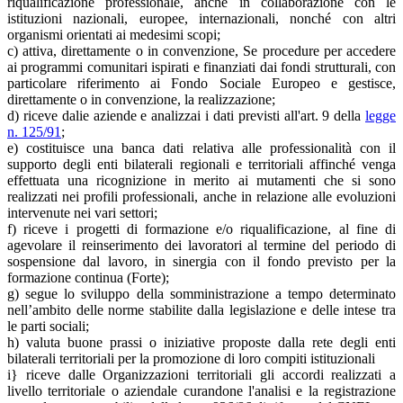
riqualificazione professionale, anche in collaborazione con le
istituzioni nazionali, europee, internazionali, nonché con altri
organismi orientati ai medesimi scopi;
c) attiva, direttamente o in convenzione, Se procedure per accedere
ai programmi comunitari ispirati e finanziati dai fondi strutturali, con
particolare riferimento ai Fondo Sociale Europeo e gestisce,
direttamente o in convenzione, la realizzazione;
d) riceve dalie aziende e analizzai i dati previsti all'art. 9 della
legge
n. 125/91
;
e) costituisce una banca dati relativa alle professionalità con il
supporto degli enti bilaterali regionali e territoriali affinché venga
effettuata una ricognizione in merito ai mutamenti che si sono
realizzati nei profili professionali, anche in relazione alle evoluzioni
intervenute nei vari settori;
f) riceve i progetti di formazione e/o riqualificazione, al fine di
agevolare il reinserimento dei lavoratori al termine del periodo di
sospensione dal lavoro, in sinergia con il fondo previsto per la
formazione continua (Forte);
g) segue lo sviluppo della somministrazione a tempo determinato
nell’ambito delle norme stabilite dalla legislazione e delle intese tra
le parti sociali;
h) valuta buone prassi o iniziative proposte dalla rete degli enti
bilaterali territoriali per la promozione di loro compiti istituzionali
i} riceve dalle Organizzazioni territoriali gli accordi realizzati a
livello territoriale o aziendale curandone l'analisi e la registrazione