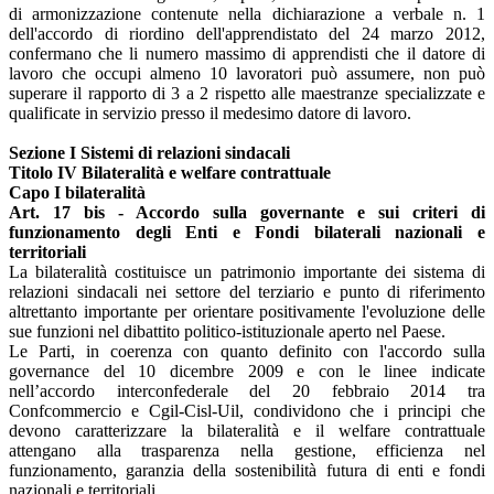
di armonizzazione contenute nella dichiarazione a verbale n. 1
dell'accordo di riordino dell'apprendistato del 24 marzo 2012,
confermano che li numero massimo di apprendisti che il datore di
lavoro che occupi almeno 10 lavoratori può assumere, non può
superare il rapporto di 3 a 2 rispetto alle maestranze specializzate e
qualificate in servizio presso il medesimo datore di lavoro.
Sezione I Sistemi di relazioni sindacali
Titolo IV Bilateralità e welfare contrattuale
Capo I bilateralità
Art. 17 bis - Accordo sulla governante e sui criteri di
funzionamento degli Enti e Fondi bilaterali nazionali e
territoriali
La bilateralità costituisce un patrimonio importante dei sistema di
relazioni sindacali nei settore del terziario e punto di riferimento
altrettanto importante per orientare positivamente l'evoluzione delle
sue funzioni nel dibattito politico-istituzionale aperto nel Paese.
Le Parti, in coerenza con quanto definito con l'accordo sulla
governance del 10 dicembre 2009 e con le linee indicate
nell’accordo interconfederale del 20 febbraio 2014 tra
Confcommercio e Cgil-Cisl-Uil, condividono che i principi che
devono caratterizzare la bilateralità e il welfare contrattuale
attengano alla trasparenza nella gestione, efficienza nel
funzionamento, garanzia della sostenibilità futura di enti e fondi
nazionali e territoriali.