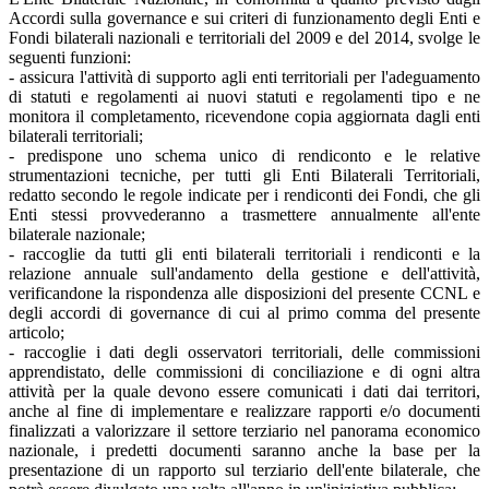
Accordi sulla governance e sui criteri di funzionamento degli Enti e
Fondi bilaterali nazionali e territoriali del 2009 e del 2014, svolge le
seguenti funzioni:
- assicura l'attività di supporto agli enti territoriali per l'adeguamento
di statuti e regolamenti ai nuovi statuti e regolamenti tipo e ne
monitora il completamento, ricevendone copia aggiornata dagli enti
bilaterali territoriali;
- predispone uno schema unico di rendiconto e le relative
strumentazioni tecniche, per tutti gli Enti Bilaterali Territoriali,
redatto secondo le regole indicate per i rendiconti dei Fondi, che gli
Enti stessi provvederanno a trasmettere annualmente all'ente
bilaterale nazionale;
- raccoglie da tutti gli enti bilaterali territoriali i rendiconti e la
relazione annuale sull'andamento della gestione e dell'attività,
verificandone la rispondenza alle disposizioni del presente CCNL e
degli accordi di governance di cui al primo comma del presente
articolo;
- raccoglie i dati degli osservatori territoriali, delle commissioni
apprendistato, delle commissioni di conciliazione e di ogni altra
attività per la quale devono essere comunicati i dati dai territori,
anche al fine di implementare e realizzare rapporti e/o documenti
finalizzati a valorizzare il settore terziario nel panorama economico
nazionale, i predetti documenti saranno anche la base per la
presentazione di un rapporto sul terziario dell'ente bilaterale, che