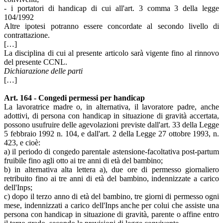
- i portatori di handicap di cui all'art. 3 comma 3 della legge
104/1992
Altre ipotesi potranno essere concordate al secondo livello di
contrattazione.
[…]
La disciplina di cui al presente articolo sarà vigente fino al rinnovo
del presente CCNL.
Dichiarazione delle parti
[…]
Art. 164 - Congedi permessi per handicap
La lavoratrice madre o, in alternativa, il lavoratore padre, anche
adottivi, di persona con handicap in situazione di gravità accertata,
possono usufruire delle agevolazioni previste dall'art. 33 della Legge
5 febbraio 1992 n. 104, e dall'art. 2 della Legge 27 ottobre 1993, n.
423, e cioè:
a) il periodo di congedo parentale astensione-facoltativa post-partum
fruibile fino agli otto ai tre anni di età del bambino;
b) in alternativa alta lettera a), due ore di permesso giornaliero
retribuito fino ai tre anni di età del bambino, indennizzate a carico
dell'Inps;
c) dopo il terzo anno di età del bambino, tre giorni di permesso ogni
mese, indennizzati a carico dell'Inps anche per colui che assiste una
persona con handicap in situazione di gravità, parente o affine entro