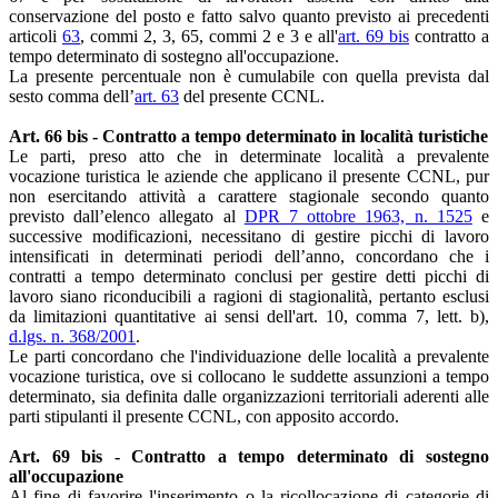
conservazione del posto e fatto salvo quanto previsto ai precedenti
articoli
63
, commi 2, 3, 65, commi 2 e 3 e all'
art. 69 bis
contratto a
tempo determinato di sostegno all'occupazione.
La presente percentuale non è cumulabile con quella prevista dal
sesto comma dell’
art. 63
del presente CCNL.
Art. 66 bis - Contratto a tempo determinato in località turistiche
Le parti, preso atto che in determinate località a prevalente
vocazione turistica le aziende che applicano il presente CCNL, pur
non esercitando attività a carattere stagionale secondo quanto
previsto dall’elenco allegato al
DPR 7 ottobre 1963, n. 1525
e
successive modificazioni, necessitano di gestire picchi di lavoro
intensificati in determinati periodi dell’anno, concordano che i
contratti a tempo determinato conclusi per gestire detti picchi di
lavoro siano riconducibili a ragioni di stagionalità, pertanto esclusi
da limitazioni quantitative ai sensi dell'art. 10, comma 7, lett. b),
d.lgs. n. 368/2001
.
Le parti concordano che l'individuazione delle località a prevalente
vocazione turistica, ove si collocano le suddette assunzioni a tempo
determinato, sia definita dalle organizzazioni territoriali aderenti alle
parti stipulanti il presente CCNL, con apposito accordo.
Art. 69 bis - Contratto a tempo determinato di sostegno
all'occupazione
Al fine di favorire l'inserimento o la ricollocazione di categorie di