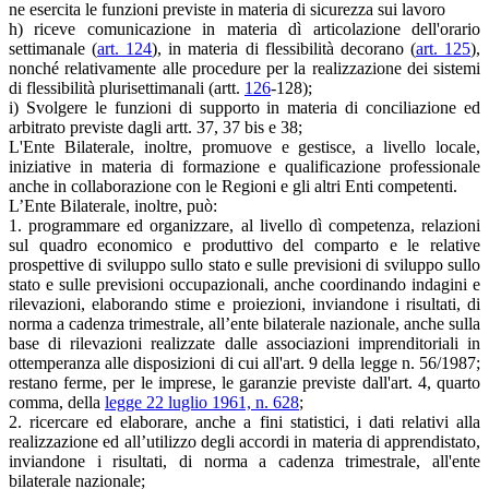
ne esercita le funzioni previste in materia di sicurezza sui lavoro
h) riceve comunicazione in materia dì articolazione dell'orario
settimanale (
art. 124
), in materia di flessibilità decorano (
art. 125
),
nonché relativamente alle procedure per la realizzazione dei sistemi
di flessibilità plurisettimanali (artt.
126
-128);
i) Svolgere le funzioni di supporto in materia di conciliazione ed
arbitrato previste dagli artt. 37, 37 bis e 38;
L'Ente Bilaterale, inoltre, promuove e gestisce, a livello locale,
iniziative in materia di formazione e qualificazione professionale
anche in collaborazione con le Regioni e gli altri Enti competenti.
L’Ente Bilaterale, inoltre, può:
1. programmare ed organizzare, al livello dì competenza, relazioni
sul quadro economico e produttivo del comparto e le relative
prospettive di sviluppo sullo stato e sulle previsioni di sviluppo sullo
stato e sulle previsioni occupazionali, anche coordinando indagini e
rilevazioni, elaborando stime e proiezioni, inviandone i risultati, di
norma a cadenza trimestrale, all’ente bilaterale nazionale, anche sulla
base di rilevazioni realizzate dalle associazioni imprenditoriali in
ottemperanza alle disposizioni di cui all'art. 9 della legge n. 56/1987;
restano ferme, per le imprese, le garanzie previste dall'art. 4, quarto
comma, della
legge 22 luglio 1961, n. 628
;
2. ricercare ed elaborare, anche a fini statistici, i dati relativi alla
realizzazione ed all’utilizzo degli accordi in materia di apprendistato,
inviandone i risultati, di norma a cadenza trimestrale, all'ente
bilaterale nazionale;