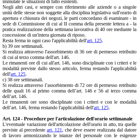
immutate le situazioni di fatto esistenti.
Negli altri casi, e sempre con riferimento alle aziende o a singole
unità delle stesse non soggette alla disciplina legislativa sull'orario di
apertura e chiusura dei negozi, le parti concordano di esaminare - in
sede di Commissione di cui al II comma della presente lettera a - la
pratica realizzazione della settimana lavorativa di 40 ore mediante la
concessione di un'intera giornata di riposo.
Resta ferma in ogni caso l'applicabilità dell'
art. 125
.
b) 39 ore settimanali.
Si realizza attraverso l'assorbimento di 36 ore di permesso retribuito
di cui al terzo comma dell'art. 146.
Le rimanenti ore dì cui all'art. 146, sono disciplinate con i criteri e le
modalità previste dallo stesso articolo, ferma restando l'applicabilità
dell'
art. 125
.
c) 38 ore settimanali.
Si realizza attraverso l’assorbimento di 72 ore di permesso retribuito
delle quali 16 al primo comma dell’art. 146 e 56 al terzo comma
dell’art. 146.
Le rimanenti ore sono disciplinate con i criteri e con le modalità
dell’art. 146, ferma restando l'applicabilità dell'
art. 125
.
Art. 124 - Procedure per l'articolazione dell'orario settimanale
L'eventuale variazione dell'articolazione dell'orario in atto, tra quelle
previste al precedente
art. 121
, che deve essere realizzata dal datore
di lavoro armonizzando le istanze del personale con le esigenze