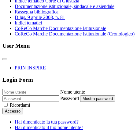
Indice tematico Corte di Giustizia
Documentazione istituzionale, sindacale e aziendale
Rassegna bibliografica
D.lgs. 9 aprile 2008, n. 81
Indici tematici
CoReCo Marche Documentazione Istituzionale
CoReCo Marche Documentazione Istituzionale (Cronologico)
User Menu
PRIN INSPIRE
Login Form
Nome utente
Password
Mostra password
Ricordami
Accesso
Hai dimenticato la tua password?
Hai dimenticato il tuo nome utente?