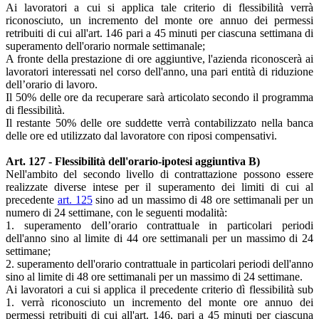
Ai lavoratori a cui si applica tale criterio di flessibilità verrà
riconosciuto, un incremento del monte ore annuo dei permessi
retribuiti di cui all'art. 146 pari a 45 minuti per ciascuna settimana di
superamento dell'orario normale settimanale;
A fronte della prestazione di ore aggiuntive, l'azienda riconoscerà ai
lavoratori interessati nel corso dell'anno, una pari entità di riduzione
dell’orario di lavoro.
Il 50% delle ore da recuperare sarà articolato secondo il programma
di flessibilità.
Il restante 50% delle ore suddette verrà contabilizzato nella banca
delle ore ed utilizzato dal lavoratore con riposi compensativi.
Art. 127 - Flessibilità dell'orario-ipotesi aggiuntiva B)
Nell'ambito del secondo livello di contrattazione possono essere
realizzate diverse intese per il superamento dei limiti di cui al
precedente
art. 125
sino ad un massimo di 48 ore settimanali per un
numero di 24 settimane, con le seguenti modalità:
1. superamento dell’orario contrattuale in particolari periodi
dell'anno sino al limite di 44 ore settimanali per un massimo di 24
settimane;
2. superamento dell'orario contrattuale in particolari periodi dell'anno
sino al limite di 48 ore settimanali per un massimo di 24 settimane.
Ai lavoratori a cui si applica il precedente criterio dì flessibilità sub
1. verrà riconosciuto un incremento del monte ore annuo dei
permessi retribuiti di cui all'art. 146, pari a 45 minuti per ciascuna