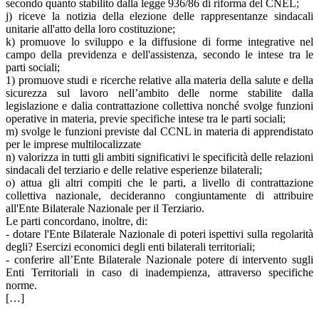
secondo quanto stabilito dalla legge 936/86 di riforma del CNEL;
j) riceve la notizia della elezione delle rappresentanze sindacali
unitarie all'atto della loro costituzione;
k) promuove lo sviluppo e la diffusione di forme integrative nel
campo della previdenza e dell'assistenza, secondo le intese tra le
parti sociali;
1) promuove studi e ricerche relative alla materia della salute e della
sicurezza sul lavoro nell’ambito delle norme stabilite dalla
legislazione e dalia contrattazione collettiva nonché svolge funzioni
operative in materia, previe specifiche intese tra le parti sociali;
m) svolge le funzioni previste dal CCNL in materia di apprendistato
per le imprese multilocalizzate
n) valorizza in tutti gli ambiti significativi le specificità delle relazioni
sindacali del terziario e delle relative esperienze bilaterali;
o) attua gli altri compiti che le parti, a livello di contrattazione
collettiva nazionale, decideranno congiuntamente di attribuire
all'Ente Bilaterale Nazionale per il Terziario.
Le parti concordano, inoltre, di:
- dotare l'Ente Bilaterale Nazionale di poteri ispettivi sulla regolarità
degli? Esercizi economici degli enti bilaterali territoriali;
- conferire all’Ente Bilaterale Nazionale potere di intervento sugli
Enti Territoriali in caso di inadempienza, attraverso specifiche
norme.
[…]