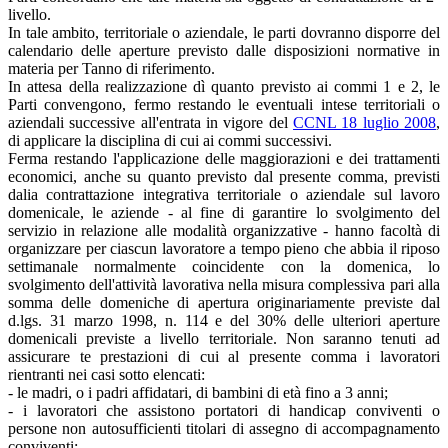
livello.
In tale ambito, territoriale o aziendale, le parti dovranno disporre del
calendario delle aperture previsto dalle disposizioni normative in
materia per Tanno di riferimento.
In attesa della realizzazione dì quanto previsto ai commi 1 e 2, le
Parti convengono, fermo restando le eventuali intese territoriali o
aziendali successive all'entrata in vigore del
CCNL 18 luglio 2008
,
di applicare la disciplina di cui ai commi successivi.
Ferma restando l'applicazione delle maggiorazioni e dei trattamenti
economici, anche su quanto previsto dal presente comma, previsti
dalia contrattazione integrativa territoriale o aziendale sul lavoro
domenicale, le aziende - al fine di garantire lo svolgimento del
servizio in relazione alle modalità organizzative - hanno facoltà di
organizzare per ciascun lavoratore a tempo pieno che abbia il riposo
settimanale normalmente coincidente con la domenica, lo
svolgimento dell'attività lavorativa nella misura complessiva pari alla
somma delle domeniche di apertura originariamente previste dal
d.lgs. 31 marzo 1998, n. 114 e del 30% delle ulteriori aperture
domenicali previste a livello territoriale. Non saranno tenuti ad
assicurare te prestazioni di cui al presente comma i lavoratori
rientranti nei casi sotto elencati:
- le madri, o i padri affidatari, di bambini di età fino a 3 anni;
- i lavoratori che assistono portatori di handicap conviventi o
persone non autosufficienti titolari di assegno di accompagnamento
conviventi;