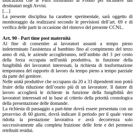
indicazioni che le Parti forniranno al Fondo per includere tali
destinatari negli Avvisi.
[…]
La presente disciplina ha carattere sperimentale, sarà oggetto di
monitoraggio da realizzarsi secondo le previsioni dell’art. 69 e di
verifica delle parti in occasione del rinnovo del presente CCNL.
Art. 90 - Part time post maternità
Al fine di consentire ai lavoratori assunti a tempo pieno
indeterminato l'assistenza al bambino fino al compimento del terzo
anno di età, le aziende accoglieranno, nell’ambito del 3 per cento
della forza occupata nell'unità produttiva, in funzione della
fungibilità dei lavoratori interessati, la richiesta di trasformazione
temporanea del rapporto di lavoro da tempo pieno a tempo parziale
da parte del genitore.
Nelle unità produttive che occupano da 20 a 33 dipendenti non potrà
fruire della riduzione dell’orario più di un lavoratore. Il datore di
lavoro accoglierà le richieste in funzione della fungibilità dei
lavoratori interessati ed in base al criterio della priorità cronologica
della presentazione delle domande.
La richiesta di passaggio a part-time dovrà essere presentata con un
preavviso di 60 giorni, dovrà indicare il periodo per il quale viene
ridotta la prestazione lavorativa e avrà decorrenza solo
successivamente alla completa fruizione delle ferie e dei permessi
retribuiti residui.