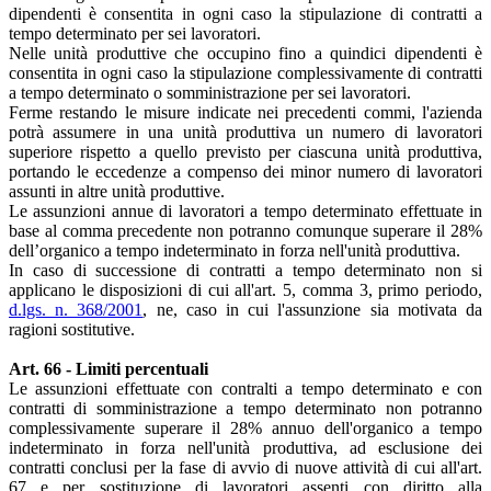
dipendenti è consentita in ogni caso la stipulazione di contratti a
tempo determinato per sei lavoratori.
Nelle unità produttive che occupino fino a quindici dipendenti è
consentita in ogni caso la stipulazione complessivamente di contratti
a tempo determinato o somministrazione per sei lavoratori.
Ferme restando le misure indicate nei precedenti commi, l'azienda
potrà assumere in una unità produttiva un numero di lavoratori
superiore rispetto a quello previsto per ciascuna unità produttiva,
portando le eccedenze a compenso dei minor numero di lavoratori
assunti in altre unità produttive.
Le assunzioni annue di lavoratori a tempo determinato effettuate in
base al comma precedente non potranno comunque superare il 28%
dell’organico a tempo indeterminato in forza nell'unità produttiva.
In caso di successione di contratti a tempo determinato non si
applicano le disposizioni di cui all'art. 5, comma 3, primo periodo,
d.lgs. n. 368/2001
, ne, caso in cui l'assunzione sia motivata da
ragioni sostitutive.
Art. 66 - Limiti percentuali
Le assunzioni effettuate con contralti a tempo determinato e con
contratti di somministrazione a tempo determinato non potranno
complessivamente superare il 28% annuo dell'organico a tempo
indeterminato in forza nell'unità produttiva, ad esclusione dei
contratti conclusi per la fase di avvio di nuove attività di cui all'art.
67 e per sostituzione di lavoratori assenti con diritto alla