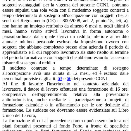
soggetti svantaggiati, per la vigenza del presente CCNL, potranno
essere stipulati una sola volta con il medesimo soggetto contratti a
tempo determinato di sostegno all'occupazione con soggetti che, ai
sensi del Regolamento (CE) n. 800/2008, art. 2, punto 18, lett, a),
non hanno un impiego retribuito da almeno 6 mesi o, negli ultimi 6
mesi, hanno svolto attività lavorativa in forma autonoma o
parasubordinata dalla quale derivi un reddito inferiore ai reddito
annuale minimo personale escluso da imposizione ovvero con
soggetti che abbiano completato presso altra azienda il periodo di
apprendistato e il cui rapporto lavorativo sia stato risolto ai termine
del periodo formativo e con soggetti che abbiano esaurito l'accesso a
misure di sostegno al reddito.
Il suddetto contratto a tempo determinato di sostegno
all'occupazione avrà una durata di 12 mesi, ed è escluso dalle
percentuali previste dagli artt.
63
e
66
dei presente CCNL.
Al fine di favorire l'inserimento nel contesto aziendale del
lavoratore, il datore di lavoro effettuerà una formazione di 16 ore,
comprensiva dell'apprendimento relativo alla prevenzione
antinfortunistica, anche mediante la partecipazione a progetti di
formazione aziendale o in affiancamelo per le ore dedicate alla
formazione. Le suddette ore dovranno essere evidenziate sul Libro
Unico del Lavoro,
La formazione di cui al precedente comma può essere inclusa nei
piani formativi presentati al fondo Forte, a fronte di specifiche