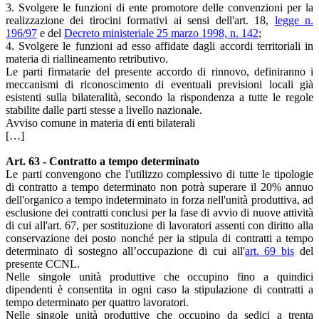
3. Svolgere le funzioni di ente promotore delle convenzioni per la
realizzazione dei tirocini formativi ai sensi dell'art. 18,
legge n.
196/97
e del
Decreto ministeriale 25 marzo 1998, n. 142
;
4. Svolgere le funzioni ad esso affidate dagli accordi territoriali in
materia di riallineamento retributivo.
Le parti firmatarie del presente accordo di rinnovo, definiranno i
meccanismi di riconoscimento di eventuali previsioni locali già
esistenti sulla bilateralità, secondo la rispondenza a tutte le regole
stabilite dalle parti stesse a livello nazionale.
Avviso comune in materia di enti bilaterali
[…]
Art. 63 - Contratto a tempo determinato
Le parti convengono che l'utilizzo complessivo di tutte le tipologie
di contratto a tempo determinato non potrà superare il 20% annuo
dell'organico a tempo indeterminato in forza nell'unità produttiva, ad
esclusione dei contratti conclusi per la fase di avvio di nuove attività
di cui all'art. 67, per sostituzione di lavoratori assenti con diritto alla
conservazione dei posto nonché per ia stipula di contratti a tempo
determinato dì sostegno all’occupazione di cui all'
art. 69 bis
del
presente CCNL.
Nelle singole unità produttive che occupino fino a quindici
dipendenti è consentita in ogni caso la stipulazione di contratti a
tempo determinato per quattro lavoratori.
Nelle singole unità produttive che occupino da sedici a trenta