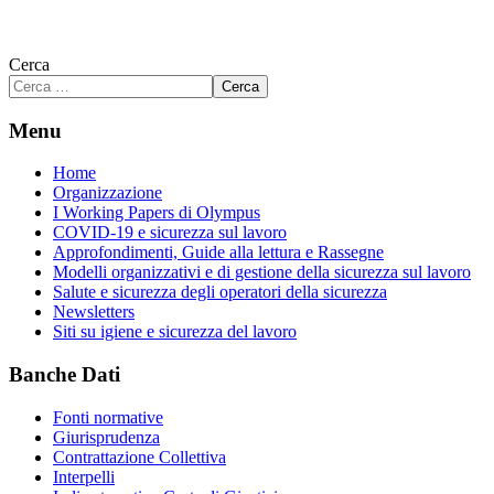
Cerca
Cerca
Menu
Home
Organizzazione
I Working Papers di Olympus
COVID-19 e sicurezza sul lavoro
Approfondimenti, Guide alla lettura e Rassegne
Modelli organizzativi e di gestione della sicurezza sul lavoro
Salute e sicurezza degli operatori della sicurezza
Newsletters
Siti su igiene e sicurezza del lavoro
Banche Dati
Fonti normative
Giurisprudenza
Contrattazione Collettiva
Interpelli