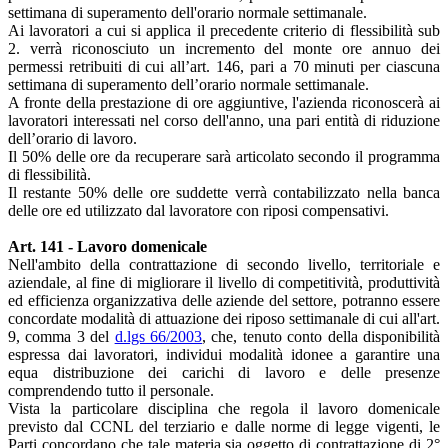
settimana di superamento dell'orario normale settimanale.
Ai lavoratori a cui si applica il precedente criterio di flessibilità sub
2. verrà riconosciuto un incremento del monte ore annuo dei
permessi retribuiti di cui all’art. 146, pari a 70 minuti per ciascuna
settimana di superamento dell’orario normale settimanale.
A fronte della prestazione di ore aggiuntive, l'azienda riconoscerà ai
lavoratori interessati nel corso dell'anno, una pari entità di riduzione
dell’orario di lavoro.
Il 50% delle ore da recuperare sarà articolato secondo il programma
di flessibilità.
Il restante 50% delle ore suddette verrà contabilizzato nella banca
delle ore ed utilizzato dal lavoratore con riposi compensativi.
Art. 141 - Lavoro domenicale
Nell'ambito della contrattazione di secondo livello, territoriale e
aziendale, al fine di migliorare il livello di competitività, produttività
ed efficienza organizzativa delle aziende del settore, potranno essere
concordate modalità di attuazione dei riposo settimanale di cui all'art.
9, comma 3 del
d.lgs 66/2003
, che, tenuto conto della disponibilità
espressa dai lavoratori, individui modalità idonee a garantire una
equa distribuzione dei carichi di lavoro e delle presenze
comprendendo tutto il personale.
Vista la particolare disciplina che regola il lavoro domenicale
previsto dal CCNL del terziario e dalle norme di legge vigenti, le
Parti concordano che tale materia sia oggetto di contrattazione di 2°