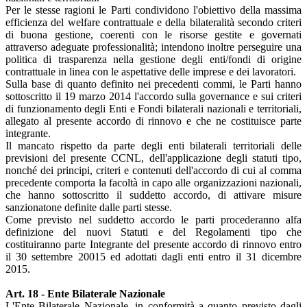
Per le stesse ragioni le Parti condividono l'obiettivo della massima
efficienza del welfare contrattuale e della bilateralità secondo criteri
di buona gestione, coerenti con le risorse gestite e governati
attraverso adeguate professionalità; intendono inoltre perseguire una
politica di trasparenza nella gestione degli enti/fondi di origine
contrattuale in linea con le aspettative delle imprese e dei lavoratori.
Sulla base di quanto definito nei precedenti commi, le Parti hanno
sottoscritto il 19 marzo 2014 l'accordo sulla governance e sui criteri
di funzionamento degli Enti e Fondi bilaterali nazionali e territoriali,
allegato al presente accordo di rinnovo e che ne costituisce parte
integrante.
Il mancato rispetto da parte degli enti bilaterali territoriali delle
previsioni del presente CCNL, dell'applicazione degli statuti tipo,
nonché dei principi, criteri e contenuti dell'accordo di cui al comma
precedente comporta la facoltà in capo alle organizzazioni nazionali,
che hanno sottoscritto il suddetto accordo, di attivare misure
sanzionatone definite dalle parti stesse.
Come previsto nel suddetto accordo le parti procederanno alfa
definizione del nuovi Statuti e del Regolamenti tipo che
costituiranno parte Integrante del presente accordo di rinnovo entro
il 30 settembre 20015 ed adottati dagli enti entro il 31 dicembre
2015.
Art. 18 - Ente Bilaterale Nazionale
L'Ente Bilaterale Nazionale, in conformità a quanto previsto dagli