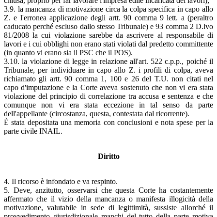
chiusa, proprio per far lavorare l'impresa edile incaricata dei lavori);
3.9. la mancanza di motivazione circa la colpa specifica in capo allo
Z. e l'erronea applicazione degli artt. 90 comma 9 lett. a (peraltro
caducato perché escluso dallo stesso Tribunale) e 93 comma 2 D.lvo
81/2008 la cui violazione sarebbe da ascrivere al responsabile di
lavori e i cui obblighi non erano stati violati dal predetto committente
(in quanto vi erano sia il PSC che il POS).
3.10. la violazione di legge in relazione all'art. 522 c.p.p., poiché il
Tribunale, per individuare in capo allo Z. i profili di colpa, aveva
richiamato gli artt. 90 comma 1, 100 e 26 del T.U. non citati nel
capo d'imputazione e la Corte aveva sostenuto che non vi era stata
violazione del principio di correlazione tra accusa e sentenza e che
comunque non vi era stata eccezione in tal senso da parte
dell'appellante (circostanza, questa, contestata dal ricorrente).
È stata depositata una memoria con conclusioni e nota spese per la
parte civile INAIL.
Diritto
4. Il ricorso è infondato e va respinto.
5. Deve, anzitutto, osservarsi che questa Corte ha costantemente
affermato che il vizio della mancanza o manifesta illogicità della
motivazione, valutabile in sede di legittimità, sussiste allorché il
provvedimento giurisdizionale manchi del tutto della parte motiva