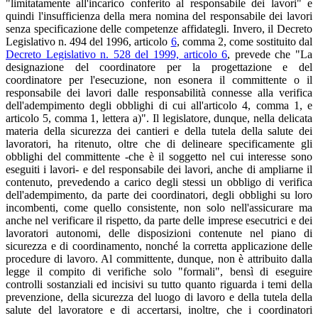
"limitatamente all'incarico conferito al responsabile dei lavori" e
quindi l'insufficienza della mera nomina del responsabile dei lavori
senza specificazione delle competenze affidategli. Invero, il Decreto
Legislativo n. 494 del 1996, articolo
6
, comma 2, come sostituito dal
Decreto Legislativo n. 528 del 1999, articolo 6
, prevede che "La
designazione del coordinatore per la progettazione e del
coordinatore per l'esecuzione, non esonera il committente o il
responsabile dei lavori dalle responsabilità connesse alla verifica
dell'adempimento degli obblighi di cui all'articolo 4, comma 1, e
articolo 5, comma 1, lettera a)". Il legislatore, dunque, nella delicata
materia della sicurezza dei cantieri e della tutela della salute dei
lavoratori, ha ritenuto, oltre che di delineare specificamente gli
obblighi del committente -che è il soggetto nel cui interesse sono
eseguiti i lavori- e del responsabile dei lavori, anche di ampliarne il
contenuto, prevedendo a carico degli stessi un obbligo di verifica
dell'adempimento, da parte dei coordinatori, degli obblighi su loro
incombenti, come quello consistente, non solo nell'assicurare ma
anche nel verificare il rispetto, da parte delle imprese esecutrici e dei
lavoratori autonomi, delle disposizioni contenute nel piano di
sicurezza e di coordinamento, nonché la corretta applicazione delle
procedure di lavoro. Al committente, dunque, non è attribuito dalla
legge il compito di verifiche solo "formali", bensì di eseguire
controlli sostanziali ed incisivi su tutto quanto riguarda i temi della
prevenzione, della sicurezza del luogo di lavoro e della tutela della
salute del lavoratore e di accertarsi, inoltre, che i coordinatori