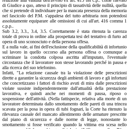
relazione alla validità dell'avviso ex art. 415 bis c.p.: come rilevato
di Giudice a quo, atteso il principio di tassatività delle nullità, quella
che si pretende di individuare per la mancata presenza della memoria
nel fascicolo del P.M. s'appalesa del tutto arbitraria non potendosi
assolutamente equiparare alle omissioni di cui all'art. 416 comma 1
c.p.p..
Sub 3.2, 3.3., 3.4, 3.5. Correttamente è stata ritenuta la carenza
totale di prova in ordine alla prospettata tesi del tentativo di furto ad
opera di uno sconosciuto e della persona offesa.
E a nulla vale, ai fini dell'esclusione della qualificabilità di infortunio
sul lavoro in quello occorso alla persona offesa o comunque a
scriminare la condotta colposa ascritta all'imputato, l'eventuale
circostanza che il lavoratore non stesse lavorando perché in pausa e
alla ricerca del suo telefonino.
Infatti, "La relazione causale tra la violazione delle prescrizioni
dirette a garantire la sicurezza degli ambienti di lavoro e gli infortuni
che concretizzano i fattori di rischio avuti di mira dalle prescrizioni
violate sussiste indipendentemente dall'attualità della prestazione
lavorativa, e quindi anche nei momenti di pausa, riposo o
sospensione dell'attività. (Nella fattispecie, relativa alla morte di un
lavoratore determinata dallo smottamento delle pareti di una trincea
scavata per la posa in opera di tubi fognari, la Corte ha ritenuto la
rilevanza causale del mancato allestimento delle armature prescritte
dal piano di sicurezza e dalle norme di legge, nonostante lo
smottamento si fosse verificato quando la vittima era scesa nello