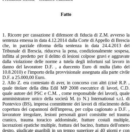
Fatto
1. Ricorre per cassazione il difensore di fiducia di Z.M. avverso la
sentenza emessa in data 4.12.2014 dalla Corte di Appello di Brescia
che, in parziale riforma della sentenza in data 24.4.2013 del
Tribunale di Brescia, riduceva la pena, condizionalmente sospesa,
inflitta al predetto per il delitto di lesioni colpose gravi e aggravate
dalla violazione delle norme a tutela degli infortuni sul lavoro in
danno del lavoratore D.F. , a duecento Euro di multa (fatto del
10.8.2010) e l'importo della provvisionale assegnata alla parte civile
D.F. a 25.000,00 Euro.
2. Allo Z. era contestato di aver, in concorso con altri (cioè R.P. ,
quale titolare della ditta Edil MP 2008 esecutrice di lavori, C.D.
quale autore del PSC e C.M. , come responsabile dei lavori), quale
amministratore unico della società M. (o N.) International s.r.l. di
Pontevico (BS), impresa committente dei lavori di rifacimento della
copertura dei capannoni dell'impresa, per colpa cagionato a D.F. ,
lavoratore irregolare, lesioni personali gravi consistite nel trauma
cranico, trauma toracico addominale, fratture costali multiple,
lacerazioni epatiche multiple, frattura del bacino, frattura dell'omero
destro, giudicate guaribili in un tempo superiore ai 40 giorni e con