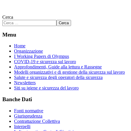
Cerca
Cerca
Menu
Home
Organizzazione
I Working Papers di Olympus
COVID-19 e sicurezza sul lavoro
Approfondimenti, Guide alla lettura e Rassegne
Modelli organizzativi e di gestione della sicurezza sul lavoro
Salute e sicurezza degli operatori della sicurezza
Newsletters
Siti su igiene e sicurezza del lavoro
Banche Dati
Fonti normative
Giurisprudenza
Contrattazione Collettiva
Interpelli