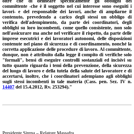
oltre che di delineare specificamente gli obblighi del
committente -che è il soggetto nel cui interesse sono eseguiti i
lavori- e del responsabile dei lavori, anche di ampliarne il
contenuto, prevedendo a carico degli stessi un obbligo di
verifica dell'adempimento, da parte dei coordinatori, degli
obblighi su loro incombenti, come quello consistente, non solo
nell'assicurare ma anche nel verificare il rispetto, da parte delle
imprese esecutrici e dei lavoratori autonomi, delle disposizioni
contenute nel piano di sicurezza e di coordinamento, nonché la
corretta applicazione delle procedure di lavoro. Al committente,
dunque, non è attribuito dalla legge il compito di verifiche solo
"formali", bensì di eseguire controlli sostanziali ed incisivi su
tutto quanto riguarda i temi della prevenzione, della sicurezza
del luogo di lavoro e della tutela della salute del lavoratore e di
accertarsi, inoltre, che i coordinatori adempiano agli obblighi
sugli stessi incombenti in tale materia (Cass. pen. Sez. IV n.
14407
del 15.4.2012, Rv. 253294)."
Presidente Sirena – Relatore Massafra