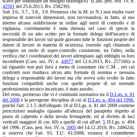
scavo per soddisfare un bisogno fisiologico)" (Cass. pen. Sez. IV, n.
42501
del 25.6.2013, Rv. 258239).
Sub 3.6., 3.7., 3.8., 3.9. Premesso che la M. (o N.) non risulta esser
impresa di notevoli dimensioni, non ravvisandosi, in fatto, al suo
interno alcuna suddivisione in ordine agli oneri di controllo e di
vigilanza, correttamente è stata ritenuta nel caso di specie la
necessità di un atto scritto per la formale delega dell'incarico di
responsabile dei lavori sul quale gravano tutte le funzioni proprie del
datore di lavoro in materia di sicurezza, essendo egli chiamato a
svolgere un ruolo di super-controllo consistente, tra l'altro, nella
verifica che i coordinatori dei lavori adempiano agli obblighi su loro
incombenti (Cass. sez. IV, n.
44977
del 12.6.2013, Rv. 257166): a
tal riguardo non può farsi a meno di constatare che C.M. , nei cui
confronti non risultava alcun atto formale di nomina e nessuna
delega a responsabile dei lavori ma che aveva solo svolto in fatto
funzioni compatibili anche con quelle proprie di un normale
professionista tecnico incaricato, è stato assolto.
Del resto, premesso che vi è continuità normativa tra il
D.Lgs. n. 81
del 2008
e la previgente disciplina di cui al
D.Lgs. n. 494 del 1996
,
poiché l'art. 2.1.5. dell'allegato 18 al D.Lgs. n. 81 del 2008 contiene
prescrizioni analoghe (quanto all'altezza del parapetto rispetto al
piano di calpestio e della tavola fermapiede, ed al divieto di luci
verticali maggiori di cm. 60) a quelle di cui all'art.
5
D.Lgs. n. 494
del 1996. (Cass. pen. Sez. IV, n.
5005
del 14.12.2010, Rv. 249624),
si osserva che l'art. 93, T.U. 81/2008, esonera il committente