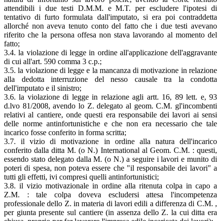
attendibili i due testi D.M.M. e M.T. per escludere l'ipotesi di
tentativo di furto formulata dall'imputato, si era poi contraddetta
allorché non aveva tenuto conto del fatto che i due testi avevano
riferito che la persona offesa non stava lavorando al momento del
fatto;
3.4. la violazione di legge in ordine all'applicazione dell'aggravante
di cui all'art. 590 comma 3 c.p.;
3.5. la violazione di legge e la mancanza di motivazione in relazione
alla dedotta interruzione del nesso causale tra la condotta
dell'imputato e il sinistro;
3.6. la violazione di legge in relazione agli artt. 16, 89 lett. e, 93
d.lvo 81/2008, avendo lo Z. delegato al geom. C.M. gl'incombenti
relativi al cantiere, onde questi era responsabile dei lavori ai sensi
delle norme antinfortunistiche e che non era necessario che tale
incarico fosse conferito in forma scritta;
3.7. il vizio di motivazione in ordine alla natura dell'incarico
conferito dalla ditta M. (o N.) International al Geom. C.M. : questi,
essendo stato delegato dalla M. (o N.) a seguire i lavori e munito di
poteri di spesa, non poteva essere che "il responsabile dei lavori" a
tutti gli effetti, ivi compresi quelli antinfortunistici;
3.8. il vizio motivazionale in ordine alla ritenuta colpa in capo a
Z.M. : tale colpa doveva escludersi attesa l'incompetenza
professionale dello Z. in materia di lavori edili a differenza di C.M. ,
per giunta presente sul cantiere (in assenza dello Z. la cui ditta era