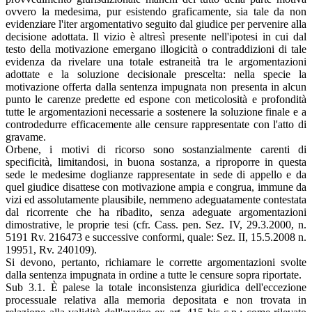
ovvero la medesima, pur esistendo graficamente, sia tale da non
evidenziare l'iter argomentativo seguito dal giudice per pervenire alla
decisione adottata. Il vizio è altresì presente nell'ipotesi in cui dal
testo della motivazione emergano illogicità o contraddizioni di tale
evidenza da rivelare una totale estraneità tra le argomentazioni
adottate e la soluzione decisionale prescelta: nella specie la
motivazione offerta dalla sentenza impugnata non presenta in alcun
punto le carenze predette ed espone con meticolosità e profondità
tutte le argomentazioni necessarie a sostenere la soluzione finale e a
controdedurre efficacemente alle censure rappresentate con l'atto di
gravame.
Orbene, i motivi di ricorso sono sostanzialmente carenti di
specificità, limitandosi, in buona sostanza, a riproporre in questa
sede le medesime doglianze rappresentate in sede di appello e da
quel giudice disattese con motivazione ampia e congrua, immune da
vizi ed assolutamente plausibile, nemmeno adeguatamente contestata
dal ricorrente che ha ribadito, senza adeguate argomentazioni
dimostrative, le proprie tesi (cfr. Cass. pen. Sez. IV, 29.3.2000, n.
5191 Rv. 216473 e successive conformi, quale: Sez. II, 15.5.2008 n.
19951, Rv. 240109).
Si devono, pertanto, richiamare le corrette argomentazioni svolte
dalla sentenza impugnata in ordine a tutte le censure sopra riportate.
Sub 3.1. È palese la totale inconsistenza giuridica dell'eccezione
processuale relativa alla memoria depositata e non trovata in