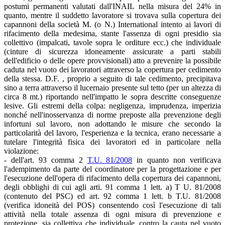
postumi permanenti valutati dall'INAIL nella misura del 24% in
quanto, mentre il suddetto lavoratore si trovava sulla copertura dei
capannoni della società M. (o N.) International intento ai lavori di
rifacimento della medesima, stante l'assenza di ogni presidio sia
collettivo (impalcati, tavole sopra le orditure ecc.) che individuale
(cinture di sicurezza idoneamente assicurate a parti stabili
dell'edificio o delle opere provvisionali) atto a prevenire la possibile
caduta nel vuoto dei lavoratori attraverso la copertura per cedimento
della stessa. D.F. , proprio a seguito di tale cedimento, precipitava
sino a terra attraverso il lucernaio presente sul tetto (per un altezza di
circa 8 mt.) riportando nell'impatto le sopra descritte conseguenze
lesive. Gli estremi della colpa: negligenza, imprudenza, imperizia
nonché nell'inosservanza di norme preposte alla prevenzione degli
infortuni sul lavoro, non adottando le misure che secondo la
particolarità del lavoro, l'esperienza e la tecnica, erano necessarie a
tutelare l'integrità fisica dei lavoratori ed in particolare nella
violazione:
- dell'art. 93 comma 2
T.U. 81/2008
in quanto non verificava
l'adempimento da parte del coordinatore per la progettazione e per
l'esecuzione dell'opera di rifacimento della copertura dei capannoni,
degli obblighi di cui agli arti. 91 comma 1 lett. a) T U. 81/2008
(contenuto del PSC) ed art. 92 comma 1 lett. b T.U. 81/2008
(verifica idoneità del POS) consentendo così l'esecuzione di tali
attività nella totale assenza di ogni misura di prevenzione e
protezione, sia collettiva che individuale, contro la cauta nel vuoto