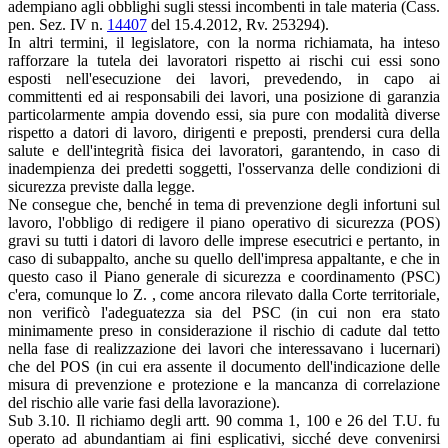
adempiano agli obblighi sugli stessi incombenti in tale materia (Cass.
pen. Sez. IV n.
14407
del 15.4.2012, Rv. 253294).
In altri termini, il legislatore, con la norma richiamata, ha inteso
rafforzare la tutela dei lavoratori rispetto ai rischi cui essi sono
esposti nell'esecuzione dei lavori, prevedendo, in capo ai
committenti ed ai responsabili dei lavori, una posizione di garanzia
particolarmente ampia dovendo essi, sia pure con modalità diverse
rispetto a datori di lavoro, dirigenti e preposti, prendersi cura della
salute e dell'integrità fisica dei lavoratori, garantendo, in caso di
inadempienza dei predetti soggetti, l'osservanza delle condizioni di
sicurezza previste dalla legge.
Ne consegue che, benché in tema di prevenzione degli infortuni sul
lavoro, l'obbligo di redigere il piano operativo di sicurezza (POS)
gravi su tutti i datori di lavoro delle imprese esecutrici e pertanto, in
caso di subappalto, anche su quello dell'impresa appaltante, e che in
questo caso il Piano generale di sicurezza e coordinamento (PSC)
c'era, comunque lo Z. , come ancora rilevato dalla Corte territoriale,
non verificò l'adeguatezza sia del PSC (in cui non era stato
minimamente preso in considerazione il rischio di cadute dal tetto
nella fase di realizzazione dei lavori che interessavano i lucernari)
che del POS (in cui era assente il documento dell'indicazione delle
misura di prevenzione e protezione e la mancanza di correlazione
del rischio alle varie fasi della lavorazione).
Sub 3.10. Il richiamo degli artt. 90 comma 1, 100 e 26 del T.U. fu
operato ad abundantiam ai fini esplicativi, sicché deve convenirsi