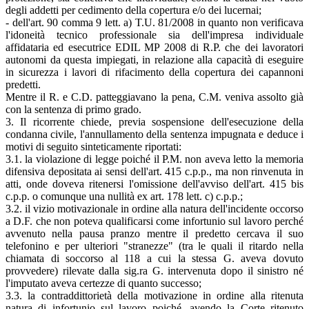
degli addetti per cedimento della copertura e/o dei lucernai;
- dell'art. 90 comma 9 lett. a) T.U. 81/2008 in quanto non verificava
l'idoneità tecnico professionale sia dell'impresa individuale
affidataria ed esecutrice EDIL MP 2008 di R.P. che dei lavoratori
autonomi da questa impiegati, in relazione alla capacità di eseguire
in sicurezza i lavori di rifacimento della copertura dei capannoni
predetti.
Mentre il R. e C.D. patteggiavano la pena, C.M. veniva assolto già
con la sentenza di primo grado.
3. Il ricorrente chiede, previa sospensione dell'esecuzione della
condanna civile, l'annullamento della sentenza impugnata e deduce i
motivi di seguito sinteticamente riportati:
3.1. la violazione di legge poiché il P.M. non aveva letto la memoria
difensiva depositata ai sensi dell'art. 415 c.p.p., ma non rinvenuta in
atti, onde doveva ritenersi l'omissione dell'avviso dell'art. 415 bis
c.p.p. o comunque una nullità ex art. 178 lett. c) c.p.p.;
3.2. il vizio motivazionale in ordine alla natura dell'incidente occorso
a D.F. che non poteva qualificarsi come infortunio sul lavoro perché
avvenuto nella pausa pranzo mentre il predetto cercava il suo
telefonino e per ulteriori "stranezze" (tra le quali il ritardo nella
chiamata di soccorso al 118 a cui la stessa G. aveva dovuto
provvedere) rilevate dalla sig.ra G. intervenuta dopo il sinistro né
l'imputato aveva certezze di quanto successo;
3.3. la contraddittorietà della motivazione in ordine alla ritenuta
natura di infortunio sul lavoro poiché, avendo la Corte ritenuto