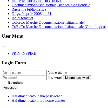
Indice tematico Corte di Giustizia
Documentazione istituzionale, sindacale e aziendale
Rassegna bibliografica
D.lgs. 9 aprile 2008, n. 81
Indici tematici
CoReCo Marche Documentazione Istituzionale
CoReCo Marche Documentazione Istituzionale (Cronologico)
User Menu
PRIN INSPIRE
Login Form
Nome utente
Password
Mostra password
Ricordami
Accesso
Hai dimenticato la tua password?
Hai dimenticato il tuo nome utente?