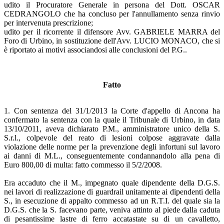
udito il Procuratore Generale in persona del Dott. OSCAR
CEDRANGOLO che ha concluso per l'annullamento senza rinvio
per intervenuta prescrizione;
udito per il ricorrente il difensore Avv. GABRIELE MARRA del
Foro di Urbino, in sostituzione dell'Avv. LUCIO MONACO, che si
è riportato ai motivi associandosi alle conclusioni del P.G..
Fatto
1. Con sentenza del 31/1/2013 la Corte d'appello di Ancona ha
confermato la sentenza con la quale il Tribunale di Urbino, in data
13/10/2011, aveva dichiarato P.M., amministratore unico della S.
S.r.l., colpevole del reato di lesioni colpose aggravate dalla
violazione delle norme per la prevenzione degli infortuni sul lavoro
ai danni di M.L., conseguentemente condannandolo alla pena di
Euro 800,00 di multa: fatto commesso il 5/2/2008.
Era accaduto che il M., impegnato quale dipendente della D.G.S.
nei lavori di realizzazione di guardrail unitamente ai dipendenti della
S., in esecuzione di appalto commesso ad un R.T.I. del quale sia la
D.G.S. che la S. facevano parte, veniva attinto al piede dalla caduta
di pesantissime lastre di ferro accatastate su di un cavalletto,