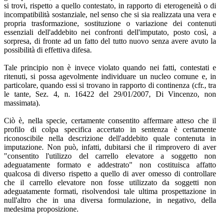
si trovi, rispetto a quello contestato, in rapporto di eterogeneità o di
incompatibilità sostanziale, nel senso che si sia realizzata una vera e
propria trasformazione, sostituzione o variazione dei contenuti
essenziali dell'addebito nei confronti dell'imputato, posto così, a
sorpresa, di fronte ad un fatto del tutto nuovo senza avere avuto la
possibilità di effettiva difesa.
Tale principio non è invece violato quando nei fatti, contestati e
ritenuti, si possa agevolmente individuare un nucleo comune e, in
particolare, quando essi si trovano in rapporto di continenza (cfr., tra
le tante, Sez. 4, n. 16422 del 29/01/2007, Di Vincenzo, non
massimata).
Ciò è, nella specie, certamente consentito affermare atteso che il
profilo di colpa specifica accertato in sentenza è certamente
riconoscibile nella descrizione dell'addebito quale contenuta in
imputazione. Non può, infatti, dubitarsi che il rimprovero di aver
"consentito l'utilizzo del carrello elevatore a soggetto non
adeguatamente formato e addestrato" non costituisca affatto
qualcosa di diverso rispetto a quello di aver omesso di controllare
che il carrello elevatore non fosse utilizzato da soggetti non
adeguatamente formati, risolvendosi tale ultima prospettazione in
null'altro che in una diversa formulazione, in negativo, della
medesima proposizione.