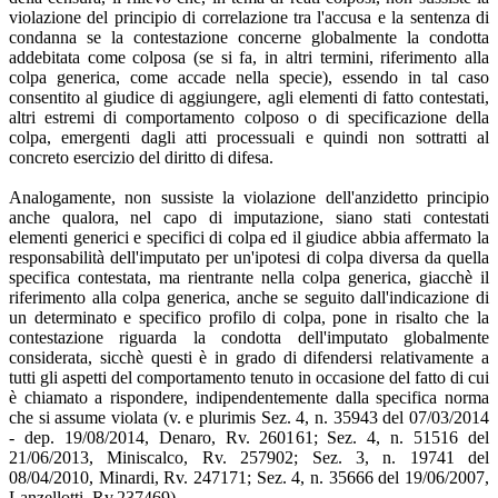
violazione del principio di correlazione tra l'accusa e la sentenza di
condanna se la contestazione concerne globalmente la condotta
addebitata come colposa (se si fa, in altri termini, riferimento alla
colpa generica, come accade nella specie), essendo in tal caso
consentito al giudice di aggiungere, agli elementi di fatto contestati,
altri estremi di comportamento colposo o di specificazione della
colpa, emergenti dagli atti processuali e quindi non sottratti al
concreto esercizio del diritto di difesa.
Analogamente, non sussiste la violazione dell'anzidetto principio
anche qualora, nel capo di imputazione, siano stati contestati
elementi generici e specifici di colpa ed il giudice abbia affermato la
responsabilità dell'imputato per un'ipotesi di colpa diversa da quella
specifica contestata, ma rientrante nella colpa generica, giacchè il
riferimento alla colpa generica, anche se seguito dall'indicazione di
un determinato e specifico profilo di colpa, pone in risalto che la
contestazione riguarda la condotta dell'imputato globalmente
considerata, sicchè questi è in grado di difendersi relativamente a
tutti gli aspetti del comportamento tenuto in occasione del fatto di cui
è chiamato a rispondere, indipendentemente dalla specifica norma
che si assume violata (v. e plurimis Sez. 4, n. 35943 del 07/03/2014
- dep. 19/08/2014, Denaro, Rv. 260161; Sez. 4, n. 51516 del
21/06/2013, Miniscalco, Rv. 257902; Sez. 3, n. 19741 del
08/04/2010, Minardi, Rv. 247171; Sez. 4, n. 35666 del 19/06/2007,
Lanzellotti, Rv.237469).