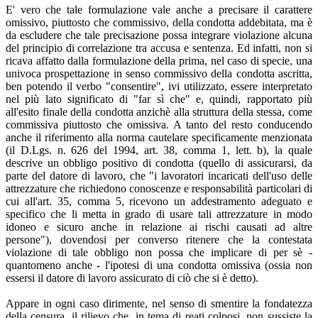
E' vero che tale formulazione vale anche a precisare il carattere
omissivo, piuttosto che commissivo, della condotta addebitata, ma è
da escludere che tale precisazione possa integrare violazione alcuna
del principio di correlazione tra accusa e sentenza. Ed infatti, non si
ricava affatto dalla formulazione della prima, nel caso di specie, una
univoca prospettazione in senso commissivo della condotta ascritta,
ben potendo il verbo "consentire", ivi utilizzato, essere interpretato
nel più lato significato di "far sì che" e, quindi, rapportato più
all'esito finale della condotta anzichè alla struttura della stessa, come
commissiva piuttosto che omissiva. A tanto del resto conducendo
anche il riferimento alla norma cautelare specificamente menzionata
(il D.Lgs. n. 626 del 1994, art. 38, comma 1, lett. b), la quale
descrive un obbligo positivo di condotta (quello di assicurarsi, da
parte del datore di lavoro, che "i lavoratori incaricati dell'uso delle
attrezzature che richiedono conoscenze e responsabilità particolari di
cui all'art. 35, comma 5, ricevono un addestramento adeguato e
specifico che li metta in grado di usare tali attrezzature in modo
idoneo e sicuro anche in relazione ai rischi causati ad altre
persone"), dovendosi per converso ritenere che la contestata
violazione di tale obbligo non possa che implicare di per sè -
quantomeno anche - l'ipotesi di una condotta omissiva (ossia non
essersi il datore di lavoro assicurato di ciò che si è detto).
Appare in ogni caso dirimente, nel senso di smentire la fondatezza
della censura, il rilievo che, in tema di reati colposi, non sussiste la