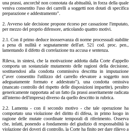
una prassi, ancorchè non connotata da abitualità, in forza della quale
veniva consentito l'uso dei carrelli a soggetti non dotati di specifica
preparazione e addestramento".
2. Avverso tale decisione propone ricorso per cassazione l'imputato,
per mezzo del proprio difensore, articolando quattro motivi.
2.1. Con il primo deduce inosservanza di norme processuali stabilite
a pena di nullità e segnatamente dell'art. 521 cod. proc. pen.,
lamentando il difetto di correlazione tra accusa e sentenza.
Rileva, in sintesi, che la motivazione addotta dalla Corte d'appello
comporta un sostanziale mutamento delle ragioni della decisione,
sostituendosi alla condotta commissiva descritta in imputazione
("aver consentito l'utilizzo del carrello elevatore a soggetto non
adeguatamente formato e addestrato"), una condotta omissiva
(mancato controllo del rispetto delle disposizioni impartite), peraltro
genericamente rapportata ad un fatto (la prassi asseritamente radicata
all'interno dell'impresa) diverso da quello descritto in rubrica.
2.2. Lamenta - con il secondo motivo - che tale operazione ha
comportato una violazione del diritto di difesa, in primo luogo in
ragione delle mutate coordinate temporali di riferimento. Osserva
che, infatti, ponendo a fondamento del giudizio di responsabilità la
violazione dei doveri di controllo, la Corte ha finito per dare rilievo a