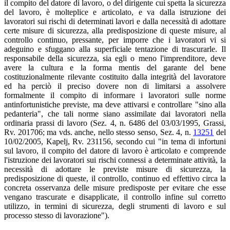
il compito del datore di lavoro, o del dirigente cui spetta la sicurezza
del lavoro, è molteplice e articolato, e va dalla istruzione dei
lavoratori sui rischi di determinati lavori e dalla necessità di adottare
certe misure di sicurezza, alla predisposizione di queste misure, al
controllo continuo, pressante, per imporre che i lavoratori vi si
adeguino e sfuggano alla superficiale tentazione di trascurarle. Il
responsabile della sicurezza, sia egli o meno l'imprenditore, deve
avere la cultura e la forma mentis del garante del bene
costituzionalmente rilevante costituito dalla integrità del lavoratore
ed ha perciò il preciso dovere non di limitarsi a assolvere
formalmente il compito di informare i lavoratori sulle norme
antinfortunistiche previste, ma deve attivarsi e controllare "sino alla
pedanteria", che tali norme siano assimilate dai lavoratori nella
ordinaria prassi di lavoro (Sez. 4, n. 6486 del 03/03/1995, Grassi,
Rv. 201706; ma vds. anche, nello stesso senso, Sez. 4, n.
13251
del
10/02/2005, Kapelj, Rv. 231156, secondo cui "in tema di infortuni
sul lavoro, il compito del datore di lavoro è articolato e comprende
l'istruzione dei lavoratori sui rischi connessi a determinate attività, la
necessità di adottare le previste misure di sicurezza, la
predisposizione di queste, il controllo, continuo ed effettivo circa la
concreta osservanza delle misure predisposte per evitare che esse
vengano trascurate e disapplicate, il controllo infine sul corretto
utilizzo, in termini di sicurezza, degli strumenti di lavoro e sul
processo stesso di lavorazione").