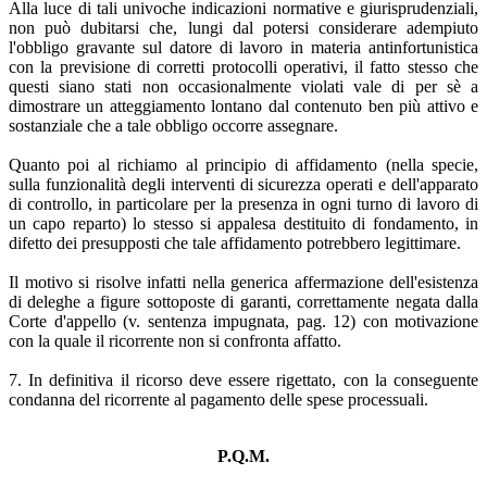
Alla luce di tali univoche indicazioni normative e giurisprudenziali,
non può dubitarsi che, lungi dal potersi considerare adempiuto
l'obbligo gravante sul datore di lavoro in materia antinfortunistica
con la previsione di corretti protocolli operativi, il fatto stesso che
questi siano stati non occasionalmente violati vale di per sè a
dimostrare un atteggiamento lontano dal contenuto ben più attivo e
sostanziale che a tale obbligo occorre assegnare.
Quanto poi al richiamo al principio di affidamento (nella specie,
sulla funzionalità degli interventi di sicurezza operati e dell'apparato
di controllo, in particolare per la presenza in ogni turno di lavoro di
un capo reparto) lo stesso si appalesa destituito di fondamento, in
difetto dei presupposti che tale affidamento potrebbero legittimare.
Il motivo si risolve infatti nella generica affermazione dell'esistenza
di deleghe a figure sottoposte di garanti, correttamente negata dalla
Corte d'appello (v. sentenza impugnata, pag. 12) con motivazione
con la quale il ricorrente non si confronta affatto.
7. In definitiva il ricorso deve essere rigettato, con la conseguente
condanna del ricorrente al pagamento delle spese processuali.
P.Q.M.