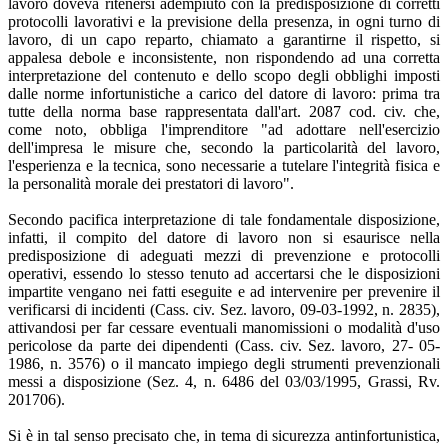
lavoro doveva ritenersi adempiuto con la predisposizione di corretti
protocolli lavorativi e la previsione della presenza, in ogni turno di
lavoro, di un capo reparto, chiamato a garantirne il rispetto, si
appalesa debole e inconsistente, non rispondendo ad una corretta
interpretazione del contenuto e dello scopo degli obblighi imposti
dalle norme infortunistiche a carico del datore di lavoro: prima tra
tutte della norma base rappresentata dall'art. 2087 cod. civ. che,
come noto, obbliga l'imprenditore "ad adottare nell'esercizio
dell'impresa le misure che, secondo la particolarità del lavoro,
l'esperienza e la tecnica, sono necessarie a tutelare l'integrità fisica e
la personalità morale dei prestatori di lavoro".
Secondo pacifica interpretazione di tale fondamentale disposizione,
infatti, il compito del datore di lavoro non si esaurisce nella
predisposizione di adeguati mezzi di prevenzione e protocolli
operativi, essendo lo stesso tenuto ad accertarsi che le disposizioni
impartite vengano nei fatti eseguite e ad intervenire per prevenire il
verificarsi di incidenti (Cass. civ. Sez. lavoro, 09-03-1992, n. 2835),
attivandosi per far cessare eventuali manomissioni o modalità d'uso
pericolose da parte dei dipendenti (Cass. civ. Sez. lavoro, 27- 05-
1986, n. 3576) o il mancato impiego degli strumenti prevenzionali
messi a disposizione (Sez. 4, n. 6486 del 03/03/1995, Grassi, Rv.
201706).
Si è in tal senso precisato che, in tema di sicurezza antinfortunistica,