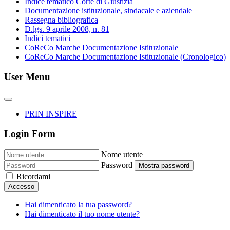
Indice tematico Corte di Giustizia
Documentazione istituzionale, sindacale e aziendale
Rassegna bibliografica
D.lgs. 9 aprile 2008, n. 81
Indici tematici
CoReCo Marche Documentazione Istituzionale
CoReCo Marche Documentazione Istituzionale (Cronologico)
User Menu
PRIN INSPIRE
Login Form
Nome utente
Password
Mostra password
Ricordami
Accesso
Hai dimenticato la tua password?
Hai dimenticato il tuo nome utente?