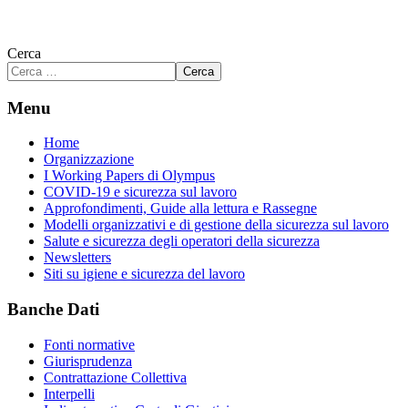
Cerca
Cerca
Menu
Home
Organizzazione
I Working Papers di Olympus
COVID-19 e sicurezza sul lavoro
Approfondimenti, Guide alla lettura e Rassegne
Modelli organizzativi e di gestione della sicurezza sul lavoro
Salute e sicurezza degli operatori della sicurezza
Newsletters
Siti su igiene e sicurezza del lavoro
Banche Dati
Fonti normative
Giurisprudenza
Contrattazione Collettiva
Interpelli