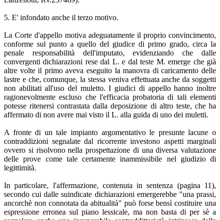
5. E' infondato anche il terzo motivo.
La Corte d'appello motiva adeguatamente il proprio convincimento,
conforme sul punto a quello del giudice di primo grado, circa la
penale responsabilità dell'imputato, evidenziando che dalle
convergenti dichiarazioni rese dal L. e dal teste M. emerge che già
altre volte il primo aveva eseguito la manovra di caricamento delle
lastre e che, comunque, la stessa veniva effettuata anche da soggetti
non abilitati all'uso del muletto. I giudici di appello hanno inoltre
ragionevolmente escluso che l'efficacia probatoria di tali elementi
potesse ritenersi contrastata dalla deposizione di altro teste, che ha
affermato di non avere mai visto il L. alla guida di uno dei muletti.
A fronte di un tale impianto argomentativo le presunte lacune o
contraddizioni segnalate dal ricorrente investono aspetti marginali
ovvero si risolvono nella prospettazione di una diversa valutazione
delle prove come tale certamente inammissibile nel giudizio di
legittimità.
In particolare, l'affermazione, contenuta in sentenza (pagina 11),
secondo cui dalle suindicate dichiarazioni emergerebbe "una prassi,
ancorchè non connotata da abitualità" può forse bensì costituire una
espressione erronea sul piano lessicale, ma non basta di per sè a