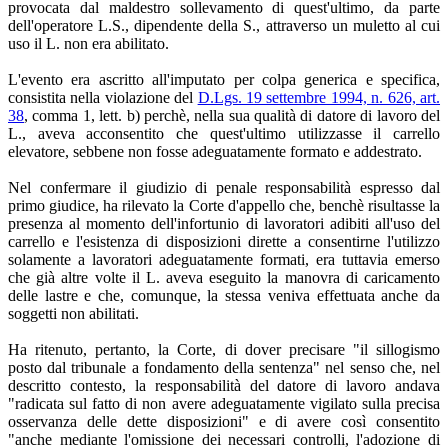
provocata dal maldestro sollevamento di quest'ultimo, da parte
dell'operatore L.S., dipendente della S., attraverso un muletto al cui
uso il L. non era abilitato.
L'evento era ascritto all'imputato per colpa generica e specifica,
consistita nella violazione del
D.Lgs. 19 settembre 1994, n. 626, art.
38
, comma 1, lett. b) perchè, nella sua qualità di datore di lavoro del
L., aveva acconsentito che quest'ultimo utilizzasse il carrello
elevatore, sebbene non fosse adeguatamente formato e addestrato.
Nel confermare il giudizio di penale responsabilità espresso dal
primo giudice, ha rilevato la Corte d'appello che, benchè risultasse la
presenza al momento dell'infortunio di lavoratori adibiti all'uso del
carrello e l'esistenza di disposizioni dirette a consentirne l'utilizzo
solamente a lavoratori adeguatamente formati, era tuttavia emerso
che già altre volte il L. aveva eseguito la manovra di caricamento
delle lastre e che, comunque, la stessa veniva effettuata anche da
soggetti non abilitati.
Ha ritenuto, pertanto, la Corte, di dover precisare "il sillogismo
posto dal tribunale a fondamento della sentenza" nel senso che, nel
descritto contesto, la responsabilità del datore di lavoro andava
"radicata sul fatto di non avere adeguatamente vigilato sulla precisa
osservanza delle dette disposizioni" e di avere così consentito
"anche mediante l'omissione dei necessari controlli, l'adozione di