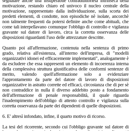
segnalare anche una insuperabile contraddittorietà intrinseca della
motivazione, restando chiaro ed univoco il nucleo centrale della
motivazione, rappresentato dalla individuazione, sulla scorta dei
predetti elementi, di condotte, non episodiche nè isolate, ancorchè
non talmente frequenti da potersi definire anche come abituali, che
come tali interpellavano comunque l'obbligo di controllo e vigilanza
gravante sul datore di lavoro, circa la corretta osservanza delle
disposizioni riguardanti l'uso delle attrezzature descritte.
Quanto poi all'affermazione, contenuta nella sentenza di primo
grado, relativa all'esistenza, all'interno dell'impresa, di "modelli
organizzativi idonei ed efficacemente implementati", analogamente è
da escludere che essa rappresenti un elemento di incoerenza interna
della complessiva struttura giustificativa delle conformi sentenze di
merito, valendo quell'affermazione solo a evidenziare
l'approntamento da parte del datore di lavoro di disposizioni
organizzative in astratto corrette ed efficaci, circostanza che di per sè
non contraddice in nulla il diverso addebito posto a fondamento
dell'affermazione di penale responsabilità, il quale riguarda
l'inadempimento dell'obbligo di attento controllo e vigilanza sulla
corretta osservanza da parte dei dipendenti di quelle disposizioni.
6. E' altresì infondato, infine, il quarto motivo di ricorso.
La tesi del ricorrente, secondo cui l'obbligo gravante sul datore di