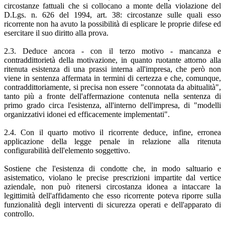
circostanze fattuali che si collocano a monte della violazione del
D.Lgs. n. 626 del 1994, art. 38: circostanze sulle quali esso
ricorrente non ha avuto la possibilità di esplicare le proprie difese ed
esercitare il suo diritto alla prova.
2.3. Deduce ancora - con il terzo motivo - mancanza e
contraddittorietà della motivazione, in quanto ruotante attorno alla
ritenuta esistenza di una prassi interna all'impresa, che però non
viene in sentenza affermata in termini di certezza e che, comunque,
contraddittoriamente, si precisa non essere "connotata da abitualità",
tanto più a fronte dell'affermazione contenuta nella sentenza di
primo grado circa l'esistenza, all'interno dell'impresa, di "modelli
organizzativi idonei ed efficacemente implementati".
2.4. Con il quarto motivo il ricorrente deduce, infine, erronea
applicazione della legge penale in relazione alla ritenuta
configurabilità dell'elemento soggettivo.
Sostiene che l'esistenza di condotte che, in modo saltuario e
asistematico, violano le precise prescrizioni impartite dal vertice
aziendale, non può ritenersi circostanza idonea a intaccare la
legittimità dell'affidamento che esso ricorrente poteva riporre sulla
funzionalità degli interventi di sicurezza operati e dell'apparato di
controllo.