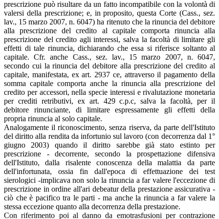
prescrizione può risultare da un fatto incompatibile con la volontà di
valersi della prescrizione; e, in proposito, questa Corte (Cass., sez.
lav., 15 marzo 2007, n. 6047) ha ritenuto che la rinuncia del debitore
alla prescrizione del credito al capitale comporta rinuncia alla
prescrizione del credito agli interessi, salva la facoltà di limitare gli
effetti di tale rinuncia, dichiarando che essa si riferisce soltanto al
capitale. Cfr. anche Cass., sez. lav., 15 marzo 2007, n. 6047,
secondo cui la rinuncia del debitore alla prescrizione del credito al
capitale, manifestata, ex art. 2937 ce, attraverso il pagamento della
somma capitale comporta anche la rinuncia alla prescrizione del
credito per accessori, nella specie interessi e rivalutazione monetaria
per crediti retributivi, ex art. 429 c.p.c, salva la facoltà, per il
debitore rinunciante, di limitare espressamente gli effetti della
propria rinuncia al solo capitale.
Analogamente il riconoscimento, senza riserva, da parte dell'Istituto
del diritto alla rendita da infortunio sul lavoro (con decorrenza dal 1°
giugno 2003) quando il diritto sarebbe già stato estinto per
prescrizione - decorrente, secondo la prospettazione difensiva
dell'Istituto, dalla risalente conoscenza della malattia da parte
dell'infortunata, ossia fin dall'epoca di effettuazione dei test
sierologici -implicava non solo la rinuncia a far valere l'eccezione di
prescrizione in ordine all'ari debeatur della prestazione assicurativa -
ciò che è pacifico tra le parti - ma anche la rinuncia a far valere la
stessa eccezione quanto alla decorrenza della prestazione.
Con riferimento poi al danno da emotrasfusioni per contrazione