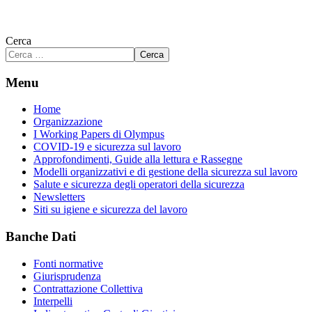
Cerca
Cerca
Menu
Home
Organizzazione
I Working Papers di Olympus
COVID-19 e sicurezza sul lavoro
Approfondimenti, Guide alla lettura e Rassegne
Modelli organizzativi e di gestione della sicurezza sul lavoro
Salute e sicurezza degli operatori della sicurezza
Newsletters
Siti su igiene e sicurezza del lavoro
Banche Dati
Fonti normative
Giurisprudenza
Contrattazione Collettiva
Interpelli