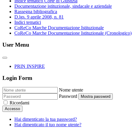
Indice tematico Corte di Giustizia
Documentazione istituzionale, sindacale e aziendale
Rassegna bibliografica
D.lgs. 9 aprile 2008, n. 81
Indici tematici
CoReCo Marche Documentazione Istituzionale
CoReCo Marche Documentazione Istituzionale (Cronologico)
User Menu
PRIN INSPIRE
Login Form
Nome utente
Password
Mostra password
Ricordami
Accesso
Hai dimenticato la tua password?
Hai dimenticato il tuo nome utente?