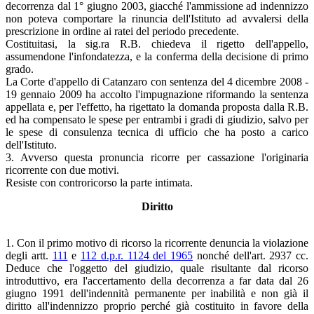
decorrenza dal 1° giugno 2003, giacché l'ammissione ad indennizzo
non poteva comportare la rinuncia dell'Istituto ad avvalersi della
prescrizione in ordine ai ratei del periodo precedente.
Costituitasi, la sig.ra R.B. chiedeva il rigetto dell'appello,
assumendone l'infondatezza, e la conferma della decisione di primo
grado.
La Corte d'appello di Catanzaro con sentenza del 4 dicembre 2008 -
19 gennaio 2009 ha accolto l'impugnazione riformando la sentenza
appellata e, per l'effetto, ha rigettato la domanda proposta dalla R.B.
ed ha compensato le spese per entrambi i gradi di giudizio, salvo per
le spese di consulenza tecnica di ufficio che ha posto a carico
dell'Istituto.
3. Avverso questa pronuncia ricorre per cassazione l'originaria
ricorrente con due motivi.
Resiste con controricorso la parte intimata.
Diritto
1. Con il primo motivo di ricorso la ricorrente denuncia la violazione
degli artt.
111
e
112 d.p.r. 1124 del 1965
nonché dell'art. 2937 cc.
Deduce che l'oggetto del giudizio, quale risultante dal ricorso
introduttivo, era l'accertamento della decorrenza a far data dal 26
giugno 1991 dell'indennità permanente per inabilità e non già il
diritto all'indennizzo proprio perché già costituito in favore della