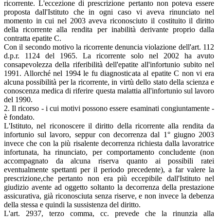
ricorrente. L'eccezione di prescrizione pertanto non poteva essere
proposta dall'Istituto che in ogni caso vi aveva rinunciato nel
momento in cui nel 2003 aveva riconosciuto il costituito il diritto
della ricorrente alla rendita per inabilità derivante proprio dalla
contratta epatite C.
Con il secondo motivo la ricorrente denuncia violazione dell'art. 112
d.p.r. 1124 del 1965. La ricorrente solo nel 2002 ha avuto
consapevolezza della riferibilità dell'epatite all'infortunio subito nel
1991. Allorché nel 1994 le fu diagnosticata al epatite C non vi era
alcuna possibilità per la ricorrente, in virtù dello stato della scienza e
conoscenza medica di riferire questa malattia all'infortunio sul lavoro
del 1990.
2. Il ricorso - i cui motivi possono essere esaminati congiuntamente -
è fondato.
L'Istituto, nel riconoscere il diritto della ricorrente alla rendita da
infortunio sul lavoro, seppur con decorrenza dal 1° giugno 2003
invece che con la più risalente decorrenza richiesta dalla lavoratrice
infortunata, ha rinunciato, per comportamento concludente (non
accompagnato da alcuna riserva quanto ai possibili ratei
eventualmente spettanti per il periodo precedente), a far valere la
prescrizione,che pertanto non era più eccepibile dall'Istituto nel
giudizio avente ad oggetto soltanto la decorrenza della prestazione
assicurativa, già riconosciuta senza riserve, e non invece la debenza
della stessa e quindi la sussistenza del diritto.
L'art. 2937, terzo comma, cc. prevede che la rinunzia alla