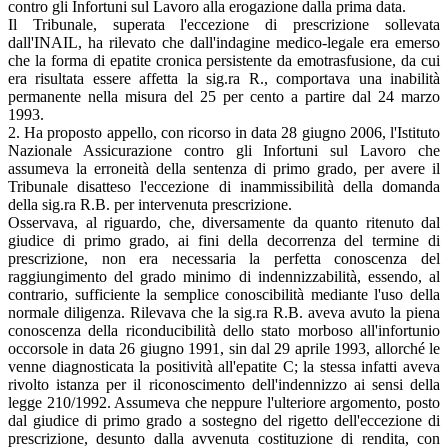
contro gli Infortuni sul Lavoro alla erogazione dalla prima data.
Il Tribunale, superata l'eccezione di prescrizione sollevata
dall'INAIL, ha rilevato che dall'indagine medico-legale era emerso
che la forma di epatite cronica persistente da emotrasfusione, da cui
era risultata essere affetta la sig.ra R., comportava una inabilità
permanente nella misura del 25 per cento a partire dal 24 marzo
1993.
2. Ha proposto appello, con ricorso in data 28 giugno 2006, l'Istituto
Nazionale Assicurazione contro gli Infortuni sul Lavoro che
assumeva la erroneità della sentenza di primo grado, per avere il
Tribunale disatteso l'eccezione di inammissibilità della domanda
della sig.ra R.B. per intervenuta prescrizione.
Osservava, al riguardo, che, diversamente da quanto ritenuto dal
giudice di primo grado, ai fini della decorrenza del termine di
prescrizione, non era necessaria la perfetta conoscenza del
raggiungimento del grado minimo di indennizzabilità, essendo, al
contrario, sufficiente la semplice conoscibilità mediante l'uso della
normale diligenza. Rilevava che la sig.ra R.B. aveva avuto la piena
conoscenza della riconducibilità dello stato morboso all'infortunio
occorsole in data 26 giugno 1991, sin dal 29 aprile 1993, allorché le
venne diagnosticata la positività all'epatite C; la stessa infatti aveva
rivolto istanza per il riconoscimento dell'indennizzo ai sensi della
legge 210/1992. Assumeva che neppure l'ulteriore argomento, posto
dal giudice di primo grado a sostegno del rigetto dell'eccezione di
prescrizione, desunto dalla avvenuta costituzione di rendita, con