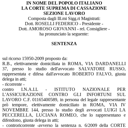
IN NOME DEL POPOLO ITALIANO
LA CORTE SUPREMA DI CASSAZIONE
SEZIONE LAVORO
Composta dagli Ill.mi Sigg.ri Magistrati:
Dott. ROSELLI FEDERICO - Presidente -
Dott. AMOROSO GIOVANNI - rel. Consigliere -
ha pronunciato la seguente:
SENTENZA
sul ricorso 15950-2009 proposto da:
R.B., elettivamente domiciliata in ROMA, VIA DARDANELLI
37, presso lo studio dell'avvocato SALVATORE RUSSO,
rappresentata e difesa dall'avvocato ROBERTO FALVO, giusta
delega in atti;
- ricorrente -
contro I.N.A.I.L - ISTITUTO NAZIONALE PER
L'ASSICURAZIONE CONTRO GLI INFORTUNI SUL
LAVORO C.F. 01165400589, in persona del legale rappresentante
prò tempore, elettivamente domiciliato in ROMA, VIA IV
NOVEMBRE 144, presso lo studio degli avvocati LUIGI LA
PECCERELLA, LUCIANA ROMEO, che lo rappresentano e
difendono, giusta delega in atti;
- controricorrente -avverso la sentenza n. 6/2009 della CORTE