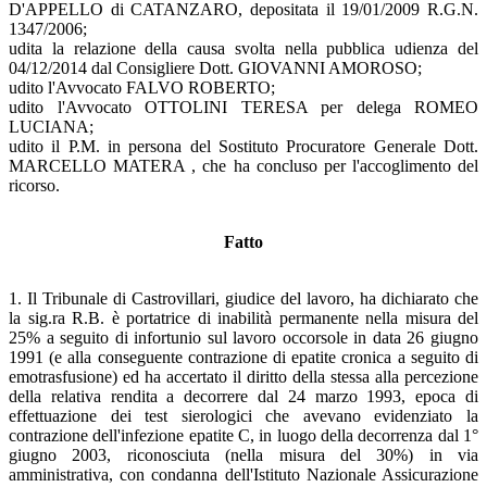
D'APPELLO di CATANZARO, depositata il 19/01/2009 R.G.N.
1347/2006;
udita la relazione della causa svolta nella pubblica udienza del
04/12/2014 dal Consigliere Dott. GIOVANNI AMOROSO;
udito l'Avvocato FALVO ROBERTO;
udito l'Avvocato OTTOLINI TERESA per delega ROMEO
LUCIANA;
udito il P.M. in persona del Sostituto Procuratore Generale Dott.
MARCELLO MATERA , che ha concluso per l'accoglimento del
ricorso.
Fatto
1. Il Tribunale di Castrovillari, giudice del lavoro, ha dichiarato che
la sig.ra R.B. è portatrice di inabilità permanente nella misura del
25% a seguito di infortunio sul lavoro occorsole in data 26 giugno
1991 (e alla conseguente contrazione di epatite cronica a seguito di
emotrasfusione) ed ha accertato il diritto della stessa alla percezione
della relativa rendita a decorrere dal 24 marzo 1993, epoca di
effettuazione dei test sierologici che avevano evidenziato la
contrazione dell'infezione epatite C, in luogo della decorrenza dal 1°
giugno 2003, riconosciuta (nella misura del 30%) in via
amministrativa, con condanna dell'Istituto Nazionale Assicurazione