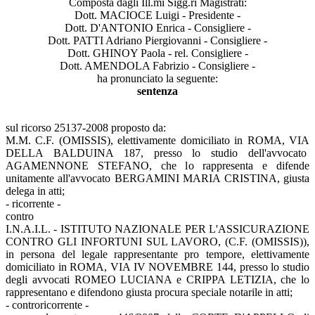
Composta dagli Ill.mi Sigg.ri Magistrati:
Dott. MACIOCE Luigi - Presidente -
Dott. D'ANTONIO Enrica - Consigliere -
Dott. PATTI Adriano Piergiovanni - Consigliere -
Dott. GHINOY Paola - rel. Consigliere -
Dott. AMENDOLA Fabrizio - Consigliere -
ha pronunciato la seguente:
sentenza
sul ricorso 25137-2008 proposto da:
M.M. C.F. (OMISSIS), elettivamente domiciliato in ROMA, VIA
DELLA BALDUINA 187, presso lo studio dell'avvocato
AGAMENNONE STEFANO, che lo rappresenta e difende
unitamente all'avvocato BERGAMINI MARIA CRISTINA, giusta
delega in atti;
- ricorrente -
contro
I.N.A.I.L. - ISTITUTO NAZIONALE PER L'ASSICURAZIONE
CONTRO GLI INFORTUNI SUL LAVORO, (C.F. (OMISSIS)),
in persona del legale rappresentante pro tempore, elettivamente
domiciliato in ROMA, VIA IV NOVEMBRE 144, presso lo studio
degli avvocati ROMEO LUCIANA e CRIPPA LETIZIA, che lo
rappresentano e difendono giusta procura speciale notarile in atti;
- controricorrente -