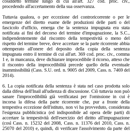
cosiddetto termine lungo di cui all'art. 327 cod. proc. civ.,
procedendo all'accertamento della sua osservanza.
Tuttavia qualora, o per eccezione del controricorrente o per le
emergenze del diretto esame delle produzioni delle parti o del
fascicolo d'ufficio, emerga che la sentenza impugnata era stata
notificata ai fini del decorso del termine d'impugnazione, la S.C.,
indipendentemente dal riscontro della tempestività o meno del
rispetto del termine breve, deve accertare se la parte ricorrente abbia
ottemperato all'onere del deposito della copia della sentenza
impugnata entro il termine di cui all'art. 369 cod. proc. civ., comma
1 e, in mancanza, deve dichiarare improcedibile il ricorso, atteso che
il riscontro della improcedibilità precede quello della eventuale
inammissibilità (Cass. S.U. ord. n. 9005 del 2009, Cass. n. 7469 del
2014).
6. La copia notificata della sentenza è stata nel caso prodotta solo
dalla difesa dell'Inail all'udienza di discussione. Ciò tuttavia non può
sanare l'improcedibilità già verificatasi per l'omissione in cui è
incorsa la difesa della parte ricorrente che, pur a fronte della
tempestiva eccezione dell'istituto, non vi ha provveduto, considerata
l'esigenza pubblicistica (ed indisponibile ad opera delle parti) di
accertare la tempestività dell'esercizio del diritto all'impugnazione
(così Cass. n. 15232 del 2008, Cass. n. 11376 del 2010, Cass. n.
25070 del 2010) e, quindi, di verificare l'assolvimento da parte del