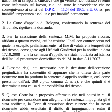
nazionale di categoria, chiedeva che gli venisse riconosciuto l'evento
come infortunio sul lavoro, e quindi tutte le provvidenze che ne
conseguivano ai sensi del
D.P.R. n. 1124 del 1965, artt. 66
ss. per
inabilità temporanea assoluta e per inabilità permanente.
2. La Corte d'appello di Bologna, confermando la sentenza del
Tribunale, rigettava la domanda.
3. Per la cassazione della sentenza M.M. ha proposto ricorso,
affidato a quattro motivi, cui ha resistito l'Inail con controricorso nel
quale ha eccepito preliminarmente - al fine di valutare la tempestività
del ricorso, consegnato agli Ufficiali Giudiziari per la notifica in data
17.10.2008 - che la sentenza d'appello era stata notificata ad istanza
dell'Inail al procuratore domiciliatario del M. in data 8.11.2007.
4. L'esame degli atti necessario per la decisione dell'eccezione
pregiudiziale ha consentito di appurare che la difesa della parte
ricorrente non ha prodotto la sentenza d'appello notificata, così come
prescritto dall'art. 369 c.p.c., comma 2, n. 2), e che quindi si è
determinata una causa d'improcedibilità del ricorso.
5. Questa Corte ha in proposito affermato che nell'ipotesi in cui il
ricorrente per cassazione non alleghi che la sentenza impugnata gli è
stata notificata, la Corte di cassazione deve ritenere che lo stesso
ricorrente abbia esercitato il diritto di impugnazione entro il