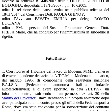
avverso la sentenza n. 446/2007 della CORTE D'APPELLO di
BOLOGNA, depositata il 18/10/2007 r.g.n. 107/2005;
udita la relazione della causa svolta nella pubblica udienza del
18/11/2014 dal Consigliere Dott. PAOLA GHINOY;
udito l'Avvocato FAVATA EMILIA per delega ROMEO
LUCIANA;
udito il P.M. in persona del Sostituto Procuratore Generale Dott.
FRESA Mario, che ha concluso per l'inammissibilità in subordine il
rigetto.
FattoDiritto
1. Con ricorso al Tribunale del lavoro di Modena, M.M., premesso
di essere dipendente dell'azienda A.T.C.M. di Modena con incarico,
dal maggio 1995, di componente della segreteria nazionale
F.A.I.S.A. (Federazione autonoma italiana sindacale
autoferrotranvieri) e di avere riportato, in data 21/1/1997, un
infortunio mentre, usufruendo di un permesso ex art. 30 dello
Statuto dei Lavoratori
, stava rientrando alla propria abitazione dopo
aver partecipato ad un incontro presso gli uffici della Federtrasporti a
Roma, dove era stato convocato per la sottoscrizione del contratto