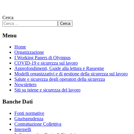
Cerca
Cerca
Menu
Home
Organizzazione
I Working Papers di Olympus
COVID-19 e sicurezza sul lavoro
Approfondimenti, Guide alla lettura e Rassegne
Modelli organizzativi e di gestione della sicurezza sul lavoro
Salute e sicurezza degli operatori della sicurezza
Newsletters
Siti su igiene e sicurezza del lavoro
Banche Dati
Fonti normative
Giurisprudenza
Contrattazione Collettiva
Interpelli