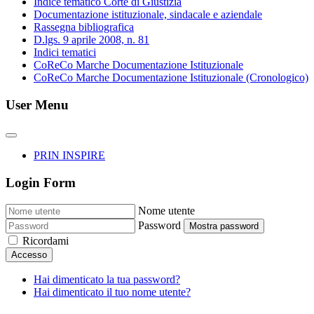
Indice tematico Corte di Giustizia
Documentazione istituzionale, sindacale e aziendale
Rassegna bibliografica
D.lgs. 9 aprile 2008, n. 81
Indici tematici
CoReCo Marche Documentazione Istituzionale
CoReCo Marche Documentazione Istituzionale (Cronologico)
User Menu
PRIN INSPIRE
Login Form
Nome utente
Password
Mostra password
Ricordami
Accesso
Hai dimenticato la tua password?
Hai dimenticato il tuo nome utente?