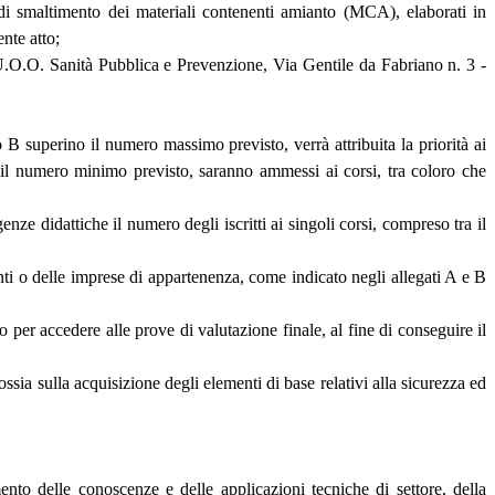
ità di smaltimento dei materiali contenenti amianto (MCA), elaborati in
nte atto;
U.O.O. Sanità Pubblica e Prevenzione, Via Gentile da Fabriano n. 3 -
o B superino il numero massimo previsto, verrà attribuita la priorità ai
ano il numero minimo previsto, saranno ammessi ai corsi, tra coloro che
e didattiche il numero degli iscritti ai singoli corsi, compreso tra il
nti o delle imprese di appartenenza, come indicato negli allegati A e B
 per accedere alle prove di valutazione finale, al fine di conseguire il
 ossia sulla acquisizione degli elementi di base relativi alla sicurezza ed
mento delle conoscenze e delle applicazioni tecniche di settore, della