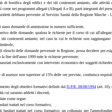
ità di bonifica degli edifici e dei siti contenenti amianto, alle attiv
sì come nei programmi allegati (Allegati A e B), parti integranti del prese
anzidetti debbano pervenire al Servizio Sanità della Regione Marche - 
a vi siano domande di ammissione in numero sufficiente,
arrivo delle domande; qualora le richieste per il corso di cui all'allegat
 dei siti contenenti amianto; nel caso in cui le richieste non raggiung
imitrofe,
 elenchi delle domande pervenute in Regione, possa decidere per esigenz
a fine dell'anno 1999 tutte le richieste pervenute;
 finanziati esclusivamente con intervento economico dei soggetti richiede
 di assenze non superiore al 15% delle ore previste, costituisca requisito
mento degli obiettivi formativi definiti dal
D.P.R. 08/08/1994
(art. 10),
ità cui saranno addetti i discenti,
colate come segue:
ilari trattati nel corso formativo;
ti basilari trattati nel corso formativo; un colloquio per l'approfondi