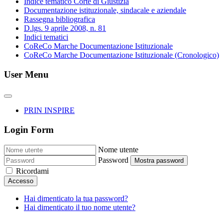
Indice tematico Corte di Giustizia
Documentazione istituzionale, sindacale e aziendale
Rassegna bibliografica
D.lgs. 9 aprile 2008, n. 81
Indici tematici
CoReCo Marche Documentazione Istituzionale
CoReCo Marche Documentazione Istituzionale (Cronologico)
User Menu
PRIN INSPIRE
Login Form
Nome utente
Password
Mostra password
Ricordami
Accesso
Hai dimenticato la tua password?
Hai dimenticato il tuo nome utente?