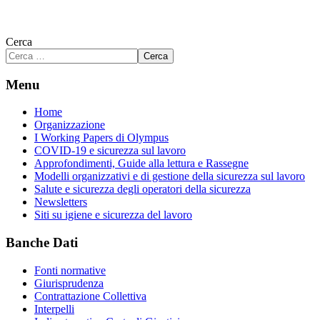
Cerca
Cerca
Menu
Home
Organizzazione
I Working Papers di Olympus
COVID-19 e sicurezza sul lavoro
Approfondimenti, Guide alla lettura e Rassegne
Modelli organizzativi e di gestione della sicurezza sul lavoro
Salute e sicurezza degli operatori della sicurezza
Newsletters
Siti su igiene e sicurezza del lavoro
Banche Dati
Fonti normative
Giurisprudenza
Contrattazione Collettiva
Interpelli