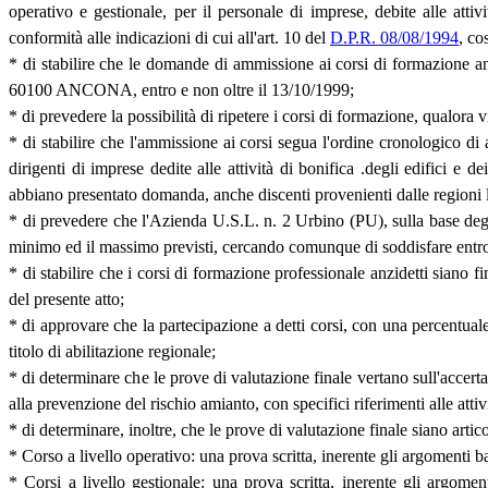
operativo e gestionale, per il personale di imprese, debite alle attiv
conformità alle indicazioni di cui all'art. 10 del
D.P.R. 08/08/1994
, co
* di stabilire che le domande di ammissione ai corsi di formazione 
60100 ANCONA, entro e non oltre il 13/10/1999;
* di prevedere la possibilità di ripetere i corsi di formazione, qualor
* di stabilire che l'ammissione ai corsi segua l'ordine cronologico di 
dirigenti di imprese dedite alle attività di bonifica .degli edifici e
abbiano presentato domanda, anche discenti provenienti dalle regioni l
* di prevedere che l'Azienda U.S.L. n. 2 Urbino (PU), sulla base degli
minimo ed il massimo previsti, cercando comunque di soddisfare entro l
* di stabilire che i corsi di formazione professionale anzidetti siano
del presente atto;
* di approvare che la partecipazione a detti corsi, con una percentuale
titolo di abilitazione regionale;
* di determinare che le prove di valutazione finale vertano sull'accerta
alla prevenzione del rischio amianto, con specifici riferimenti alle attiv
* di determinare, inoltre, che le prove di valutazione finale siano arti
* Corso a livello operativo: una prova scritta, inerente gli argomenti bas
* Corsi a livello gestionale: una prova scritta, inerente gli argomen