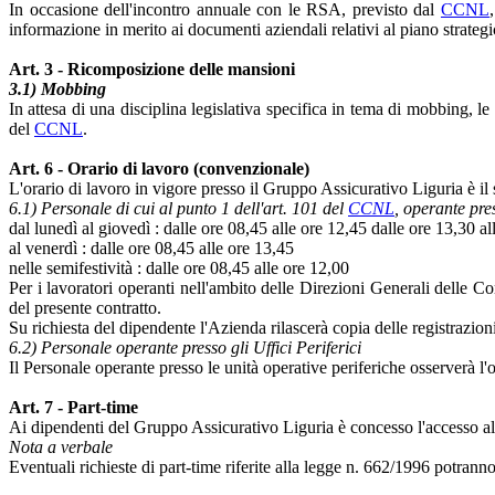
In occasione dell'incontro annuale con le RSA, previsto dal
CCNL
informazione in merito ai documenti aziendali relativi al piano strateg
Art. 3 - Ricomposizione delle mansioni
3.1) Mobbing
In attesa di una disciplina legislativa specifica in tema di mobbing, le
del
CCNL
.
Art. 6 - Orario di lavoro (convenzionale)
L'orario di lavoro in vigore presso il Gruppo Assicurativo Liguria è il
6.1) Personale di cui al punto 1 dell'art. 101 del
CCNL
, operante pr
dal lunedì al giovedì : dalle ore 08,45 alle ore 12,45 dalle ore 13,30 al
al venerdì : dalle ore 08,45 alle ore 13,45
nelle semifestività : dalle ore 08,45 alle ore 12,00
Per i lavoratori operanti nell'ambito delle Direzioni Generali delle C
del presente contratto.
Su richiesta del dipendente l'Azienda rilascerà copia delle registrazioni
6.2) Personale operante presso gli Uffici Periferici
Il Personale operante presso le unità operative periferiche osserverà l'
Art. 7 - Part-time
Ai dipendenti del Gruppo Assicurativo Liguria è concesso l'accesso alla
Nota a verbale
Eventuali richieste di part-time riferite alla legge n. 662/1996 potrann