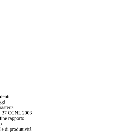
ndenti
ggi
rasferta
rt. 37 CCNL 2003
fine rapporto
o
e di produttività