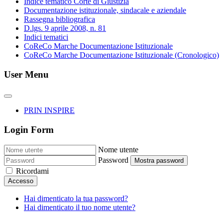
Indice tematico Corte di Giustizia
Documentazione istituzionale, sindacale e aziendale
Rassegna bibliografica
D.lgs. 9 aprile 2008, n. 81
Indici tematici
CoReCo Marche Documentazione Istituzionale
CoReCo Marche Documentazione Istituzionale (Cronologico)
User Menu
PRIN INSPIRE
Login Form
Nome utente
Password
Mostra password
Ricordami
Accesso
Hai dimenticato la tua password?
Hai dimenticato il tuo nome utente?