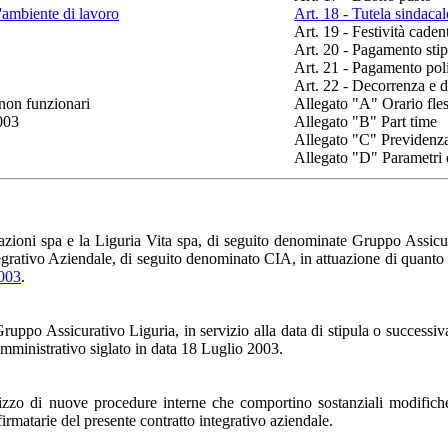
l'ambiente di lavoro
Art. 18 - Tutela sindacal
Art. 19 - Festività caden
Art. 20 - Pagamento sti
Art. 21 - Pagamento po
Art. 22 - Decorrenza e d
 non funzionari
Allegato "A" Orario fles
003
Allegato "B" Part time
Allegato "C" Previdenza
Allegato "D" Parametri di
curazioni spa e la Liguria Vita spa, di seguito denominate Gruppo Assic
egrativo Aziendale, di seguito denominato CIA, in attuazione di quanto pr
2003
.
 Gruppo Assicurativo Liguria, in servizio alla data di stipula o successi
 amministrativo siglato in data 18 Luglio 2003.
tilizzo di nuove procedure interne che comportino sostanziali modifich
matarie del presente contratto integrativo aziendale.