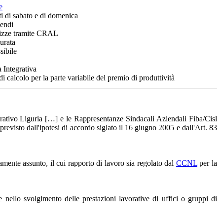
e
ti di sabato e di domenica
pendi
lizze tramite CRAL
urata
sibile
 Integrativa
 calcolo per la parte variabile del premio di produttività
urativo Liguria […] e le Rappresentanze Sindacali Aziendali Fiba/Cisl
evisto dall'ipotesi di accordo siglato il 16 giugno 2005 e dall'Art. 83
vamente assunto, il cui rapporto di lavoro sia regolato dal
CCNL
per la
e nello svolgimento delle prestazioni lavorative di uffici o gruppi di