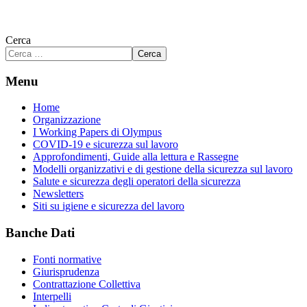
Cerca
Cerca
Menu
Home
Organizzazione
I Working Papers di Olympus
COVID-19 e sicurezza sul lavoro
Approfondimenti, Guide alla lettura e Rassegne
Modelli organizzativi e di gestione della sicurezza sul lavoro
Salute e sicurezza degli operatori della sicurezza
Newsletters
Siti su igiene e sicurezza del lavoro
Banche Dati
Fonti normative
Giurisprudenza
Contrattazione Collettiva
Interpelli