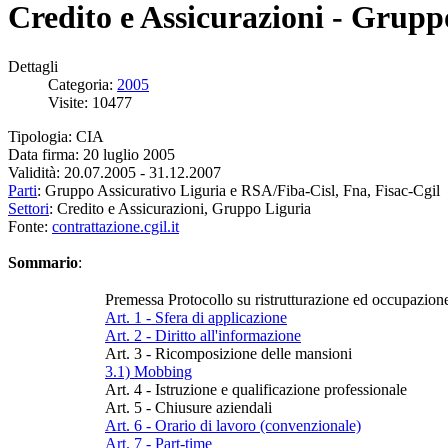
Credito e Assicurazioni - Grupp
Dettagli
Categoria:
2005
Visite: 10477
Tipologia: CIA
Data firma: 20 luglio 2005
Validità: 20.07.2005 - 31.12.2007
Parti
: Gruppo Assicurativo Liguria e RSA/Fiba-Cisl, Fna, Fisac-Cgil
Settori
: Credito e Assicurazioni, Gruppo Liguria
Fonte:
contrattazione.cgil.it
Sommario
:
Premessa Protocollo su ristrutturazione ed occupazion
Art. 1 - Sfera di applicazione
Art. 2 - Diritto all'informazione
Art. 3 - Ricomposizione delle mansioni
3.1) Mobbing
Art. 4 - Istruzione e qualificazione professionale
Art. 5 - Chiusure aziendali
Art. 6 - Orario di lavoro (convenzionale)
Art. 7 - Part-time