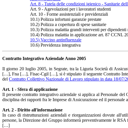
Art. 8 - Tutela delle condizioni igienico - Sanitarie del
Art. 9 - Agevolazioni per i lavoratori studenti
Art. 10 - Forme assistenziali e previdenziali
10.1) Polizza infortuni garanzie prestate
10.2) Polizza a copertura di spese sanitarie
10.3) Polizza malattia grandi interventi per dipendenti
10.4) Polizza malattia in applicazione art. 87 CCNL 2
10.5) Vaccino antinfluenzale
10.6) Previdenza integrativa
Contratto Integrativo Aziendale Anno 2005
Il giorno 20 luglio 2005, in Segrate, tra la Liguria Società di Assi
[…], Fna […], Fisac-Cgil […], si è stipulato il seguente Contratto Int
del
Contratto Collettivo Nazionale di Lavoro stipulato in data 18/07/
Art. 1 - Sfera di applicazione
Il presente contratto integrativo aziendale si applica al Personale del
disciplina dei rapporti fra le Imprese di Assicurazione ed il personale
Art. 2 - Diritto all'informazione
In caso di ristrutturazioni aziendali e riorganizzazioni dovute all'u
persone, la Direzione del Gruppo informerà preventivamente le RSA fir
[…]