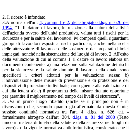
2. Il ricorso è infondato.
3.A norma dell'art.
4, commi 1 e 2, dell'abrogato d.lgs. n. 626 del
1994
, “1. Il datore di lavoro, in relazione alla natura dell'attività
dell'azienda ovvero dell'unità produttiva, valuta tutti i rischi per la
sicurezza e per la salute dei lavoratori, ivi compresi quelli riguardanti
gruppi di lavoratori esposti a rischi particolari, anche nella scelta
delle attrezzature di lavoro e delle sostanze o dei preparati chimici
impiegati, nonché nella sistemazione dei luoghi di lavoro. 2. All'esito
della valutazione di cui al comma 1, il datore di lavoro elabora un
documento contenente: a) una relazione sulla valutazione dei rischi
per la sicurezza e la salute durante il lavoro, nella quale sono
specificati i criteri adottati per la valutazione stessa; b)
l'individuazione delle misure di prevenzione e di protezione e dei
dispositivi di protezione individuale, conseguente alla valutazione di
cui alla lettera a); c) il programma delle misure ritenute opportune
per garantire il miglioramento nel tempo dei livelli di sicurezza”.
3.1.Va in primo luogo ribadito (anche se il principio non è in
discussione) che, secondo quanto già affermato da questa Corte,
sussiste continuità normativa tra l'art. 4, d.lgs. n. 626, cit. -
formalmente abrogato dall'art. 304,
d.lgs. n. 81 del 2008
(Testo
unico in materia di tutela della salute e della sicurezza nei luoghi di
lavoro) - e la vigente normativa antinfortunistica, considerato che il