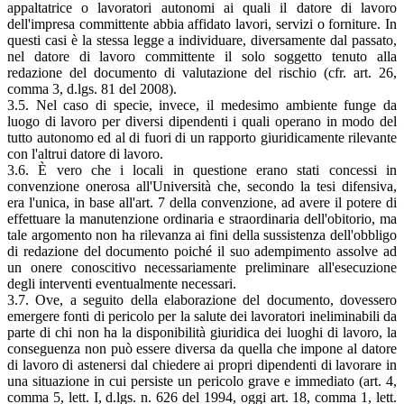
appaltatrice o lavoratori autonomi ai quali il datore di lavoro
dell'impresa committente abbia affidato lavori, servizi o forniture. In
questi casi è la stessa legge a individuare, diversamente dal passato,
nel datore di lavoro committente il solo soggetto tenuto alla
redazione del documento di valutazione del rischio (cfr. art. 26,
comma 3, d.lgs. 81 del 2008).
3.5. Nel caso di specie, invece, il medesimo ambiente funge da
luogo di lavoro per diversi dipendenti i quali operano in modo del
tutto autonomo ed al di fuori di un rapporto giuridicamente rilevante
con l'altrui datore di lavoro.
3.6. È vero che i locali in questione erano stati concessi in
convenzione onerosa all'Università che, secondo la tesi difensiva,
era l'unica, in base all'art. 7 della convenzione, ad avere il potere di
effettuare la manutenzione ordinaria e straordinaria dell'obitorio, ma
tale argomento non ha rilevanza ai fini della sussistenza dell'obbligo
di redazione del documento poiché il suo adempimento assolve ad
un onere conoscitivo necessariamente preliminare all'esecuzione
degli interventi eventualmente necessari.
3.7. Ove, a seguito della elaborazione del documento, dovessero
emergere fonti di pericolo per la salute dei lavoratori ineliminabili da
parte di chi non ha la disponibilità giuridica dei luoghi di lavoro, la
conseguenza non può essere diversa da quella che impone al datore
di lavoro di astenersi dal chiedere ai propri dipendenti di lavorare in
una situazione in cui persiste un pericolo grave e immediato (art. 4,
comma 5, lett. I, d.lgs. n. 626 del 1994, oggi art. 18, comma 1, lett.