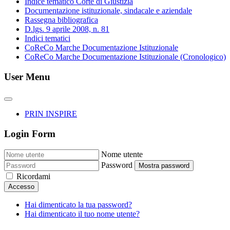
Indice tematico Corte di Giustizia
Documentazione istituzionale, sindacale e aziendale
Rassegna bibliografica
D.lgs. 9 aprile 2008, n. 81
Indici tematici
CoReCo Marche Documentazione Istituzionale
CoReCo Marche Documentazione Istituzionale (Cronologico)
User Menu
PRIN INSPIRE
Login Form
Nome utente
Password
Mostra password
Ricordami
Accesso
Hai dimenticato la tua password?
Hai dimenticato il tuo nome utente?