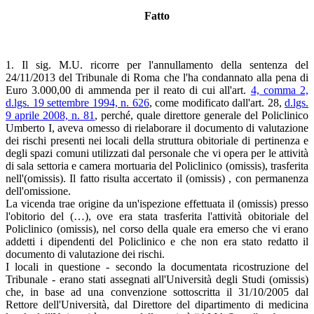
Fatto
1. Il sig. M.U. ricorre per l'annullamento della sentenza del
24/11/2013 del Tribunale di Roma che l'ha condannato alla pena di
Euro 3.000,00 di ammenda per il reato di cui all'art.
4, comma 2,
d.lgs. 19 settembre 1994, n. 626
, come modificato dall'art. 28,
d.lgs.
9 aprile 2008, n. 81
, perché, quale direttore generale del Policlinico
Umberto I, aveva omesso di rielaborare il documento di valutazione
dei rischi presenti nei locali della struttura obitoriale di pertinenza e
degli spazi comuni utilizzati dal personale che vi opera per le attività
di sala settoria e camera mortuaria del Policlinico (omissis), trasferita
nell'(omissis). Il fatto risulta accertato il (omissis) , con permanenza
dell'omissione.
La vicenda trae origine da un'ispezione effettuata il (omissis) presso
l'obitorio del (…), ove era stata trasferita l'attività obitoriale del
Policlinico (omissis), nel corso della quale era emerso che vi erano
addetti i dipendenti del Policlinico e che non era stato redatto il
documento di valutazione dei rischi.
I locali in questione - secondo la documentata ricostruzione del
Tribunale - erano stati assegnati all'Università degli Studi (omissis)
che, in base ad una convenzione sottoscritta il 31/10/2005 dal
Rettore dell'Università, dal Direttore del dipartimento di medicina