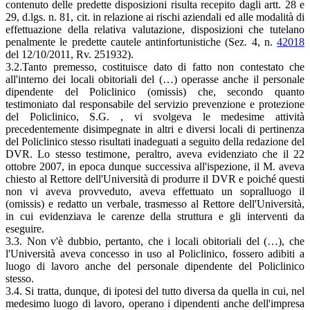
contenuto delle predette disposizioni risulta recepito dagli artt. 28 e
29, d.lgs. n. 81, cit. in relazione ai rischi aziendali ed alle modalità di
effettuazione della relativa valutazione, disposizioni che tutelano
penalmente le predette cautele antinfortunistiche (Sez. 4, n.
42018
del 12/10/2011, Rv. 251932).
3.2.Tanto premesso, costituisce dato di fatto non contestato che
all'interno dei locali obitoriali del (…) operasse anche il personale
dipendente del Policlinico (omissis) che, secondo quanto
testimoniato dal responsabile del servizio prevenzione e protezione
del Policlinico, S.G. , vi svolgeva le medesime attività
precedentemente disimpegnate in altri e diversi locali di pertinenza
del Policlinico stesso risultati inadeguati a seguito della redazione del
DVR. Lo stesso testimone, peraltro, aveva evidenziato che il 22
ottobre 2007, in epoca dunque successiva all'ispezione, il M. aveva
chiesto al Rettore dell'Università di produrre il DVR e poiché questi
non vi aveva provveduto, aveva effettuato un sopralluogo il
(omissis) e redatto un verbale, trasmesso al Rettore dell'Università,
in cui evidenziava le carenze della struttura e gli interventi da
eseguire.
3.3. Non v'è dubbio, pertanto, che i locali obitoriali del (…), che
l'Università aveva concesso in uso al Policlinico, fossero adibiti a
luogo di lavoro anche del personale dipendente del Policlinico
stesso.
3.4. Si tratta, dunque, di ipotesi del tutto diversa da quella in cui, nel
medesimo luogo di lavoro, operano i dipendenti anche dell'impresa