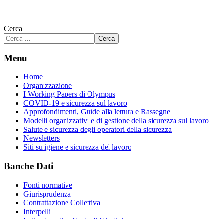
Cerca
Cerca
Menu
Home
Organizzazione
I Working Papers di Olympus
COVID-19 e sicurezza sul lavoro
Approfondimenti, Guide alla lettura e Rassegne
Modelli organizzativi e di gestione della sicurezza sul lavoro
Salute e sicurezza degli operatori della sicurezza
Newsletters
Siti su igiene e sicurezza del lavoro
Banche Dati
Fonti normative
Giurisprudenza
Contrattazione Collettiva
Interpelli