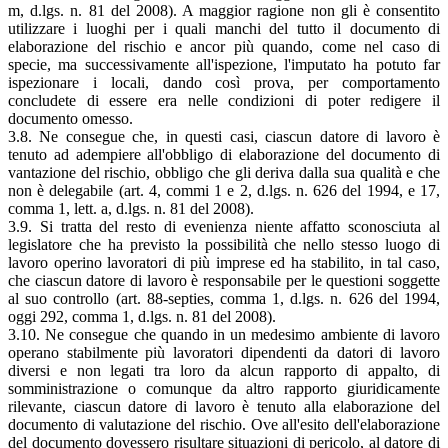
m, d.lgs. n. 81 del 2008). A maggior ragione non gli è consentito
utilizzare i luoghi per i quali manchi del tutto il documento di
elaborazione del rischio e ancor più quando, come nel caso di
specie, ma successivamente all'ispezione, l'imputato ha potuto far
ispezionare i locali, dando così prova, per comportamento
concludete di essere era nelle condizioni di poter redigere il
documento omesso.
3.8. Ne consegue che, in questi casi, ciascun datore di lavoro è
tenuto ad adempiere all'obbligo di elaborazione del documento di
vantazione del rischio, obbligo che gli deriva dalla sua qualità e che
non è delegabile (art. 4, commi 1 e 2, d.lgs. n. 626 del 1994, e 17,
comma 1, lett. a, d.lgs. n. 81 del 2008).
3.9. Si tratta del resto di evenienza niente affatto sconosciuta al
legislatore che ha previsto la possibilità che nello stesso luogo di
lavoro operino lavoratori di più imprese ed ha stabilito, in tal caso,
che ciascun datore di lavoro è responsabile per le questioni soggette
al suo controllo (art. 88-septies, comma 1, d.lgs. n. 626 del 1994,
oggi 292, comma 1, d.lgs. n. 81 del 2008).
3.10. Ne consegue che quando in un medesimo ambiente di lavoro
operano stabilmente più lavoratori dipendenti da datori di lavoro
diversi e non legati tra loro da alcun rapporto di appalto, di
somministrazione o comunque da altro rapporto giuridicamente
rilevante, ciascun datore di lavoro è tenuto alla elaborazione del
documento di valutazione del rischio. Ove all'esito dell'elaborazione
del documento dovessero risultare situazioni di pericolo, al datore di