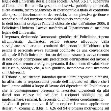
legale dell'Università stessa e dalla società “AMA S.p.a.”, subentrata
al Comune di Roma nella gestione dei servizi pubblici e cimiteriali,
si era assunta, dietro pagamento di corrispettivo a titolo di contributo
alle spese di funzionamento del servizio, la complessiva gestione e
responsabilità del funzionamento dell'obitorio comunale.
In detti locali si svolgeva l'attività obitoriale che, dall'ottobre 2006, il
Policlinico Umberto I aveva trasferito al Dipartimento di medicina
legale dell'Università.
L'imputato, deducendo l'autonomia giuridica del Policlinico rispetto
all'Università, dichiaratosi perciò estraneo all'obbligo della
sorveglianza sanitaria nei confronti del personale dell'obitorio (ciò
perché il personale aveva funzioni codificate da una convenzione
alla quale il Policlinico era rimasto del tutto estraneo), aveva ritenuto
di non dover ottemperare alle prescrizioni dell'ispettore del lavoro e
di non essere tenuto a redigere, pertanto, il documento di valutazione
del rischio, obbligo che, a suo giudizio, incombeva esclusivamente
sull'Università.
Il Tribunale, nel ritenere infondati questi ultimi argomenti difensivi,
ha affermato la responsabilità penale dell'imputato sul rilievo che i
locali erano adibiti a luogo di lavoro dei dipendenti del Policlinico e
che la contemporanea presenza di lavoratori dipendenti da altri
datori non valesse ad escludere i reciproci obblighi ma ad
implementare, semmai, la necessità di un maggior coordinamento.
1.1.Con il primo motivo il M. eccepisce l'erronea applicazione
dell'art. 4, comma 2, d.lgs. n. 626 del 94 e omessa motivazione sul