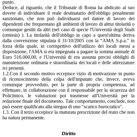
punto.
Deduce, al riguardo, che il Tribunale di Roma ha abdicato al suo
dovere di individuare il reale destinatario dell'obbligo penalmente
sanzionato, che non può individuarsi nel datore di lavoro dei
dipendenti che frequentano gli ambienti di lavoro di altrui titolarità o
comunque gestiti da altri (nel caso di specie l'Università degli Studi
(omissis) ). La titolarità dell'obbligo in capo a quest'ultima deriva
dalla convenzione stipulata il 31/10/2005 con la “AMA S.p.a.” in
forza della quale, in corrispettivo dell'utilizzo dei locali messi a
disposizione, l'AMA si era impegnata a pagare la somma annuale di
Euro 516.000,00, e l'Università di era assunta precisi obblighi di
manutenzione ordinaria e straordinaria dei locali e delle attrezzature
ivi presenti.
1.2.Con il secondo motivo eccepisce vizio di motivazione in punto
di riconoscimento della colpa dell'imputato che, invece, aveva
comunque provveduto, per la parte di propria competenza, ad
effettuare, in collaborazione con il responsabile per la sicurezza del
Policlinico, le valutazioni poi trasmesse all'Università per la
redazione finale del documento. Tale comportamento, conclude, non
può essere qualificato alla stregua di uno "scarico burocratico".
1.3. Con il terzo eccepisce la maturata prescrizione del reato che non
ha natura permanente.
Diritto