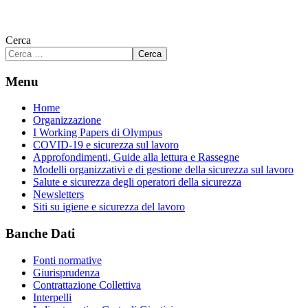
Cerca
Cerca
Menu
Home
Organizzazione
I Working Papers di Olympus
COVID-19 e sicurezza sul lavoro
Approfondimenti, Guide alla lettura e Rassegne
Modelli organizzativi e di gestione della sicurezza sul lavoro
Salute e sicurezza degli operatori della sicurezza
Newsletters
Siti su igiene e sicurezza del lavoro
Banche Dati
Fonti normative
Giurisprudenza
Contrattazione Collettiva
Interpelli