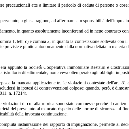
ecauzionali atte a limitare il pericolo di caduta di persone o cose; i 
 pervenuto, a giusta ragione, ad affermare la responsabilità dell'imputato p
ndamento, in quanto assolutamente inconferenti ed in netto contrasto con l
, comma 1, lett. c) e comma 2, in quanto la contestazione sollevata con il
ente previste e punite autonomamente dalla normativa dettata in materia d
i era appunto la Società Cooperativa Immobiliare Restauri e Costruzion
 istruttoria dibattimentale, non aveva ottemperato agli obblighi imposti
pisce la mancata applicazione tra le violazioni contestate dell'art. 81 c
ludersi in ipotesi di contravvenzioni colpose; quando, però, è dimostra
2011, n. 17214).
e violazioni di cui alla rubrica sono state commesse perchè il cantiere
rietà del prevenuto al mancato rispetto delle norme di sicurezza al fine
cabilità della invocata continuazione.
ompiuta instaurazione del rapporto di impugnazione, permette al deciden