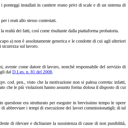
ponteggi installati in cantiere erano privi di scale e di un sistema di
er i reati allo stesso contestati.
a realtà dei fatti, così come risultante dalla piattaforma probatoria.
 capo a) non è assolutamente generica e le condotte di cui agli ulteriori
i sicurezza sul lavoro.
i, avente come datore di lavoro, nonchè responsabile del servizio di
gli dal
D.Lgs. n. 81 del 2008
.
pv. cod. pen., visto che la motivazione non si palesa corretta: infatti,
to che le più violazioni hanno assunto forma dolosa il disposto di cui
 in questione era strutturato per eseguire in brevissimo tempo le opere
 di abbreviare i tempi di esecuzione dei lavori commissionatigli; di tal
te di rilevare e dichiarare la sussistenza di cause di non punibilità,