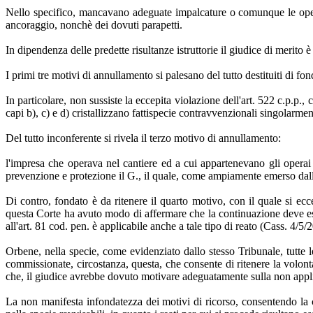
Nello specifico, mancavano adeguate impalcature o comunque le opere pr
ancoraggio, nonchè dei dovuti parapetti.
In dipendenza delle predette risultanze istruttorie il giudice di merito è
I primi tre motivi di annullamento si palesano del tutto destituiti di fo
In particolare, non sussiste la eccepita violazione dell'art. 522 c.p.p.
capi b), c) e d) cristallizzano fattispecie contravvenzionali singolarm
Del tutto inconferente si rivela il terzo motivo di annullamento:
l'impresa che operava nel cantiere ed a cui appartenevano gli opera
prevenzione e protezione il G., il quale, come ampiamente emerso dalla
Di contro, fondato è da ritenere il quarto motivo, con il quale si ecce
questa Corte ha avuto modo di affermare che la continuazione deve esc
all'art. 81 cod. pen. è applicabile anche a tale tipo di reato (Cass. 4/5/
Orbene, nella specie, come evidenziato dallo stesso Tribunale, tutte l
commissionate, circostanza, questa, che consente di ritenere la volonta
che, il giudice avrebbe dovuto motivare adeguatamente sulla non appli
La non manifesta infondatezza dei motivi di ricorso, consentendo la c