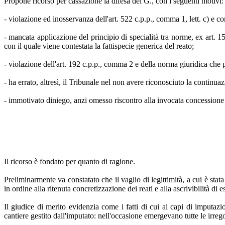
Propone ricorso per cassazione la difesa del G., con i seguenti motivi:
- violazione ed inosservanza dell'art. 522 c.p.p., comma 1, lett. c) e 
- mancata applicazione del principio di specialità tra norme, ex art. 15
con il quale viene contestata la fattispecie generica del reato;
- violazione dell'art. 192 c.p.p., comma 2 e della norma giuridica che p
- ha errato, altresì, il Tribunale nel non avere riconosciuto la continua
- immotivato diniego, anzi omesso riscontro alla invocata concessione 
Il ricorso è fondato per quanto di ragione.
Preliminarmente va constatato che il vaglio di legittimità, a cui è sta
in ordine alla ritenuta concretizzazione dei reati e alla ascrivibilità di 
Il giudice di merito evidenzia come i fatti di cui ai capi di imputa
cantiere gestito dall'imputato: nell'occasione emergevano tutte le irreg