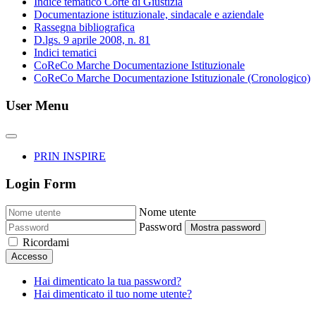
Indice tematico Corte di Giustizia
Documentazione istituzionale, sindacale e aziendale
Rassegna bibliografica
D.lgs. 9 aprile 2008, n. 81
Indici tematici
CoReCo Marche Documentazione Istituzionale
CoReCo Marche Documentazione Istituzionale (Cronologico)
User Menu
PRIN INSPIRE
Login Form
Nome utente
Password
Mostra password
Ricordami
Accesso
Hai dimenticato la tua password?
Hai dimenticato il tuo nome utente?