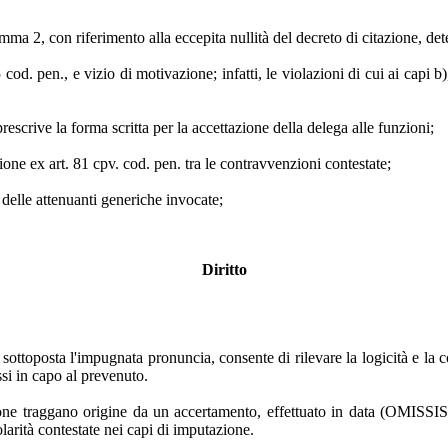
comma 2, con riferimento alla eccepita nullità del decreto di citazione, d
 cod. pen., e vizio di motivazione; infatti, le violazioni di cui ai capi b
rescrive la forma scritta per la accettazione della delega alle funzioni;
zione ex art. 81 cpv. cod. pen. tra le contravvenzioni contestate;
delle attenuanti generiche invocate;
Diritto
ta sottoposta l'impugnata pronuncia, consente di rilevare la logicità e la
essi in capo al prevenuto.
zione traggano origine da un accertamento, effettuato in data (OMISSIS)
olarità contestate nei capi di imputazione.