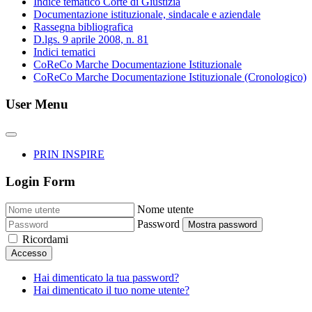
Indice tematico Corte di Giustizia
Documentazione istituzionale, sindacale e aziendale
Rassegna bibliografica
D.lgs. 9 aprile 2008, n. 81
Indici tematici
CoReCo Marche Documentazione Istituzionale
CoReCo Marche Documentazione Istituzionale (Cronologico)
User Menu
PRIN INSPIRE
Login Form
Nome utente
Password
Mostra password
Ricordami
Accesso
Hai dimenticato la tua password?
Hai dimenticato il tuo nome utente?