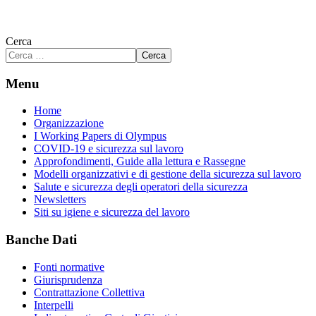
Cerca
Cerca
Menu
Home
Organizzazione
I Working Papers di Olympus
COVID-19 e sicurezza sul lavoro
Approfondimenti, Guide alla lettura e Rassegne
Modelli organizzativi e di gestione della sicurezza sul lavoro
Salute e sicurezza degli operatori della sicurezza
Newsletters
Siti su igiene e sicurezza del lavoro
Banche Dati
Fonti normative
Giurisprudenza
Contrattazione Collettiva
Interpelli