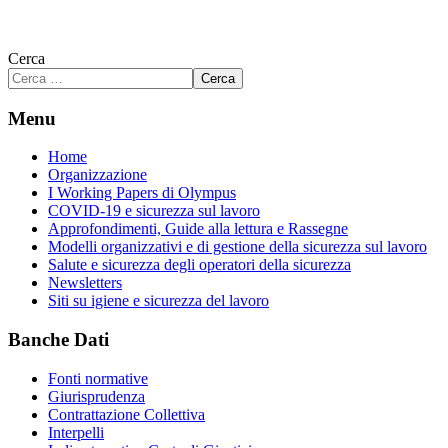
Cerca
Cerca
Menu
Home
Organizzazione
I Working Papers di Olympus
COVID-19 e sicurezza sul lavoro
Approfondimenti, Guide alla lettura e Rassegne
Modelli organizzativi e di gestione della sicurezza sul lavoro
Salute e sicurezza degli operatori della sicurezza
Newsletters
Siti su igiene e sicurezza del lavoro
Banche Dati
Fonti normative
Giurisprudenza
Contrattazione Collettiva
Interpelli