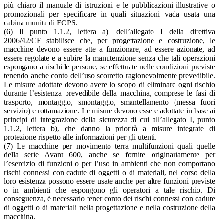
più chiaro il manuale di istruzioni e le pubblicazioni illustrative o
promozionali per specificare in quali situazioni vada usata una
cabina munita di FOPS.
(6) Il punto 1.1.2, lettera a), dell’allegato I della direttiva
2006/42/CE stabilisce che, per progettazione e costruzione, le
macchine devono essere atte a funzionare, ad essere azionate, ad
essere regolate e a subire la manutenzione senza che tali operazioni
espongano a rischi le persone, se effettuate nelle condizioni previste
tenendo anche conto dell’uso scorretto ragionevolmente prevedibile.
Le misure adottate devono avere lo scopo di eliminare ogni rischio
durante l’esistenza prevedibile della macchina, comprese le fasi di
trasporto, montaggio, smontaggio, smantellamento (messa fuori
servizio) e rottamazione. Le misure devono essere adottate in base ai
principi di integrazione della sicurezza di cui all’allegato I, punto
1.1.2, lettera b), che danno la priorità a misure integrate di
protezione rispetto alle informazioni per gli utenti.
(7) Le macchine per movimento terra multifunzioni quali quelle
della serie Avant 600, anche se fornite originariamente per
l’esercizio di funzioni o per l’uso in ambienti che non comportano
rischi connessi con cadute di oggetti o di materiali, nel corso della
loro esistenza possono essere usate anche per altre funzioni previste
o in ambienti che espongono gli operatori a tale rischio. Di
conseguenza, è necessario tener conto dei rischi connessi con cadute
di oggetti o di materiali nella progettazione e nella costruzione della
macchina.