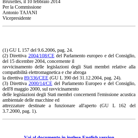
Bruxelles, il 10 febbraio 2014
Per la Commissione
Antonio TAJANI
Vicepresidente
(1) GU L 157 del 9.6.2006, pag. 24.
(2) Direttiva
2004/108/CE
del Parlamento europeo e del Consiglio,
del 15 dicembre 2004, concernente il
ravvicinamento delle legislazioni degli Stati membri relative alla
compatibilità elettromagnetica e che abroga
la direttiva
89/336/CEE
(GU L 390 del 31.12.2004, pag. 24).
(3) Direttiva
2000/14/CE
del Parlamento Europeo e del Consiglio,
dell'8 maggio 2000, sul ravvicinamento
delle legislazioni degli Stati membri concernenti l'emissione acustica
ambientale delle macchine ed
attrezzature destinate a funzionare all'aperto (GU L 162 del
3.7.2000, pag. 1).
Vai al documento in inglese-English version