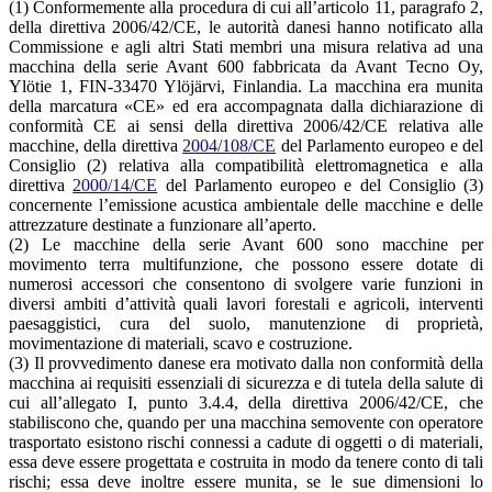
(1) Conformemente alla procedura di cui all’articolo 11, paragrafo 2,
della direttiva 2006/42/CE, le autorità danesi hanno notificato alla
Commissione e agli altri Stati membri una misura relativa ad una
macchina della serie Avant 600 fabbricata da Avant Tecno Oy,
Ylötie 1, FIN-33470 Ylöjärvi, Finlandia. La macchina era munita
della marcatura «CE» ed era accompagnata dalla dichiarazione di
conformità CE ai sensi della direttiva 2006/42/CE relativa alle
macchine, della direttiva
2004/108/CE
del Parlamento europeo e del
Consiglio (2) relativa alla compatibilità elettromagnetica e alla
direttiva
2000/14/CE
del Parlamento europeo e del Consiglio (3)
concernente l’emissione acustica ambientale delle macchine e delle
attrezzature destinate a funzionare all’aperto.
(2) Le macchine della serie Avant 600 sono macchine per
movimento terra multifunzione, che possono essere dotate di
numerosi accessori che consentono di svolgere varie funzioni in
diversi ambiti d’attività quali lavori forestali e agricoli, interventi
paesaggistici, cura del suolo, manutenzione di proprietà,
movimentazione di materiali, scavo e costruzione.
(3) Il provvedimento danese era motivato dalla non conformità della
macchina ai requisiti essenziali di sicurezza e di tutela della salute di
cui all’allegato I, punto 3.4.4, della direttiva 2006/42/CE, che
stabiliscono che, quando per una macchina semovente con operatore
trasportato esistono rischi connessi a cadute di oggetti o di materiali,
essa deve essere progettata e costruita in modo da tenere conto di tali
rischi; essa deve inoltre essere munita, se le sue dimensioni lo