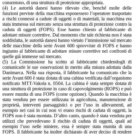
consentono, di una struttura di protezione appropriata.
(4) Le autorità danesi hanno rilevato che, benché molte delle
funzioni previste della macchina esponessero l’operatore trasportato
a rischi connessi a cadute di oggetti o di materiali, la macchina era
stata immessa sul mercato senza una struttura di protezione contro la
caduta di oggetti (FOPS). Esse hanno chiesto al fabbricante di
adottare misure correttive. Dal momento che tale richiesta non è stata
soddisfatta, le autorità danesi hanno vietato l’immissione sul mercato
delle macchine della serie Avant 600 sprovviste di FOPS e hanno
ingiunto al fabbricante di adottare misure correttive nei confronti di
quelle già immesse sul mercato.
(5) La Commissione ha scritto al fabbricante chiedendogli di
comunicarle le sue osservazioni in merito alla misura adottata dalla
Danimarca. Nella sua risposta, il fabbricante ha comunicato che la
serie Avant 600 è stata dotata di una cabina verificata dall’organismo
notificato MTT-Vakola n. 0504. La cabina è stata sempre dotata di
una struttura di protezione in caso di capovolgimento (ROPS) e può
essere munita di una FOPS (come opzione). Quando la macchina è
stata venduta per essere utilizzata in agricoltura, manutenzione di
proprietà, interventi paesaggistici o per l’uso in allevamenti, ad
esempio nei casi in cui non vi erano rischi di caduta di oggetti, la
FOPS non è stata montata. D’altro canto, quando è stata venduta per
utilizzi che prevedevano il rischio di caduta di oggetti, quali ad
esempio l’uso nelle miniere, essa è sempre stata munita di una
FOPS. Il fabbricante ha inoltre dichiarato di aver deciso di rendere