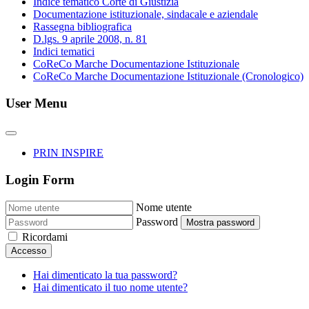
Indice tematico Corte di Giustizia
Documentazione istituzionale, sindacale e aziendale
Rassegna bibliografica
D.lgs. 9 aprile 2008, n. 81
Indici tematici
CoReCo Marche Documentazione Istituzionale
CoReCo Marche Documentazione Istituzionale (Cronologico)
User Menu
PRIN INSPIRE
Login Form
Nome utente
Password
Mostra password
Ricordami
Accesso
Hai dimenticato la tua password?
Hai dimenticato il tuo nome utente?